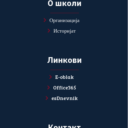
О
ш
к
о
л
и
Организација
Историјат
Л
и
н
к
о
в
и
E-oblak
Office365
esDnevnik
К
о
н
т
а
к
т