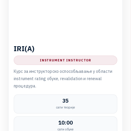
I
R
I
(
A
)
INSTRUMENT INSTRUCTOR
К
у
р
с
з
а
и
н
с
т
р
у
к
т
о
р
с
к
о
о
с
п
о
с
о
б
љ
а
в
а
њ
е
у
о
б
л
а
с
т
и
i
n
s
t
r
u
m
e
n
t
r
a
t
i
n
g
о
б
у
к
е
,
r
e
v
a
l
i
d
a
t
i
o
n
и
r
e
n
e
w
a
l
п
р
о
ц
е
д
у
р
а
.
35
сати теорије
10:00
сати обуке