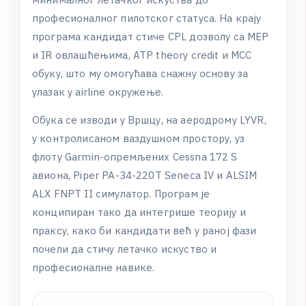
п
р
о
ф
е
с
и
о
н
а
л
н
о
г
п
и
л
о
т
с
к
о
г
с
т
а
т
у
с
а
.
Н
а
к
р
а
ј
у
п
р
о
г
р
а
м
а
к
а
н
д
и
д
а
т
с
т
и
ч
е
C
P
L
д
о
з
в
о
л
у
с
а
M
E
P
и
I
R
о
в
л
а
ш
ћ
е
њ
и
м
а
,
A
T
P
t
h
e
o
r
y
c
r
e
d
i
t
и
M
C
C
о
б
у
к
у
,
ш
т
о
м
у
о
м
о
г
у
ћ
а
в
а
с
н
а
ж
н
у
о
с
н
о
в
у
з
а
у
л
а
з
а
к
у
a
i
r
l
i
n
e
о
к
р
у
ж
е
њ
е
.
О
б
у
к
а
с
е
и
з
в
о
д
и
у
В
р
ш
ц
у
,
н
а
а
е
р
о
д
р
о
м
у
L
Y
V
R
,
у
к
о
н
т
р
о
л
и
с
а
н
о
м
в
а
з
д
у
ш
н
о
м
п
р
о
с
т
о
р
у
,
у
з
ф
л
о
т
у
G
a
r
m
i
n
-
о
п
р
е
м
љ
е
н
и
х
C
e
s
s
n
a
1
7
2
S
а
в
и
о
н
а
,
P
i
p
e
r
P
A
-
3
4
-
2
2
0
T
S
e
n
e
c
a
I
V
и
A
L
S
I
M
A
L
X
F
N
P
T
I
I
с
и
м
у
л
а
т
о
р
.
П
р
о
г
р
а
м
ј
е
к
о
н
ц
и
п
и
р
а
н
т
а
к
о
д
а
и
н
т
е
г
р
и
ш
е
т
е
о
р
и
ј
у
и
п
р
а
к
с
у
,
к
а
к
о
б
и
к
а
н
д
и
д
а
т
и
в
е
ћ
у
р
а
н
о
ј
ф
а
з
и
п
о
ч
е
л
и
д
а
с
т
и
ч
у
л
е
т
а
ч
к
о
и
с
к
у
с
т
в
о
и
п
р
о
ф
е
с
и
о
н
а
л
н
е
н
а
в
и
к
е
.