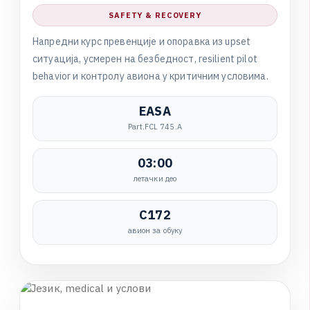
SAFETY & RECOVERY
Н
а
п
р
е
д
н
и
к
у
р
с
п
р
е
в
е
н
ц
и
ј
е
и
о
п
о
р
а
в
к
а
и
з
u
p
s
e
t
с
и
т
у
а
ц
и
ј
а
,
у
с
м
е
р
е
н
н
а
б
е
з
б
е
д
н
о
с
т
,
r
e
s
i
l
i
e
n
t
p
i
l
o
t
b
e
h
a
v
i
o
r
и
к
о
н
т
р
о
л
у
а
в
и
о
н
а
у
к
р
и
т
и
ч
н
и
м
у
с
л
о
в
и
м
а
.
EASA
Part.FCL 745.A
03:00
летачки део
C172
авион за обуку