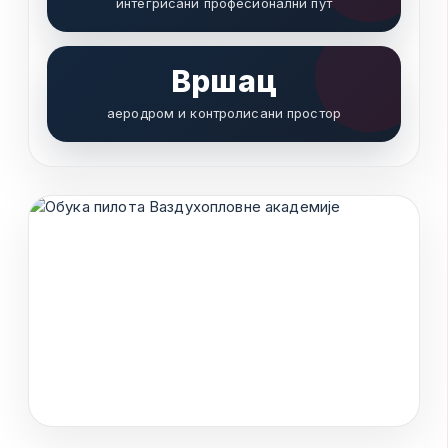
интегрисани професионални пут
Вршац
аеродром и контролисани простор