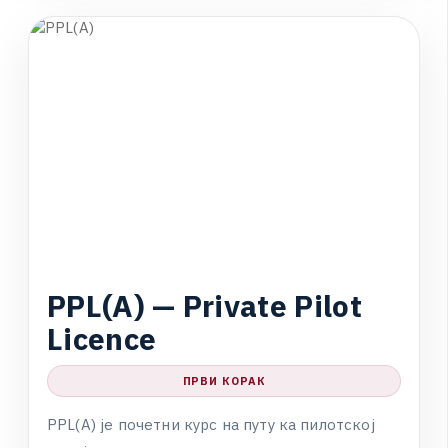
ОСНОВНИ ПИЛОТСКИ КУРС
P
P
L
(
A
)
—
P
r
i
v
a
t
e
P
i
l
o
t
L
i
c
e
n
c
e
ПРВИ КОРАК
P
P
L
(
A
)
ј
е
п
о
ч
е
т
н
и
к
у
р
с
н
а
п
у
т
у
к
а
п
и
л
о
т
с
к
о
ј