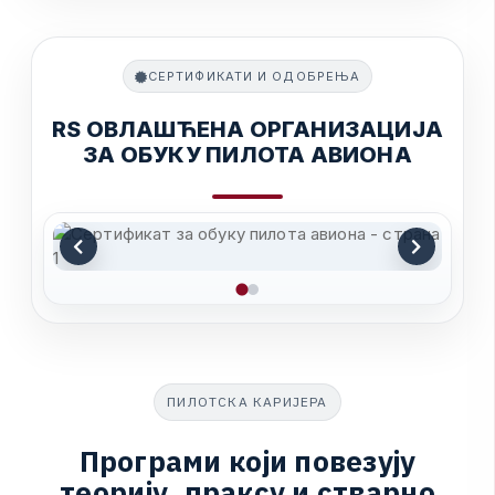
СЕРТИФИКАТИ И ОДОБРЕЊА
R
S
О
В
Л
А
Ш
Ћ
Е
Н
А
О
Р
Г
А
Н
И
З
А
Ц
И
Ј
А
З
А
О
Б
У
К
У
П
И
Л
О
Т
А
А
В
И
О
Н
А
ПИЛОТСКА КАРИЈЕРА
П
р
о
г
р
а
м
и
к
о
ј
и
п
о
в
е
з
у
ј
у
т
е
о
р
и
ј
у
,
п
р
а
к
с
у
и
с
т
в
а
р
н
о