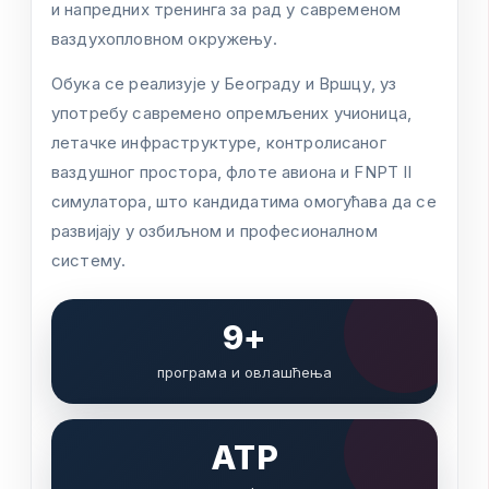
и
н
а
п
р
е
д
н
и
х
т
р
е
н
и
н
г
а
з
а
р
а
д
у
с
а
в
р
е
м
е
н
о
м
в
а
з
д
у
х
о
п
л
о
в
н
о
м
о
к
р
у
ж
е
њ
у
.
О
б
у
к
а
с
е
р
е
а
л
и
з
у
ј
е
у
Б
е
о
г
р
а
д
у
и
В
р
ш
ц
у
,
у
з
у
п
о
т
р
е
б
у
с
а
в
р
е
м
е
н
о
о
п
р
е
м
љ
е
н
и
х
у
ч
и
о
н
и
ц
а
,
л
е
т
а
ч
к
е
и
н
ф
р
а
с
т
р
у
к
т
у
р
е
,
к
о
н
т
р
о
л
и
с
а
н
о
г
в
а
з
д
у
ш
н
о
г
п
р
о
с
т
о
р
а
,
ф
л
о
т
е
а
в
и
о
н
а
и
F
N
P
T
I
I
с
и
м
у
л
а
т
о
р
а
,
ш
т
о
к
а
н
д
и
д
а
т
и
м
а
о
м
о
г
у
ћ
а
в
а
д
а
с
е
р
а
з
в
и
ј
а
ј
у
у
о
з
б
и
љ
н
о
м
и
п
р
о
ф
е
с
и
о
н
а
л
н
о
м
с
и
с
т
е
м
у
.
9+
програма и овлашћења
ATP