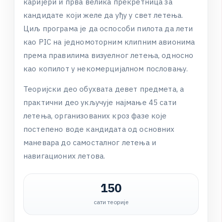
к
а
р
и
ј
е
р
и
и
п
р
в
а
в
е
л
и
к
а
п
р
е
к
р
е
т
н
и
ц
а
з
а
к
а
н
д
и
д
а
т
е
к
о
ј
и
ж
е
л
е
д
а
у
ђ
у
у
с
в
е
т
л
е
т
е
њ
а
.
Ц
и
љ
п
р
о
г
р
а
м
а
ј
е
д
а
о
с
п
о
с
о
б
и
п
и
л
о
т
а
д
а
л
е
т
и
к
а
о
P
I
C
н
а
ј
е
д
н
о
м
о
т
о
р
н
и
м
к
л
и
п
н
и
м
а
в
и
о
н
и
м
а
п
р
е
м
а
п
р
а
в
и
л
и
м
а
в
и
з
у
е
л
н
о
г
л
е
т
е
њ
а
,
о
д
н
о
с
н
о
к
а
о
к
о
п
и
л
о
т
у
н
е
к
о
м
е
р
ц
и
ј
а
л
н
о
м
п
о
с
л
о
в
а
њ
у
.
Т
е
о
р
и
ј
с
к
и
д
е
о
о
б
у
х
в
а
т
а
д
е
в
е
т
п
р
е
д
м
е
т
а
,
а
п
р
а
к
т
и
ч
н
и
д
е
о
у
к
љ
у
ч
у
ј
е
н
а
ј
м
а
њ
е
4
5
с
а
т
и
л
е
т
е
њ
а
,
о
р
г
а
н
и
з
о
в
а
н
и
х
к
р
о
з
ф
а
з
е
к
о
ј
е
п
о
с
т
е
п
е
н
о
в
о
д
е
к
а
н
д
и
д
а
т
а
о
д
о
с
н
о
в
н
и
х
м
а
н
е
в
а
р
а
д
о
с
а
м
о
с
т
а
л
н
о
г
л
е
т
е
њ
а
и
н
а
в
и
г
а
ц
и
о
н
и
х
л
е
т
о
в
а
.
150
сати теорије