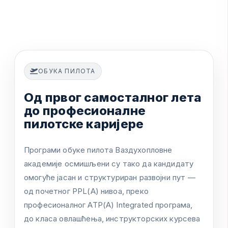
ОБУКА ПИЛОТА
О
д
п
р
в
о
г
с
а
м
о
с
т
а
л
н
о
г
л
е
т
а
д
о
п
р
о
ф
е
с
и
о
н
а
л
н
е
п
и
л
о
т
с
к
е
к
а
р
и
ј
е
р
е
П
р
о
г
р
а
м
и
о
б
у
к
е
п
и
л
о
т
а
В
а
з
д
у
х
о
п
л
о
в
н
е
а
к
а
д
е
м
и
ј
е
о
с
м
и
ш
љ
е
н
и
с
у
т
а
к
о
д
а
к
а
н
д
и
д
а
т
у
о
м
о
г
у
ћ
е
ј
а
с
а
н
и
с
т
р
у
к
т
у
р
и
р
а
н
р
а
з
в
о
ј
н
и
п
у
т
—
о
д
п
о
ч
е
т
н
о
г
P
P
L
(
A
)
н
и
в
о
а
,
п
р
е
к
о
п
р
о
ф
е
с
и
о
н
а
л
н
о
г
A
T
P
(
A
)
I
n
t
e
g
r
a
t
e
d
п
р
о
г
р
а
м
а
,
д
о
к
л
а
с
а
о
в
л
а
ш
ћ
е
њ
а
,
и
н
с
т
р
у
к
т
о
р
с
к
и
х
к
у
р
с
е
в
а