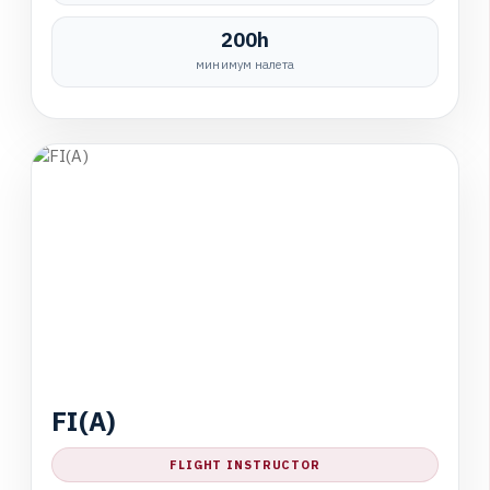
200h
минимум налета
F
I
(
A
)
FLIGHT INSTRUCTOR