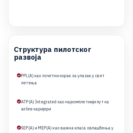
С
т
р
у
к
т
у
р
а
п
и
л
о
т
с
к
о
г
р
а
з
в
о
ј
а
P
P
L
(
A
)
к
а
о
п
о
ч
е
т
н
и
к
о
р
а
к
з
а
у
л
а
з
а
к
у
с
в
е
т
л
е
т
е
њ
а
A
T
P
(
A
)
I
n
t
e
g
r
a
t
e
d
к
а
о
н
а
ј
к
о
м
п
л
е
т
н
и
ј
и
п
у
т
к
а
a
i
r
l
i
n
e
к
а
р
и
ј
е
р
и
S
E
P
(
A
)
и
M
E
P
(
A
)
к
а
о
в
а
ж
н
а
к
л
а
с
а
о
в
л
а
ш
ћ
е
њ
а
у