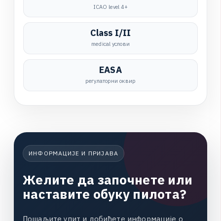
ICAO level 4+
Class I/II
medical услови
EASA
регулаторни оквир
ИНФОРМАЦИЈЕ И ПРИЈАВА
Ж
е
л
и
т
е
д
а
з
а
п
о
ч
н
е
т
е
и
л
и
н
а
с
т
а
в
и
т
е
о
б
у
к
у
п
и
л
о
т
а
?
П
о
ш
а
љ
и
т
е
у
п
и
т
и
д
о
б
и
ћ
е
т
е
и
н
ф
о
р
м
а
ц
и
ј
е
о