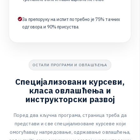
З
а
п
р
е
п
о
р
у
к
у
н
а
и
с
п
и
т
п
о
т
р
е
б
н
о
ј
е
7
5
%
т
а
ч
н
и
х
о
д
г
о
в
о
р
а
и
9
0
%
п
р
и
с
у
с
т
в
а
ОСТАЛИ ПРОГРАМИ И ОВЛАШЋЕЊА
С
п
е
ц
и
ј
а
л
и
з
о
в
а
н
и
к
у
р
с
е
в
и
,
к
л
а
с
а
о
в
л
а
ш
ћ
е
њ
а
и
и
н
с
т
р
у
к
т
о
р
с
к
и
р
а
з
в
о
ј
П
о
р
е
д
д
в
а
к
љ
у
ч
н
а
п
р
о
г
р
а
м
а
,
с
т
р
а
н
и
ц
а
т
р
е
б
а
д
а
п
р
е
д
с
т
а
в
и
и
с
в
е
с
п
е
ц
и
ј
а
л
и
з
о
в
а
н
е
к
у
р
с
е
в
е
к
о
ј
и
о
м
о
г
у
ћ
а
в
а
ј
у
н
а
п
р
е
д
о
в
а
њ
е
,
о
д
р
ж
а
в
а
њ
е
о
в
л
а
ш
ћ
е
њ
а
,