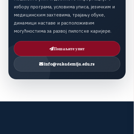
и
з
б
о
р
у
п
р
о
г
р
а
м
а
,
у
с
л
о
в
и
м
а
у
п
и
с
а
,
ј
е
з
и
ч
к
и
м
и
м
е
д
и
ц
и
н
с
к
и
м
з
а
х
т
е
в
и
м
а
,
т
р
а
ј
а
њ
у
о
б
у
к
е
,
д
и
н
а
м
и
ц
и
н
а
с
т
а
в
е
и
р
а
с
п
о
л
о
ж
и
в
и
м
м
о
г
у
ћ
н
о
с
т
и
м
а
з
а
р
а
з
в
о
ј
п
и
л
о
т
с
к
е
к
а
р
и
ј
е
р
е
.
Пошаљите упит
info@vakademija.edu.rs