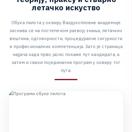
л
е
т
а
ч
к
о
и
с
к
у
с
т
в
о
О
б
у
к
а
п
и
л
о
т
а
у
о
к
в
и
р
у
В
а
з
д
у
х
о
п
л
о
в
н
е
а
к
а
д
е
м
и
ј
е
з
а
с
н
и
в
а
с
е
н
а
п
о
с
т
е
п
е
н
о
м
р
а
з
в
о
ј
у
з
н
а
њ
а
,
л
е
т
а
ч
к
и
х
в
е
ш
т
и
н
а
,
о
д
г
о
в
о
р
н
о
с
т
и
,
п
р
о
ц
е
д
у
р
а
л
н
е
с
и
г
у
р
н
о
с
т
и
и
п
р
о
ф
е
с
и
о
н
а
л
н
и
х
к
о
м
п
е
т
е
н
ц
и
ј
а
.
З
а
т
о
ј
е
с
т
р
а
н
и
ц
а
н
а
ј
ј
а
ч
а
к
а
д
а
п
р
в
о
ј
а
с
н
о
п
о
к
а
ж
е
п
у
т
к
а
н
д
и
д
а
т
а
,
а
з
а
т
и
м
и
с
в
а
к
и
п
о
ј
е
д
и
н
а
ч
н
и
п
р
о
г
р
а
м
у
о
к
в
и
р
у
т
о
г
п
у
т
а
.