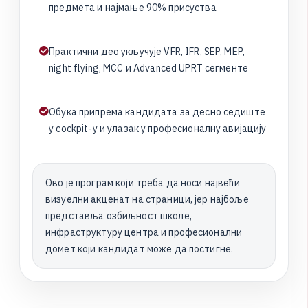
п
р
е
д
м
е
т
а
и
н
а
ј
м
а
њ
е
9
0
%
п
р
и
с
у
с
т
в
а
П
р
а
к
т
и
ч
н
и
д
е
о
у
к
љ
у
ч
у
ј
е
V
F
R
,
I
F
R
,
S
E
P
,
M
E
P
,
n
i
g
h
t
f
l
y
i
n
g
,
M
C
C
и
A
d
v
a
n
c
e
d
U
P
R
T
с
е
г
м
е
н
т
е
О
б
у
к
а
п
р
и
п
р
е
м
а
к
а
н
д
и
д
а
т
а
з
а
д
е
с
н
о
с
е
д
и
ш
т
е
у
c
o
c
k
p
i
t
-
у
и
у
л
а
з
а
к
у
п
р
о
ф
е
с
и
о
н
а
л
н
у
а
в
и
ј
а
ц
и
ј
у
Ово је програм који треба да носи највећи
визуелни акценат на страници, јер најбоље
представља озбиљност школе,
инфраструктуру центра и професионални
домет који кандидат може да постигне.