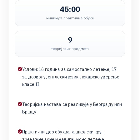
45:00
минимум практичне обуке
9
теоријских предмета
У
с
л
о
в
и
:
1
6
г
о
д
и
н
а
з
а
с
а
м
о
с
т
а
л
н
о
л
е
т
е
њ
е
,
1
7
з
а
д
о
з
в
о
л
у
,
е
н
г
л
е
с
к
и
ј
е
з
и
к
,
л
е
к
а
р
с
к
о
у
в
е
р
е
њ
е
к
л
а
с
е
I
I
Т
е
о
р
и
ј
с
к
а
н
а
с
т
а
в
а
с
е
р
е
а
л
и
з
у
ј
е
у
Б
е
о
г
р
а
д
у
и
л
и
В
р
ш
ц
у
П
р
а
к
т
и
ч
н
и
д
е
о
о
б
у
х
в
а
т
а
ш
к
о
л
с
к
и
к
р
у
г
,
т
р
е
н
а
ж
н
е
з
о
н
е
и
н
а
в
и
г
а
ц
и
о
н
о
л
е
т
е
њ
е