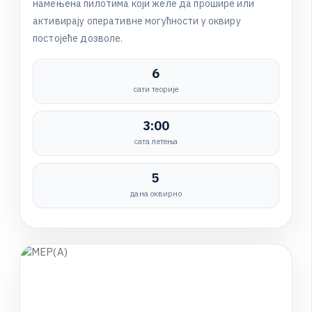
н
а
м
е
њ
е
н
а
п
и
л
о
т
и
м
а
к
о
ј
и
ж
е
л
е
д
а
п
р
о
ш
и
р
е
и
л
и
а
к
т
и
в
и
р
а
ј
у
о
п
е
р
а
т
и
в
н
е
м
о
г
у
ћ
н
о
с
т
и
у
о
к
в
и
р
у
п
о
с
т
о
ј
е
ћ
е
д
о
з
в
о
л
е
.
6
сати теорије
3:00
сата летења
5
дана оквирно