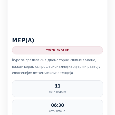
M
E
P
(
A
)
TWIN ENGINE
К
у
р
с
з
а
п
р
е
л
а
з
а
к
н
а
д
в
о
м
о
т
о
р
н
е
к
л
и
п
н
е
а
в
и
о
н
е
,
в
а
ж
а
н
к
о
р
а
к
к
а
п
р
о
ф
е
с
и
о
н
а
л
н
о
ј
к
а
р
и
ј
е
р
и
и
р
а
з
в
о
ј
у
с
л
о
ж
е
н
и
ј
и
х
л
е
т
а
ч
к
и
х
к
о
м
п
е
т
е
н
ц
и
ј
а
.
11
сати теорије
06:30
сати летења