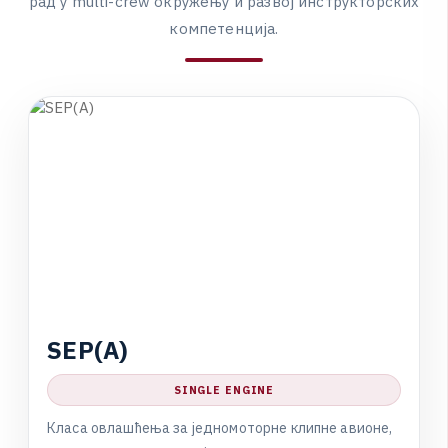
р
а
д
у
m
u
l
t
i
-
c
r
e
w
о
к
р
у
ж
е
њ
у
и
р
а
з
в
о
ј
и
н
с
т
р
у
к
т
о
р
с
к
и
х
к
о
м
п
е
т
е
н
ц
и
ј
а
.
S
E
P
(
A
)
SINGLE ENGINE
К
л
а
с
а
о
в
л
а
ш
ћ
е
њ
а
з
а
ј
е
д
н
о
м
о
т
о
р
н
е
к
л
и
п
н
е
а
в
и
о
н
е
,