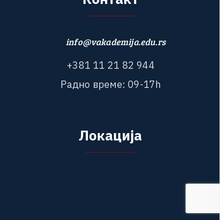
info@vakademija.edu.rs
+
3
8
1
1
1
2
1
8
2
9
4
4
Р
а
д
н
о
в
р
е
м
е
:
0
9
-
1
7
h
Л
о
к
а
ц
и
ј
а