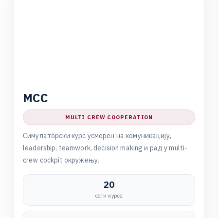
M
C
C
MULTI CREW COOPERATION
С
и
м
у
л
а
т
о
р
с
к
и
к
у
р
с
у
с
м
е
р
е
н
н
а
к
о
м
у
н
и
к
а
ц
и
ј
у
,
l
e
a
d
e
r
s
h
i
p
,
t
e
a
m
w
o
r
k
,
d
e
c
i
s
i
o
n
m
a
k
i
n
g
и
р
а
д
у
m
u
l
t
i
-
c
r
e
w
c
o
c
k
p
i
t
о
к
р
у
ж
е
њ
у
.
20
сати курса