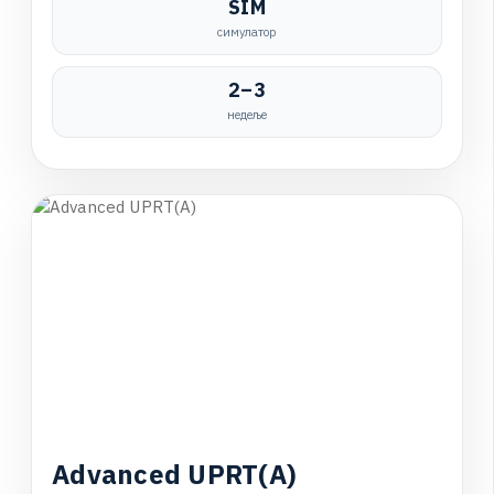
SIM
симулатор
2–3
недеље
A
d
v
a
n
c
e
d
U
P
R
T
(
A
)