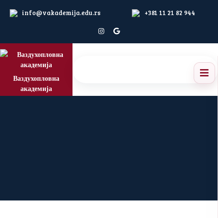
info@vakademija.edu.rs
+381 11 21 82 944
Ваздухопловна
академија