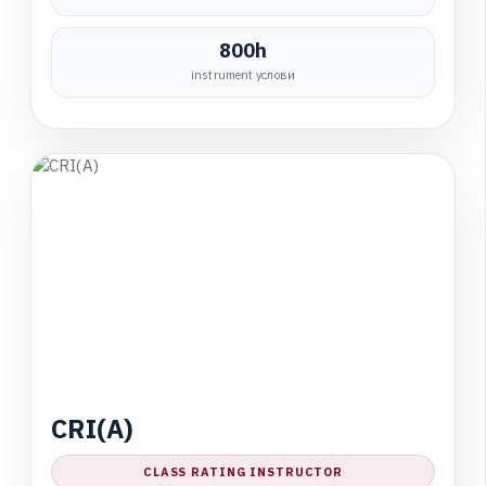
800h
instrument услови
C
R
I
(
A
)
CLASS RATING INSTRUCTOR