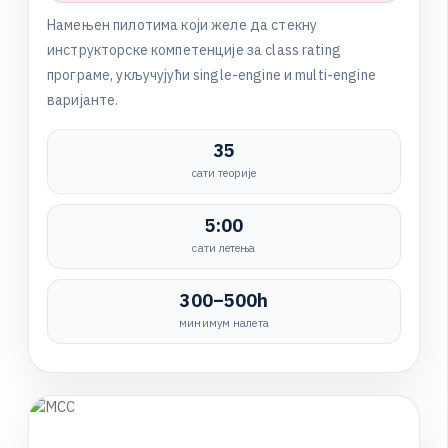
Н
а
м
e
њ
е
н
п
и
л
о
т
и
м
а
к
о
ј
и
ж
е
л
е
д
а
с
т
е
к
н
у
и
н
с
т
р
у
к
т
о
р
с
к
е
к
о
м
п
е
т
е
н
ц
и
ј
е
з
а
c
l
a
s
s
r
a
t
i
n
g
п
р
о
г
р
а
м
е
,
у
к
љ
у
ч
у
ј
у
ћ
и
s
i
n
g
l
e
-
e
n
g
i
n
e
и
m
u
l
t
i
-
e
n
g
i
n
e
в
а
р
и
ј
а
н
т
е
.
35
сати теорије
5:00
сати летења
300–500h
минимум налета