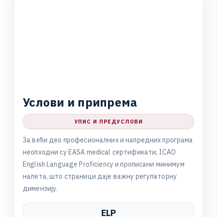
У
с
л
о
в
и
и
п
р
и
п
р
е
м
а
УПИС И ПРЕДУСЛОВИ
З
а
в
е
ћ
и
д
е
о
п
р
о
ф
е
с
и
о
н
а
л
н
и
х
и
н
а
п
р
е
д
н
и
х
п
р
о
г
р
а
м
а
н
е
о
п
х
о
д
н
и
с
у
E
A
S
A
m
e
d
i
c
a
l
с
е
р
т
и
ф
и
к
а
т
и
,
I
C
A
O
E
n
g
l
i
s
h
L
a
n
g
u
a
g
e
P
r
o
f
i
c
i
e
n
c
y
и
п
р
о
п
и
с
а
н
и
м
и
н
и
м
у
м
н
а
л
е
т
а
,
ш
т
о
с
т
р
а
н
и
ц
и
д
а
ј
е
в
а
ж
н
у
р
е
г
у
л
а
т
о
р
н
у
д
и
м
е
н
з
и
ј
у
.
ELP