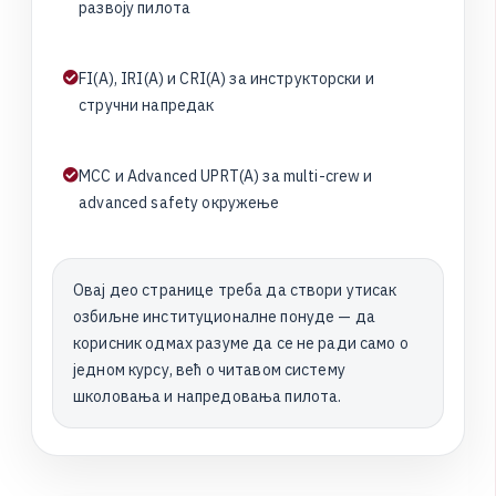
р
а
з
в
о
ј
у
п
и
л
о
т
а
F
I
(
A
)
,
I
R
I
(
A
)
и
C
R
I
(
A
)
з
а
и
н
с
т
р
у
к
т
о
р
с
к
и
и
с
т
р
у
ч
н
и
н
а
п
р
е
д
а
к
M
C
C
и
A
d
v
a
n
c
e
d
U
P
R
T
(
A
)
з
а
m
u
l
t
i
-
c
r
e
w
и
a
d
v
a
n
c
e
d
s
a
f
e
t
y
о
к
р
у
ж
е
њ
е
Овај део странице треба да створи утисак
озбиљне институционалне понуде — да
корисник одмах разуме да се не ради само о
једном курсу, већ о читавом систему
школовања и напредовања пилота.