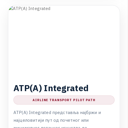
ГЛАВНИ ПРОФЕСИОНАЛНИ ПРОГРАМ
A
T
P
(
A
)
I
n
t
e
g
r
a
t
e
d
AIRLINE TRANSPORT PILOT PATH
A
T
P
(
A
)
I
n
t
e
g
r
a
t
e
d
п
р
е
д
с
т
а
в
љ
а
н
а
ј
б
р
ж
и
и
н
а
ј
ц
е
л
о
в
и
т
и
ј
и
п
у
т
о
д
п
о
ч
е
т
н
о
г
и
л
и
м
и
н
и
м
а
л
н
о
г
л
е
т
а
ч
к
о
г
и
с
к
у
с
т
в
а
д
о