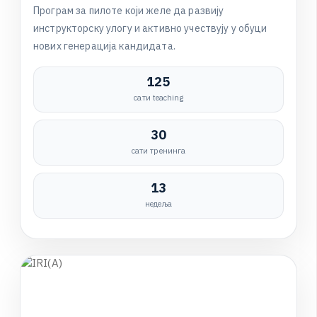
П
р
о
г
р
а
м
з
а
п
и
л
о
т
е
к
о
ј
и
ж
е
л
е
д
а
р
а
з
в
и
ј
у
и
н
с
т
р
у
к
т
о
р
с
к
у
у
л
о
г
у
и
а
к
т
и
в
н
о
у
ч
е
с
т
в
у
ј
у
у
о
б
у
ц
и
н
о
в
и
х
г
е
н
е
р
а
ц
и
ј
а
к
а
н
д
и
д
а
т
а
.
125
сати teaching
30
сати тренинга
13
недеља