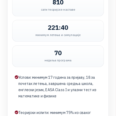
810
сати теоријске наставе
221:40
минимум летења и симулације
70
недеља програма
У
с
л
о
в
и
:
м
и
н
и
м
у
м
1
7
г
о
д
и
н
а
з
а
п
р
и
ј
а
в
у
,
1
8
з
а
п
о
ч
е
т
а
к
л
е
т
е
њ
а
,
з
а
в
р
ш
е
н
а
с
р
е
д
њ
а
ш
к
о
л
а
,
е
н
г
л
е
с
к
и
ј
е
з
и
к
,
E
A
S
A
C
l
a
s
s
I
и
у
л
а
з
н
и
т
е
с
т
и
з
м
а
т
е
м
а
т
и
к
е
и
ф
и
з
и
к
е
Т
е
о
р
и
ј
с
к
и
и
с
п
и
т
и
:
м
и
н
и
м
у
м
7
5
%
и
з
с
в
а
к
о
г