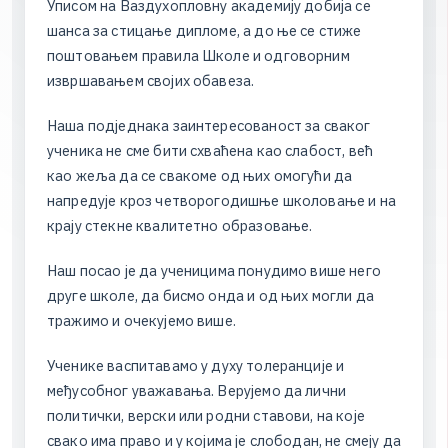
У
п
и
с
о
м
н
а
В
а
з
д
у
х
о
п
л
о
в
н
у
а
к
а
д
е
м
и
ј
у
д
о
б
и
ј
а
с
е
ш
а
н
с
а
з
а
с
т
и
ц
а
њ
е
д
и
п
л
о
м
е
,
а
д
о
њ
е
с
е
с
т
и
ж
е
п
о
ш
т
о
в
а
њ
е
м
п
р
а
в
и
л
а
Ш
к
о
л
е
и
о
д
г
о
в
о
р
н
и
м
и
з
в
р
ш
а
в
а
њ
е
м
с
в
о
ј
и
х
о
б
а
в
е
з
а
.
Н
а
ш
а
п
о
д
ј
е
д
н
а
к
а
з
а
и
н
т
е
р
е
с
о
в
а
н
о
с
т
з
а
с
в
а
к
о
г
у
ч
е
н
и
к
а
н
е
с
м
е
б
и
т
и
с
х
в
а
ћ
е
н
а
к
а
о
с
л
а
б
о
с
т
,
в
е
ћ
к
а
о
ж
е
љ
а
д
а
с
е
с
в
а
к
о
м
е
о
д
њ
и
х
о
м
о
г
у
ћ
и
д
а
н
а
п
р
е
д
у
ј
е
к
р
о
з
ч
е
т
в
о
р
о
г
о
д
и
ш
њ
е
ш
к
о
л
о
в
а
њ
е
и
н
а
к
р
а
ј
у
с
т
е
к
н
е
к
в
а
л
и
т
е
т
н
о
о
б
р
а
з
о
в
а
њ
е
.
Н
а
ш
п
о
с
а
о
ј
е
д
а
у
ч
е
н
и
ц
и
м
а
п
о
н
у
д
и
м
о
в
и
ш
е
н
е
г
о
д
р
у
г
е
ш
к
о
л
е
,
д
а
б
и
с
м
о
о
н
д
а
и
о
д
њ
и
х
м
о
г
л
и
д
а
т
р
а
ж
и
м
о
и
о
ч
е
к
у
ј
е
м
о
в
и
ш
е
.
У
ч
е
н
и
к
е
в
а
с
п
и
т
а
в
а
м
о
у
д
у
х
у
т
о
л
е
р
а
н
ц
и
ј
е
и
м
е
ђ
у
с
о
б
н
о
г
у
в
а
ж
а
в
а
њ
а
.
В
е
р
у
ј
е
м
о
д
а
л
и
ч
н
и
п
о
л
и
т
и
ч
к
и
,
в
е
р
с
к
и
и
л
и
р
о
д
н
и
с
т
а
в
о
в
и
,
н
а
к
о
ј
е
с
в
а
к
о
и
м
а
п
р
а
в
о
и
у
к
о
ј
и
м
а
ј
е
с
л
о
б
о
д
а
н
,
н
е
с
м
е
ј
у
д
а