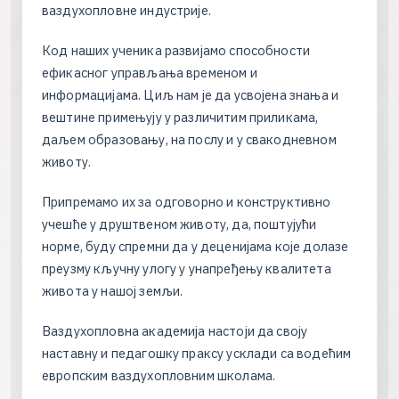
в
а
з
д
у
х
о
п
л
о
в
н
е
и
н
д
у
с
т
р
и
ј
е
.
К
о
д
н
а
ш
и
х
у
ч
е
н
и
к
а
р
а
з
в
и
ј
а
м
о
с
п
о
с
о
б
н
о
с
т
и
е
ф
и
к
а
с
н
о
г
у
п
р
а
в
љ
а
њ
а
в
р
е
м
е
н
о
м
и
и
н
ф
о
р
м
а
ц
и
ј
а
м
а
.
Ц
и
љ
н
а
м
ј
е
д
а
у
с
в
о
ј
е
н
а
з
н
а
њ
а
и
в
е
ш
т
и
н
е
п
р
и
м
е
њ
у
ј
у
у
р
а
з
л
и
ч
и
т
и
м
п
р
и
л
и
к
а
м
а
,
д
а
љ
е
м
о
б
р
а
з
о
в
а
њ
у
,
н
а
п
о
с
л
у
и
у
с
в
а
к
о
д
н
е
в
н
о
м
ж
и
в
о
т
у
.
П
р
и
п
р
е
м
а
м
о
и
х
з
а
о
д
г
о
в
о
р
н
о
и
к
о
н
с
т
р
у
к
т
и
в
н
о
у
ч
е
ш
ћ
е
у
д
р
у
ш
т
в
е
н
о
м
ж
и
в
о
т
у
,
д
а
,
п
о
ш
т
у
ј
у
ћ
и
н
о
р
м
е
,
б
у
д
у
с
п
р
е
м
н
и
д
а
у
д
е
ц
е
н
и
ј
а
м
а
к
о
ј
е
д
о
л
а
з
е
п
р
е
у
з
м
у
к
љ
у
ч
н
у
у
л
о
г
у
у
у
н
а
п
р
е
ђ
е
њ
у
к
в
а
л
и
т
е
т
а
ж
и
в
о
т
а
у
н
а
ш
о
ј
з
е
м
љ
и
.
В
а
з
д
у
х
о
п
л
о
в
н
а
а
к
а
д
е
м
и
ј
а
н
а
с
т
о
ј
и
д
а
с
в
о
ј
у
н
а
с
т
а
в
н
у
и
п
е
д
а
г
о
ш
к
у
п
р
а
к
с
у
у
с
к
л
а
д
и
с
а
в
о
д
е
ћ
и
м
е
в
р
о
п
с
к
и
м
в
а
з
д
у
х
о
п
л
о
в
н
и
м
ш
к
о
л
а
м
а
.