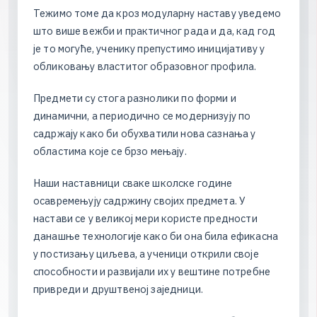
Т
е
ж
и
м
о
т
о
м
е
д
а
к
р
о
з
м
о
д
у
л
а
р
н
у
н
а
с
т
а
в
у
у
в
е
д
е
м
о
ш
т
о
в
и
ш
е
в
е
ж
б
и
и
п
р
а
к
т
и
ч
н
о
г
р
а
д
а
и
д
а
,
к
а
д
г
о
д
ј
е
т
о
м
о
г
у
ћ
е
,
у
ч
е
н
и
к
у
п
р
е
п
у
с
т
и
м
о
и
н
и
ц
и
ј
а
т
и
в
у
у
о
б
л
и
к
о
в
а
њ
у
в
л
а
с
т
и
т
о
г
о
б
р
а
з
о
в
н
о
г
п
р
о
ф
и
л
а
.
П
р
е
д
м
е
т
и
с
у
с
т
о
г
а
р
а
з
н
о
л
и
к
и
п
о
ф
о
р
м
и
и
д
и
н
а
м
и
ч
н
и
,
а
п
е
р
и
о
д
и
ч
н
о
с
е
м
о
д
е
р
н
и
з
у
ј
у
п
о
с
а
д
р
ж
а
ј
у
к
а
к
о
б
и
о
б
у
х
в
а
т
и
л
и
н
о
в
а
с
а
з
н
а
њ
а
у
о
б
л
а
с
т
и
м
а
к
о
ј
е
с
е
б
р
з
о
м
е
њ
а
ј
у
.
Н
а
ш
и
н
а
с
т
а
в
н
и
ц
и
с
в
а
к
е
ш
к
о
л
с
к
е
г
о
д
и
н
е
о
с
а
в
р
е
м
е
њ
у
ј
у
с
а
д
р
ж
и
н
у
с
в
о
ј
и
х
п
р
е
д
м
е
т
а
.
У
н
а
с
т
а
в
и
с
е
у
в
е
л
и
к
о
ј
м
е
р
и
к
о
р
и
с
т
е
п
р
е
д
н
о
с
т
и
д
а
н
а
ш
њ
е
т
е
х
н
о
л
о
г
и
ј
е
к
а
к
о
б
и
о
н
а
б
и
л
а
е
ф
и
к
а
с
н
а
у
п
о
с
т
и
з
а
њ
у
ц
и
љ
е
в
а
,
а
у
ч
е
н
и
ц
и
о
т
к
р
и
л
и
с
в
о
ј
е
с
п
о
с
о
б
н
о
с
т
и
и
р
а
з
в
и
ј
а
л
и
и
х
у
в
е
ш
т
и
н
е
п
о
т
р
е
б
н
е
п
р
и
в
р
е
д
и
и
д
р
у
ш
т
в
е
н
о
ј
з
а
ј
е
д
н
и
ц
и
.