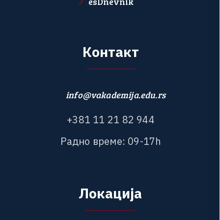
esDnevnik
К
о
н
т
а
к
т
info@vakademija.edu.rs
+
3
8
1
1
1
2
1
8
2
9
4
4
Р
а
д
н
о
в
р
е
м
е
:
0
9
-
1
7
h
Л
о
к
а
ц
и
ј
а