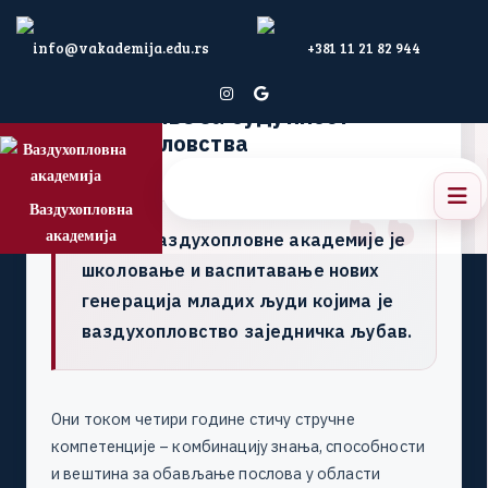
info@vakademija.edu.rs
+381 11 21 82 944
Ваздухопловна академија
О
б
р
а
з
о
в
а
њ
е
з
а
б
у
д
у
ћ
н
о
с
т
в
а
з
д
у
х
о
п
л
о
в
с
т
в
а
Ваздухопловна
академија
Мисија Ваздухопловне академије је
школовање и васпитавање нових
генерација младих људи којима је
ваздухопловство заједничка љубав.
О
н
и
т
о
к
о
м
ч
е
т
и
р
и
г
о
д
и
н
е
с
т
и
ч
у
с
т
р
у
ч
н
е
к
о
м
п
е
т
е
н
ц
и
ј
е
–
к
о
м
б
и
н
а
ц
и
ј
у
з
н
а
њ
а
,
с
п
о
с
о
б
н
о
с
т
и
и
в
е
ш
т
и
н
а
з
а
о
б
а
в
љ
а
њ
е
п
о
с
л
о
в
а
у
о
б
л
а
с
т
и