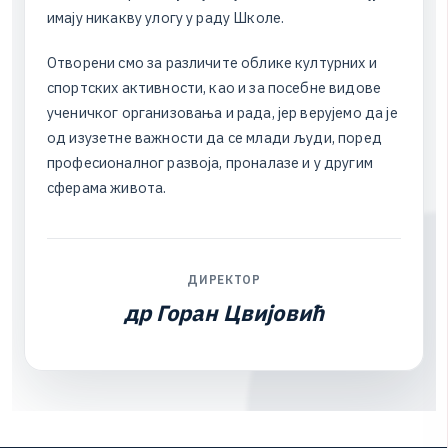
и
м
а
ј
у
н
и
к
а
к
в
у
у
л
о
г
у
у
р
а
д
у
Ш
к
о
л
е
.
О
т
в
о
р
е
н
и
с
м
о
з
а
р
а
з
л
и
ч
и
т
е
о
б
л
и
к
е
к
у
л
т
у
р
н
и
х
и
с
п
о
р
т
с
к
и
х
а
к
т
и
в
н
о
с
т
и
,
к
а
о
и
з
а
п
о
с
е
б
н
е
в
и
д
о
в
е
у
ч
е
н
и
ч
к
о
г
о
р
г
а
н
и
з
о
в
а
њ
а
и
р
а
д
а
,
ј
е
р
в
е
р
у
ј
е
м
о
д
а
ј
е
о
д
и
з
у
з
е
т
н
е
в
а
ж
н
о
с
т
и
д
а
с
е
м
л
а
д
и
љ
у
д
и
,
п
о
р
е
д
п
р
о
ф
е
с
и
о
н
а
л
н
о
г
р
а
з
в
о
ј
а
,
п
р
о
н
а
л
а
з
е
и
у
д
р
у
г
и
м
с
ф
е
р
а
м
а
ж
и
в
о
т
а
.
ДИРЕКТОР
др Горан Цвијовић