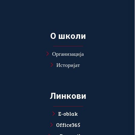
О
ш
к
о
л
и
Организација
Историјат
Л
и
н
к
о
в
и
E-oblak
Office365