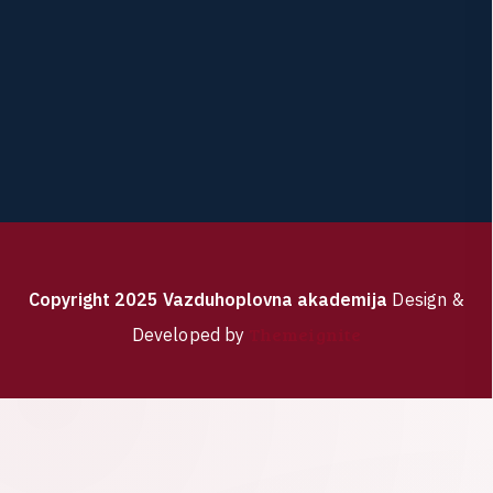
C
o
p
y
r
i
g
h
t
2
0
2
5
V
a
z
d
u
h
o
p
l
o
v
n
a
a
k
a
d
e
m
i
j
a
Design &
Themeignite
Developed by