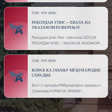
29. ЈУН 2026.
РЕКОРДАН УПИС – ХВАЛА НА
УКАЗАНОМ ПОВЕРЕЊУ!
Рекордан упис Упис • Школска 2025/26
РЕКОРДАН УПИС – ХВАЛА НА УКАЗАНОМ
ПОВЕРЕЊУ!
18. ЈУН 2026.
КОРАК КА ЈАЧАЊУ МЕЂУНАРОДНЕ
САРАДЊЕ
Вест о сарадњи Међународна сарадња •
Словенија КОРАК КА ЈАЧАЊУ
МЕЂУНАРОДНЕ САРАДЊЕ
Словенија
Међународна сарадња
Ваздухопловство Наша устан...