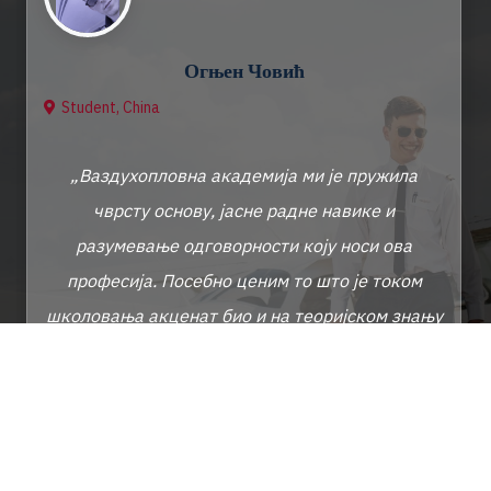
Огњен Човић
S
t
u
d
e
n
t
,
C
h
i
n
a
„
В
а
з
д
у
х
о
п
л
о
в
н
а
а
к
а
д
е
м
и
ј
а
м
и
ј
е
п
р
у
ж
и
л
а
ч
в
р
с
т
у
о
с
н
о
в
у
,
ј
а
с
н
е
р
а
д
н
е
н
а
в
и
к
е
и
р
а
з
у
м
е
в
а
њ
е
о
д
г
о
в
о
р
н
о
с
т
и
к
о
ј
у
н
о
с
и
о
в
а
п
р
о
ф
е
с
и
ј
а
.
П
о
с
е
б
н
о
ц
е
н
и
м
т
о
ш
т
о
ј
е
т
о
к
о
м
ш
к
о
л
о
в
а
њ
а
а
к
ц
е
н
а
т
б
и
о
и
н
а
т
е
о
р
и
ј
с
к
о
м
з
н
а
њ
у
и
н
а
п
р
а
к
т
и
ч
н
и
м
в
е
ш
т
и
н
а
м
а
,
ш
т
о
м
и
ј
е
к
а
с
н
и
ј
е
м
н
о
г
о
з
н
а
ч
и
л
о
у
д
а
љ
е
м
у
с
а
в
р
ш
а
в
а
њ
у
.
“