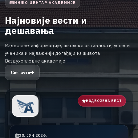
ИНФО ЦЕНТАР АКАДЕМИЈЕ
Н
а
ј
н
о
в
и
ј
е
в
е
с
т
и
и
д
е
ш
а
в
а
њ
а
И
з
д
в
о
ј
е
н
е
и
н
ф
о
р
м
а
ц
и
ј
е
,
ш
к
о
л
с
к
е
а
к
т
и
в
н
о
с
т
и
,
у
с
п
е
с
и
у
ч
е
н
и
к
а
и
н
а
ј
в
а
ж
н
и
ј
и
д
о
г
а
ђ
а
ј
и
и
з
ж
и
в
о
т
а
В
а
з
д
у
х
о
п
л
о
в
н
е
а
к
а
д
е
м
и
ј
е
.
Све вести
ИЗДВОЈЕНА ВЕСТ
30. ЈУН 2026.