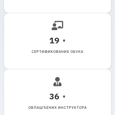
20
+
С
Е
Р
Т
И
Ф
И
К
О
В
А
Н
И
Х
О
Б
У
К
А
40
+
О
В
Л
А
Ш
Ћ
Е
Н
И
Х
И
Н
С
Т
Р
У
К
Т
О
Р
А