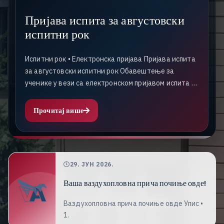
Пријава испита за августовски
испитни рок
Испитни рок • Електронска пријава Пријава испита
за августовски испитни рок Обавештење за
ученике у вези са електронском пријавом испита за
августовск...
Прочитај више
29. ЈУН 2026.
Ваша ваздухопловна прича почиње овде!
Ваздухопловна прича почиње овде Упис •
1.