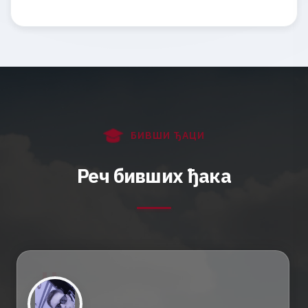
Б
И
В
Ш
И
Ђ
А
Ц
И
Р
е
ч
б
и
в
ш
и
х
ђ
а
к
а