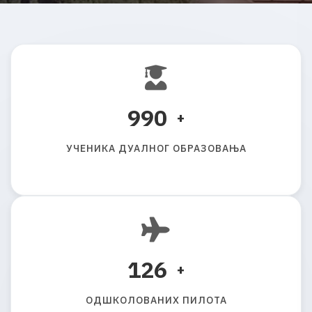
1000
+
У
Ч
Е
Н
И
К
А
Д
У
А
Л
Н
О
Г
О
Б
Р
А
З
О
В
А
Њ
А
130
+
О
Д
Ш
К
О
Л
О
В
А
Н
И
Х
П
И
Л
О
Т
А