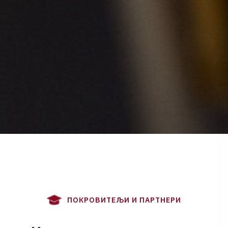
П
О
К
Р
О
В
И
Т
Е
Љ
И
И
П
А
Р
Т
Н
Е
Р
И