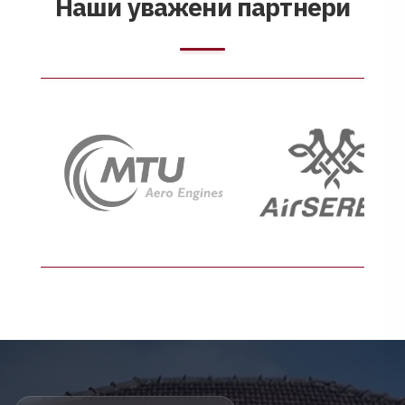
Н
а
ш
и
у
в
а
ж
е
н
и
п
а
р
т
н
е
р
и