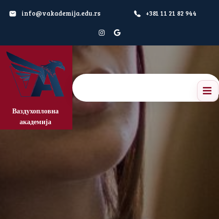
info@vakademija.edu.rs
+381 11 21 82 944
Ваздухопловна
академија