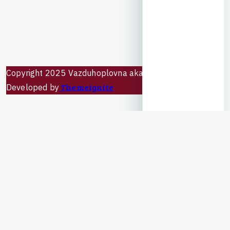
C
o
p
y
r
i
g
h
t
2
0
2
5
V
a
z
d
u
h
o
p
l
o
v
n
a
a
k
a
d
e
m
i
j
a
Design &
Themeignite
Developed by