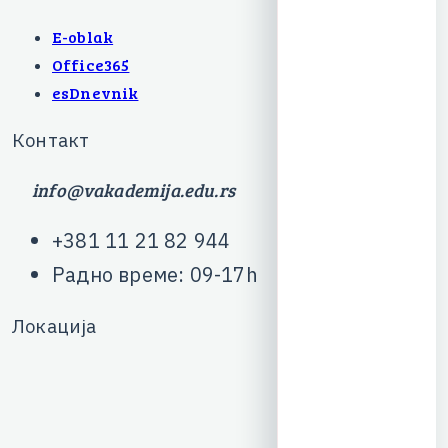
E-oblak
Office365
esDnevnik
К
о
н
т
а
к
т
info@vakademija.edu.rs
+
3
8
1
1
1
2
1
8
2
9
4
4
Р
а
д
н
о
в
р
е
м
е
:
0
9
-
1
7
h
Л
о
к
а
ц
и
ј
а