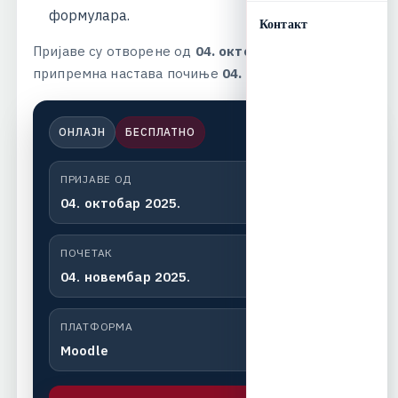
ф
о
р
м
у
л
а
р
а
.
Контакт
П
р
и
ј
а
в
е
с
у
о
т
в
о
р
е
н
е
о
д
04. октобра 2025.
,
а
п
р
и
п
р
е
м
н
а
н
а
с
т
а
в
а
п
о
ч
и
њ
е
04. новембра 2025.
ОНЛАЈН
БЕСПЛАТНО
ПРИЈАВЕ ОД
04. октобар 2025.
ПОЧЕТАК
04. новембар 2025.
ПЛАТФОРМА
Moodle