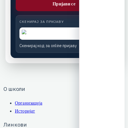
Пријави се
СКЕНИРАЈ ЗА ПРИЈАВУ
С
к
е
н
и
р
а
ј
к
о
д
з
а
o
n
l
i
n
e
п
р
и
ј
а
в
у
О
ш
к
о
л
и
Организација
Историјат
Л
и
н
к
о
в
и