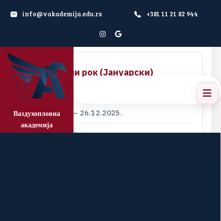
Одржавање:
info@vakademija.edu.rs
+381 11 21 82 944
17.11.2025. – 05.12.2025.
I
I
I
и
с
п
и
т
н
и
р
о
к
(
Ј
а
н
у
а
р
с
к
и
)
Пријава:
22.12.2025. – 26.12.2025.
Ваздухопловна
академија
Одржавање:
19.01.2026. – 30.01.2026.
I
V
и
с
п
и
т
н
и
р
о
к
(
М
а
р
т
о
в
с
к
и
)