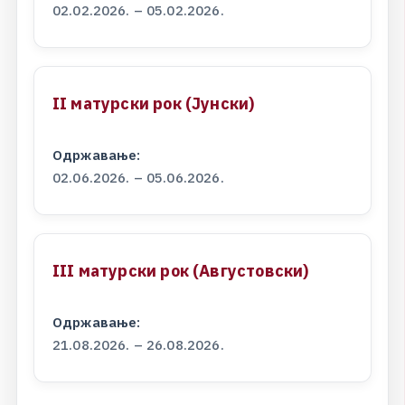
02.02.2026. – 05.02.2026.
I
I
м
а
т
у
р
с
к
и
р
о
к
(
Ј
у
н
с
к
и
)
Одржавање:
02.06.2026. – 05.06.2026.
I
I
I
м
а
т
у
р
с
к
и
р
о
к
(
А
в
г
у
с
т
о
в
с
к
и
)
Одржавање:
21.08.2026. – 26.08.2026.