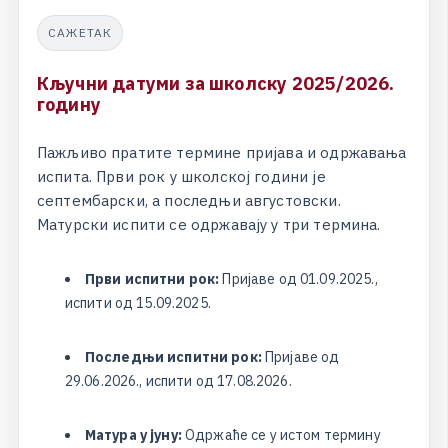
САЖЕТАК
К
љ
у
ч
н
и
д
а
т
у
м
и
з
а
ш
к
о
л
с
к
у
2
0
2
5
/
2
0
2
6
.
г
о
д
и
н
у
П
а
ж
љ
и
в
о
п
р
а
т
и
т
е
т
е
р
м
и
н
е
п
р
и
ј
а
в
а
и
о
д
р
ж
а
в
а
њ
а
и
с
п
и
т
а
.
П
р
в
и
р
о
к
у
ш
к
о
л
с
к
о
ј
г
о
д
и
н
и
ј
е
с
е
п
т
е
м
б
а
р
с
к
и
,
а
п
о
с
л
е
д
њ
и
а
в
г
у
с
т
о
в
с
к
и
.
М
а
т
у
р
с
к
и
и
с
п
и
т
и
с
е
о
д
р
ж
а
в
а
ј
у
у
т
р
и
т
е
р
м
и
н
а
.
Први испитни рок:
П
р
и
ј
а
в
е
о
д
0
1
.
0
9
.
2
0
2
5
.
,
и
с
п
и
т
и
о
д
1
5
.
0
9
.
2
0
2
5
.
Последњи испитни рок:
П
р
и
ј
а
в
е
о
д
2
9
.
0
6
.
2
0
2
6
.
,
и
с
п
и
т
и
о
д
1
7
.
0
8
.
2
0
2
6
.
Матура у јуну:
О
д
р
ж
а
ћ
е
с
е
у
и
с
т
о
м
т
е
р
м
и
н
у