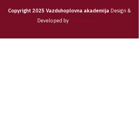
C
o
p
y
r
i
g
h
t
2
0
2
5
V
a
z
d
u
h
o
p
l
o
v
n
a
a
k
a
d
e
m
i
j
a
Design &
Themeignite
Developed by