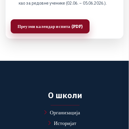
к
а
о
з
а
р
е
д
о
в
н
е
у
ч
е
н
и
к
е
(
0
2
.
0
6
.
–
0
5
.
0
6
.
2
0
2
6
.
)
.
Преузми календар испита (PDF)
О
ш
к
о
л
и
Организација
Историјат