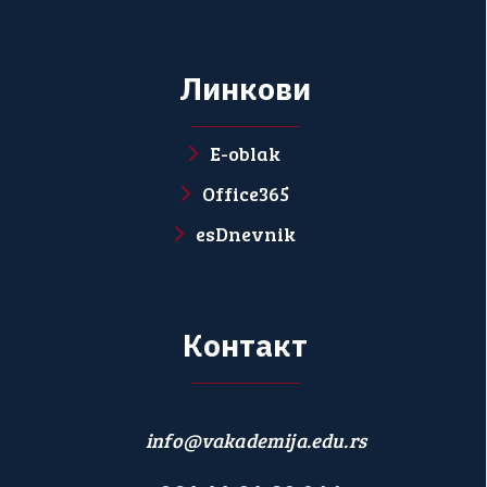
Л
и
н
к
о
в
и
E-oblak
Office365
esDnevnik
К
о
н
т
а
к
т
info@vakademija.edu.rs