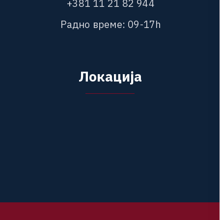
+
3
8
1
1
1
2
1
8
2
9
4
4
Р
а
д
н
о
в
р
е
м
е
:
0
9
-
1
7
h
Л
о
к
а
ц
и
ј
а