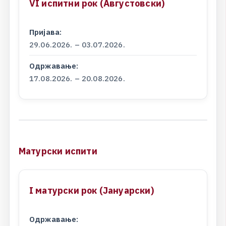
V
I
и
с
п
и
т
н
и
р
о
к
(
А
в
г
у
с
т
о
в
с
к
и
)
Пријава:
29.06.2026. – 03.07.2026.
Одржавање:
17.08.2026. – 20.08.2026.
М
а
т
у
р
с
к
и
и
с
п
и
т
и
I
м
а
т
у
р
с
к
и
р
о
к
(
Ј
а
н
у
а
р
с
к
и
)
Одржавање: