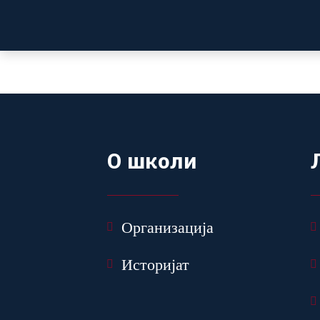
О
ш
к
о
л
и
Организација
Историјат