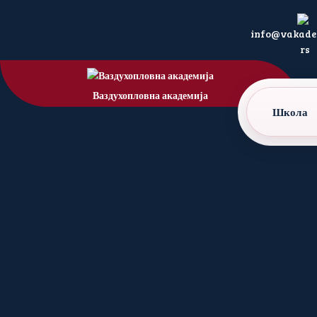
info@vakadem
rs
Ваздухопловна академија
Школа