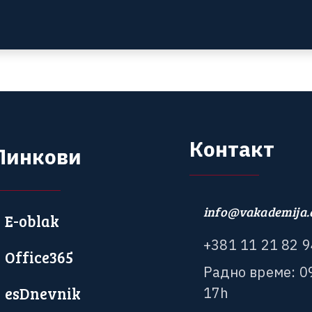
К
о
н
т
а
к
т
Л
и
н
к
о
в
и
info@vakademija.
E-oblak
+
3
8
1
1
1
2
1
8
2
9
Office365
Р
а
д
н
о
в
р
е
м
е
:
0
esDnevnik
1
7
h