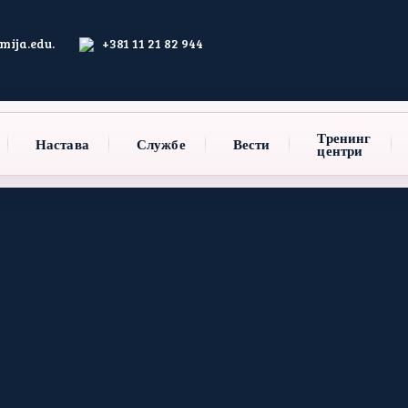
ija.edu.
+381 11 21 82 944
Тренинг
Настава
Службе
Вести
центри