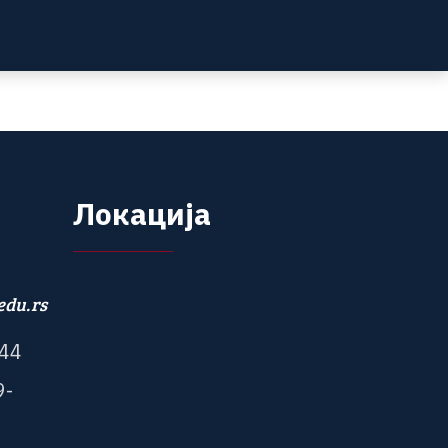
Л
о
к
а
ц
и
ј
а
edu.rs
4
4
9
-