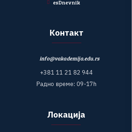
esDnevnik
К
о
н
т
а
к
т
info@vakademija.edu.rs
+
3
8
1
1
1
2
1
8
2
9
4
4
Р
а
д
н
о
в
р
е
м
е
:
0
9
-
1
7
h
Л
о
к
а
ц
и
ј
а