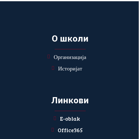
О
ш
к
о
л
и
Организација
Историјат
Л
и
н
к
о
в
и
E-oblak
Office365