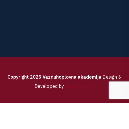
C
o
p
y
r
i
g
h
t
2
0
2
5
V
a
z
d
u
h
o
p
l
o
v
n
a
a
k
a
d
e
m
i
j
a
Design &
Themeignite
Developed by