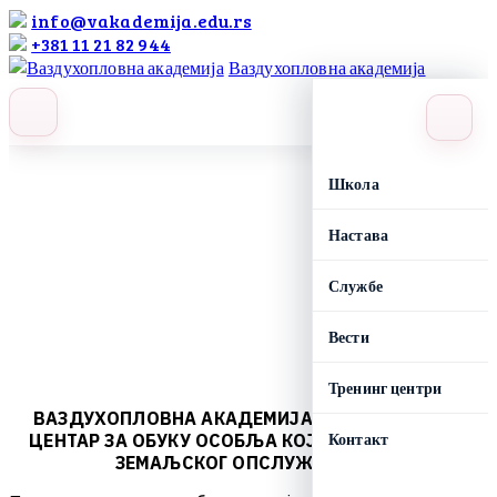
info@vakademija.edu.rs
+381 11 21 82 944
Ваздухопловна академија
search
label
Школа
Настава
Службе
Вести
Тренинг центри
ВАЗДУХОПЛОВНА АКАДЕМИЈА ЈЕ ОВЛАШЋЕНИ
Контакт
ЦЕНТАР ЗА ОБУКУ ОСОБЉА КОЈЕ ПРУЖА УСЛУГЕ
ЗЕМАЉСКОГ ОПСЛУЖИВАЊА