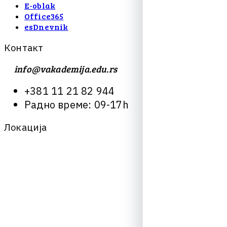
E-oblak
Office365
esDnevnik
К
о
н
т
а
к
т
info@vakademija.edu.rs
+
3
8
1
1
1
2
1
8
2
9
4
4
Р
а
д
н
о
в
р
е
м
е
:
0
9
-
1
7
h
Л
о
к
а
ц
и
ј
а