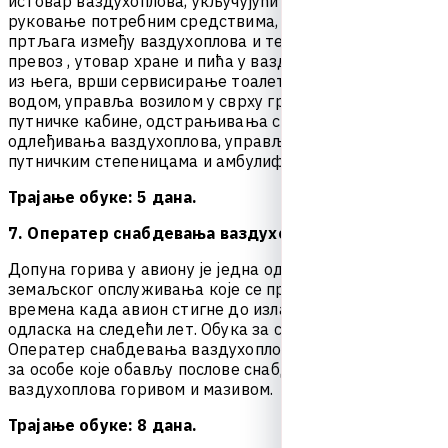
и
с
т
о
в
а
р
в
а
з
д
у
х
о
п
л
о
в
а
,
у
к
љ
у
ч
у
ј
у
ћ
и
п
р
и
б
а
в
љ
а
њ
е
и
р
у
к
о
в
а
њ
е
п
о
т
р
е
б
н
и
м
с
р
е
д
с
т
в
и
м
а
,
к
а
о
и
п
р
е
в
о
з
п
р
т
љ
а
г
а
и
з
м
е
ђ
у
в
а
з
д
у
х
о
п
л
о
в
а
и
т
е
р
м
и
н
а
л
а
,
в
р
ш
и
п
р
е
в
о
з
,
у
т
о
в
а
р
х
р
а
н
е
и
п
и
ћ
а
у
в
а
з
д
у
х
о
п
л
о
в
и
и
с
т
о
в
а
р
и
з
њ
е
г
а
,
в
р
ш
и
с
е
р
в
и
с
и
р
а
њ
е
т
о
а
л
е
т
а
и
с
н
а
б
д
е
в
а
њ
е
в
о
д
о
м
,
у
п
р
а
в
љ
а
в
о
з
и
л
о
м
у
с
в
р
х
у
г
р
е
ј
а
њ
а
и
х
л
а
ђ
е
њ
а
п
у
т
н
и
ч
к
е
к
а
б
и
н
е
,
о
д
с
т
р
а
њ
и
в
а
њ
а
с
н
е
г
а
и
л
е
д
а
и
о
д
л
е
ђ
и
в
а
њ
а
в
а
з
д
у
х
о
п
л
о
в
а
,
у
п
р
а
в
љ
а
а
в
и
о
-
м
о
с
т
о
м
,
п
у
т
н
и
ч
к
и
м
с
т
е
п
е
н
и
ц
а
м
а
и
а
м
б
у
л
и
ф
т
о
м
;
Трајање обуке: 5 дана.
7. Оператер снабдевања ваздухоплова горивом
Д
о
п
у
н
а
г
о
р
и
в
а
у
а
в
и
о
н
у
ј
е
ј
е
д
н
а
о
д
н
е
к
о
л
и
к
о
у
с
л
у
г
а
з
е
м
а
љ
с
к
о
г
о
п
с
л
у
ж
и
в
а
њ
а
к
о
ј
е
с
е
п
р
у
ж
а
ј
у
и
з
м
е
ђ
у
в
р
е
м
е
н
а
к
а
д
а
а
в
и
о
н
с
т
и
г
н
е
д
о
и
з
л
а
з
а
т
е
р
м
и
н
а
л
а
и
о
д
л
а
с
к
а
н
а
с
л
е
д
е
ћ
и
л
е
т
.
О
б
у
к
а
з
а
с
т
и
ц
а
њ
е
о
в
л
а
ш
ћ
е
њ
а
О
п
е
р
а
т
е
р
с
н
а
б
д
е
в
а
њ
а
в
а
з
д
у
х
о
п
л
о
в
а
г
о
р
и
в
о
м
ј
е
о
б
у
к
а
з
а
о
с
о
б
е
к
о
ј
е
о
б
а
в
љ
у
п
о
с
л
о
в
е
с
н
а
б
д
е
в
а
њ
а
в
а
з
д
у
х
о
п
л
о
в
а
г
о
р
и
в
о
м
и
м
а
з
и
в
о
м
.
Трајање обуке: 8 дана.