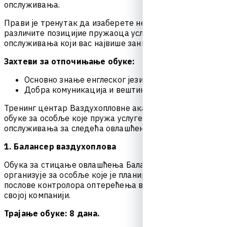
о
п
с
л
у
ж
и
в
а
њ
а
.
П
р
а
в
и
ј
е
т
р
е
н
у
т
а
к
д
а
и
з
а
б
е
р
е
т
е
н
е
к
и
о
д
к
у
р
с
е
в
а
з
а
р
а
з
л
и
ч
и
т
е
п
о
з
и
ц
и
ј
и
е
п
р
у
ж
а
о
ц
а
у
с
л
у
г
а
з
е
м
а
љ
с
к
о
г
о
п
с
л
у
ж
и
в
а
њ
а
к
о
ј
и
в
а
с
н
а
ј
в
и
ш
е
з
а
н
и
м
а
.
Захтеви за отпочињање обуке:
О
с
н
о
в
н
о
з
н
а
њ
е
е
н
г
л
е
с
к
о
г
ј
е
з
и
к
а
;
Д
о
б
р
а
к
о
м
у
н
и
к
а
ц
и
ј
а
и
в
е
ш
т
и
н
е
т
и
м
с
к
о
г
р
а
д
а
;
Т
р
е
н
и
н
г
ц
е
н
т
а
р
В
а
з
д
у
х
о
п
л
о
в
н
е
а
к
а
д
е
м
и
ј
е
о
р
г
а
н
и
з
у
ј
е
о
б
у
к
е
з
а
о
с
о
б
љ
е
к
о
ј
е
п
р
у
ж
а
у
с
л
у
г
е
з
е
м
а
љ
с
к
о
г
о
п
с
л
у
ж
и
в
а
њ
а
з
а
с
л
е
д
е
ћ
а
о
в
л
а
ш
ћ
е
њ
а
:
1. Балансер ваздухоплова
О
б
у
к
а
з
а
с
т
и
ц
а
њ
е
о
в
л
а
ш
ћ
е
њ
а
Б
а
л
а
н
с
е
р
в
а
з
д
у
х
о
п
л
о
в
а
о
р
г
а
н
и
з
у
ј
е
з
а
о
с
о
б
љ
е
к
о
ј
е
ј
е
п
л
а
н
и
р
а
н
о
д
а
о
б
а
в
љ
а
п
о
с
л
о
в
е
к
о
н
т
р
о
л
о
р
а
о
п
т
е
р
е
ћ
е
њ
а
в
а
з
д
у
х
о
п
л
о
в
а
у
с
в
о
ј
о
ј
к
о
м
п
а
н
и
ј
и
.
Трајање обуке: 8 дана.