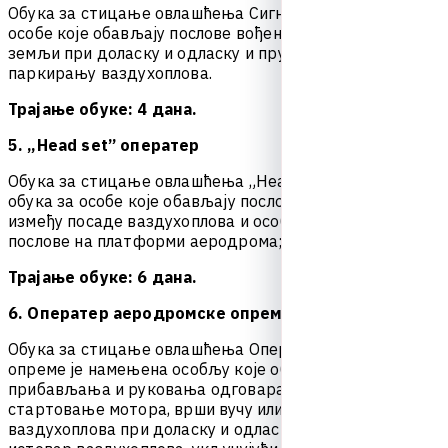
О
б
у
к
а
з
а
с
т
и
ц
а
њ
е
о
в
л
а
ш
ћ
е
њ
а
С
и
г
н
а
л
и
с
т
а
ј
е
о
б
у
к
а
з
а
о
с
о
б
е
к
о
ј
е
о
б
а
в
љ
а
ј
у
п
о
с
л
о
в
е
в
о
ђ
е
њ
а
в
а
з
д
у
х
о
п
л
о
в
а
н
а
з
е
м
љ
и
п
р
и
д
о
л
а
с
к
у
и
о
д
л
а
с
к
у
и
п
р
у
ж
а
њ
а
п
о
м
о
ћ
и
п
р
и
п
а
р
к
и
р
а
њ
у
в
а
з
д
у
х
о
п
л
о
в
а
.
Трајање обуке: 4 дана.
5. „Head set” оператер
О
б
у
к
а
з
а
с
т
и
ц
а
њ
е
о
в
л
а
ш
ћ
е
њ
а
„
H
e
a
d
s
e
t
”
о
п
е
р
а
т
е
р
ј
е
о
б
у
к
а
з
а
о
с
о
б
е
к
о
ј
е
о
б
а
в
љ
а
ј
у
п
о
с
л
о
в
е
к
о
м
у
н
и
к
а
ц
и
ј
е
и
з
м
е
ђ
у
п
о
с
а
д
е
в
а
з
д
у
х
о
п
л
о
в
а
и
о
с
о
б
љ
а
к
о
ј
е
о
б
а
в
љ
а
п
о
с
л
о
в
е
н
а
п
л
а
т
ф
о
р
м
и
а
е
р
о
д
р
о
м
а
;
Трајање обуке: 6 дана.
6. Оператер аеродромске опреме
О
б
у
к
а
з
а
с
т
и
ц
а
њ
е
о
в
л
а
ш
ћ
е
њ
а
О
п
е
р
а
т
е
р
а
е
р
о
д
р
о
м
с
к
е
о
п
р
е
м
е
ј
е
н
а
м
е
њ
е
н
а
о
с
о
б
љ
у
к
о
ј
е
о
б
а
в
љ
а
п
о
с
л
о
в
е
п
р
и
б
а
в
љ
а
њ
а
и
р
у
к
о
в
а
њ
а
о
д
г
о
в
а
р
а
ј
у
ћ
и
м
у
р
е
ђ
а
ј
и
м
а
з
а
с
т
а
р
т
о
в
а
њ
е
м
о
т
о
р
а
,
в
р
ш
и
в
у
ч
у
и
л
и
и
з
г
у
р
а
в
а
њ
е
в
а
з
д
у
х
о
п
л
о
в
а
п
р
и
д
о
л
а
с
к
у
и
о
д
л
а
с
к
у
,
в
р
ш
и
у
т
о
в
а
р
и