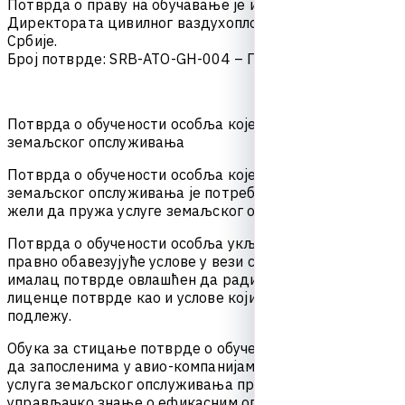
П
о
т
в
р
д
а
о
п
р
а
в
у
н
а
о
б
у
ч
а
в
а
њ
е
ј
е
и
з
д
а
т
а
о
д
с
т
р
а
н
е
Д
и
р
е
к
т
о
р
а
т
а
ц
и
в
и
л
н
о
г
в
а
з
д
у
х
о
п
л
о
в
с
т
в
а
Р
е
п
у
б
л
и
к
е
С
р
б
и
ј
е
.
Б
р
о
ј
п
о
т
в
р
д
е
:
S
R
B
-
A
T
O
-
G
H
-
0
0
4
–
П
р
е
у
з
м
и
п
о
т
в
р
д
у
П
о
т
в
р
д
а
о
о
б
у
ч
е
н
о
с
т
и
о
с
о
б
љ
а
к
о
ј
е
п
р
у
ж
а
у
с
л
у
г
е
з
е
м
а
љ
с
к
о
г
о
п
с
л
у
ж
и
в
а
њ
а
П
о
т
в
р
д
а
о
о
б
у
ч
е
н
о
с
т
и
о
с
о
б
љ
а
к
о
ј
е
п
р
у
ж
а
у
с
л
у
г
е
з
е
м
а
љ
с
к
о
г
о
п
с
л
у
ж
и
в
а
њ
а
ј
е
п
о
т
р
е
б
н
а
с
в
а
к
о
ј
о
с
о
б
и
к
о
ј
а
ж
е
л
и
д
а
п
р
у
ж
а
у
с
л
у
г
е
з
е
м
а
љ
с
к
о
г
о
п
с
л
у
ж
и
в
а
њ
а
.
П
о
т
в
р
д
а
о
о
б
у
ч
е
н
о
с
т
и
о
с
о
б
љ
а
у
к
љ
у
ч
у
ј
е
п
о
с
е
б
н
е
п
р
а
в
н
о
о
б
а
в
е
з
у
ј
у
ћ
е
у
с
л
о
в
е
у
в
е
з
и
с
а
у
с
л
у
г
а
м
а
з
а
к
о
ј
е
ј
е
и
м
а
л
а
ц
п
о
т
в
р
д
е
о
в
л
а
ш
ћ
е
н
д
а
р
а
д
и
,
п
е
р
и
о
д
в
а
ж
е
њ
а
л
и
ц
е
н
ц
е
п
о
т
в
р
д
е
к
а
о
и
у
с
л
о
в
е
к
о
ј
и
м
а
п
о
т
в
р
д
е
п
о
д
л
е
ж
у
.
О
б
у
к
а
з
а
с
т
и
ц
а
њ
е
п
о
т
в
р
д
е
о
о
б
у
ч
е
н
о
с
т
и
и
м
а
з
а
ц
и
љ
д
а
з
а
п
о
с
л
е
н
и
м
а
у
а
в
и
о
-
к
о
м
п
а
н
и
ј
а
м
а
и
п
р
у
ж
а
о
ц
и
м
а
у
с
л
у
г
а
з
е
м
а
љ
с
к
о
г
о
п
с
л
у
ж
и
в
а
њ
а
п
р
у
ж
и
о
п
е
р
а
т
и
в
н
о
и
у
п
р
а
в
љ
а
ч
к
о
з
н
а
њ
е
о
е
ф
и
к
а
с
н
и
м
о
п
е
р
а
ц
и
ј
а
м
а
н
а