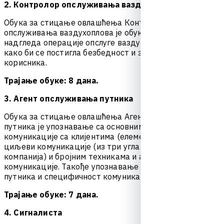
2. Контролор опслуживања ваздухоплова
О
б
у
к
а
з
а
с
т
и
ц
а
њ
е
о
в
л
а
ш
ћ
е
њ
а
К
о
н
т
р
о
л
о
р
о
п
с
л
у
ж
и
в
а
њ
а
в
а
з
д
у
х
о
п
л
о
в
а
ј
е
о
б
у
к
а
з
а
о
с
о
б
љ
е
к
о
ј
е
н
а
д
г
л
е
д
а
о
п
е
р
а
ц
и
ј
е
о
п
с
л
у
г
е
в
а
з
д
у
х
о
п
л
о
в
а
н
а
з
е
м
љ
и
к
а
к
о
б
и
с
е
п
о
с
т
и
г
л
а
б
е
з
б
е
д
н
о
с
т
и
з
а
д
о
в
о
љ
с
т
в
о
к
о
р
и
с
н
и
к
а
.
Трајање обуке: 8 дана.
3. Агент опслуживања путника
О
б
у
к
а
з
а
с
т
и
ц
а
њ
е
о
в
л
а
ш
ћ
е
њ
а
А
г
е
н
т
о
п
с
л
у
ж
и
в
а
њ
а
п
у
т
н
и
к
а
ј
е
у
п
о
з
н
а
в
а
њ
е
с
а
о
с
н
о
в
н
и
м
п
р
о
ц
е
с
и
м
а
к
о
м
у
н
и
к
а
ц
и
ј
е
с
а
к
л
и
ј
е
н
т
и
м
а
(
е
л
е
м
е
н
т
и
,
к
о
р
а
ц
и
и
с
л
.
)
,
ц
и
љ
е
в
и
к
о
м
у
н
и
к
а
ц
и
ј
е
(
и
з
т
р
и
у
г
л
а
:
к
л
и
ј
е
н
т
,
з
а
п
о
с
л
е
н
и
,
к
о
м
п
а
н
и
ј
а
)
и
б
р
о
ј
н
и
м
т
е
х
н
и
к
а
м
а
и
а
л
а
т
и
м
а
а
с
е
р
т
и
в
н
е
к
о
м
у
н
и
к
а
ц
и
ј
е
.
Т
а
к
о
ђ
е
у
п
о
з
н
а
в
а
њ
е
с
а
к
а
т
е
г
о
р
и
ј
а
м
а
п
у
т
н
и
к
а
и
с
п
е
ц
и
ф
и
ч
н
о
с
т
к
о
м
у
н
и
к
а
ц
и
ј
е
с
а
њ
и
м
а
.
Трајање обуке: 7 дана.
4. Сигналиста