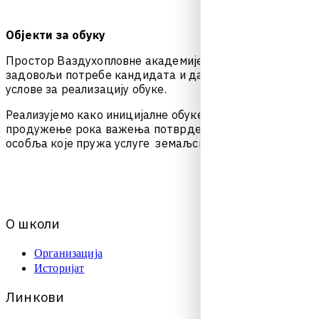
Објекти за обуку
П
р
о
с
т
о
р
В
а
з
д
у
х
о
п
л
о
в
н
е
а
к
а
д
е
м
и
ј
е
ј
е
п
р
о
ј
е
к
т
о
в
а
н
д
а
з
а
д
о
в
о
љ
и
п
о
т
р
е
б
е
к
а
н
д
и
д
а
т
а
и
д
а
с
т
в
о
р
и
н
а
ј
б
о
љ
е
у
с
л
о
в
е
з
а
р
е
а
л
и
з
а
ц
и
ј
у
о
б
у
к
е
.
Р
е
а
л
и
з
у
ј
е
м
о
к
а
к
о
и
н
и
ц
и
ј
а
л
н
е
о
б
у
к
е
т
а
к
о
и
о
б
у
к
е
з
а
п
р
о
д
у
ж
е
њ
е
р
о
к
а
в
а
ж
е
њ
а
п
о
т
в
р
д
е
о
о
б
у
ч
е
н
о
с
т
и
о
с
о
б
љ
а
к
о
ј
е
п
р
у
ж
а
у
с
л
у
г
е
з
е
м
а
љ
с
к
о
г
о
п
с
л
у
ж
и
в
а
њ
а
.
О
ш
к
о
л
и
Организација
Историјат
Л
и
н
к
о
в
и