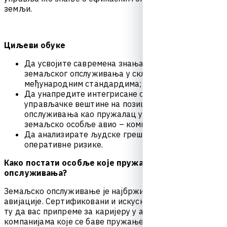
з
е
м
љ
и
.
Циљеви обуке
Д
а
у
с
в
о
ј
и
т
е
с
а
в
р
е
м
е
н
а
з
н
а
њ
а
о
о
п
е
р
а
ц
и
ј
а
м
а
з
е
м
а
љ
с
к
о
г
о
п
с
л
у
ж
и
в
а
њ
а
у
с
к
л
а
д
у
с
а
м
е
ђ
у
н
а
р
о
д
н
и
м
с
т
а
н
д
а
р
д
и
м
а
;
Д
а
у
н
а
п
р
е
д
и
т
е
и
н
т
е
г
р
и
с
а
н
е
о
п
е
р
а
т
и
в
н
е
и
у
п
р
а
в
љ
а
ч
к
е
в
е
ш
т
и
н
е
н
а
п
о
з
и
ц
и
ј
а
м
а
з
е
м
а
љ
с
к
о
г
о
п
с
л
у
ж
и
в
а
њ
а
к
а
о
п
р
у
ж
а
л
а
ц
у
с
л
у
г
а
и
л
и
к
а
о
з
е
м
а
љ
с
к
о
о
с
о
б
љ
е
а
в
и
о
–
к
о
м
п
а
н
и
ј
е
;
Д
а
а
н
а
л
и
з
и
р
а
т
е
љ
у
д
с
к
е
г
р
е
ш
к
е
и
р
а
з
у
м
е
т
е
о
п
е
р
а
т
и
в
н
е
р
и
з
и
к
е
.
Како постати особље које пружа услуге земаљског
опслуживања?
З
е
м
а
љ
с
к
о
о
п
с
л
у
ж
и
в
а
њ
е
ј
е
н
а
ј
б
р
ж
и
п
у
т
д
о
с
в
е
т
а
а
в
и
ј
а
ц
и
ј
е
.
С
е
р
т
и
ф
и
к
о
в
а
н
и
и
и
с
к
у
с
н
и
и
н
с
т
р
у
к
т
о
р
и
с
у
т
у
д
а
в
а
с
п
р
и
п
р
е
м
е
з
а
к
а
р
и
ј
е
р
у
у
а
в
и
о
-
к
о
м
п
а
н
и
ј
и
и
к
о
м
п
а
н
и
ј
а
м
а
к
о
ј
е
с
е
б
а
в
е
п
р
у
ж
а
њ
е
м
у
с
л
у
г
а
з
е
м
а
љ
с
к
о
г