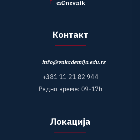
esDnevnik
К
о
н
т
а
к
т
info@vakademija.edu.rs
+
3
8
1
1
1
2
1
8
2
9
4
4
Р
а
д
н
о
в
р
е
м
е
:
0
9
-
1
7
h
Л
о
к
а
ц
и
ј
а