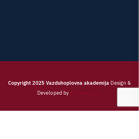
C
o
p
y
r
i
g
h
t
2
0
2
5
V
a
z
d
u
h
o
p
l
o
v
n
a
a
k
a
d
e
m
i
j
a
Design &
Themeignite
Developed by