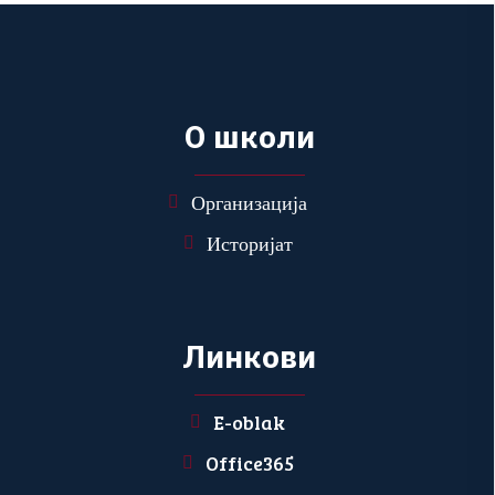
О
ш
к
о
л
и
Организација
Историјат
Л
и
н
к
о
в
и
E-oblak
Office365