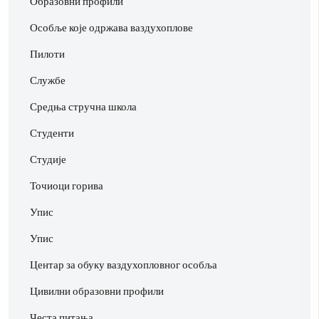
Образовни профили
Особље које одржава ваздухоплове
Пилоти
Службе
Средња стручна школа
Студенти
Студије
Точиоци горива
Упис
Упис
Центар за обуку ваздухопловног особља
Цивилни образовни профили
Честа питања