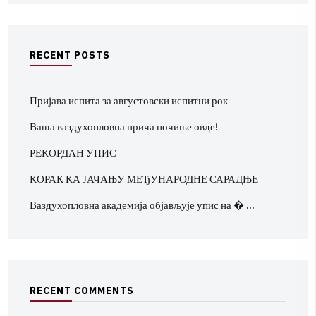
R
E
C
E
N
T
P
O
S
T
S
Пријава испита за августовски испитни рок
Ваша ваздухопловна прича почиње овде!
РЕКОРДАН УПИС
КОРАК КА ЈАЧАЊУ МЕЂУНАРОДНЕ САРАДЊЕ
Ваздухопловна академија објављује упис на � …
R
E
C
E
N
T
C
O
M
M
E
N
T
S