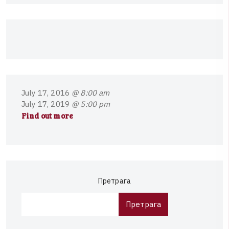
J
u
l
y
1
7
,
2
0
1
6
@ 8:00 am
J
u
l
y
1
7
,
2
0
1
9
@ 5:00 pm
Find out more
Претрага
Претрага