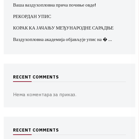
Ваша ваздухопловна прича почиње овде!
РЕКОРДАН УПИС
КОРАК КА ЈАЧАЊУ МЕЂУНАРОДНЕ САРАДЊЕ
Ваздухопловна академија објављује упис на � …
R
E
C
E
N
T
C
O
M
M
E
N
T
S
Нема коментара за приказ.
R
E
C
E
N
T
C
O
M
M
E
N
T
S