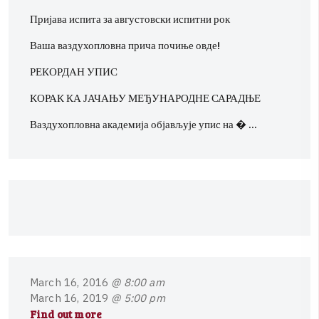
Пријава испита за августовски испитни рок
Ваша ваздухопловна прича почиње овде!
РЕКОРДАН УПИС
КОРАК КА ЈАЧАЊУ МЕЂУНАРОДНЕ САРАДЊЕ
Ваздухопловна академија објављује упис на � …
M
a
r
c
h
1
6
,
2
0
1
6
@ 8:00 am
M
a
r
c
h
1
6
,
2
0
1
9
@ 5:00 pm
Find out more