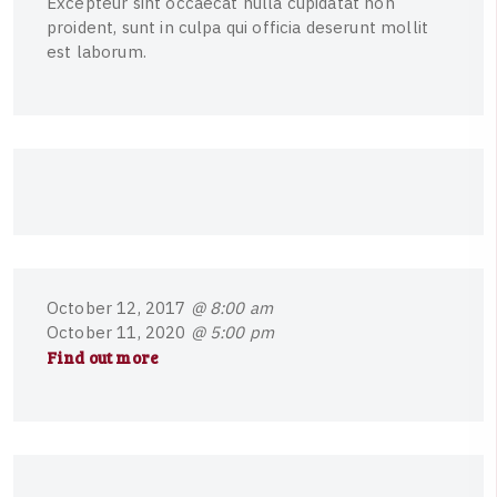
E
x
c
e
p
t
e
u
r
s
i
n
t
o
c
c
a
e
c
a
t
n
u
l
l
a
c
u
p
i
d
a
t
a
t
n
o
n
p
r
o
i
d
e
n
t
,
s
u
n
t
i
n
c
u
l
p
a
q
u
i
o
f
f
i
c
i
a
d
e
s
e
r
u
n
t
m
o
l
l
i
t
e
s
t
l
a
b
o
r
u
m
.
O
c
t
o
b
e
r
1
2
,
2
0
1
7
@ 8:00 am
O
c
t
o
b
e
r
1
1
,
2
0
2
0
@ 5:00 pm
Find out more