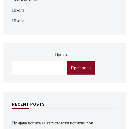
Школа
Школа
Претрага
Претрага
R
E
C
E
N
T
P
O
S
T
S
Пријава испита за августовски испитни рок