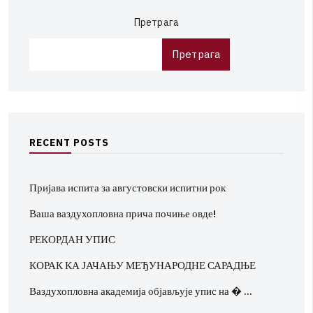
Претрага
Претрага
R
E
C
E
N
T
P
O
S
T
S
Пријава испита за августовски испитни рок
Ваша ваздухопловна прича почиње овде!
РЕКОРДАН УПИС
КОРАК КА ЈАЧАЊУ МЕЂУНАРОДНЕ САРАДЊЕ
Ваздухопловна академија објављује упис на � …