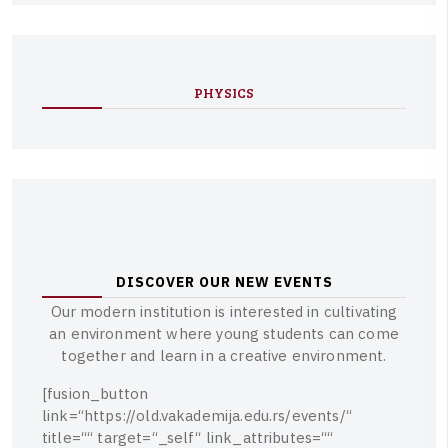
PHYSICS
D
I
S
C
O
V
E
R
O
U
R
N
E
W
E
V
E
N
T
S
O
u
r
m
o
d
e
r
n
i
n
s
t
i
t
u
t
i
o
n
i
s
i
n
t
e
r
e
s
t
e
d
i
n
c
u
l
t
i
v
a
t
i
n
g
a
n
e
n
v
i
r
o
n
m
e
n
t
w
h
e
r
e
y
o
u
n
g
s
t
u
d
e
n
t
s
c
a
n
c
o
m
e
t
o
g
e
t
h
e
r
a
n
d
l
e
a
r
n
i
n
a
c
r
e
a
t
i
v
e
e
n
v
i
r
o
n
m
e
n
t
.
[
f
u
s
i
o
n
_
b
u
t
t
o
n
l
i
n
k
=
“
h
t
t
p
s
:
/
/
o
l
d
.
v
a
k
a
d
e
m
i
j
a
.
e
d
u
.
r
s
/
e
v
e
n
t
s
/
“
t
i
t
l
e
=
“
“
t
a
r
g
e
t
=
“
_
s
e
l
f
“
l
i
n
k
_
a
t
t
r
i
b
u
t
e
s
=
“
“