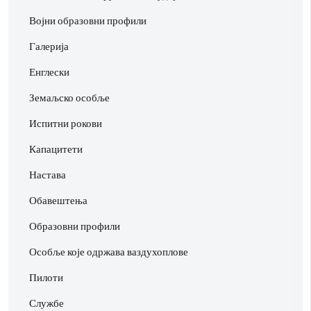
Војни образовни профили
Галерија
Енглески
Земаљско особље
Испитни рокови
Капацитети
Настава
Обавештења
Образовни профили
Особље које одржава ваздухоплове
Пилоти
Службе