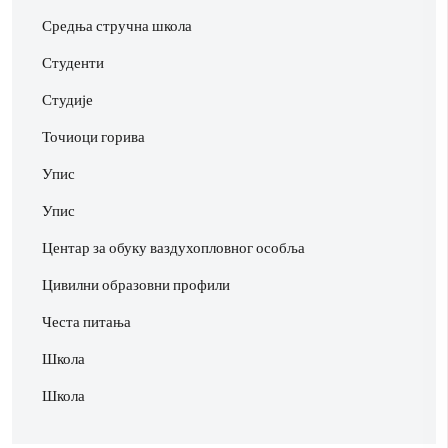
Средња стручна школа
Студенти
Студије
Точиоци горива
Упис
Упис
Центар за обуку ваздухопловног особља
Цивилни образовни профили
Честа питања
Школа
Школа