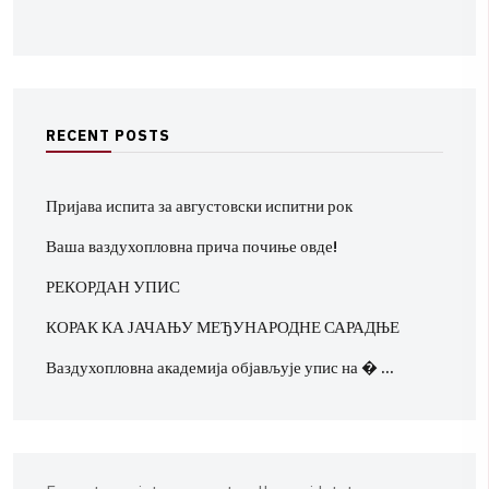
R
E
C
E
N
T
P
O
S
T
S
Пријава испита за августовски испитни рок
Ваша ваздухопловна прича почиње овде!
РЕКОРДАН УПИС
КОРАК КА ЈАЧАЊУ МЕЂУНАРОДНЕ САРАДЊЕ
Ваздухопловна академија објављује упис на � …