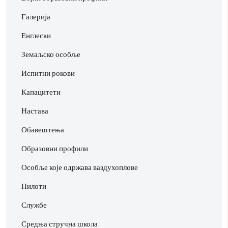
Галерија
Енглески
Земаљско особље
Испитни рокови
Капацитети
Настава
Обавештења
Образовни профили
Особље које одржава ваздухоплове
Пилоти
Службе
Средња стручна школа