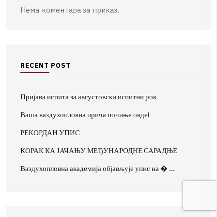
Нема коментара за приказ.
R
E
C
E
N
T
P
O
S
T
Пријава испита за августовски испитни рок
Ваша ваздухопловна прича почиње овде!
РЕКОРДАН УПИС
КОРАК КА ЈАЧАЊУ МЕЂУНАРОДНЕ САРАДЊЕ
Ваздухопловна академија објављује упис на � …