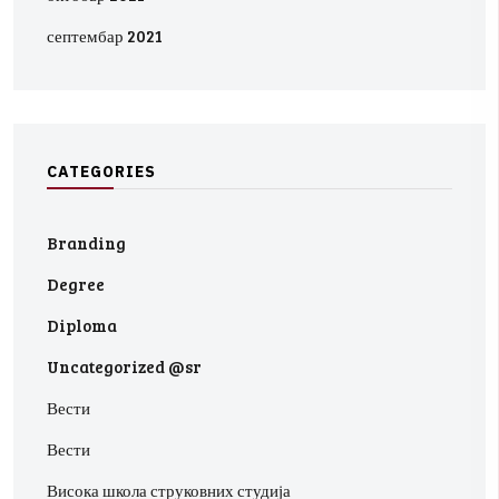
септембар 2021
C
A
T
E
G
O
R
I
E
S
Branding
Degree
Diploma
Uncategorized @sr
Вести
Вести
Висока школа струковних студија