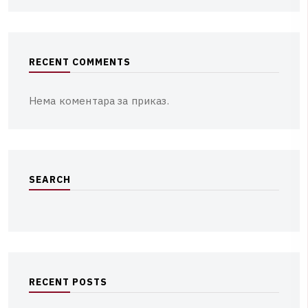
R
E
C
E
N
T
C
O
M
M
E
N
T
S
Нема коментара за приказ.
S
E
A
R
C
H
R
E
C
E
N
T
P
O
S
T
S