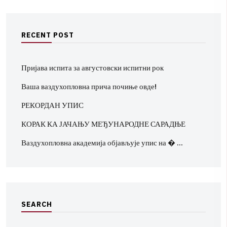
R
E
C
E
N
T
P
O
S
T
Пријава испита за августовски испитни рок
Ваша ваздухопловна прича почиње овде!
РЕКОРДАН УПИС
КОРАК КА ЈАЧАЊУ МЕЂУНАРОДНЕ САРАДЊЕ
Ваздухопловна академија објављује упис на � …
S
E
A
R
C
H