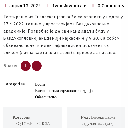
Ivan Jovanovic
април 13, 2022
0 Comments
Т
е
с
т
и
р
а
њ
е
и
з
Е
н
г
л
е
с
к
о
г
ј
е
з
и
к
а
ћ
е
с
е
о
б
а
в
и
т
и
у
н
е
д
е
љ
у
1
7
.
4
.
2
0
2
2
.
г
о
д
и
н
е
у
п
р
о
с
т
о
р
и
ј
а
м
а
В
а
з
д
у
х
о
п
л
о
в
н
е
а
к
а
д
е
м
и
ј
е
.
П
о
т
р
е
б
н
о
ј
е
д
а
с
в
и
к
а
н
д
и
д
а
т
и
б
у
д
у
у
В
а
з
д
у
х
о
п
л
о
в
н
о
ј
а
к
а
д
е
м
и
ј
и
н
а
ј
к
а
с
н
и
ј
е
у
9
:
3
0
.
С
а
с
о
б
о
м
о
б
а
в
е
з
н
о
п
о
н
е
т
и
и
д
е
н
т
и
ф
и
к
а
ц
и
о
н
и
д
о
к
у
м
е
н
т
с
а
с
л
и
к
о
м
(
л
и
ч
н
а
к
а
р
т
а
и
л
и
п
а
с
о
ш
)
и
п
р
и
б
о
р
з
а
п
и
с
а
њ
е
.
S
h
a
r
e
:
Categories:
Вести
Висока школа струковних студија
Обавештења
Previous
Next
Висока школа
ПРОДУЖЕН РОК ЗА
струковних студија