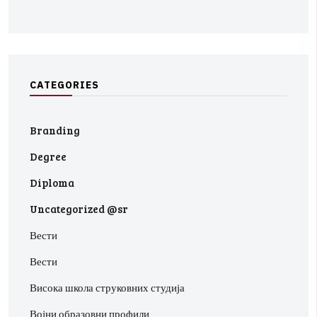
C
A
T
E
G
O
R
I
E
S
Branding
Degree
Diploma
Uncategorized @sr
Вести
Вести
Висока школа струковних студија
Војни образовни профили