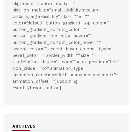
a
l
i
g
n
m
e
n
t
=
“
c
e
n
t
e
r
“
m
o
d
a
l
=
“
“
h
i
d
e
_
o
n
_
m
o
b
i
l
e
=
“
s
m
a
l
l
-
v
i
s
i
b
i
l
i
t
y
,
m
e
d
i
u
m
-
v
i
s
i
b
i
l
i
t
y
,
l
a
r
g
e
-
v
i
s
i
b
i
l
i
t
y
“
c
l
a
s
s
=
“
“
i
d
=
“
“
c
o
l
o
r
=
“
d
e
f
a
u
l
t
“
b
u
t
t
o
n
_
g
r
a
d
i
e
n
t
_
t
o
p
_
c
o
l
o
r
=
“
“
b
u
t
t
o
n
_
g
r
a
d
i
e
n
t
_
b
o
t
t
o
m
_
c
o
l
o
r
=
“
“
b
u
t
t
o
n
_
g
r
a
d
i
e
n
t
_
t
o
p
_
c
o
l
o
r
_
h
o
v
e
r
=
“
“
b
u
t
t
o
n
_
g
r
a
d
i
e
n
t
_
b
o
t
t
o
m
_
c
o
l
o
r
_
h
o
v
e
r
=
“
“
a
c
c
e
n
t
_
c
o
l
o
r
=
“
“
a
c
c
e
n
t
_
h
o
v
e
r
_
c
o
l
o
r
=
“
“
t
y
p
e
=
“
“
b
e
v
e
l
_
c
o
l
o
r
=
“
“
b
o
r
d
e
r
_
w
i
d
t
h
=
“
“
s
i
z
e
=
“
“
s
t
r
e
t
c
h
=
“
n
o
“
s
h
a
p
e
=
“
“
i
c
o
n
=
“
“
i
c
o
n
_
p
o
s
i
t
i
o
n
=
“
l
e
f
t
“
i
c
o
n
_
d
i
v
i
d
e
r
=
“
n
o
“
a
n
i
m
a
t
i
o
n
_
t
y
p
e
=
“
“
a
n
i
m
a
t
i
o
n
_
d
i
r
e
c
t
i
o
n
=
“
l
e
f
t
“
a
n
i
m
a
t
i
o
n
_
s
p
e
e
d
=
“
0
.
3
″
a
n
i
m
a
t
i
o
n
_
o
f
f
s
e
t
=
“
“
]
U
p
c
o
m
i
n
g
E
v
e
n
t
s
[
/
f
u
s
i
o
n
_
b
u
t
t
o
n
]
A
R
C
H
I
V
E
S