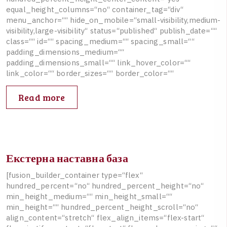
e
q
u
a
l
_
h
e
i
g
h
t
_
c
o
l
u
m
n
s
=
“
n
o
“
c
o
n
t
a
i
n
e
r
_
t
a
g
=
“
d
i
v
“
m
e
n
u
_
a
n
c
h
o
r
=
“
“
h
i
d
e
_
o
n
_
m
o
b
i
l
e
=
“
s
m
a
l
l
-
v
i
s
i
b
i
l
i
t
y
,
m
e
d
i
u
m
-
v
i
s
i
b
i
l
i
t
y
,
l
a
r
g
e
-
v
i
s
i
b
i
l
i
t
y
“
s
t
a
t
u
s
=
“
p
u
b
l
i
s
h
e
d
“
p
u
b
l
i
s
h
_
d
a
t
e
=
“
“
c
l
a
s
s
=
“
“
i
d
=
“
“
s
p
a
c
i
n
g
_
m
e
d
i
u
m
=
“
“
s
p
a
c
i
n
g
_
s
m
a
l
l
=
“
“
p
a
d
d
i
n
g
_
d
i
m
e
n
s
i
o
n
s
_
m
e
d
i
u
m
=
“
“
p
a
d
d
i
n
g
_
d
i
m
e
n
s
i
o
n
s
_
s
m
a
l
l
=
“
“
l
i
n
k
_
h
o
v
e
r
_
c
o
l
o
r
=
“
“
l
i
n
k
_
c
o
l
o
r
=
“
“
b
o
r
d
e
r
_
s
i
z
e
s
=
“
“
b
o
r
d
e
r
_
c
o
l
o
r
=
“
“
Read more
Екстерна наставна база
[
f
u
s
i
o
n
_
b
u
i
l
d
e
r
_
c
o
n
t
a
i
n
e
r
t
y
p
e
=
“
f
l
e
x
“
h
u
n
d
r
e
d
_
p
e
r
c
e
n
t
=
“
n
o
“
h
u
n
d
r
e
d
_
p
e
r
c
e
n
t
_
h
e
i
g
h
t
=
“
n
o
“
m
i
n
_
h
e
i
g
h
t
_
m
e
d
i
u
m
=
“
“
m
i
n
_
h
e
i
g
h
t
_
s
m
a
l
l
=
“
“
m
i
n
_
h
e
i
g
h
t
=
“
“
h
u
n
d
r
e
d
_
p
e
r
c
e
n
t
_
h
e
i
g
h
t
_
s
c
r
o
l
l
=
“
n
o
“
a
l
i
g
n
_
c
o
n
t
e
n
t
=
“
s
t
r
e
t
c
h
“
f
l
e
x
_
a
l
i
g
n
_
i
t
e
m
s
=
“
f
l
e
x
-
s
t
a
r
t
“