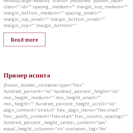
v
i
s
i
b
i
l
i
t
y
,
l
a
r
g
e
-
v
i
s
i
b
i
l
i
t
y
“
s
t
a
t
u
s
=
“
p
u
b
l
i
s
h
e
d
“
p
u
b
l
i
s
h
_
d
a
t
e
=
“
“
c
l
a
s
s
=
“
“
i
d
=
“
“
s
p
a
c
i
n
g
_
m
e
d
i
u
m
=
“
“
m
a
r
g
i
n
_
t
o
p
_
m
e
d
i
u
m
=
“
“
m
a
r
g
i
n
_
b
o
t
t
o
m
_
m
e
d
i
u
m
=
“
“
s
p
a
c
i
n
g
_
s
m
a
l
l
=
“
“
m
a
r
g
i
n
_
t
o
p
_
s
m
a
l
l
=
“
“
m
a
r
g
i
n
_
b
o
t
t
o
m
_
s
m
a
l
l
=
“
“
m
a
r
g
i
n
_
t
o
p
=
“
“
m
a
r
g
i
n
_
b
o
t
t
o
m
=
“
“
Read more
Пример испита
[
f
u
s
i
o
n
_
b
u
i
l
d
e
r
_
c
o
n
t
a
i
n
e
r
t
y
p
e
=
“
f
l
e
x
“
h
u
n
d
r
e
d
_
p
e
r
c
e
n
t
=
“
n
o
“
h
u
n
d
r
e
d
_
p
e
r
c
e
n
t
_
h
e
i
g
h
t
=
“
n
o
“
m
i
n
_
h
e
i
g
h
t
_
m
e
d
i
u
m
=
“
“
m
i
n
_
h
e
i
g
h
t
_
s
m
a
l
l
=
“
“
m
i
n
_
h
e
i
g
h
t
=
“
“
h
u
n
d
r
e
d
_
p
e
r
c
e
n
t
_
h
e
i
g
h
t
_
s
c
r
o
l
l
=
“
n
o
“
a
l
i
g
n
_
c
o
n
t
e
n
t
=
“
s
t
r
e
t
c
h
“
f
l
e
x
_
a
l
i
g
n
_
i
t
e
m
s
=
“
f
l
e
x
-
s
t
a
r
t
“
f
l
e
x
_
j
u
s
t
i
f
y
_
c
o
n
t
e
n
t
=
“
f
l
e
x
-
s
t
a
r
t
“
f
l
e
x
_
c
o
l
u
m
n
_
s
p
a
c
i
n
g
=
“
“
h
u
n
d
r
e
d
_
p
e
r
c
e
n
t
_
h
e
i
g
h
t
_
c
e
n
t
e
r
_
c
o
n
t
e
n
t
=
“
y
e
s
“
e
q
u
a
l
_
h
e
i
g
h
t
_
c
o
l
u
m
n
s
=
“
n
o
“
c
o
n
t
a
i
n
e
r
_
t
a
g
=
“
d
i
v
“