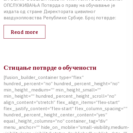
О
П
С
Л
У
Ж
И
В
А
Њ
А
П
о
т
в
р
д
а
о
п
р
а
в
у
н
а
о
б
у
ч
а
в
а
њ
е
ј
е
и
з
д
а
т
а
о
д
с
т
р
а
н
е
Д
и
р
е
к
т
о
р
а
т
а
ц
и
в
и
л
н
о
г
в
а
з
д
у
х
о
п
л
о
в
с
т
в
а
Р
е
п
у
б
л
и
к
е
С
р
б
и
ј
е
.
Б
р
о
ј
п
о
т
в
р
д
е
:
Read more
Стицање потврде о обучености
[
f
u
s
i
o
n
_
b
u
i
l
d
e
r
_
c
o
n
t
a
i
n
e
r
t
y
p
e
=
“
f
l
e
x
“
h
u
n
d
r
e
d
_
p
e
r
c
e
n
t
=
“
n
o
“
h
u
n
d
r
e
d
_
p
e
r
c
e
n
t
_
h
e
i
g
h
t
=
“
n
o
“
m
i
n
_
h
e
i
g
h
t
_
m
e
d
i
u
m
=
“
“
m
i
n
_
h
e
i
g
h
t
_
s
m
a
l
l
=
“
“
m
i
n
_
h
e
i
g
h
t
=
“
“
h
u
n
d
r
e
d
_
p
e
r
c
e
n
t
_
h
e
i
g
h
t
_
s
c
r
o
l
l
=
“
n
o
“
a
l
i
g
n
_
c
o
n
t
e
n
t
=
“
s
t
r
e
t
c
h
“
f
l
e
x
_
a
l
i
g
n
_
i
t
e
m
s
=
“
f
l
e
x
-
s
t
a
r
t
“
f
l
e
x
_
j
u
s
t
i
f
y
_
c
o
n
t
e
n
t
=
“
f
l
e
x
-
s
t
a
r
t
“
f
l
e
x
_
c
o
l
u
m
n
_
s
p
a
c
i
n
g
=
“
“
h
u
n
d
r
e
d
_
p
e
r
c
e
n
t
_
h
e
i
g
h
t
_
c
e
n
t
e
r
_
c
o
n
t
e
n
t
=
“
y
e
s
“
e
q
u
a
l
_
h
e
i
g
h
t
_
c
o
l
u
m
n
s
=
“
n
o
“
c
o
n
t
a
i
n
e
r
_
t
a
g
=
“
d
i
v
“
m
e
n
u
_
a
n
c
h
o
r
=
“
“
h
i
d
e
_
o
n
_
m
o
b
i
l
e
=
“
s
m
a
l
l
-
v
i
s
i
b
i
l
i
t
y
,
m
e
d
i
u
m
-