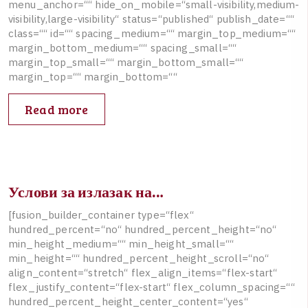
m
e
n
u
_
a
n
c
h
o
r
=
“
“
h
i
d
e
_
o
n
_
m
o
b
i
l
e
=
“
s
m
a
l
l
-
v
i
s
i
b
i
l
i
t
y
,
m
e
d
i
u
m
-
v
i
s
i
b
i
l
i
t
y
,
l
a
r
g
e
-
v
i
s
i
b
i
l
i
t
y
“
s
t
a
t
u
s
=
“
p
u
b
l
i
s
h
e
d
“
p
u
b
l
i
s
h
_
d
a
t
e
=
“
“
c
l
a
s
s
=
“
“
i
d
=
“
“
s
p
a
c
i
n
g
_
m
e
d
i
u
m
=
“
“
m
a
r
g
i
n
_
t
o
p
_
m
e
d
i
u
m
=
“
“
m
a
r
g
i
n
_
b
o
t
t
o
m
_
m
e
d
i
u
m
=
“
“
s
p
a
c
i
n
g
_
s
m
a
l
l
=
“
“
m
a
r
g
i
n
_
t
o
p
_
s
m
a
l
l
=
“
“
m
a
r
g
i
n
_
b
o
t
t
o
m
_
s
m
a
l
l
=
“
“
m
a
r
g
i
n
_
t
o
p
=
“
“
m
a
r
g
i
n
_
b
o
t
t
o
m
=
“
“
Read more
Услови за излазак на…
[
f
u
s
i
o
n
_
b
u
i
l
d
e
r
_
c
o
n
t
a
i
n
e
r
t
y
p
e
=
“
f
l
e
x
“
h
u
n
d
r
e
d
_
p
e
r
c
e
n
t
=
“
n
o
“
h
u
n
d
r
e
d
_
p
e
r
c
e
n
t
_
h
e
i
g
h
t
=
“
n
o
“
m
i
n
_
h
e
i
g
h
t
_
m
e
d
i
u
m
=
“
“
m
i
n
_
h
e
i
g
h
t
_
s
m
a
l
l
=
“
“
m
i
n
_
h
e
i
g
h
t
=
“
“
h
u
n
d
r
e
d
_
p
e
r
c
e
n
t
_
h
e
i
g
h
t
_
s
c
r
o
l
l
=
“
n
o
“
a
l
i
g
n
_
c
o
n
t
e
n
t
=
“
s
t
r
e
t
c
h
“
f
l
e
x
_
a
l
i
g
n
_
i
t
e
m
s
=
“
f
l
e
x
-
s
t
a
r
t
“
f
l
e
x
_
j
u
s
t
i
f
y
_
c
o
n
t
e
n
t
=
“
f
l
e
x
-
s
t
a
r
t
“
f
l
e
x
_
c
o
l
u
m
n
_
s
p
a
c
i
n
g
=
“
“
h
u
n
d
r
e
d
_
p
e
r
c
e
n
t
_
h
e
i
g
h
t
_
c
e
n
t
e
r
_
c
o
n
t
e
n
t
=
“
y
e
s
“