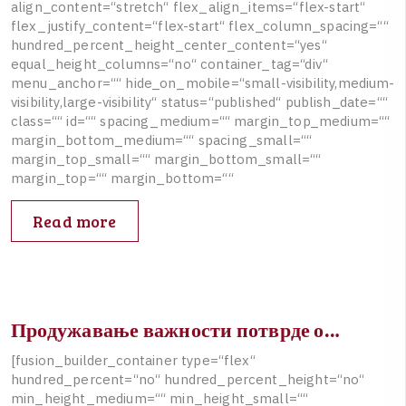
a
l
i
g
n
_
c
o
n
t
e
n
t
=
“
s
t
r
e
t
c
h
“
f
l
e
x
_
a
l
i
g
n
_
i
t
e
m
s
=
“
f
l
e
x
-
s
t
a
r
t
“
f
l
e
x
_
j
u
s
t
i
f
y
_
c
o
n
t
e
n
t
=
“
f
l
e
x
-
s
t
a
r
t
“
f
l
e
x
_
c
o
l
u
m
n
_
s
p
a
c
i
n
g
=
“
“
h
u
n
d
r
e
d
_
p
e
r
c
e
n
t
_
h
e
i
g
h
t
_
c
e
n
t
e
r
_
c
o
n
t
e
n
t
=
“
y
e
s
“
e
q
u
a
l
_
h
e
i
g
h
t
_
c
o
l
u
m
n
s
=
“
n
o
“
c
o
n
t
a
i
n
e
r
_
t
a
g
=
“
d
i
v
“
m
e
n
u
_
a
n
c
h
o
r
=
“
“
h
i
d
e
_
o
n
_
m
o
b
i
l
e
=
“
s
m
a
l
l
-
v
i
s
i
b
i
l
i
t
y
,
m
e
d
i
u
m
-
v
i
s
i
b
i
l
i
t
y
,
l
a
r
g
e
-
v
i
s
i
b
i
l
i
t
y
“
s
t
a
t
u
s
=
“
p
u
b
l
i
s
h
e
d
“
p
u
b
l
i
s
h
_
d
a
t
e
=
“
“
c
l
a
s
s
=
“
“
i
d
=
“
“
s
p
a
c
i
n
g
_
m
e
d
i
u
m
=
“
“
m
a
r
g
i
n
_
t
o
p
_
m
e
d
i
u
m
=
“
“
m
a
r
g
i
n
_
b
o
t
t
o
m
_
m
e
d
i
u
m
=
“
“
s
p
a
c
i
n
g
_
s
m
a
l
l
=
“
“
m
a
r
g
i
n
_
t
o
p
_
s
m
a
l
l
=
“
“
m
a
r
g
i
n
_
b
o
t
t
o
m
_
s
m
a
l
l
=
“
“
m
a
r
g
i
n
_
t
o
p
=
“
“
m
a
r
g
i
n
_
b
o
t
t
o
m
=
“
“
Read more
Продужавање важности потврде о…
[
f
u
s
i
o
n
_
b
u
i
l
d
e
r
_
c
o
n
t
a
i
n
e
r
t
y
p
e
=
“
f
l
e
x
“
h
u
n
d
r
e
d
_
p
e
r
c
e
n
t
=
“
n
o
“
h
u
n
d
r
e
d
_
p
e
r
c
e
n
t
_
h
e
i
g
h
t
=
“
n
o
“
m
i
n
_
h
e
i
g
h
t
_
m
e
d
i
u
m
=
“
“
m
i
n
_
h
e
i
g
h
t
_
s
m
a
l
l
=
“
“