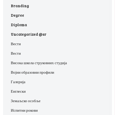
Branding
Degree
Diploma
Uncategorized @sr
Вести
Вести
Висока школа струковних студија
Војни образовни профили
Галерија
Енглески
Земаљско особље
Испитни рокови