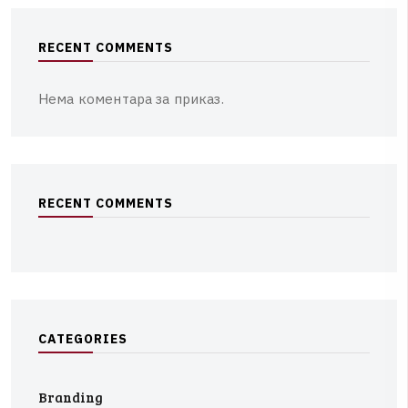
R
E
C
E
N
T
C
O
M
M
E
N
T
S
Нема коментара за приказ.
R
E
C
E
N
T
C
O
M
M
E
N
T
S
C
A
T
E
G
O
R
I
E
S
Branding