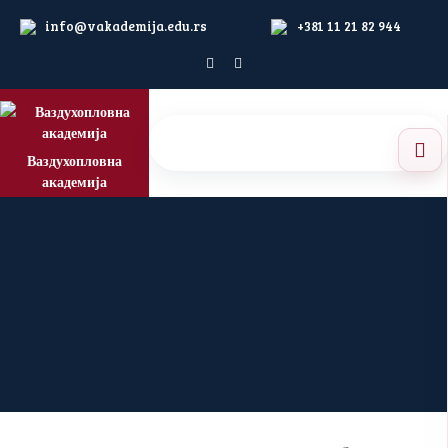
info@vakademija.edu.rs
+381 11 21 82 944
Ваздухопловна
академија