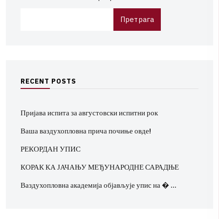
Претрага
R
E
C
E
N
T
P
O
S
T
S
Пријава испита за августовски испитни рок
Ваша ваздухопловна прича почиње овде!
РЕКОРДАН УПИС
КОРАК КА ЈАЧАЊУ МЕЂУНАРОДНЕ САРАДЊЕ
Ваздухопловна академија објављује упис на � …