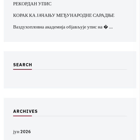
РЕКОРДАН УПИС
КОРАК КА ЈАЧАЊУ МЕЂУНАРОДНЕ САРАДЊЕ
Ваздухопловна академија објављује упис на � …
S
E
A
R
C
H
A
R
C
H
I
V
E
S
јун 2026