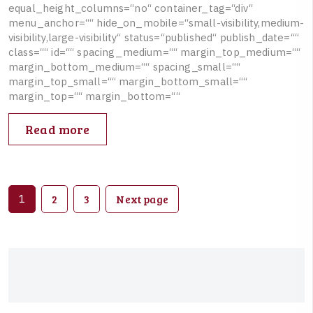
e
q
u
a
l
_
h
e
i
g
h
t
_
c
o
l
u
m
n
s
=
“
n
o
“
c
o
n
t
a
i
n
e
r
_
t
a
g
=
“
d
i
v
“
m
e
n
u
_
a
n
c
h
o
r
=
“
“
h
i
d
e
_
o
n
_
m
o
b
i
l
e
=
“
s
m
a
l
l
-
v
i
s
i
b
i
l
i
t
y
,
m
e
d
i
u
m
-
v
i
s
i
b
i
l
i
t
y
,
l
a
r
g
e
-
v
i
s
i
b
i
l
i
t
y
“
s
t
a
t
u
s
=
“
p
u
b
l
i
s
h
e
d
“
p
u
b
l
i
s
h
_
d
a
t
e
=
“
“
c
l
a
s
s
=
“
“
i
d
=
“
“
s
p
a
c
i
n
g
_
m
e
d
i
u
m
=
“
“
m
a
r
g
i
n
_
t
o
p
_
m
e
d
i
u
m
=
“
“
m
a
r
g
i
n
_
b
o
t
t
o
m
_
m
e
d
i
u
m
=
“
“
s
p
a
c
i
n
g
_
s
m
a
l
l
=
“
“
m
a
r
g
i
n
_
t
o
p
_
s
m
a
l
l
=
“
“
m
a
r
g
i
n
_
b
o
t
t
o
m
_
s
m
a
l
l
=
“
“
m
a
r
g
i
n
_
t
o
p
=
“
“
m
a
r
g
i
n
_
b
o
t
t
o
m
=
“
“
Read more
1
2
3
Next page