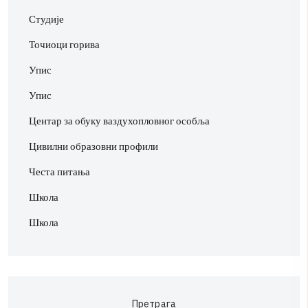
Студије
Точиоци горива
Упис
Упис
Центар за обуку ваздухопловног особља
Цивилни образовни профили
Честа питања
Школа
Школа
Претрага