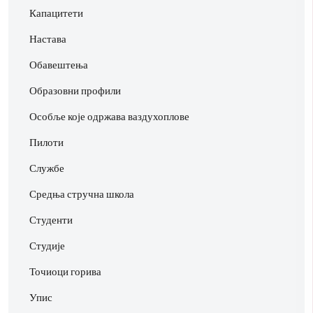
Капацитети
Настава
Обавештења
Образовни профили
Особље које одржава ваздухоплове
Пилоти
Службе
Средња стручна школа
Студенти
Студије
Точиоци горива
Упис