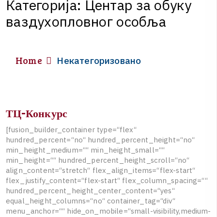
К
а
т
е
г
о
р
и
ј
а
:
Центар за обуку
ваздухопловног особља
Home
Некатегоризовано
ТЦ-Конкурс
[
f
u
s
i
o
n
_
b
u
i
l
d
e
r
_
c
o
n
t
a
i
n
e
r
t
y
p
e
=
“
f
l
e
x
“
h
u
n
d
r
e
d
_
p
e
r
c
e
n
t
=
“
n
o
“
h
u
n
d
r
e
d
_
p
e
r
c
e
n
t
_
h
e
i
g
h
t
=
“
n
o
“
m
i
n
_
h
e
i
g
h
t
_
m
e
d
i
u
m
=
“
“
m
i
n
_
h
e
i
g
h
t
_
s
m
a
l
l
=
“
“
m
i
n
_
h
e
i
g
h
t
=
“
“
h
u
n
d
r
e
d
_
p
e
r
c
e
n
t
_
h
e
i
g
h
t
_
s
c
r
o
l
l
=
“
n
o
“
a
l
i
g
n
_
c
o
n
t
e
n
t
=
“
s
t
r
e
t
c
h
“
f
l
e
x
_
a
l
i
g
n
_
i
t
e
m
s
=
“
f
l
e
x
-
s
t
a
r
t
“
f
l
e
x
_
j
u
s
t
i
f
y
_
c
o
n
t
e
n
t
=
“
f
l
e
x
-
s
t
a
r
t
“
f
l
e
x
_
c
o
l
u
m
n
_
s
p
a
c
i
n
g
=
“
“
h
u
n
d
r
e
d
_
p
e
r
c
e
n
t
_
h
e
i
g
h
t
_
c
e
n
t
e
r
_
c
o
n
t
e
n
t
=
“
y
e
s
“
e
q
u
a
l
_
h
e
i
g
h
t
_
c
o
l
u
m
n
s
=
“
n
o
“
c
o
n
t
a
i
n
e
r
_
t
a
g
=
“
d
i
v
“
m
e
n
u
_
a
n
c
h
o
r
=
“
“
h
i
d
e
_
o
n
_
m
o
b
i
l
e
=
“
s
m
a
l
l
-
v
i
s
i
b
i
l
i
t
y
,
m
e
d
i
u
m
-