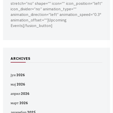
s
t
r
e
t
c
h
=
“
n
o
“
s
h
a
p
e
=
“
“
i
c
o
n
=
“
“
i
c
o
n
_
p
o
s
i
t
i
o
n
=
“
l
e
f
t
“
i
c
o
n
_
d
i
v
i
d
e
r
=
“
n
o
“
a
n
i
m
a
t
i
o
n
_
t
y
p
e
=
“
“
a
n
i
m
a
t
i
o
n
_
d
i
r
e
c
t
i
o
n
=
“
l
e
f
t
“
a
n
i
m
a
t
i
o
n
_
s
p
e
e
d
=
“
0
.
3
″
a
n
i
m
a
t
i
o
n
_
o
f
f
s
e
t
=
“
“
]
U
p
c
o
m
i
n
g
E
v
e
n
t
s
[
/
f
u
s
i
o
n
_
b
u
t
t
o
n
]
A
R
C
H
I
V
E
S
јун 2026
мај 2026
април 2026
март 2026
децембар 2025