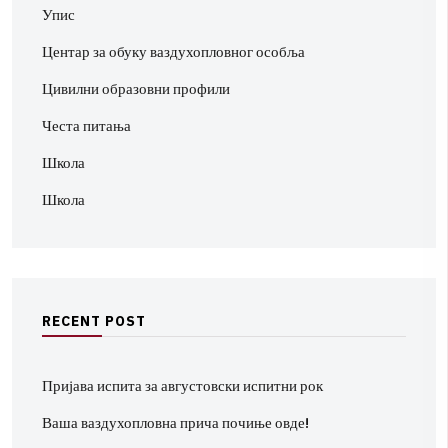
Упис
Центар за обуку ваздухопловног особља
Цивилни образовни профили
Честа питања
Школа
Школа
R
E
C
E
N
T
P
O
S
T
Пријава испита за августовски испитни рок
Ваша ваздухопловна прича почиње овде!