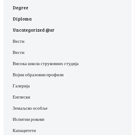
Degree
Diploma
Uncategorized @sr
Вести
Вести
Висока школа струковних студија
Војни образовни профили
Галерија
Енглески
Земаљско особље
Испитни рокови
Капацитети