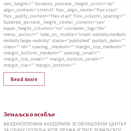
m
i
n
_
h
e
i
g
h
t
=
“
“
h
u
n
d
r
e
d
_
p
e
r
c
e
n
t
_
h
e
i
g
h
t
_
s
c
r
o
l
l
=
“
n
o
“
a
l
i
g
n
_
c
o
n
t
e
n
t
=
“
s
t
r
e
t
c
h
“
f
l
e
x
_
a
l
i
g
n
_
i
t
e
m
s
=
“
f
l
e
x
-
s
t
a
r
t
“
f
l
e
x
_
j
u
s
t
i
f
y
_
c
o
n
t
e
n
t
=
“
f
l
e
x
-
s
t
a
r
t
“
f
l
e
x
_
c
o
l
u
m
n
_
s
p
a
c
i
n
g
=
“
“
h
u
n
d
r
e
d
_
p
e
r
c
e
n
t
_
h
e
i
g
h
t
_
c
e
n
t
e
r
_
c
o
n
t
e
n
t
=
“
y
e
s
“
e
q
u
a
l
_
h
e
i
g
h
t
_
c
o
l
u
m
n
s
=
“
n
o
“
c
o
n
t
a
i
n
e
r
_
t
a
g
=
“
d
i
v
“
m
e
n
u
_
a
n
c
h
o
r
=
“
“
h
i
d
e
_
o
n
_
m
o
b
i
l
e
=
“
s
m
a
l
l
-
v
i
s
i
b
i
l
i
t
y
,
m
e
d
i
u
m
-
v
i
s
i
b
i
l
i
t
y
,
l
a
r
g
e
-
v
i
s
i
b
i
l
i
t
y
“
s
t
a
t
u
s
=
“
p
u
b
l
i
s
h
e
d
“
p
u
b
l
i
s
h
_
d
a
t
e
=
“
“
c
l
a
s
s
=
“
“
i
d
=
“
“
s
p
a
c
i
n
g
_
m
e
d
i
u
m
=
“
“
m
a
r
g
i
n
_
t
o
p
_
m
e
d
i
u
m
=
“
“
m
a
r
g
i
n
_
b
o
t
t
o
m
_
m
e
d
i
u
m
=
“
“
s
p
a
c
i
n
g
_
s
m
a
l
l
=
“
“
m
a
r
g
i
n
_
t
o
p
_
s
m
a
l
l
=
“
“
m
a
r
g
i
n
_
b
o
t
t
o
m
_
s
m
a
l
l
=
“
“
m
a
r
g
i
n
_
t
o
p
=
“
“
m
a
r
g
i
n
_
b
o
t
t
o
m
=
“
“
Read more
Земаљско особље
В
А
З
Д
У
Х
О
П
Л
О
В
Н
А
А
К
А
Д
Е
М
И
Ј
А
Ј
Е
О
В
Л
А
Ш
Ћ
Е
Н
И
Ц
Е
Н
Т
А
Р
З
А
О
Б
У
К
У
О
С
О
Б
Љ
А
К
О
Ј
Е
П
Р
У
Ж
А
У
С
Л
У
Г
Е
З
Е
М
А
Љ
С
К
О
Г