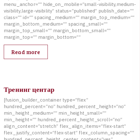
m
e
n
u
_
a
n
c
h
o
r
=
“
“
h
i
d
e
_
o
n
_
m
o
b
i
l
e
=
“
s
m
a
l
l
-
v
i
s
i
b
i
l
i
t
y
,
m
e
d
i
u
m
-
v
i
s
i
b
i
l
i
t
y
,
l
a
r
g
e
-
v
i
s
i
b
i
l
i
t
y
“
s
t
a
t
u
s
=
“
p
u
b
l
i
s
h
e
d
“
p
u
b
l
i
s
h
_
d
a
t
e
=
“
“
c
l
a
s
s
=
“
“
i
d
=
“
“
s
p
a
c
i
n
g
_
m
e
d
i
u
m
=
“
“
m
a
r
g
i
n
_
t
o
p
_
m
e
d
i
u
m
=
“
“
m
a
r
g
i
n
_
b
o
t
t
o
m
_
m
e
d
i
u
m
=
“
“
s
p
a
c
i
n
g
_
s
m
a
l
l
=
“
“
m
a
r
g
i
n
_
t
o
p
_
s
m
a
l
l
=
“
“
m
a
r
g
i
n
_
b
o
t
t
o
m
_
s
m
a
l
l
=
“
“
m
a
r
g
i
n
_
t
o
p
=
“
“
m
a
r
g
i
n
_
b
o
t
t
o
m
=
“
“
Read more
Тренинг центар
[
f
u
s
i
o
n
_
b
u
i
l
d
e
r
_
c
o
n
t
a
i
n
e
r
t
y
p
e
=
“
f
l
e
x
“
h
u
n
d
r
e
d
_
p
e
r
c
e
n
t
=
“
n
o
“
h
u
n
d
r
e
d
_
p
e
r
c
e
n
t
_
h
e
i
g
h
t
=
“
n
o
“
m
i
n
_
h
e
i
g
h
t
_
m
e
d
i
u
m
=
“
“
m
i
n
_
h
e
i
g
h
t
_
s
m
a
l
l
=
“
“
m
i
n
_
h
e
i
g
h
t
=
“
“
h
u
n
d
r
e
d
_
p
e
r
c
e
n
t
_
h
e
i
g
h
t
_
s
c
r
o
l
l
=
“
n
o
“
a
l
i
g
n
_
c
o
n
t
e
n
t
=
“
s
t
r
e
t
c
h
“
f
l
e
x
_
a
l
i
g
n
_
i
t
e
m
s
=
“
f
l
e
x
-
s
t
a
r
t
“
f
l
e
x
_
j
u
s
t
i
f
y
_
c
o
n
t
e
n
t
=
“
f
l
e
x
-
s
t
a
r
t
“
f
l
e
x
_
c
o
l
u
m
n
_
s
p
a
c
i
n
g
=
“
“
h
u
n
d
r
e
d
_
p
e
r
c
e
n
t
_
h
e
i
g
h
t
_
c
e
n
t
e
r
_
c
o
n
t
e
n
t
=
“
y
e
s
“