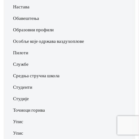
Настава
Обавештења
Образовни профили
Особље које одржава ваздухоплове
Пилоти
Службе
Средња стручна школа
Студенти
Студије
Точиоци горива
Упис
Упис