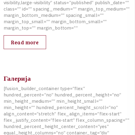
v
i
s
i
b
i
l
i
t
y
,
l
a
r
g
e
-
v
i
s
i
b
i
l
i
t
y
“
s
t
a
t
u
s
=
“
p
u
b
l
i
s
h
e
d
“
p
u
b
l
i
s
h
_
d
a
t
e
=
“
“
c
l
a
s
s
=
“
“
i
d
=
“
“
s
p
a
c
i
n
g
_
m
e
d
i
u
m
=
“
“
m
a
r
g
i
n
_
t
o
p
_
m
e
d
i
u
m
=
“
“
m
a
r
g
i
n
_
b
o
t
t
o
m
_
m
e
d
i
u
m
=
“
“
s
p
a
c
i
n
g
_
s
m
a
l
l
=
“
“
m
a
r
g
i
n
_
t
o
p
_
s
m
a
l
l
=
“
“
m
a
r
g
i
n
_
b
o
t
t
o
m
_
s
m
a
l
l
=
“
“
m
a
r
g
i
n
_
t
o
p
=
“
“
m
a
r
g
i
n
_
b
o
t
t
o
m
=
“
“
Read more
Галерија
[
f
u
s
i
o
n
_
b
u
i
l
d
e
r
_
c
o
n
t
a
i
n
e
r
t
y
p
e
=
“
f
l
e
x
“
h
u
n
d
r
e
d
_
p
e
r
c
e
n
t
=
“
n
o
“
h
u
n
d
r
e
d
_
p
e
r
c
e
n
t
_
h
e
i
g
h
t
=
“
n
o
“
m
i
n
_
h
e
i
g
h
t
_
m
e
d
i
u
m
=
“
“
m
i
n
_
h
e
i
g
h
t
_
s
m
a
l
l
=
“
“
m
i
n
_
h
e
i
g
h
t
=
“
“
h
u
n
d
r
e
d
_
p
e
r
c
e
n
t
_
h
e
i
g
h
t
_
s
c
r
o
l
l
=
“
n
o
“
a
l
i
g
n
_
c
o
n
t
e
n
t
=
“
s
t
r
e
t
c
h
“
f
l
e
x
_
a
l
i
g
n
_
i
t
e
m
s
=
“
f
l
e
x
-
s
t
a
r
t
“
f
l
e
x
_
j
u
s
t
i
f
y
_
c
o
n
t
e
n
t
=
“
f
l
e
x
-
s
t
a
r
t
“
f
l
e
x
_
c
o
l
u
m
n
_
s
p
a
c
i
n
g
=
“
“
h
u
n
d
r
e
d
_
p
e
r
c
e
n
t
_
h
e
i
g
h
t
_
c
e
n
t
e
r
_
c
o
n
t
e
n
t
=
“
y
e
s
“
e
q
u
a
l
_
h
e
i
g
h
t
_
c
o
l
u
m
n
s
=
“
n
o
“
c
o
n
t
a
i
n
e
r
_
t
a
g
=
“
d
i
v
“