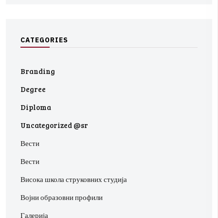
C
A
T
E
G
O
R
I
E
S
Branding
Degree
Diploma
Uncategorized @sr
Вести
Вести
Висока школа струковних студија
Војни образовни профили
Галерија