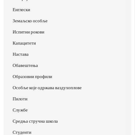
Енглески
Земаљско особље
Испитни рокови
Капацитети
Настава
Обавештења
Образовни профили
Особље које одржава ваздухоплове
Пилоти
Службе
Средња стручна школа
Студенти