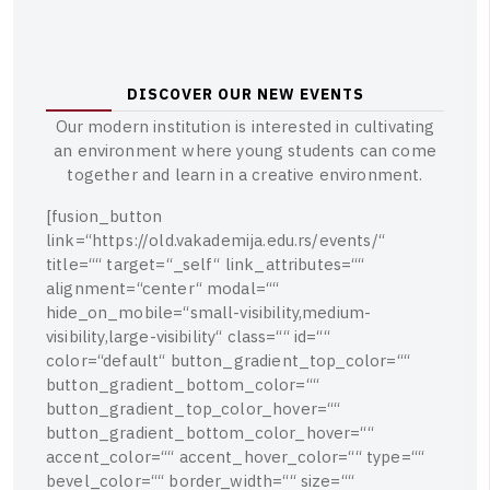
D
I
S
C
O
V
E
R
O
U
R
N
E
W
E
V
E
N
T
S
O
u
r
m
o
d
e
r
n
i
n
s
t
i
t
u
t
i
o
n
i
s
i
n
t
e
r
e
s
t
e
d
i
n
c
u
l
t
i
v
a
t
i
n
g
a
n
e
n
v
i
r
o
n
m
e
n
t
w
h
e
r
e
y
o
u
n
g
s
t
u
d
e
n
t
s
c
a
n
c
o
m
e
t
o
g
e
t
h
e
r
a
n
d
l
e
a
r
n
i
n
a
c
r
e
a
t
i
v
e
e
n
v
i
r
o
n
m
e
n
t
.
[
f
u
s
i
o
n
_
b
u
t
t
o
n
l
i
n
k
=
“
h
t
t
p
s
:
/
/
o
l
d
.
v
a
k
a
d
e
m
i
j
a
.
e
d
u
.
r
s
/
e
v
e
n
t
s
/
“
t
i
t
l
e
=
“
“
t
a
r
g
e
t
=
“
_
s
e
l
f
“
l
i
n
k
_
a
t
t
r
i
b
u
t
e
s
=
“
“
a
l
i
g
n
m
e
n
t
=
“
c
e
n
t
e
r
“
m
o
d
a
l
=
“
“
h
i
d
e
_
o
n
_
m
o
b
i
l
e
=
“
s
m
a
l
l
-
v
i
s
i
b
i
l
i
t
y
,
m
e
d
i
u
m
-
v
i
s
i
b
i
l
i
t
y
,
l
a
r
g
e
-
v
i
s
i
b
i
l
i
t
y
“
c
l
a
s
s
=
“
“
i
d
=
“
“
c
o
l
o
r
=
“
d
e
f
a
u
l
t
“
b
u
t
t
o
n
_
g
r
a
d
i
e
n
t
_
t
o
p
_
c
o
l
o
r
=
“
“
b
u
t
t
o
n
_
g
r
a
d
i
e
n
t
_
b
o
t
t
o
m
_
c
o
l
o
r
=
“
“
b
u
t
t
o
n
_
g
r
a
d
i
e
n
t
_
t
o
p
_
c
o
l
o
r
_
h
o
v
e
r
=
“
“
b
u
t
t
o
n
_
g
r
a
d
i
e
n
t
_
b
o
t
t
o
m
_
c
o
l
o
r
_
h
o
v
e
r
=
“
“
a
c
c
e
n
t
_
c
o
l
o
r
=
“
“
a
c
c
e
n
t
_
h
o
v
e
r
_
c
o
l
o
r
=
“
“
t
y
p
e
=
“
“
b
e
v
e
l
_
c
o
l
o
r
=
“
“
b
o
r
d
e
r
_
w
i
d
t
h
=
“
“
s
i
z
e
=
“
“