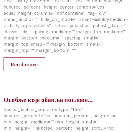
f
l
e
x
_
j
u
s
t
i
f
y
_
c
o
n
t
e
n
t
=
“
f
l
e
x
-
s
t
a
r
t
“
f
l
e
x
_
c
o
l
u
m
n
_
s
p
a
c
i
n
g
=
“
“
h
u
n
d
r
e
d
_
p
e
r
c
e
n
t
_
h
e
i
g
h
t
_
c
e
n
t
e
r
_
c
o
n
t
e
n
t
=
“
y
e
s
“
e
q
u
a
l
_
h
e
i
g
h
t
_
c
o
l
u
m
n
s
=
“
n
o
“
c
o
n
t
a
i
n
e
r
_
t
a
g
=
“
d
i
v
“
m
e
n
u
_
a
n
c
h
o
r
=
“
“
h
i
d
e
_
o
n
_
m
o
b
i
l
e
=
“
s
m
a
l
l
-
v
i
s
i
b
i
l
i
t
y
,
m
e
d
i
u
m
-
v
i
s
i
b
i
l
i
t
y
,
l
a
r
g
e
-
v
i
s
i
b
i
l
i
t
y
“
s
t
a
t
u
s
=
“
p
u
b
l
i
s
h
e
d
“
p
u
b
l
i
s
h
_
d
a
t
e
=
“
“
c
l
a
s
s
=
“
“
i
d
=
“
“
s
p
a
c
i
n
g
_
m
e
d
i
u
m
=
“
“
m
a
r
g
i
n
_
t
o
p
_
m
e
d
i
u
m
=
“
“
m
a
r
g
i
n
_
b
o
t
t
o
m
_
m
e
d
i
u
m
=
“
“
s
p
a
c
i
n
g
_
s
m
a
l
l
=
“
“
m
a
r
g
i
n
_
t
o
p
_
s
m
a
l
l
=
“
“
m
a
r
g
i
n
_
b
o
t
t
o
m
_
s
m
a
l
l
=
“
“
m
a
r
g
i
n
_
t
o
p
=
“
“
m
a
r
g
i
n
_
b
o
t
t
o
m
=
“
“
Read more
Особље које обавља послове…
[
f
u
s
i
o
n
_
b
u
i
l
d
e
r
_
c
o
n
t
a
i
n
e
r
t
y
p
e
=
“
f
l
e
x
“
h
u
n
d
r
e
d
_
p
e
r
c
e
n
t
=
“
n
o
“
h
u
n
d
r
e
d
_
p
e
r
c
e
n
t
_
h
e
i
g
h
t
=
“
n
o
“
m
i
n
_
h
e
i
g
h
t
_
m
e
d
i
u
m
=
“
“
m
i
n
_
h
e
i
g
h
t
_
s
m
a
l
l
=
“
“
m
i
n
_
h
e
i
g
h
t
=
“
“
h
u
n
d
r
e
d
_
p
e
r
c
e
n
t
_
h
e
i
g
h
t
_
s
c
r
o
l
l
=
“
n
o
“