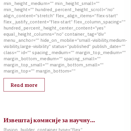
m
i
n
_
h
e
i
g
h
t
_
m
e
d
i
u
m
=
“
“
m
i
n
_
h
e
i
g
h
t
_
s
m
a
l
l
=
“
“
m
i
n
_
h
e
i
g
h
t
=
“
“
h
u
n
d
r
e
d
_
p
e
r
c
e
n
t
_
h
e
i
g
h
t
_
s
c
r
o
l
l
=
“
n
o
“
a
l
i
g
n
_
c
o
n
t
e
n
t
=
“
s
t
r
e
t
c
h
“
f
l
e
x
_
a
l
i
g
n
_
i
t
e
m
s
=
“
f
l
e
x
-
s
t
a
r
t
“
f
l
e
x
_
j
u
s
t
i
f
y
_
c
o
n
t
e
n
t
=
“
f
l
e
x
-
s
t
a
r
t
“
f
l
e
x
_
c
o
l
u
m
n
_
s
p
a
c
i
n
g
=
“
“
h
u
n
d
r
e
d
_
p
e
r
c
e
n
t
_
h
e
i
g
h
t
_
c
e
n
t
e
r
_
c
o
n
t
e
n
t
=
“
y
e
s
“
e
q
u
a
l
_
h
e
i
g
h
t
_
c
o
l
u
m
n
s
=
“
n
o
“
c
o
n
t
a
i
n
e
r
_
t
a
g
=
“
d
i
v
“
m
e
n
u
_
a
n
c
h
o
r
=
“
“
h
i
d
e
_
o
n
_
m
o
b
i
l
e
=
“
s
m
a
l
l
-
v
i
s
i
b
i
l
i
t
y
,
m
e
d
i
u
m
-
v
i
s
i
b
i
l
i
t
y
,
l
a
r
g
e
-
v
i
s
i
b
i
l
i
t
y
“
s
t
a
t
u
s
=
“
p
u
b
l
i
s
h
e
d
“
p
u
b
l
i
s
h
_
d
a
t
e
=
“
“
c
l
a
s
s
=
“
“
i
d
=
“
“
s
p
a
c
i
n
g
_
m
e
d
i
u
m
=
“
“
m
a
r
g
i
n
_
t
o
p
_
m
e
d
i
u
m
=
“
“
m
a
r
g
i
n
_
b
o
t
t
o
m
_
m
e
d
i
u
m
=
“
“
s
p
a
c
i
n
g
_
s
m
a
l
l
=
“
“
m
a
r
g
i
n
_
t
o
p
_
s
m
a
l
l
=
“
“
m
a
r
g
i
n
_
b
o
t
t
o
m
_
s
m
a
l
l
=
“
“
m
a
r
g
i
n
_
t
o
p
=
“
“
m
a
r
g
i
n
_
b
o
t
t
o
m
=
“
“
Read more
Извештај комисије за научну…
[
f
u
s
i
o
n
_
b
u
i
l
d
e
r
_
c
o
n
t
a
i
n
e
r
t
y
p
e
=
“
f
l
e
x
“