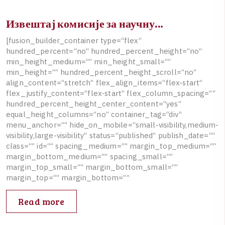
Извештај комисије за научну…
[
f
u
s
i
o
n
_
b
u
i
l
d
e
r
_
c
o
n
t
a
i
n
e
r
t
y
p
e
=
“
f
l
e
x
“
h
u
n
d
r
e
d
_
p
e
r
c
e
n
t
=
“
n
o
“
h
u
n
d
r
e
d
_
p
e
r
c
e
n
t
_
h
e
i
g
h
t
=
“
n
o
“
m
i
n
_
h
e
i
g
h
t
_
m
e
d
i
u
m
=
“
“
m
i
n
_
h
e
i
g
h
t
_
s
m
a
l
l
=
“
“
m
i
n
_
h
e
i
g
h
t
=
“
“
h
u
n
d
r
e
d
_
p
e
r
c
e
n
t
_
h
e
i
g
h
t
_
s
c
r
o
l
l
=
“
n
o
“
a
l
i
g
n
_
c
o
n
t
e
n
t
=
“
s
t
r
e
t
c
h
“
f
l
e
x
_
a
l
i
g
n
_
i
t
e
m
s
=
“
f
l
e
x
-
s
t
a
r
t
“
f
l
e
x
_
j
u
s
t
i
f
y
_
c
o
n
t
e
n
t
=
“
f
l
e
x
-
s
t
a
r
t
“
f
l
e
x
_
c
o
l
u
m
n
_
s
p
a
c
i
n
g
=
“
“
h
u
n
d
r
e
d
_
p
e
r
c
e
n
t
_
h
e
i
g
h
t
_
c
e
n
t
e
r
_
c
o
n
t
e
n
t
=
“
y
e
s
“
e
q
u
a
l
_
h
e
i
g
h
t
_
c
o
l
u
m
n
s
=
“
n
o
“
c
o
n
t
a
i
n
e
r
_
t
a
g
=
“
d
i
v
“
m
e
n
u
_
a
n
c
h
o
r
=
“
“
h
i
d
e
_
o
n
_
m
o
b
i
l
e
=
“
s
m
a
l
l
-
v
i
s
i
b
i
l
i
t
y
,
m
e
d
i
u
m
-
v
i
s
i
b
i
l
i
t
y
,
l
a
r
g
e
-
v
i
s
i
b
i
l
i
t
y
“
s
t
a
t
u
s
=
“
p
u
b
l
i
s
h
e
d
“
p
u
b
l
i
s
h
_
d
a
t
e
=
“
“
c
l
a
s
s
=
“
“
i
d
=
“
“
s
p
a
c
i
n
g
_
m
e
d
i
u
m
=
“
“
m
a
r
g
i
n
_
t
o
p
_
m
e
d
i
u
m
=
“
“
m
a
r
g
i
n
_
b
o
t
t
o
m
_
m
e
d
i
u
m
=
“
“
s
p
a
c
i
n
g
_
s
m
a
l
l
=
“
“
m
a
r
g
i
n
_
t
o
p
_
s
m
a
l
l
=
“
“
m
a
r
g
i
n
_
b
o
t
t
o
m
_
s
m
a
l
l
=
“
“
m
a
r
g
i
n
_
t
o
p
=
“
“
m
a
r
g
i
n
_
b
o
t
t
o
m
=
“
“
Read more