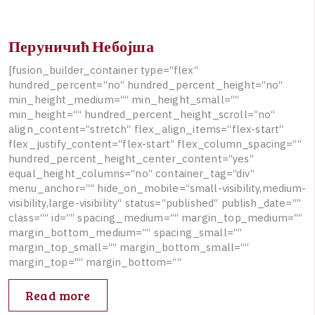
Перуничић Небојша
[
f
u
s
i
o
n
_
b
u
i
l
d
e
r
_
c
o
n
t
a
i
n
e
r
t
y
p
e
=
“
f
l
e
x
“
h
u
n
d
r
e
d
_
p
e
r
c
e
n
t
=
“
n
o
“
h
u
n
d
r
e
d
_
p
e
r
c
e
n
t
_
h
e
i
g
h
t
=
“
n
o
“
m
i
n
_
h
e
i
g
h
t
_
m
e
d
i
u
m
=
“
“
m
i
n
_
h
e
i
g
h
t
_
s
m
a
l
l
=
“
“
m
i
n
_
h
e
i
g
h
t
=
“
“
h
u
n
d
r
e
d
_
p
e
r
c
e
n
t
_
h
e
i
g
h
t
_
s
c
r
o
l
l
=
“
n
o
“
a
l
i
g
n
_
c
o
n
t
e
n
t
=
“
s
t
r
e
t
c
h
“
f
l
e
x
_
a
l
i
g
n
_
i
t
e
m
s
=
“
f
l
e
x
-
s
t
a
r
t
“
f
l
e
x
_
j
u
s
t
i
f
y
_
c
o
n
t
e
n
t
=
“
f
l
e
x
-
s
t
a
r
t
“
f
l
e
x
_
c
o
l
u
m
n
_
s
p
a
c
i
n
g
=
“
“
h
u
n
d
r
e
d
_
p
e
r
c
e
n
t
_
h
e
i
g
h
t
_
c
e
n
t
e
r
_
c
o
n
t
e
n
t
=
“
y
e
s
“
e
q
u
a
l
_
h
e
i
g
h
t
_
c
o
l
u
m
n
s
=
“
n
o
“
c
o
n
t
a
i
n
e
r
_
t
a
g
=
“
d
i
v
“
m
e
n
u
_
a
n
c
h
o
r
=
“
“
h
i
d
e
_
o
n
_
m
o
b
i
l
e
=
“
s
m
a
l
l
-
v
i
s
i
b
i
l
i
t
y
,
m
e
d
i
u
m
-
v
i
s
i
b
i
l
i
t
y
,
l
a
r
g
e
-
v
i
s
i
b
i
l
i
t
y
“
s
t
a
t
u
s
=
“
p
u
b
l
i
s
h
e
d
“
p
u
b
l
i
s
h
_
d
a
t
e
=
“
“
c
l
a
s
s
=
“
“
i
d
=
“
“
s
p
a
c
i
n
g
_
m
e
d
i
u
m
=
“
“
m
a
r
g
i
n
_
t
o
p
_
m
e
d
i
u
m
=
“
“
m
a
r
g
i
n
_
b
o
t
t
o
m
_
m
e
d
i
u
m
=
“
“
s
p
a
c
i
n
g
_
s
m
a
l
l
=
“
“
m
a
r
g
i
n
_
t
o
p
_
s
m
a
l
l
=
“
“
m
a
r
g
i
n
_
b
o
t
t
o
m
_
s
m
a
l
l
=
“
“
m
a
r
g
i
n
_
t
o
p
=
“
“
m
a
r
g
i
n
_
b
o
t
t
o
m
=
“
“
Read more