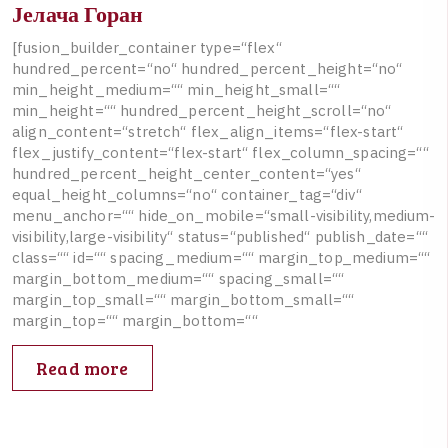
Јелача Горан
[
f
u
s
i
o
n
_
b
u
i
l
d
e
r
_
c
o
n
t
a
i
n
e
r
t
y
p
e
=
“
f
l
e
x
“
h
u
n
d
r
e
d
_
p
e
r
c
e
n
t
=
“
n
o
“
h
u
n
d
r
e
d
_
p
e
r
c
e
n
t
_
h
e
i
g
h
t
=
“
n
o
“
m
i
n
_
h
e
i
g
h
t
_
m
e
d
i
u
m
=
“
“
m
i
n
_
h
e
i
g
h
t
_
s
m
a
l
l
=
“
“
m
i
n
_
h
e
i
g
h
t
=
“
“
h
u
n
d
r
e
d
_
p
e
r
c
e
n
t
_
h
e
i
g
h
t
_
s
c
r
o
l
l
=
“
n
o
“
a
l
i
g
n
_
c
o
n
t
e
n
t
=
“
s
t
r
e
t
c
h
“
f
l
e
x
_
a
l
i
g
n
_
i
t
e
m
s
=
“
f
l
e
x
-
s
t
a
r
t
“
f
l
e
x
_
j
u
s
t
i
f
y
_
c
o
n
t
e
n
t
=
“
f
l
e
x
-
s
t
a
r
t
“
f
l
e
x
_
c
o
l
u
m
n
_
s
p
a
c
i
n
g
=
“
“
h
u
n
d
r
e
d
_
p
e
r
c
e
n
t
_
h
e
i
g
h
t
_
c
e
n
t
e
r
_
c
o
n
t
e
n
t
=
“
y
e
s
“
e
q
u
a
l
_
h
e
i
g
h
t
_
c
o
l
u
m
n
s
=
“
n
o
“
c
o
n
t
a
i
n
e
r
_
t
a
g
=
“
d
i
v
“
m
e
n
u
_
a
n
c
h
o
r
=
“
“
h
i
d
e
_
o
n
_
m
o
b
i
l
e
=
“
s
m
a
l
l
-
v
i
s
i
b
i
l
i
t
y
,
m
e
d
i
u
m
-
v
i
s
i
b
i
l
i
t
y
,
l
a
r
g
e
-
v
i
s
i
b
i
l
i
t
y
“
s
t
a
t
u
s
=
“
p
u
b
l
i
s
h
e
d
“
p
u
b
l
i
s
h
_
d
a
t
e
=
“
“
c
l
a
s
s
=
“
“
i
d
=
“
“
s
p
a
c
i
n
g
_
m
e
d
i
u
m
=
“
“
m
a
r
g
i
n
_
t
o
p
_
m
e
d
i
u
m
=
“
“
m
a
r
g
i
n
_
b
o
t
t
o
m
_
m
e
d
i
u
m
=
“
“
s
p
a
c
i
n
g
_
s
m
a
l
l
=
“
“
m
a
r
g
i
n
_
t
o
p
_
s
m
a
l
l
=
“
“
m
a
r
g
i
n
_
b
o
t
t
o
m
_
s
m
a
l
l
=
“
“
m
a
r
g
i
n
_
t
o
p
=
“
“
m
a
r
g
i
n
_
b
o
t
t
o
m
=
“
“
Read more