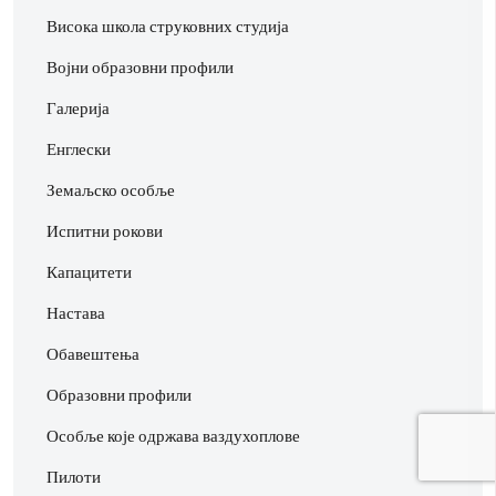
Висока школа струковних студија
Војни образовни профили
Галерија
Енглески
Земаљско особље
Испитни рокови
Капацитети
Настава
Обавештења
Образовни профили
Особље које одржава ваздухоплове
Пилоти