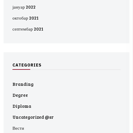
јануар 2022
октобар 2021
септембар 2021
C
A
T
E
G
O
R
I
E
S
Branding
Degree
Diploma
Uncategorized @sr
Вести