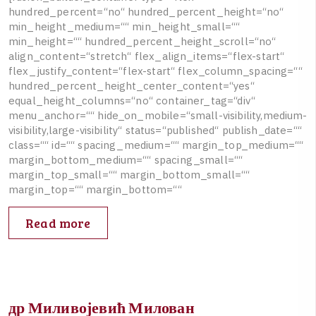
h
u
n
d
r
e
d
_
p
e
r
c
e
n
t
=
“
n
o
“
h
u
n
d
r
e
d
_
p
e
r
c
e
n
t
_
h
e
i
g
h
t
=
“
n
o
“
m
i
n
_
h
e
i
g
h
t
_
m
e
d
i
u
m
=
“
“
m
i
n
_
h
e
i
g
h
t
_
s
m
a
l
l
=
“
“
m
i
n
_
h
e
i
g
h
t
=
“
“
h
u
n
d
r
e
d
_
p
e
r
c
e
n
t
_
h
e
i
g
h
t
_
s
c
r
o
l
l
=
“
n
o
“
a
l
i
g
n
_
c
o
n
t
e
n
t
=
“
s
t
r
e
t
c
h
“
f
l
e
x
_
a
l
i
g
n
_
i
t
e
m
s
=
“
f
l
e
x
-
s
t
a
r
t
“
f
l
e
x
_
j
u
s
t
i
f
y
_
c
o
n
t
e
n
t
=
“
f
l
e
x
-
s
t
a
r
t
“
f
l
e
x
_
c
o
l
u
m
n
_
s
p
a
c
i
n
g
=
“
“
h
u
n
d
r
e
d
_
p
e
r
c
e
n
t
_
h
e
i
g
h
t
_
c
e
n
t
e
r
_
c
o
n
t
e
n
t
=
“
y
e
s
“
e
q
u
a
l
_
h
e
i
g
h
t
_
c
o
l
u
m
n
s
=
“
n
o
“
c
o
n
t
a
i
n
e
r
_
t
a
g
=
“
d
i
v
“
m
e
n
u
_
a
n
c
h
o
r
=
“
“
h
i
d
e
_
o
n
_
m
o
b
i
l
e
=
“
s
m
a
l
l
-
v
i
s
i
b
i
l
i
t
y
,
m
e
d
i
u
m
-
v
i
s
i
b
i
l
i
t
y
,
l
a
r
g
e
-
v
i
s
i
b
i
l
i
t
y
“
s
t
a
t
u
s
=
“
p
u
b
l
i
s
h
e
d
“
p
u
b
l
i
s
h
_
d
a
t
e
=
“
“
c
l
a
s
s
=
“
“
i
d
=
“
“
s
p
a
c
i
n
g
_
m
e
d
i
u
m
=
“
“
m
a
r
g
i
n
_
t
o
p
_
m
e
d
i
u
m
=
“
“
m
a
r
g
i
n
_
b
o
t
t
o
m
_
m
e
d
i
u
m
=
“
“
s
p
a
c
i
n
g
_
s
m
a
l
l
=
“
“
m
a
r
g
i
n
_
t
o
p
_
s
m
a
l
l
=
“
“
m
a
r
g
i
n
_
b
o
t
t
o
m
_
s
m
a
l
l
=
“
“
m
a
r
g
i
n
_
t
o
p
=
“
“
m
a
r
g
i
n
_
b
o
t
t
o
m
=
“
“
Read more
др Миливојевић Милован