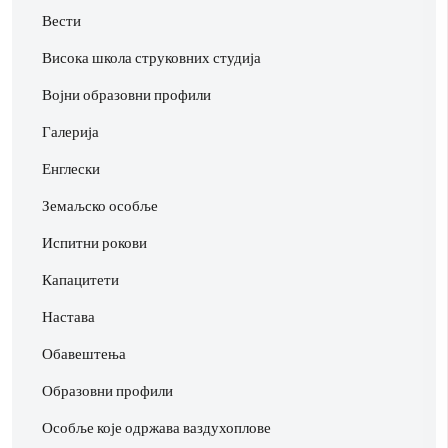
Вести
Висока школа струковних студија
Војни образовни профили
Галерија
Енглески
Земаљско особље
Испитни рокови
Капацитети
Настава
Обавештења
Образовни профили
Особље које одржава ваздухоплове