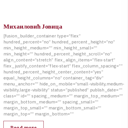
Михаиловић Јовица
[
f
u
s
i
o
n
_
b
u
i
l
d
e
r
_
c
o
n
t
a
i
n
e
r
t
y
p
e
=
“
f
l
e
x
“
h
u
n
d
r
e
d
_
p
e
r
c
e
n
t
=
“
n
o
“
h
u
n
d
r
e
d
_
p
e
r
c
e
n
t
_
h
e
i
g
h
t
=
“
n
o
“
m
i
n
_
h
e
i
g
h
t
_
m
e
d
i
u
m
=
“
“
m
i
n
_
h
e
i
g
h
t
_
s
m
a
l
l
=
“
“
m
i
n
_
h
e
i
g
h
t
=
“
“
h
u
n
d
r
e
d
_
p
e
r
c
e
n
t
_
h
e
i
g
h
t
_
s
c
r
o
l
l
=
“
n
o
“
a
l
i
g
n
_
c
o
n
t
e
n
t
=
“
s
t
r
e
t
c
h
“
f
l
e
x
_
a
l
i
g
n
_
i
t
e
m
s
=
“
f
l
e
x
-
s
t
a
r
t
“
f
l
e
x
_
j
u
s
t
i
f
y
_
c
o
n
t
e
n
t
=
“
f
l
e
x
-
s
t
a
r
t
“
f
l
e
x
_
c
o
l
u
m
n
_
s
p
a
c
i
n
g
=
“
“
h
u
n
d
r
e
d
_
p
e
r
c
e
n
t
_
h
e
i
g
h
t
_
c
e
n
t
e
r
_
c
o
n
t
e
n
t
=
“
y
e
s
“
e
q
u
a
l
_
h
e
i
g
h
t
_
c
o
l
u
m
n
s
=
“
n
o
“
c
o
n
t
a
i
n
e
r
_
t
a
g
=
“
d
i
v
“
m
e
n
u
_
a
n
c
h
o
r
=
“
“
h
i
d
e
_
o
n
_
m
o
b
i
l
e
=
“
s
m
a
l
l
-
v
i
s
i
b
i
l
i
t
y
,
m
e
d
i
u
m
-
v
i
s
i
b
i
l
i
t
y
,
l
a
r
g
e
-
v
i
s
i
b
i
l
i
t
y
“
s
t
a
t
u
s
=
“
p
u
b
l
i
s
h
e
d
“
p
u
b
l
i
s
h
_
d
a
t
e
=
“
“
c
l
a
s
s
=
“
“
i
d
=
“
“
s
p
a
c
i
n
g
_
m
e
d
i
u
m
=
“
“
m
a
r
g
i
n
_
t
o
p
_
m
e
d
i
u
m
=
“
“
m
a
r
g
i
n
_
b
o
t
t
o
m
_
m
e
d
i
u
m
=
“
“
s
p
a
c
i
n
g
_
s
m
a
l
l
=
“
“
m
a
r
g
i
n
_
t
o
p
_
s
m
a
l
l
=
“
“
m
a
r
g
i
n
_
b
o
t
t
o
m
_
s
m
a
l
l
=
“
“
m
a
r
g
i
n
_
t
o
p
=
“
“
m
a
r
g
i
n
_
b
o
t
t
o
m
=
“
“
Read more