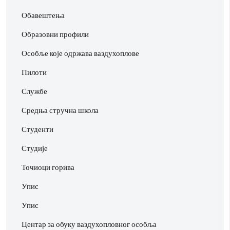
Обавештења
Образовни профили
Особље које одржава ваздухоплове
Пилоти
Службе
Средња стручна школа
Студенти
Студије
Точиоци горива
Упис
Упис
Центар за обуку ваздухопловног особља