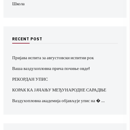
Школа
R
E
C
E
N
T
P
O
S
T
Пријава испита за августовски испитни рок
Ваша ваздухопловна прича почиње овде!
РЕКОРДАН УПИС
КОРАК КА ЈАЧАЊУ МЕЂУНАРОДНЕ САРАДЊЕ
Ваздухопловна академија објављује упис на � …