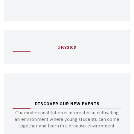
PHYSICS
D
I
S
C
O
V
E
R
O
U
R
N
E
W
E
V
E
N
T
S
O
u
r
m
o
d
e
r
n
i
n
s
t
i
t
u
t
i
o
n
i
s
i
n
t
e
r
e
s
t
e
d
i
n
c
u
l
t
i
v
a
t
i
n
g
a
n
e
n
v
i
r
o
n
m
e
n
t
w
h
e
r
e
y
o
u
n
g
s
t
u
d
e
n
t
s
c
a
n
c
o
m
e
t
o
g
e
t
h
e
r
a
n
d
l
e
a
r
n
i
n
a
c
r
e
a
t
i
v
e
e
n
v
i
r
o
n
m
e
n
t
.