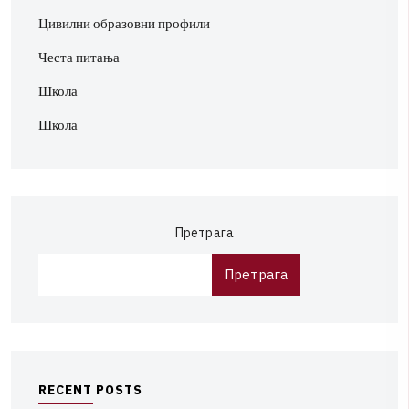
Цивилни образовни профили
Честа питања
Школа
Школа
Претрага
Претрага
R
E
C
E
N
T
P
O
S
T
S