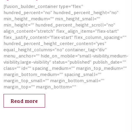
[
f
u
s
i
o
n
_
b
u
i
l
d
e
r
_
c
o
n
t
a
i
n
e
r
t
y
p
e
=
“
f
l
e
x
“
h
u
n
d
r
e
d
_
p
e
r
c
e
n
t
=
“
n
o
“
h
u
n
d
r
e
d
_
p
e
r
c
e
n
t
_
h
e
i
g
h
t
=
“
n
o
“
m
i
n
_
h
e
i
g
h
t
_
m
e
d
i
u
m
=
“
“
m
i
n
_
h
e
i
g
h
t
_
s
m
a
l
l
=
“
“
m
i
n
_
h
e
i
g
h
t
=
“
“
h
u
n
d
r
e
d
_
p
e
r
c
e
n
t
_
h
e
i
g
h
t
_
s
c
r
o
l
l
=
“
n
o
“
a
l
i
g
n
_
c
o
n
t
e
n
t
=
“
s
t
r
e
t
c
h
“
f
l
e
x
_
a
l
i
g
n
_
i
t
e
m
s
=
“
f
l
e
x
-
s
t
a
r
t
“
f
l
e
x
_
j
u
s
t
i
f
y
_
c
o
n
t
e
n
t
=
“
f
l
e
x
-
s
t
a
r
t
“
f
l
e
x
_
c
o
l
u
m
n
_
s
p
a
c
i
n
g
=
“
“
h
u
n
d
r
e
d
_
p
e
r
c
e
n
t
_
h
e
i
g
h
t
_
c
e
n
t
e
r
_
c
o
n
t
e
n
t
=
“
y
e
s
“
e
q
u
a
l
_
h
e
i
g
h
t
_
c
o
l
u
m
n
s
=
“
n
o
“
c
o
n
t
a
i
n
e
r
_
t
a
g
=
“
d
i
v
“
m
e
n
u
_
a
n
c
h
o
r
=
“
“
h
i
d
e
_
o
n
_
m
o
b
i
l
e
=
“
s
m
a
l
l
-
v
i
s
i
b
i
l
i
t
y
,
m
e
d
i
u
m
-
v
i
s
i
b
i
l
i
t
y
,
l
a
r
g
e
-
v
i
s
i
b
i
l
i
t
y
“
s
t
a
t
u
s
=
“
p
u
b
l
i
s
h
e
d
“
p
u
b
l
i
s
h
_
d
a
t
e
=
“
“
c
l
a
s
s
=
“
“
i
d
=
“
“
s
p
a
c
i
n
g
_
m
e
d
i
u
m
=
“
“
m
a
r
g
i
n
_
t
o
p
_
m
e
d
i
u
m
=
“
“
m
a
r
g
i
n
_
b
o
t
t
o
m
_
m
e
d
i
u
m
=
“
“
s
p
a
c
i
n
g
_
s
m
a
l
l
=
“
“
m
a
r
g
i
n
_
t
o
p
_
s
m
a
l
l
=
“
“
m
a
r
g
i
n
_
b
o
t
t
o
m
_
s
m
a
l
l
=
“
“
m
a
r
g
i
n
_
t
o
p
=
“
“
m
a
r
g
i
n
_
b
o
t
t
o
m
=
“
“
Read more