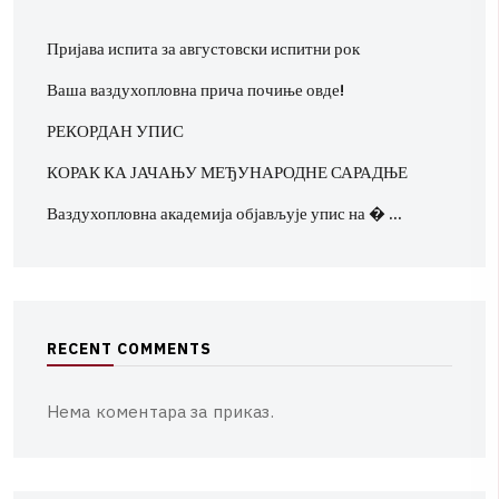
Пријава испита за августовски испитни рок
Ваша ваздухопловна прича почиње овде!
РЕКОРДАН УПИС
КОРАК КА ЈАЧАЊУ МЕЂУНАРОДНЕ САРАДЊЕ
Ваздухопловна академија објављује упис на � …
R
E
C
E
N
T
C
O
M
M
E
N
T
S
Нема коментара за приказ.