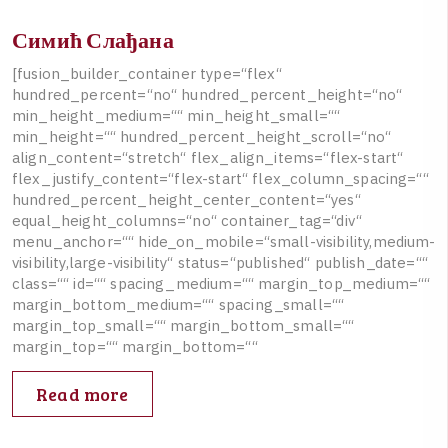
Симић Слађана
[
f
u
s
i
o
n
_
b
u
i
l
d
e
r
_
c
o
n
t
a
i
n
e
r
t
y
p
e
=
“
f
l
e
x
“
h
u
n
d
r
e
d
_
p
e
r
c
e
n
t
=
“
n
o
“
h
u
n
d
r
e
d
_
p
e
r
c
e
n
t
_
h
e
i
g
h
t
=
“
n
o
“
m
i
n
_
h
e
i
g
h
t
_
m
e
d
i
u
m
=
“
“
m
i
n
_
h
e
i
g
h
t
_
s
m
a
l
l
=
“
“
m
i
n
_
h
e
i
g
h
t
=
“
“
h
u
n
d
r
e
d
_
p
e
r
c
e
n
t
_
h
e
i
g
h
t
_
s
c
r
o
l
l
=
“
n
o
“
a
l
i
g
n
_
c
o
n
t
e
n
t
=
“
s
t
r
e
t
c
h
“
f
l
e
x
_
a
l
i
g
n
_
i
t
e
m
s
=
“
f
l
e
x
-
s
t
a
r
t
“
f
l
e
x
_
j
u
s
t
i
f
y
_
c
o
n
t
e
n
t
=
“
f
l
e
x
-
s
t
a
r
t
“
f
l
e
x
_
c
o
l
u
m
n
_
s
p
a
c
i
n
g
=
“
“
h
u
n
d
r
e
d
_
p
e
r
c
e
n
t
_
h
e
i
g
h
t
_
c
e
n
t
e
r
_
c
o
n
t
e
n
t
=
“
y
e
s
“
e
q
u
a
l
_
h
e
i
g
h
t
_
c
o
l
u
m
n
s
=
“
n
o
“
c
o
n
t
a
i
n
e
r
_
t
a
g
=
“
d
i
v
“
m
e
n
u
_
a
n
c
h
o
r
=
“
“
h
i
d
e
_
o
n
_
m
o
b
i
l
e
=
“
s
m
a
l
l
-
v
i
s
i
b
i
l
i
t
y
,
m
e
d
i
u
m
-
v
i
s
i
b
i
l
i
t
y
,
l
a
r
g
e
-
v
i
s
i
b
i
l
i
t
y
“
s
t
a
t
u
s
=
“
p
u
b
l
i
s
h
e
d
“
p
u
b
l
i
s
h
_
d
a
t
e
=
“
“
c
l
a
s
s
=
“
“
i
d
=
“
“
s
p
a
c
i
n
g
_
m
e
d
i
u
m
=
“
“
m
a
r
g
i
n
_
t
o
p
_
m
e
d
i
u
m
=
“
“
m
a
r
g
i
n
_
b
o
t
t
o
m
_
m
e
d
i
u
m
=
“
“
s
p
a
c
i
n
g
_
s
m
a
l
l
=
“
“
m
a
r
g
i
n
_
t
o
p
_
s
m
a
l
l
=
“
“
m
a
r
g
i
n
_
b
o
t
t
o
m
_
s
m
a
l
l
=
“
“
m
a
r
g
i
n
_
t
o
p
=
“
“
m
a
r
g
i
n
_
b
o
t
t
o
m
=
“
“
Read more