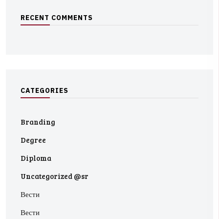
R
E
C
E
N
T
C
O
M
M
E
N
T
S
C
A
T
E
G
O
R
I
E
S
Branding
Degree
Diploma
Uncategorized @sr
Вести
Вести