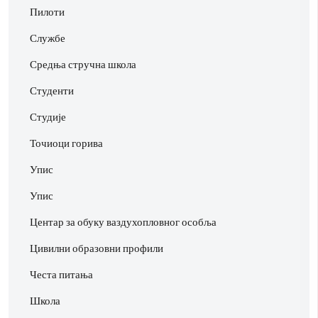
Пилоти
Службе
Средња стручна школа
Студенти
Студије
Точиоци горива
Упис
Упис
Центар за обуку ваздухопловног особља
Цивилни образовни профили
Честа питања
Школа