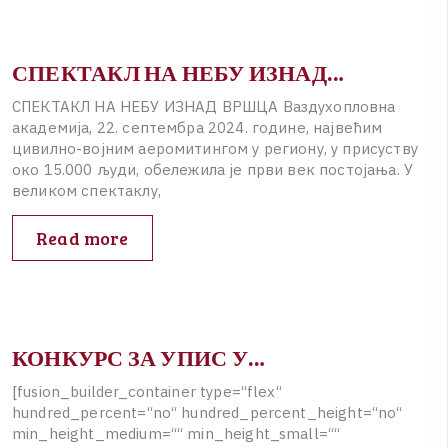
СПЕКТАКЛ НА НЕБУ ИЗНАД…
С
П
Е
К
Т
А
К
Л
Н
А
Н
Е
Б
У
И
З
Н
А
Д
В
Р
Ш
Ц
A
В
а
з
д
у
х
о
п
л
о
в
н
а
а
к
а
д
е
м
и
ј
а
,
2
2
.
с
е
п
т
е
м
б
р
а
2
0
2
4
.
г
о
д
и
н
е
,
н
а
ј
в
е
ћ
и
м
ц
и
в
и
л
н
о
-
в
о
ј
н
и
м
а
е
р
о
м
и
т
и
н
г
о
м
у
р
е
г
и
о
н
у
,
у
п
р
и
с
у
с
т
в
у
о
к
о
1
5
.
0
0
0
љ
у
д
и
,
о
б
е
л
е
ж
и
л
а
ј
е
п
р
в
и
в
е
к
п
о
с
т
о
ј
а
њ
а
.
У
в
е
л
и
к
о
м
с
п
е
к
т
а
к
л
у
,
Read more
КОНКУРС ЗА УПИС У…
[
f
u
s
i
o
n
_
b
u
i
l
d
e
r
_
c
o
n
t
a
i
n
e
r
t
y
p
e
=
“
f
l
e
x
“
h
u
n
d
r
e
d
_
p
e
r
c
e
n
t
=
“
n
o
“
h
u
n
d
r
e
d
_
p
e
r
c
e
n
t
_
h
e
i
g
h
t
=
“
n
o
“
m
i
n
_
h
e
i
g
h
t
_
m
e
d
i
u
m
=
“
“
m
i
n
_
h
e
i
g
h
t
_
s
m
a
l
l
=
“
“