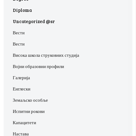
Diploma
Uncategorized @sr
Вести
Вести
Висока школа струковних студија
Војни образовни профили
Галерија
Енглески
Земаљско особље
Испитни рокови
Капацитети
Настава