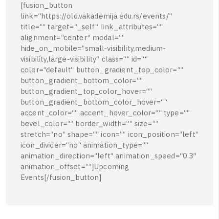
[
f
u
s
i
o
n
_
b
u
t
t
o
n
l
i
n
k
=
“
h
t
t
p
s
:
/
/
o
l
d
.
v
a
k
a
d
e
m
i
j
a
.
e
d
u
.
r
s
/
e
v
e
n
t
s
/
“
t
i
t
l
e
=
“
“
t
a
r
g
e
t
=
“
_
s
e
l
f
“
l
i
n
k
_
a
t
t
r
i
b
u
t
e
s
=
“
“
a
l
i
g
n
m
e
n
t
=
“
c
e
n
t
e
r
“
m
o
d
a
l
=
“
“
h
i
d
e
_
o
n
_
m
o
b
i
l
e
=
“
s
m
a
l
l
-
v
i
s
i
b
i
l
i
t
y
,
m
e
d
i
u
m
-
v
i
s
i
b
i
l
i
t
y
,
l
a
r
g
e
-
v
i
s
i
b
i
l
i
t
y
“
c
l
a
s
s
=
“
“
i
d
=
“
“
c
o
l
o
r
=
“
d
e
f
a
u
l
t
“
b
u
t
t
o
n
_
g
r
a
d
i
e
n
t
_
t
o
p
_
c
o
l
o
r
=
“
“
b
u
t
t
o
n
_
g
r
a
d
i
e
n
t
_
b
o
t
t
o
m
_
c
o
l
o
r
=
“
“
b
u
t
t
o
n
_
g
r
a
d
i
e
n
t
_
t
o
p
_
c
o
l
o
r
_
h
o
v
e
r
=
“
“
b
u
t
t
o
n
_
g
r
a
d
i
e
n
t
_
b
o
t
t
o
m
_
c
o
l
o
r
_
h
o
v
e
r
=
“
“
a
c
c
e
n
t
_
c
o
l
o
r
=
“
“
a
c
c
e
n
t
_
h
o
v
e
r
_
c
o
l
o
r
=
“
“
t
y
p
e
=
“
“
b
e
v
e
l
_
c
o
l
o
r
=
“
“
b
o
r
d
e
r
_
w
i
d
t
h
=
“
“
s
i
z
e
=
“
“
s
t
r
e
t
c
h
=
“
n
o
“
s
h
a
p
e
=
“
“
i
c
o
n
=
“
“
i
c
o
n
_
p
o
s
i
t
i
o
n
=
“
l
e
f
t
“
i
c
o
n
_
d
i
v
i
d
e
r
=
“
n
o
“
a
n
i
m
a
t
i
o
n
_
t
y
p
e
=
“
“
a
n
i
m
a
t
i
o
n
_
d
i
r
e
c
t
i
o
n
=
“
l
e
f
t
“
a
n
i
m
a
t
i
o
n
_
s
p
e
e
d
=
“
0
.
3
″
a
n
i
m
a
t
i
o
n
_
o
f
f
s
e
t
=
“
“
]
U
p
c
o
m
i
n
g
E
v
e
n
t
s
[
/
f
u
s
i
o
n
_
b
u
t
t
o
n
]