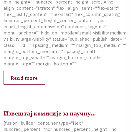
m
i
n
_
h
e
i
g
h
t
=
“
“
h
u
n
d
r
e
d
_
p
e
r
c
e
n
t
_
h
e
i
g
h
t
_
s
c
r
o
l
l
=
“
n
o
“
a
l
i
g
n
_
c
o
n
t
e
n
t
=
“
s
t
r
e
t
c
h
“
f
l
e
x
_
a
l
i
g
n
_
i
t
e
m
s
=
“
f
l
e
x
-
s
t
a
r
t
“
f
l
e
x
_
j
u
s
t
i
f
y
_
c
o
n
t
e
n
t
=
“
f
l
e
x
-
s
t
a
r
t
“
f
l
e
x
_
c
o
l
u
m
n
_
s
p
a
c
i
n
g
=
“
“
h
u
n
d
r
e
d
_
p
e
r
c
e
n
t
_
h
e
i
g
h
t
_
c
e
n
t
e
r
_
c
o
n
t
e
n
t
=
“
y
e
s
“
e
q
u
a
l
_
h
e
i
g
h
t
_
c
o
l
u
m
n
s
=
“
n
o
“
c
o
n
t
a
i
n
e
r
_
t
a
g
=
“
d
i
v
“
m
e
n
u
_
a
n
c
h
o
r
=
“
“
h
i
d
e
_
o
n
_
m
o
b
i
l
e
=
“
s
m
a
l
l
-
v
i
s
i
b
i
l
i
t
y
,
m
e
d
i
u
m
-
v
i
s
i
b
i
l
i
t
y
,
l
a
r
g
e
-
v
i
s
i
b
i
l
i
t
y
“
s
t
a
t
u
s
=
“
p
u
b
l
i
s
h
e
d
“
p
u
b
l
i
s
h
_
d
a
t
e
=
“
“
c
l
a
s
s
=
“
“
i
d
=
“
“
s
p
a
c
i
n
g
_
m
e
d
i
u
m
=
“
“
m
a
r
g
i
n
_
t
o
p
_
m
e
d
i
u
m
=
“
“
m
a
r
g
i
n
_
b
o
t
t
o
m
_
m
e
d
i
u
m
=
“
“
s
p
a
c
i
n
g
_
s
m
a
l
l
=
“
“
m
a
r
g
i
n
_
t
o
p
_
s
m
a
l
l
=
“
“
m
a
r
g
i
n
_
b
o
t
t
o
m
_
s
m
a
l
l
=
“
“
m
a
r
g
i
n
_
t
o
p
=
“
“
m
a
r
g
i
n
_
b
o
t
t
o
m
=
“
“
Read more
Извештај комисије за научну…
[
f
u
s
i
o
n
_
b
u
i
l
d
e
r
_
c
o
n
t
a
i
n
e
r
t
y
p
e
=
“
f
l
e
x
“
h
u
n
d
r
e
d
_
p
e
r
c
e
n
t
=
“
n
o
“
h
u
n
d
r
e
d
_
p
e
r
c
e
n
t
_
h
e
i
g
h
t
=
“
n
o
“