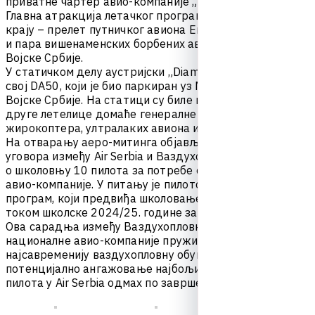
п
р
и
в
а
т
н
е
ч
а
р
т
е
р
а
в
и
о
-
к
о
м
п
а
н
и
ј
е
„
P
r
i
n
c
e
A
v
i
a
t
i
o
n
“
.
Г
л
а
в
н
а
а
т
р
а
к
ц
и
ј
а
л
е
т
а
ч
к
о
г
п
р
о
г
р
а
м
а
у
с
л
е
д
и
л
а
ј
е
н
а
к
р
а
ј
у
–
п
р
е
л
е
т
п
у
т
н
и
ч
к
о
г
а
в
и
о
н
а
E
r
b
a
s
А
3
2
0
A
i
r
S
e
r
b
i
a
и
п
а
р
а
в
и
ш
е
н
а
м
е
н
с
к
и
х
б
о
р
б
е
н
и
х
а
в
и
о
н
а
М
i
G
-
2
9
C
M
+
В
о
ј
с
к
е
С
р
б
и
ј
е
.
У
с
т
а
т
и
ч
к
о
м
д
е
л
у
а
у
с
т
р
и
ј
с
к
и
„
D
i
a
m
o
n
d
“
ј
е
п
р
и
к
а
з
а
о
с
в
о
ј
D
A
5
0
,
к
о
ј
и
ј
е
б
и
о
п
а
р
к
и
р
а
н
у
з
M
i
-
1
7
и
M
i
-
3
5
M
В
о
ј
с
к
е
С
р
б
и
ј
е
.
Н
а
с
т
а
т
и
ц
и
с
у
б
и
л
е
п
а
р
к
и
р
а
н
е
и
б
р
о
ј
н
е
д
р
у
г
е
л
е
т
е
л
и
ц
е
д
о
м
а
ћ
е
г
е
н
е
р
а
л
н
е
а
в
и
ј
а
ц
и
ј
е
,
п
о
п
у
т
ж
и
р
о
к
о
п
т
е
р
а
,
у
л
т
р
а
л
а
к
и
х
а
в
и
о
н
а
и
д
р
у
г
и
х
л
е
т
е
л
и
ц
а
.
Н
а
о
т
в
а
р
а
њ
у
а
е
р
о
-
м
и
т
и
н
г
а
о
б
ј
а
в
љ
е
н
о
ј
е
п
о
т
п
и
с
и
в
а
њ
е
у
г
о
в
о
р
а
и
з
м
е
ђ
у
A
i
r
S
e
r
b
i
a
и
В
а
з
д
у
х
о
п
л
о
в
н
е
а
к
а
д
е
м
и
ј
е
о
ш
к
о
л
о
в
њ
у
1
0
п
и
л
о
т
а
з
а
п
о
т
р
е
б
е
с
р
п
с
к
е
н
а
ц
и
о
н
а
л
н
е
а
в
и
о
-
к
о
м
п
а
н
и
ј
е
.
У
п
и
т
а
њ
у
ј
е
п
и
л
о
т
с
к
и
к
а
д
е
т
с
к
и
п
р
о
г
р
а
м
,
к
о
ј
и
п
р
е
д
в
и
ђ
а
ш
к
о
л
о
в
а
њ
е
1
0
к
а
н
д
и
д
а
т
а
т
о
к
о
м
ш
к
о
л
с
к
е
2
0
2
4
/
2
5
.
г
о
д
и
н
е
з
а
п
о
т
р
е
б
е
A
i
r
S
e
r
b
i
e
.
О
в
а
с
а
р
а
д
њ
а
и
з
м
е
ђ
у
В
а
з
д
у
х
о
п
л
о
в
н
е
а
к
а
д
е
м
и
ј
е
и
н
а
ц
и
о
н
а
л
н
е
а
в
и
о
-
к
о
м
п
а
н
и
ј
е
п
р
у
ж
и
ћ
е
н
е
с
а
м
о
н
а
ј
с
а
в
р
е
м
е
н
и
ј
у
в
а
з
д
у
х
о
п
л
о
в
н
у
о
б
у
к
у
,
в
е
ћ
и
п
о
т
е
н
ц
и
ј
а
л
н
о
а
н
г
а
ж
о
в
а
њ
е
н
а
ј
б
о
љ
и
х
м
л
а
д
и
х
ђ
а
к
а
-
п
и
л
о
т
а
у
A
i
r
S
e
r
b
i
a
о
д
м
а
х
п
о
з
а
в
р
ш
е
т
к
у
ш
к
о
л
о
в
а
њ
а
.