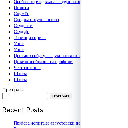
Особље које одржава ваздухоплове
Пилоти
Службе
Средња стручна школа
Студенти
Студије
Точиоци горива
Упис
Упис
Центар за обуку ваздухопловног особља
Цивилни образовни профили
Честа питања
Школа
Школа
Претрага
Претрага
R
e
c
e
n
t
P
o
s
t
s
Пријава испита за августовски испитни рок