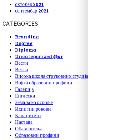
октобар 2021
септембар 2021
C
A
T
E
G
O
R
I
E
S
Branding
Degree
Diploma
Uncategorized @sr
Вести
Вести
Висока школа струковних студија
Војни образовни профили
Галерија
Енглески
Земаљско особље
Испитни рокови
Капацитети
Настава
Обавештења
Образовни профили