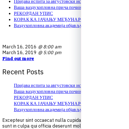
Пријава испита за августовски испитни рок
Ваша ваздухопловна прича почиње овде!
РЕКОРДАН УПИС
КОРАК КА ЈАЧАЊУ МЕЂУНАРОДНЕ САРАДЊЕ
Ваздухопловна академија објављује упис на � …
M
a
r
c
h
1
6
,
2
0
1
6
@ 8:00 am
M
a
r
c
h
1
6
,
2
0
1
9
@ 5:00 pm
Find out more
R
e
c
e
n
t
P
o
s
t
s
Пријава испита за августовски испитни рок
Ваша ваздухопловна прича почиње овде!
РЕКОРДАН УПИС
КОРАК КА ЈАЧАЊУ МЕЂУНАРОДНЕ САРАДЊЕ
Ваздухопловна академија објављује упис на � …
E
x
c
e
p
t
e
u
r
s
i
n
t
o
c
c
a
e
c
a
t
n
u
l
l
a
c
u
p
i
d
a
t
a
t
n
o
n
p
r
o
i
d
e
n
t
,
s
u
n
t
i
n
c
u
l
p
a
q
u
i
o
f
f
i
c
i
a
d
e
s
e
r
u
n
t
m
o
l
l
i
t
e
s
t
l
a
b
o
r
u
m
.