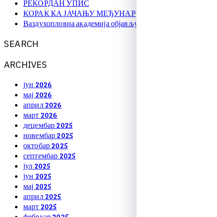
РЕКОРДАН УПИС
КОРАК КА ЈАЧАЊУ МЕЂУНАРОДНЕ САРАДЊЕ
Ваздухопловна академија објављује упис на � …
S
E
A
R
C
H
A
R
C
H
I
V
E
S
јун 2026
мај 2026
април 2026
март 2026
децембар 2025
новембар 2025
октобар 2025
септембар 2025
јул 2025
јун 2025
мај 2025
април 2025
март 2025
фебруар 2025