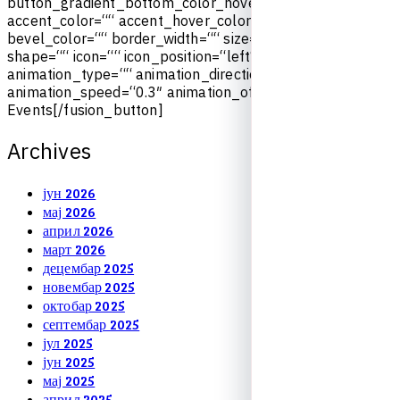
b
u
t
t
o
n
_
g
r
a
d
i
e
n
t
_
b
o
t
t
o
m
_
c
o
l
o
r
_
h
o
v
e
r
=
“
“
a
c
c
e
n
t
_
c
o
l
o
r
=
“
“
a
c
c
e
n
t
_
h
o
v
e
r
_
c
o
l
o
r
=
“
“
t
y
p
e
=
“
“
b
e
v
e
l
_
c
o
l
o
r
=
“
“
b
o
r
d
e
r
_
w
i
d
t
h
=
“
“
s
i
z
e
=
“
“
s
t
r
e
t
c
h
=
“
n
o
“
s
h
a
p
e
=
“
“
i
c
o
n
=
“
“
i
c
o
n
_
p
o
s
i
t
i
o
n
=
“
l
e
f
t
“
i
c
o
n
_
d
i
v
i
d
e
r
=
“
n
o
“
a
n
i
m
a
t
i
o
n
_
t
y
p
e
=
“
“
a
n
i
m
a
t
i
o
n
_
d
i
r
e
c
t
i
o
n
=
“
l
e
f
t
“
a
n
i
m
a
t
i
o
n
_
s
p
e
e
d
=
“
0
.
3
″
a
n
i
m
a
t
i
o
n
_
o
f
f
s
e
t
=
“
“
]
U
p
c
o
m
i
n
g
E
v
e
n
t
s
[
/
f
u
s
i
o
n
_
b
u
t
t
o
n
]
A
r
c
h
i
v
e
s
јун 2026
мај 2026
април 2026
март 2026
децембар 2025
новембар 2025
октобар 2025
септембар 2025
јул 2025
јун 2025
мај 2025
април 2025