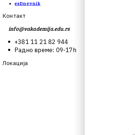
esDnevnik
К
о
н
т
а
к
т
info@vakademija.edu.rs
+
3
8
1
1
1
2
1
8
2
9
4
4
Р
а
д
н
о
в
р
е
м
е
:
0
9
-
1
7
h
Л
о
к
а
ц
и
ј
а