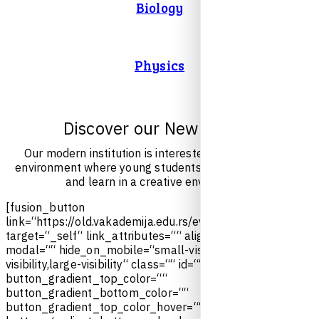
Biology
Physics
D
i
s
c
o
v
e
r
o
u
r
N
e
w
E
v
e
n
t
s
O
u
r
m
o
d
e
r
n
i
n
s
t
i
t
u
t
i
o
n
i
s
i
n
t
e
r
e
s
t
e
d
i
n
c
u
l
t
i
v
a
t
i
n
g
a
n
e
n
v
i
r
o
n
m
e
n
t
w
h
e
r
e
y
o
u
n
g
s
t
u
d
e
n
t
s
c
a
n
c
o
m
e
t
o
g
e
t
h
e
r
a
n
d
l
e
a
r
n
i
n
a
c
r
e
a
t
i
v
e
e
n
v
i
r
o
n
m
e
n
t
.
[
f
u
s
i
o
n
_
b
u
t
t
o
n
l
i
n
k
=
“
h
t
t
p
s
:
/
/
o
l
d
.
v
a
k
a
d
e
m
i
j
a
.
e
d
u
.
r
s
/
e
v
e
n
t
s
/
“
t
i
t
l
e
=
“
“
t
a
r
g
e
t
=
“
_
s
e
l
f
“
l
i
n
k
_
a
t
t
r
i
b
u
t
e
s
=
“
“
a
l
i
g
n
m
e
n
t
=
“
c
e
n
t
e
r
“
m
o
d
a
l
=
“
“
h
i
d
e
_
o
n
_
m
o
b
i
l
e
=
“
s
m
a
l
l
-
v
i
s
i
b
i
l
i
t
y
,
m
e
d
i
u
m
-
v
i
s
i
b
i
l
i
t
y
,
l
a
r
g
e
-
v
i
s
i
b
i
l
i
t
y
“
c
l
a
s
s
=
“
“
i
d
=
“
“
c
o
l
o
r
=
“
d
e
f
a
u
l
t
“
b
u
t
t
o
n
_
g
r
a
d
i
e
n
t
_
t
o
p
_
c
o
l
o
r
=
“
“
b
u
t
t
o
n
_
g
r
a
d
i
e
n
t
_
b
o
t
t
o
m
_
c
o
l
o
r
=
“
“
b
u
t
t
o
n
_
g
r
a
d
i
e
n
t
_
t
o
p
_
c
o
l
o
r
_
h
o
v
e
r
=
“
“