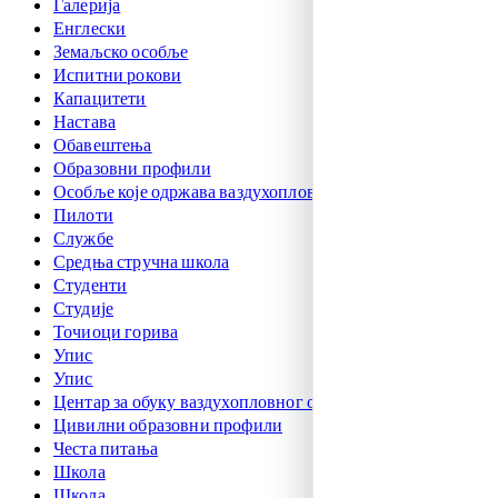
Галерија
Енглески
Земаљско особље
Испитни рокови
Капацитети
Настава
Обавештења
Образовни профили
Особље које одржава ваздухоплове
Пилоти
Службе
Средња стручна школа
Студенти
Студије
Точиоци горива
Упис
Упис
Центар за обуку ваздухопловног особља
Цивилни образовни профили
Честа питања
Школа
Школа