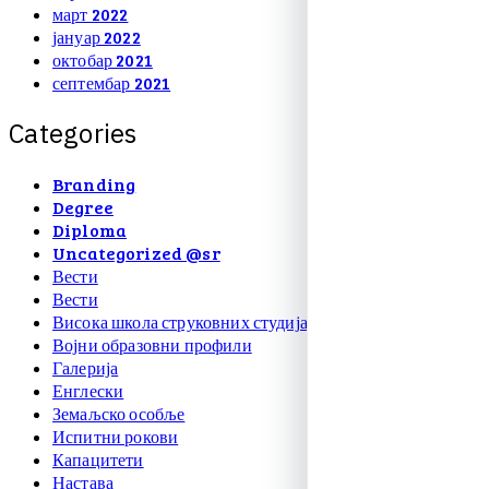
март 2022
јануар 2022
октобар 2021
септембар 2021
C
a
t
e
g
o
r
i
e
s
Branding
Degree
Diploma
Uncategorized @sr
Вести
Вести
Висока школа струковних студија
Војни образовни профили
Галерија
Енглески
Земаљско особље
Испитни рокови
Капацитети
Настава