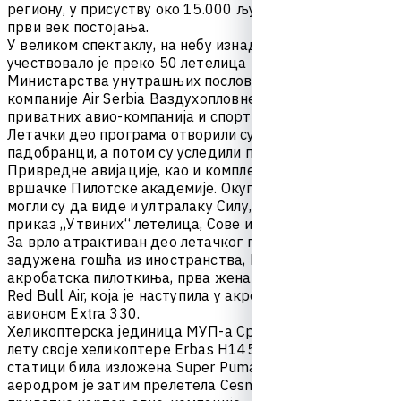
р
е
г
и
о
н
у
,
у
п
р
и
с
у
с
т
в
у
о
к
о
1
5
.
0
0
0
љ
у
д
и
,
о
б
е
л
е
ж
и
л
а
ј
е
п
р
в
и
в
е
к
п
о
с
т
о
ј
а
њ
а
.
У
в
е
л
и
к
о
м
с
п
е
к
т
а
к
л
у
,
н
а
н
е
б
у
и
з
н
а
д
В
р
ш
ц
а
у
ч
е
с
т
в
о
в
а
л
о
ј
е
п
р
е
к
о
5
0
л
е
т
е
л
и
ц
а
В
о
ј
с
к
е
С
р
б
и
ј
е
,
М
и
н
и
с
т
а
р
с
т
в
а
у
н
у
т
р
а
ш
њ
и
х
п
о
с
л
о
в
а
,
н
а
ц
и
о
н
а
л
н
е
а
в
и
о
-
к
о
м
п
а
н
и
ј
е
A
i
r
S
e
r
b
i
a
В
а
з
д
у
х
о
п
л
о
в
н
е
а
к
а
д
е
м
и
ј
е
,
к
а
о
и
п
р
и
в
а
т
н
и
х
а
в
и
о
-
к
о
м
п
а
н
и
ј
а
и
с
п
о
р
т
с
к
е
а
в
и
ј
а
ц
и
ј
е
.
Л
е
т
а
ч
к
и
д
е
о
п
р
о
г
р
а
м
а
о
т
в
о
р
и
л
и
с
у
п
а
р
а
г
л
а
ј
д
е
р
и
и
п
а
д
о
б
р
а
н
ц
и
,
а
п
о
т
о
м
с
у
у
с
л
е
д
и
л
и
п
р
е
л
е
т
и
D
r
o
m
a
d
e
r
a
П
р
и
в
р
е
д
н
е
а
в
и
ј
а
ц
и
ј
е
,
к
а
о
и
к
о
м
п
л
е
т
н
е
ф
л
о
т
е
м
а
т
и
ч
н
е
в
р
ш
а
ч
к
е
П
и
л
о
т
с
к
е
а
к
а
д
е
м
и
ј
е
.
О
к
у
п
љ
е
н
и
г
р
а
ђ
а
н
и
м
о
г
л
и
с
у
д
а
в
и
д
е
и
у
л
т
р
а
л
а
к
у
С
и
л
у
,
к
а
о
и
л
е
т
а
ч
к
и
п
р
и
к
а
з
„
У
т
в
и
н
и
х
“
л
е
т
е
л
и
ц
а
,
С
о
в
е
и
Л
а
с
т
е
.
З
а
в
р
л
о
а
т
р
а
к
т
и
в
а
н
д
е
о
л
е
т
а
ч
к
о
г
п
р
о
г
р
а
м
а
б
и
л
а
ј
е
з
а
д
у
ж
е
н
а
г
о
ш
ћ
а
и
з
и
н
о
с
т
р
а
н
с
т
в
а
,
М
е
л
а
н
и
А
с
т
л
е
,
а
к
р
о
б
а
т
с
к
а
п
и
л
о
т
к
и
њ
а
,
п
р
в
а
ж
е
н
а
п
о
б
е
д
н
и
ц
а
т
р
к
е
R
e
d
B
u
l
l
A
i
r
,
к
о
ј
а
ј
е
н
а
с
т
у
п
и
л
а
у
а
к
р
о
-
р
у
т
и
н
и
с
а
с
в
о
ј
и
м
а
в
и
о
н
о
м
E
x
t
r
a
3
3
0
.
Х
е
л
и
к
о
п
т
е
р
с
к
а
ј
е
д
и
н
и
ц
а
М
У
П
-
а
С
р
б
и
ј
е
п
р
и
к
а
з
а
л
а
ј
е
у
л
е
т
у
с
в
о
ј
е
х
е
л
и
к
о
п
т
е
р
е
E
r
b
a
s
H
1
4
5
M
i
K
a
-
3
2
,
д
о
к
ј
е
н
а
с
т
а
т
и
ц
и
б
и
л
а
и
з
л
о
ж
е
н
а
S
u
p
e
r
P
u
m
a
.
В
р
ш
а
ч
к
и
а
е
р
о
д
р
о
м
ј
е
з
а
т
и
м
п
р
е
л
е
т
е
л
а
C
e
s
n
a
5
2
5
C
J
д
о
м
а
ћ
е