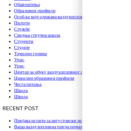
Обавештења
Образовни профили
Особље које одржава ваздухоплове
Пилоти
Службе
Средња стручна школа
Студенти
Студије
Точиоци горива
Упис
Упис
Центар за обуку ваздухопловног особља
Цивилни образовни профили
Честа питања
Школа
Школа
R
E
C
E
N
T
P
O
S
T
Пријава испита за августовски испитни рок
Ваша ваздухопловна прича почиње овде!