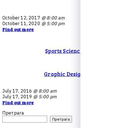
O
c
t
o
b
e
r
1
2
,
2
0
1
7
@ 8:00 am
O
c
t
o
b
e
r
1
1
,
2
0
2
0
@ 5:00 pm
Find out more
Sports Science
Graphic Design
J
u
l
y
1
7
,
2
0
1
6
@ 8:00 am
J
u
l
y
1
7
,
2
0
1
9
@ 5:00 pm
Find out more
Претрага
Претрага