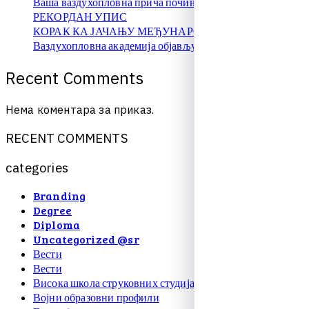
Ваша ваздухопловна прича почиње овде!
РЕКОРДАН УПИС
КОРАК КА ЈАЧАЊУ МЕЂУНАРОДНЕ САРАДЊЕ
Ваздухопловна академија објављује упис на � …
R
e
c
e
n
t
C
o
m
m
e
n
t
s
Нема коментара за приказ.
R
E
C
E
N
T
C
O
M
M
E
N
T
S
c
a
t
e
g
o
r
i
e
s
Branding
Degree
Diploma
Uncategorized @sr
Вести
Вести
Висока школа струковних студија
Војни образовни профили