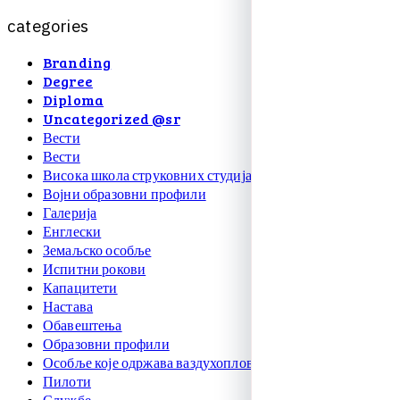
c
a
t
e
g
o
r
i
e
s
Branding
Degree
Diploma
Uncategorized @sr
Вести
Вести
Висока школа струковних студија
Војни образовни профили
Галерија
Енглески
Земаљско особље
Испитни рокови
Капацитети
Настава
Обавештења
Образовни профили
Особље које одржава ваздухоплове
Пилоти
Службе