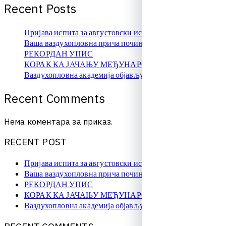
R
e
c
e
n
t
P
o
s
t
s
Пријава испита за августовски испитни рок
Ваша ваздухопловна прича почиње овде!
РЕКОРДАН УПИС
КОРАК КА ЈАЧАЊУ МЕЂУНАРОДНЕ САРАДЊЕ
Ваздухопловна академија објављује упис на � …
R
e
c
e
n
t
C
o
m
m
e
n
t
s
Нема коментара за приказ.
R
E
C
E
N
T
P
O
S
T
Пријава испита за августовски испитни рок
Ваша ваздухопловна прича почиње овде!
РЕКОРДАН УПИС
КОРАК КА ЈАЧАЊУ МЕЂУНАРОДНЕ САРАДЊЕ
Ваздухопловна академија објављује упис на � …