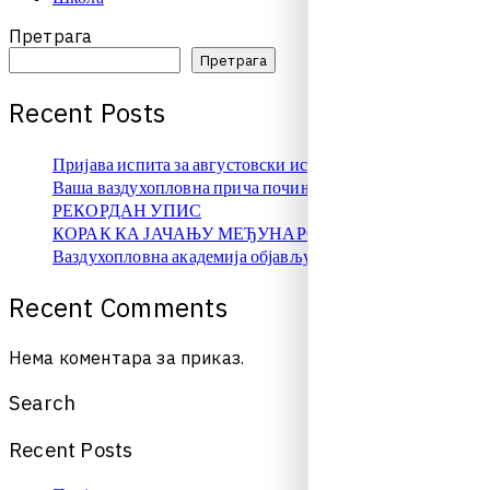
Претрага
Претрага
R
e
c
e
n
t
P
o
s
t
s
Пријава испита за августовски испитни рок
Ваша ваздухопловна прича почиње овде!
РЕКОРДАН УПИС
КОРАК КА ЈАЧАЊУ МЕЂУНАРОДНЕ САРАДЊЕ
Ваздухопловна академија објављује упис на � …
R
e
c
e
n
t
C
o
m
m
e
n
t
s
Нема коментара за приказ.
S
e
a
r
c
h
R
e
c
e
n
t
P
o
s
t
s