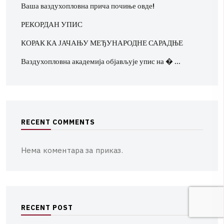
Ваша ваздухопловна прича почиње овде!
РЕКОРДАН УПИС
КОРАК КА ЈАЧАЊУ МЕЂУНАРОДНЕ САРАДЊЕ
Ваздухопловна академија објављује упис на � …
R
E
C
E
N
T
C
O
M
M
E
N
T
S
Нема коментара за приказ.
R
E
C
E
N
T
P
O
S
T