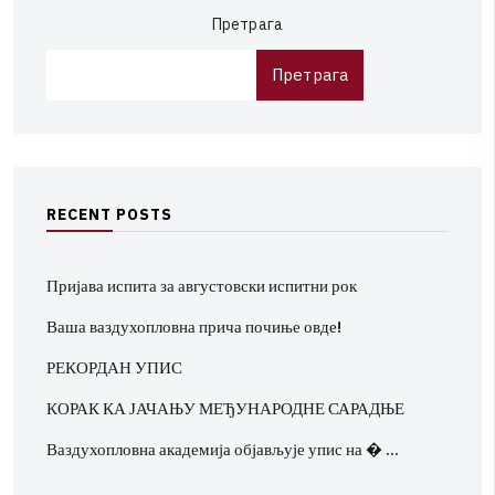
Претрага
Претрага
R
E
C
E
N
T
P
O
S
T
S
Пријава испита за августовски испитни рок
Ваша ваздухопловна прича почиње овде!
РЕКОРДАН УПИС
КОРАК КА ЈАЧАЊУ МЕЂУНАРОДНЕ САРАДЊЕ
Ваздухопловна академија објављује упис на � …