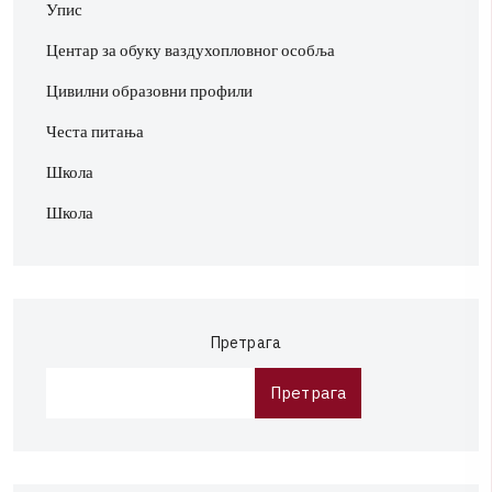
Упис
Центар за обуку ваздухопловног особља
Цивилни образовни профили
Честа питања
Школа
Школа
Претрага
Претрага