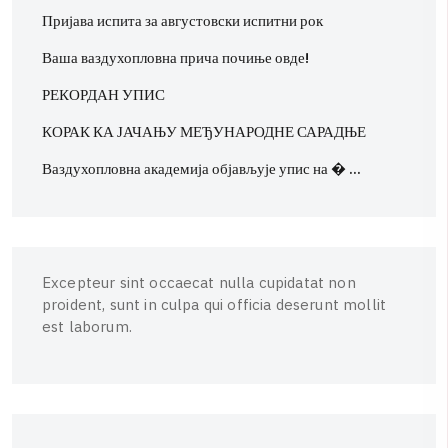
Пријава испита за августовски испитни рок
Ваша ваздухопловна прича почиње овде!
РЕКОРДАН УПИС
КОРАК КА ЈАЧАЊУ МЕЂУНАРОДНЕ САРАДЊЕ
Ваздухопловна академија објављује упис на � …
E
x
c
e
p
t
e
u
r
s
i
n
t
o
c
c
a
e
c
a
t
n
u
l
l
a
c
u
p
i
d
a
t
a
t
n
o
n
p
r
o
i
d
e
n
t
,
s
u
n
t
i
n
c
u
l
p
a
q
u
i
o
f
f
i
c
i
a
d
e
s
e
r
u
n
t
m
o
l
l
i
t
e
s
t
l
a
b
o
r
u
m
.