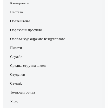
Капацитети
Настава
Обавештења
Образовни профили
Особље које одржава ваздухоплове
Пилоти
Службе
Средња стручна школа
Студенти
Студије
Точиоци горива
Упис