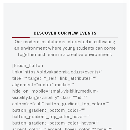
D
I
S
C
O
V
E
R
O
U
R
N
E
W
E
V
E
N
T
S
O
u
r
m
o
d
e
r
n
i
n
s
t
i
t
u
t
i
o
n
i
s
i
n
t
e
r
e
s
t
e
d
i
n
c
u
l
t
i
v
a
t
i
n
g
a
n
e
n
v
i
r
o
n
m
e
n
t
w
h
e
r
e
y
o
u
n
g
s
t
u
d
e
n
t
s
c
a
n
c
o
m
e
t
o
g
e
t
h
e
r
a
n
d
l
e
a
r
n
i
n
a
c
r
e
a
t
i
v
e
e
n
v
i
r
o
n
m
e
n
t
.
[
f
u
s
i
o
n
_
b
u
t
t
o
n
l
i
n
k
=
“
h
t
t
p
s
:
/
/
o
l
d
.
v
a
k
a
d
e
m
i
j
a
.
e
d
u
.
r
s
/
e
v
e
n
t
s
/
“
t
i
t
l
e
=
“
“
t
a
r
g
e
t
=
“
_
s
e
l
f
“
l
i
n
k
_
a
t
t
r
i
b
u
t
e
s
=
“
“
a
l
i
g
n
m
e
n
t
=
“
c
e
n
t
e
r
“
m
o
d
a
l
=
“
“
h
i
d
e
_
o
n
_
m
o
b
i
l
e
=
“
s
m
a
l
l
-
v
i
s
i
b
i
l
i
t
y
,
m
e
d
i
u
m
-
v
i
s
i
b
i
l
i
t
y
,
l
a
r
g
e
-
v
i
s
i
b
i
l
i
t
y
“
c
l
a
s
s
=
“
“
i
d
=
“
“
c
o
l
o
r
=
“
d
e
f
a
u
l
t
“
b
u
t
t
o
n
_
g
r
a
d
i
e
n
t
_
t
o
p
_
c
o
l
o
r
=
“
“
b
u
t
t
o
n
_
g
r
a
d
i
e
n
t
_
b
o
t
t
o
m
_
c
o
l
o
r
=
“
“
b
u
t
t
o
n
_
g
r
a
d
i
e
n
t
_
t
o
p
_
c
o
l
o
r
_
h
o
v
e
r
=
“
“
b
u
t
t
o
n
_
g
r
a
d
i
e
n
t
_
b
o
t
t
o
m
_
c
o
l
o
r
_
h
o
v
e
r
=
“
“
a
c
c
e
n
t
_
c
o
l
o
r
=
“
“
a
c
c
e
n
t
_
h
o
v
e
r
_
c
o
l
o
r
=
“
“
t
y
p
e
=
“
“