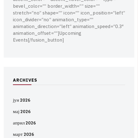
b
e
v
e
l
_
c
o
l
o
r
=
“
“
b
o
r
d
e
r
_
w
i
d
t
h
=
“
“
s
i
z
e
=
“
“
s
t
r
e
t
c
h
=
“
n
o
“
s
h
a
p
e
=
“
“
i
c
o
n
=
“
“
i
c
o
n
_
p
o
s
i
t
i
o
n
=
“
l
e
f
t
“
i
c
o
n
_
d
i
v
i
d
e
r
=
“
n
o
“
a
n
i
m
a
t
i
o
n
_
t
y
p
e
=
“
“
a
n
i
m
a
t
i
o
n
_
d
i
r
e
c
t
i
o
n
=
“
l
e
f
t
“
a
n
i
m
a
t
i
o
n
_
s
p
e
e
d
=
“
0
.
3
″
a
n
i
m
a
t
i
o
n
_
o
f
f
s
e
t
=
“
“
]
U
p
c
o
m
i
n
g
E
v
e
n
t
s
[
/
f
u
s
i
o
n
_
b
u
t
t
o
n
]
A
R
C
H
I
V
E
S
јун 2026
мај 2026
април 2026
март 2026