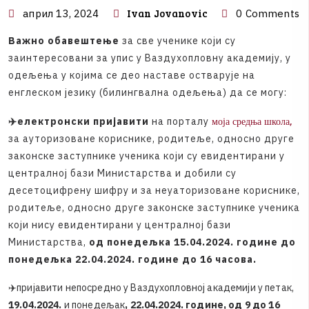
Ivan Jovanovic
април 13, 2024
0 Comments
Важно обавештење
з
а
с
в
е
у
ч
е
н
и
к
е
к
о
ј
и
с
у
з
а
и
н
т
е
р
е
с
о
в
а
н
и
з
а
у
п
и
с
у
В
а
з
д
у
х
о
п
л
о
в
н
у
а
к
а
д
е
м
и
ј
у
,
у
о
д
е
љ
е
њ
а
у
к
о
ј
и
м
а
с
е
д
е
о
н
а
с
т
а
в
е
о
с
т
в
а
р
у
ј
е
н
а
е
н
г
л
е
с
к
о
м
ј
е
з
и
к
у
(
б
и
л
и
н
г
в
а
л
н
а
о
д
е
љ
е
њ
а
)
д
а
с
е
м
о
г
у
:
моја средња школа,
✈️електронски пријавити
н
а
п
о
р
т
а
л
у
з
а
а
у
т
о
р
и
з
о
в
а
н
е
к
о
р
и
с
н
и
к
е
,
р
о
д
и
т
е
љ
е
,
о
д
н
о
с
н
о
д
р
у
г
е
з
а
к
о
н
с
к
е
з
а
с
т
у
п
н
и
к
е
у
ч
е
н
и
к
а
к
о
ј
и
с
у
е
в
и
д
е
н
т
и
р
а
н
и
у
ц
е
н
т
р
а
л
н
о
ј
б
а
з
и
М
и
н
и
с
т
а
р
с
т
в
а
и
д
о
б
и
л
и
с
у
д
е
с
е
т
о
ц
и
ф
р
е
н
у
ш
и
ф
р
у
и
з
а
н
е
у
а
т
о
р
и
з
о
в
а
н
е
к
о
р
и
с
н
и
к
е
,
р
о
д
и
т
е
љ
е
,
о
д
н
о
с
н
о
д
р
у
г
е
з
а
к
о
н
с
к
е
з
а
с
т
у
п
н
и
к
е
у
ч
е
н
и
к
а
к
о
ј
и
н
и
с
у
е
в
и
д
е
н
т
и
р
а
н
и
у
ц
е
н
т
р
а
л
н
о
ј
б
а
з
и
М
и
н
и
с
т
а
р
с
т
в
а
,
од понедељка 15.04.2024. године до
понедељка 22.04.2024. године до 16 часова.
✈️пријавити непосредно у Ваздухопловној академији у петак,
19.04.2024.
и понедељак
, 22.04.2024. године, од 9 до 16