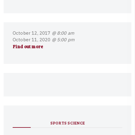
O
c
t
o
b
e
r
1
2
,
2
0
1
7
@ 8:00 am
O
c
t
o
b
e
r
1
1
,
2
0
2
0
@ 5:00 pm
Find out more
SPORTS SCIENCE