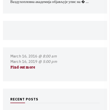
Ваздухопловна академија објављује упис на � …
M
a
r
c
h
1
6
,
2
0
1
6
@ 8:00 am
M
a
r
c
h
1
6
,
2
0
1
9
@ 5:00 pm
Find out more
R
E
C
E
N
T
P
O
S
T
S