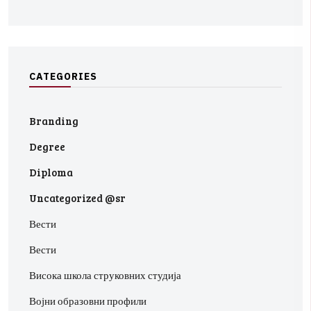
C
A
T
E
G
O
R
I
E
S
Branding
Degree
Diploma
Uncategorized @sr
Вести
Вести
Висока школа струковних студија
Војни образовни профили