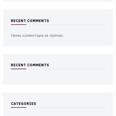
R
E
C
E
N
T
C
O
M
M
E
N
T
S
Нема коментара за приказ.
R
E
C
E
N
T
C
O
M
M
E
N
T
S
C
A
T
E
G
O
R
I
E
S