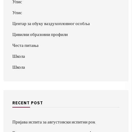
Упис
Упис
Центар за обуку ваздухопловног особља
Цивилни образовни профили
Честа питања
Школа
Школа
R
E
C
E
N
T
P
O
S
T
Пријава испита за августовски испитни рок