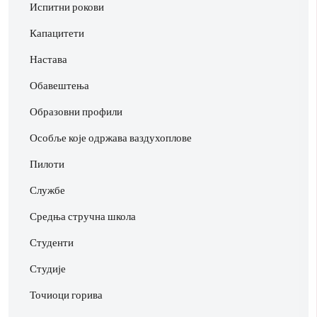
Испитни рокови
Капацитети
Настава
Обавештења
Образовни профили
Особље које одржава ваздухоплове
Пилоти
Службе
Средња стручна школа
Студенти
Студије
Точиоци горива