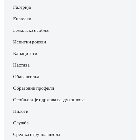
Галерија
Енглески
Земаљско особље
Испитни рокови
Капацитети
Настава
Обавештења
Образовни профили
Особље које одржава ваздухоплове
Пилоти
Службе
Средња стручна школа