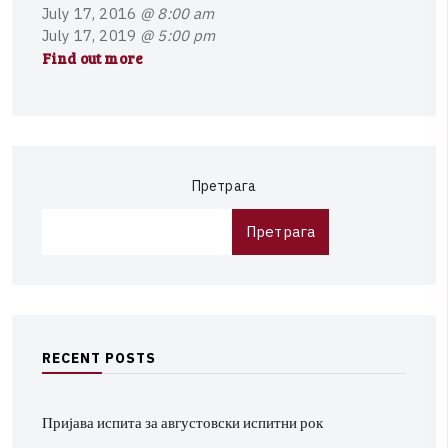
J
u
l
y
1
7
,
2
0
1
6
@ 8:00 am
J
u
l
y
1
7
,
2
0
1
9
@ 5:00 pm
Find out more
Претрага
Претрага
R
E
C
E
N
T
P
O
S
T
S
Пријава испита за августовски испитни рок