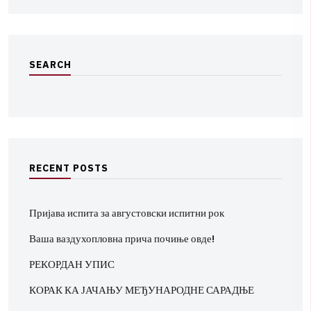
S
E
A
R
C
H
R
E
C
E
N
T
P
O
S
T
S
Пријава испита за августовски испитни рок
Ваша ваздухопловна прича почиње овде!
РЕКОРДАН УПИС
КОРАК КА ЈАЧАЊУ МЕЂУНАРОДНЕ САРАДЊЕ