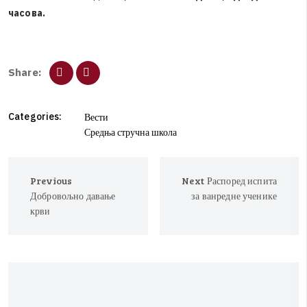
часова.
S
h
a
r
e
:
Categories:
Вести
Средња стручна школа
Previous
Next
Распоред испита
Добровољно давање
за ванредне ученике
крви