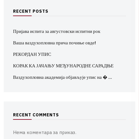
R
E
C
E
N
T
P
O
S
T
S
Пријава испита за августовски испитни рок
Ваша ваздухопловна прича почиње овде!
РЕКОРДАН УПИС
КОРАК КА ЈАЧАЊУ МЕЂУНАРОДНЕ САРАДЊЕ
Ваздухопловна академија објављује упис на � …
R
E
C
E
N
T
C
O
M
M
E
N
T
S
Нема коментара за приказ.