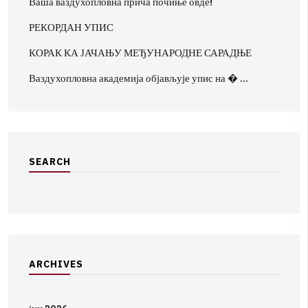
Ваша ваздухопловна прича почиње овде!
РЕКОРДАН УПИС
КОРАК КА ЈАЧАЊУ МЕЂУНАРОДНЕ САРАДЊЕ
Ваздухопловна академија објављује упис на � …
S
E
A
R
C
H
A
R
C
H
I
V
E
S