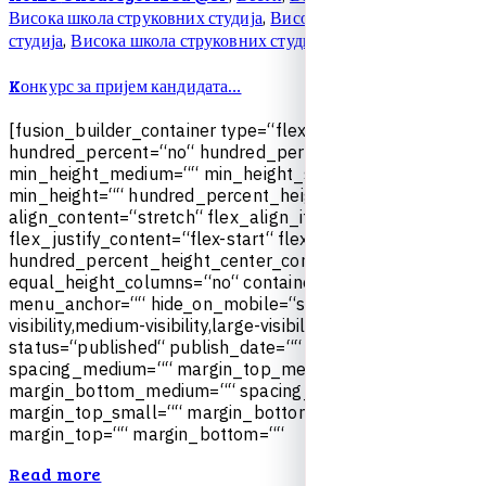
Висока школа струковних студија
Висока школа струковних
,
студија
Висока школа струковних студија
Обавештења
,
,
Kонкурс за пријем кандидата…
[
f
u
s
i
o
n
_
b
u
i
l
d
e
r
_
c
o
n
t
a
i
n
e
r
t
y
p
e
=
“
f
l
e
x
“
h
u
n
d
r
e
d
_
p
e
r
c
e
n
t
=
“
n
o
“
h
u
n
d
r
e
d
_
p
e
r
c
e
n
t
_
h
e
i
g
h
t
=
“
n
o
“
m
i
n
_
h
e
i
g
h
t
_
m
e
d
i
u
m
=
“
“
m
i
n
_
h
e
i
g
h
t
_
s
m
a
l
l
=
“
“
m
i
n
_
h
e
i
g
h
t
=
“
“
h
u
n
d
r
e
d
_
p
e
r
c
e
n
t
_
h
e
i
g
h
t
_
s
c
r
o
l
l
=
“
n
o
“
a
l
i
g
n
_
c
o
n
t
e
n
t
=
“
s
t
r
e
t
c
h
“
f
l
e
x
_
a
l
i
g
n
_
i
t
e
m
s
=
“
f
l
e
x
-
s
t
a
r
t
“
f
l
e
x
_
j
u
s
t
i
f
y
_
c
o
n
t
e
n
t
=
“
f
l
e
x
-
s
t
a
r
t
“
f
l
e
x
_
c
o
l
u
m
n
_
s
p
a
c
i
n
g
=
“
“
h
u
n
d
r
e
d
_
p
e
r
c
e
n
t
_
h
e
i
g
h
t
_
c
e
n
t
e
r
_
c
o
n
t
e
n
t
=
“
y
e
s
“
e
q
u
a
l
_
h
e
i
g
h
t
_
c
o
l
u
m
n
s
=
“
n
o
“
c
o
n
t
a
i
n
e
r
_
t
a
g
=
“
d
i
v
“
m
e
n
u
_
a
n
c
h
o
r
=
“
“
h
i
d
e
_
o
n
_
m
o
b
i
l
e
=
“
s
m
a
l
l
-
v
i
s
i
b
i
l
i
t
y
,
m
e
d
i
u
m
-
v
i
s
i
b
i
l
i
t
y
,
l
a
r
g
e
-
v
i
s
i
b
i
l
i
t
y
“
s
t
a
t
u
s
=
“
p
u
b
l
i
s
h
e
d
“
p
u
b
l
i
s
h
_
d
a
t
e
=
“
“
c
l
a
s
s
=
“
“
i
d
=
“
“
s
p
a
c
i
n
g
_
m
e
d
i
u
m
=
“
“
m
a
r
g
i
n
_
t
o
p
_
m
e
d
i
u
m
=
“
“
m
a
r
g
i
n
_
b
o
t
t
o
m
_
m
e
d
i
u
m
=
“
“
s
p
a
c
i
n
g
_
s
m
a
l
l
=
“
“
m
a
r
g
i
n
_
t
o
p
_
s
m
a
l
l
=
“
“
m
a
r
g
i
n
_
b
o
t
t
o
m
_
s
m
a
l
l
=
“
“
m
a
r
g
i
n
_
t
o
p
=
“
“
m
a
r
g
i
n
_
b
o
t
t
o
m
=
“
“
Read more