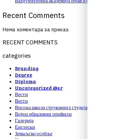
Ваздухопловна академија објављује упис на � …
R
e
c
e
n
t
C
o
m
m
e
n
t
s
Нема коментара за приказ.
R
E
C
E
N
T
C
O
M
M
E
N
T
S
c
a
t
e
g
o
r
i
e
s
Branding
Degree
Diploma
Uncategorized @sr
Вести
Вести
Висока школа струковних студија
Војни образовни профили
Галерија
Енглески
Земаљско особље