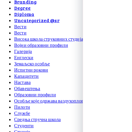
Branding
Degree
Diploma
Uncategorized @sr
Вести
Вести
Висока школа струковних студија
Војни образовни профили
Галерија
Енглески
Земаљско особље
Испитни рокови
Капацитети
Настава
Обавештења
Образовни профили
Особље које одржава ваздухоплове
Пилоти
Службе
Средња стручна школа
Студенти
Студије