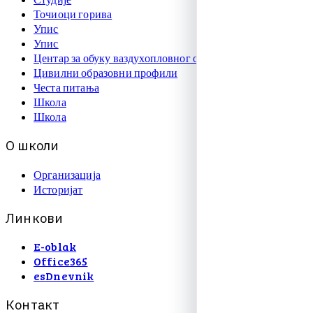
Точиоци горива
Упис
Упис
Центар за обуку ваздухопловног особља
Цивилни образовни профили
Честа питања
Школа
Школа
О
ш
к
о
л
и
Организација
Историјат
Л
и
н
к
о
в
и
E-oblak
Office365
esDnevnik
К
о
н
т
а
к
т