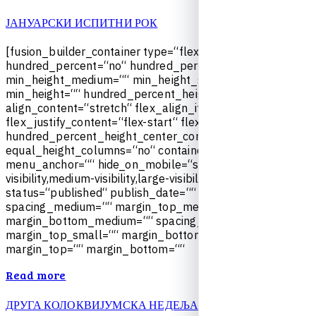
ЈАНУАРСКИ ИСПИТНИ РОК
[
f
u
s
i
o
n
_
b
u
i
l
d
e
r
_
c
o
n
t
a
i
n
e
r
t
y
p
e
=
“
f
l
e
x
“
h
u
n
d
r
e
d
_
p
e
r
c
e
n
t
=
“
n
o
“
h
u
n
d
r
e
d
_
p
e
r
c
e
n
t
_
h
e
i
g
h
t
=
“
n
o
“
m
i
n
_
h
e
i
g
h
t
_
m
e
d
i
u
m
=
“
“
m
i
n
_
h
e
i
g
h
t
_
s
m
a
l
l
=
“
“
m
i
n
_
h
e
i
g
h
t
=
“
“
h
u
n
d
r
e
d
_
p
e
r
c
e
n
t
_
h
e
i
g
h
t
_
s
c
r
o
l
l
=
“
n
o
“
a
l
i
g
n
_
c
o
n
t
e
n
t
=
“
s
t
r
e
t
c
h
“
f
l
e
x
_
a
l
i
g
n
_
i
t
e
m
s
=
“
f
l
e
x
-
s
t
a
r
t
“
f
l
e
x
_
j
u
s
t
i
f
y
_
c
o
n
t
e
n
t
=
“
f
l
e
x
-
s
t
a
r
t
“
f
l
e
x
_
c
o
l
u
m
n
_
s
p
a
c
i
n
g
=
“
“
h
u
n
d
r
e
d
_
p
e
r
c
e
n
t
_
h
e
i
g
h
t
_
c
e
n
t
e
r
_
c
o
n
t
e
n
t
=
“
y
e
s
“
e
q
u
a
l
_
h
e
i
g
h
t
_
c
o
l
u
m
n
s
=
“
n
o
“
c
o
n
t
a
i
n
e
r
_
t
a
g
=
“
d
i
v
“
m
e
n
u
_
a
n
c
h
o
r
=
“
“
h
i
d
e
_
o
n
_
m
o
b
i
l
e
=
“
s
m
a
l
l
-
v
i
s
i
b
i
l
i
t
y
,
m
e
d
i
u
m
-
v
i
s
i
b
i
l
i
t
y
,
l
a
r
g
e
-
v
i
s
i
b
i
l
i
t
y
“
s
t
a
t
u
s
=
“
p
u
b
l
i
s
h
e
d
“
p
u
b
l
i
s
h
_
d
a
t
e
=
“
“
c
l
a
s
s
=
“
“
i
d
=
“
“
s
p
a
c
i
n
g
_
m
e
d
i
u
m
=
“
“
m
a
r
g
i
n
_
t
o
p
_
m
e
d
i
u
m
=
“
“
m
a
r
g
i
n
_
b
o
t
t
o
m
_
m
e
d
i
u
m
=
“
“
s
p
a
c
i
n
g
_
s
m
a
l
l
=
“
“
m
a
r
g
i
n
_
t
o
p
_
s
m
a
l
l
=
“
“
m
a
r
g
i
n
_
b
o
t
t
o
m
_
s
m
a
l
l
=
“
“
m
a
r
g
i
n
_
t
o
p
=
“
“
m
a
r
g
i
n
_
b
o
t
t
o
m
=
“
“
Read more
ДРУГА КОЛОКВИЈУМСКА НЕДЕЉА