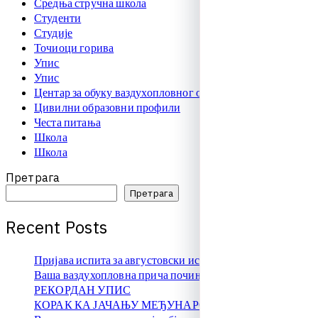
Средња стручна школа
Студенти
Студије
Точиоци горива
Упис
Упис
Центар за обуку ваздухопловног особља
Цивилни образовни профили
Честа питања
Школа
Школа
Претрага
Претрага
R
e
c
e
n
t
P
o
s
t
s
Пријава испита за августовски испитни рок
Ваша ваздухопловна прича почиње овде!
РЕКОРДАН УПИС
КОРАК КА ЈАЧАЊУ МЕЂУНАРОДНЕ САРАДЊЕ