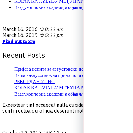
КОРАК КА ЈАЧАЊУ МЕЂУНАРОДНЕ САРАДЊЕ
Ваздухопловна академија објављује упис на � …
M
a
r
c
h
1
6
,
2
0
1
6
@ 8:00 am
M
a
r
c
h
1
6
,
2
0
1
9
@ 5:00 pm
Find out more
R
e
c
e
n
t
P
o
s
t
s
Пријава испита за августовски испитни рок
Ваша ваздухопловна прича почиње овде!
РЕКОРДАН УПИС
КОРАК КА ЈАЧАЊУ МЕЂУНАРОДНЕ САРАДЊЕ
Ваздухопловна академија објављује упис на � …
E
x
c
e
p
t
e
u
r
s
i
n
t
o
c
c
a
e
c
a
t
n
u
l
l
a
c
u
p
i
d
a
t
a
t
n
o
n
p
r
o
i
d
e
n
t
,
s
u
n
t
i
n
c
u
l
p
a
q
u
i
o
f
f
i
c
i
a
d
e
s
e
r
u
n
t
m
o
l
l
i
t
e
s
t
l
a
b
o
r
u
m
.
O
c
t
o
b
e
r
1
2
,
2
0
1
7
@ 8:00 am