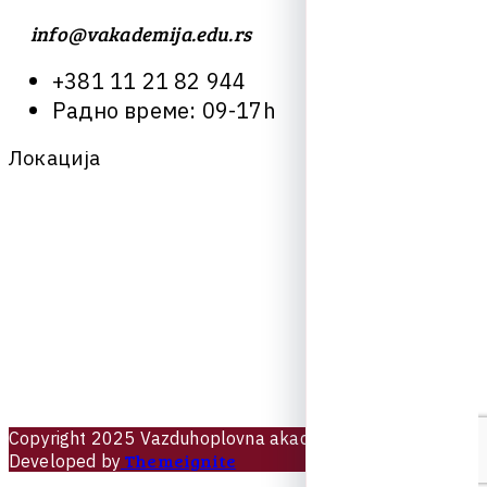
info@vakademija.edu.rs
+
3
8
1
1
1
2
1
8
2
9
4
4
Р
а
д
н
о
в
р
е
м
е
:
0
9
-
1
7
h
Л
о
к
а
ц
и
ј
а
C
o
p
y
r
i
g
h
t
2
0
2
5
V
a
z
d
u
h
o
p
l
o
v
n
a
a
k
a
d
e
m
i
j
a
Design &
Themeignite
Developed by