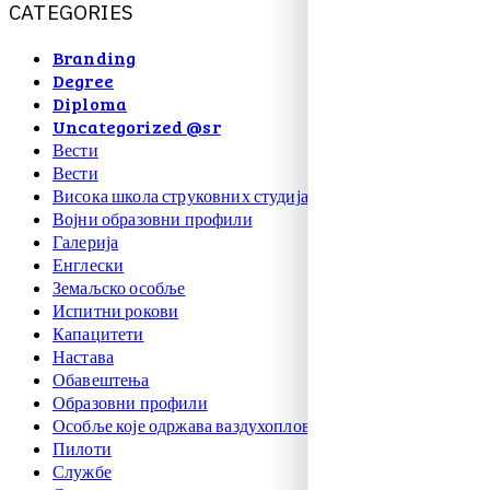
C
A
T
E
G
O
R
I
E
S
Branding
Degree
Diploma
Uncategorized @sr
Вести
Вести
Висока школа струковних студија
Војни образовни профили
Галерија
Енглески
Земаљско особље
Испитни рокови
Капацитети
Настава
Обавештења
Образовни профили
Особље које одржава ваздухоплове
Пилоти
Службе