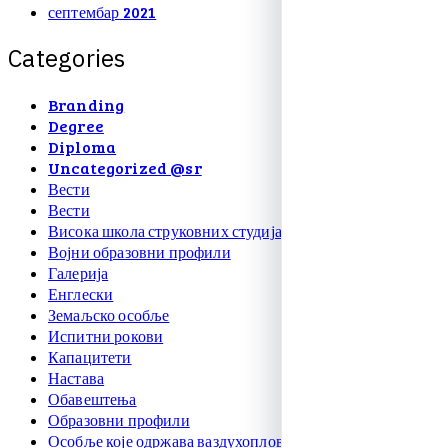
септембар 2021
C
a
t
e
g
o
r
i
e
s
Branding
Degree
Diploma
Uncategorized @sr
Вести
Вести
Висока школа струковних студија
Војни образовни профили
Галерија
Енглески
Земаљско особље
Испитни рокови
Капацитети
Настава
Обавештења
Образовни профили
Особље које одржава ваздухоплове