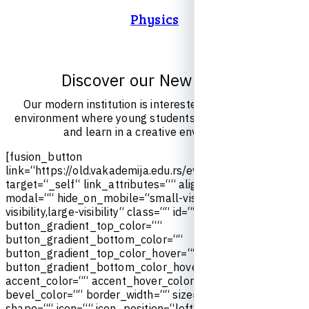
Physics
D
i
s
c
o
v
e
r
o
u
r
N
e
w
E
v
e
n
t
s
O
u
r
m
o
d
e
r
n
i
n
s
t
i
t
u
t
i
o
n
i
s
i
n
t
e
r
e
s
t
e
d
i
n
c
u
l
t
i
v
a
t
i
n
g
a
n
e
n
v
i
r
o
n
m
e
n
t
w
h
e
r
e
y
o
u
n
g
s
t
u
d
e
n
t
s
c
a
n
c
o
m
e
t
o
g
e
t
h
e
r
a
n
d
l
e
a
r
n
i
n
a
c
r
e
a
t
i
v
e
e
n
v
i
r
o
n
m
e
n
t
.
[
f
u
s
i
o
n
_
b
u
t
t
o
n
l
i
n
k
=
“
h
t
t
p
s
:
/
/
o
l
d
.
v
a
k
a
d
e
m
i
j
a
.
e
d
u
.
r
s
/
e
v
e
n
t
s
/
“
t
i
t
l
e
=
“
“
t
a
r
g
e
t
=
“
_
s
e
l
f
“
l
i
n
k
_
a
t
t
r
i
b
u
t
e
s
=
“
“
a
l
i
g
n
m
e
n
t
=
“
c
e
n
t
e
r
“
m
o
d
a
l
=
“
“
h
i
d
e
_
o
n
_
m
o
b
i
l
e
=
“
s
m
a
l
l
-
v
i
s
i
b
i
l
i
t
y
,
m
e
d
i
u
m
-
v
i
s
i
b
i
l
i
t
y
,
l
a
r
g
e
-
v
i
s
i
b
i
l
i
t
y
“
c
l
a
s
s
=
“
“
i
d
=
“
“
c
o
l
o
r
=
“
d
e
f
a
u
l
t
“
b
u
t
t
o
n
_
g
r
a
d
i
e
n
t
_
t
o
p
_
c
o
l
o
r
=
“
“
b
u
t
t
o
n
_
g
r
a
d
i
e
n
t
_
b
o
t
t
o
m
_
c
o
l
o
r
=
“
“
b
u
t
t
o
n
_
g
r
a
d
i
e
n
t
_
t
o
p
_
c
o
l
o
r
_
h
o
v
e
r
=
“
“
b
u
t
t
o
n
_
g
r
a
d
i
e
n
t
_
b
o
t
t
o
m
_
c
o
l
o
r
_
h
o
v
e
r
=
“
“
a
c
c
e
n
t
_
c
o
l
o
r
=
“
“
a
c
c
e
n
t
_
h
o
v
e
r
_
c
o
l
o
r
=
“
“
t
y
p
e
=
“
“
b
e
v
e
l
_
c
o
l
o
r
=
“
“
b
o
r
d
e
r
_
w
i
d
t
h
=
“
“
s
i
z
e
=
“
“
s
t
r
e
t
c
h
=
“
n
o
“
s
h
a
p
e
=
“
“
i
c
o
n
=
“
“
i
c
o
n
_
p
o
s
i
t
i
o
n
=
“
l
e
f
t
“
i
c
o
n
_
d
i
v
i
d
e
r
=
“
n
o
“