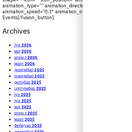
a
n
i
m
a
t
i
o
n
_
t
y
p
e
=
“
“
a
n
i
m
a
t
i
o
n
_
d
i
r
e
c
t
i
o
n
=
“
l
e
f
t
“
a
n
i
m
a
t
i
o
n
_
s
p
e
e
d
=
“
0
.
3
″
a
n
i
m
a
t
i
o
n
_
o
f
f
s
e
t
=
“
“
]
U
p
c
o
m
i
n
g
E
v
e
n
t
s
[
/
f
u
s
i
o
n
_
b
u
t
t
o
n
]
A
r
c
h
i
v
e
s
јун 2026
мај 2026
април 2026
март 2026
децембар 2025
новембар 2025
октобар 2025
септембар 2025
јул 2025
јун 2025
мај 2025
април 2025
март 2025
фебруар 2025
децембар 2024