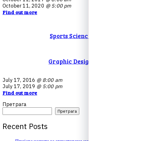
O
c
t
o
b
e
r
1
1
,
2
0
2
0
@ 5:00 pm
Find out more
Sports Science
Graphic Design
J
u
l
y
1
7
,
2
0
1
6
@ 8:00 am
J
u
l
y
1
7
,
2
0
1
9
@ 5:00 pm
Find out more
Претрага
Претрага
R
e
c
e
n
t
P
o
s
t
s
Пријава испита за августовски испитни рок