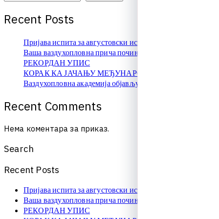
R
e
c
e
n
t
P
o
s
t
s
Пријава испита за августовски испитни рок
Ваша ваздухопловна прича почиње овде!
РЕКОРДАН УПИС
КОРАК КА ЈАЧАЊУ МЕЂУНАРОДНЕ САРАДЊЕ
Ваздухопловна академија објављује упис на � …
R
e
c
e
n
t
C
o
m
m
e
n
t
s
Нема коментара за приказ.
S
e
a
r
c
h
R
e
c
e
n
t
P
o
s
t
s
Пријава испита за августовски испитни рок
Ваша ваздухопловна прича почиње овде!
РЕКОРДАН УПИС