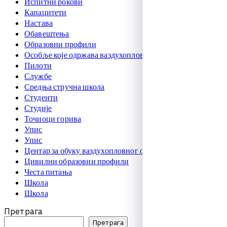
Испитни рокови
Капацитети
Настава
Обавештења
Образовни профили
Особље које одржава ваздухоплове
Пилоти
Службе
Средња стручна школа
Студенти
Студије
Точиоци горива
Упис
Упис
Центар за обуку ваздухопловног особља
Цивилни образовни профили
Честа питања
Школа
Школа
Претрага
Претрага