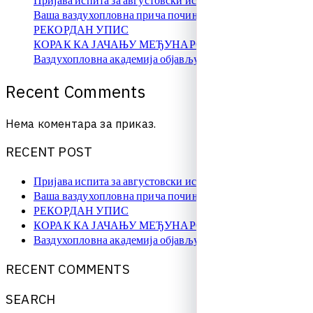
Ваша ваздухопловна прича почиње овде!
РЕКОРДАН УПИС
КОРАК КА ЈАЧАЊУ МЕЂУНАРОДНЕ САРАДЊЕ
Ваздухопловна академија објављује упис на � …
R
e
c
e
n
t
C
o
m
m
e
n
t
s
Нема коментара за приказ.
R
E
C
E
N
T
P
O
S
T
Пријава испита за августовски испитни рок
Ваша ваздухопловна прича почиње овде!
РЕКОРДАН УПИС
КОРАК КА ЈАЧАЊУ МЕЂУНАРОДНЕ САРАДЊЕ
Ваздухопловна академија објављује упис на � …
R
E
C
E
N
T
C
O
M
M
E
N
T
S
S
E
A
R
C
H