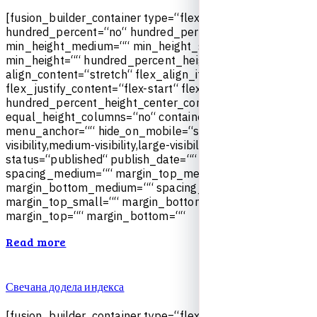
[
f
u
s
i
o
n
_
b
u
i
l
d
e
r
_
c
o
n
t
a
i
n
e
r
t
y
p
e
=
“
f
l
e
x
“
h
u
n
d
r
e
d
_
p
e
r
c
e
n
t
=
“
n
o
“
h
u
n
d
r
e
d
_
p
e
r
c
e
n
t
_
h
e
i
g
h
t
=
“
n
o
“
m
i
n
_
h
e
i
g
h
t
_
m
e
d
i
u
m
=
“
“
m
i
n
_
h
e
i
g
h
t
_
s
m
a
l
l
=
“
“
m
i
n
_
h
e
i
g
h
t
=
“
“
h
u
n
d
r
e
d
_
p
e
r
c
e
n
t
_
h
e
i
g
h
t
_
s
c
r
o
l
l
=
“
n
o
“
a
l
i
g
n
_
c
o
n
t
e
n
t
=
“
s
t
r
e
t
c
h
“
f
l
e
x
_
a
l
i
g
n
_
i
t
e
m
s
=
“
f
l
e
x
-
s
t
a
r
t
“
f
l
e
x
_
j
u
s
t
i
f
y
_
c
o
n
t
e
n
t
=
“
f
l
e
x
-
s
t
a
r
t
“
f
l
e
x
_
c
o
l
u
m
n
_
s
p
a
c
i
n
g
=
“
“
h
u
n
d
r
e
d
_
p
e
r
c
e
n
t
_
h
e
i
g
h
t
_
c
e
n
t
e
r
_
c
o
n
t
e
n
t
=
“
y
e
s
“
e
q
u
a
l
_
h
e
i
g
h
t
_
c
o
l
u
m
n
s
=
“
n
o
“
c
o
n
t
a
i
n
e
r
_
t
a
g
=
“
d
i
v
“
m
e
n
u
_
a
n
c
h
o
r
=
“
“
h
i
d
e
_
o
n
_
m
o
b
i
l
e
=
“
s
m
a
l
l
-
v
i
s
i
b
i
l
i
t
y
,
m
e
d
i
u
m
-
v
i
s
i
b
i
l
i
t
y
,
l
a
r
g
e
-
v
i
s
i
b
i
l
i
t
y
“
s
t
a
t
u
s
=
“
p
u
b
l
i
s
h
e
d
“
p
u
b
l
i
s
h
_
d
a
t
e
=
“
“
c
l
a
s
s
=
“
“
i
d
=
“
“
s
p
a
c
i
n
g
_
m
e
d
i
u
m
=
“
“
m
a
r
g
i
n
_
t
o
p
_
m
e
d
i
u
m
=
“
“
m
a
r
g
i
n
_
b
o
t
t
o
m
_
m
e
d
i
u
m
=
“
“
s
p
a
c
i
n
g
_
s
m
a
l
l
=
“
“
m
a
r
g
i
n
_
t
o
p
_
s
m
a
l
l
=
“
“
m
a
r
g
i
n
_
b
o
t
t
o
m
_
s
m
a
l
l
=
“
“
m
a
r
g
i
n
_
t
o
p
=
“
“
m
a
r
g
i
n
_
b
o
t
t
o
m
=
“
“
Read more
Свечана додела индекса
[
f
u
s
i
o
n
_
b
u
i
l
d
e
r
_
c
o
n
t
a
i
n
e
r
t
y
p
e
=
“
f
l
e
x
“