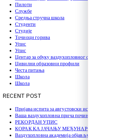
Пилоти
Службе
Средња стручна школа
Студенти
Студије
Точиоци горива
Упис
Упис
Центар за обуку ваздухопловног особља
Цивилни образовни профили
Честа питања
Школа
Школа
R
E
C
E
N
T
P
O
S
T
Пријава испита за августовски испитни рок
Ваша ваздухопловна прича почиње овде!
РЕКОРДАН УПИС
КОРАК КА ЈАЧАЊУ МЕЂУНАРОДНЕ САРАДЊЕ
Ваздухопловна академија објављује упис на � …