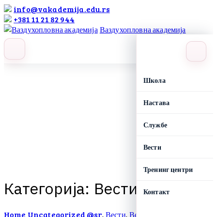
info@vakademija.edu.rs
+381 11 21 82 944
Ваздухопловна академија
search
label
Школа
Настава
Службе
Вести
Тренинг центри
К
а
т
е
г
о
р
и
ј
а
:
Вести
Контакт
Home
Uncategorized @sr
Вести
Вести
Вести
Вести
,
,
,
,
,