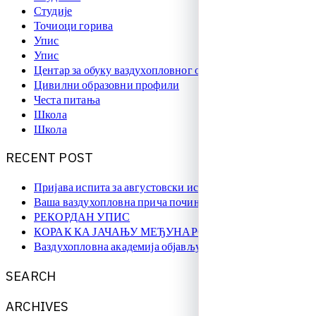
Студије
Точиоци горива
Упис
Упис
Центар за обуку ваздухопловног особља
Цивилни образовни профили
Честа питања
Школа
Школа
R
E
C
E
N
T
P
O
S
T
Пријава испита за августовски испитни рок
Ваша ваздухопловна прича почиње овде!
РЕКОРДАН УПИС
КОРАК КА ЈАЧАЊУ МЕЂУНАРОДНЕ САРАДЊЕ
Ваздухопловна академија објављује упис на � …
S
E
A
R
C
H
A
R
C
H
I
V
E
S