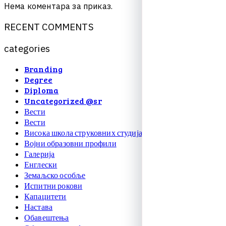
Нема коментара за приказ.
R
E
C
E
N
T
C
O
M
M
E
N
T
S
c
a
t
e
g
o
r
i
e
s
Branding
Degree
Diploma
Uncategorized @sr
Вести
Вести
Висока школа струковних студија
Војни образовни профили
Галерија
Енглески
Земаљско особље
Испитни рокови
Капацитети
Настава
Обавештења