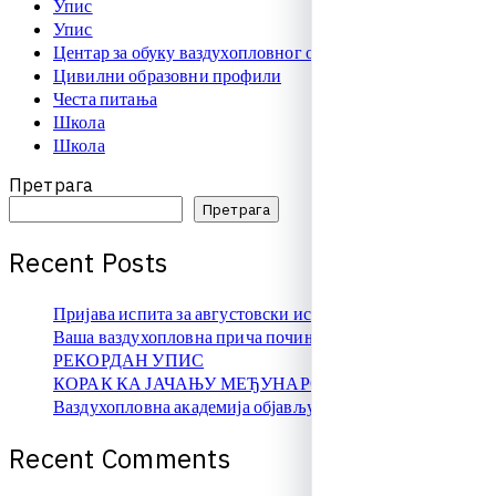
Упис
Упис
Центар за обуку ваздухопловног особља
Цивилни образовни профили
Честа питања
Школа
Школа
Претрага
Претрага
R
e
c
e
n
t
P
o
s
t
s
Пријава испита за августовски испитни рок
Ваша ваздухопловна прича почиње овде!
РЕКОРДАН УПИС
КОРАК КА ЈАЧАЊУ МЕЂУНАРОДНЕ САРАДЊЕ
Ваздухопловна академија објављује упис на � …
R
e
c
e
n
t
C
o
m
m
e
n
t
s