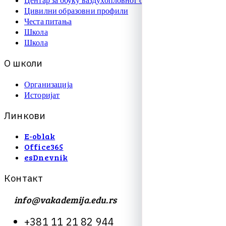
Цивилни образовни профили
Честа питања
Школа
Школа
О
ш
к
о
л
и
Организација
Историјат
Л
и
н
к
о
в
и
E-oblak
Office365
esDnevnik
К
о
н
т
а
к
т
info@vakademija.edu.rs
+
3
8
1
1
1
2
1
8
2
9
4
4