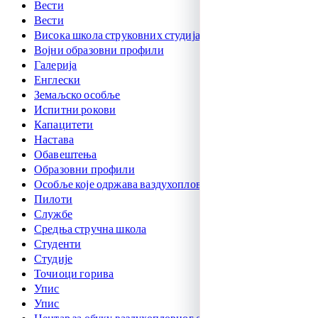
Вести
Вести
Висока школа струковних студија
Војни образовни профили
Галерија
Енглески
Земаљско особље
Испитни рокови
Капацитети
Настава
Обавештења
Образовни профили
Особље које одржава ваздухоплове
Пилоти
Службе
Средња стручна школа
Студенти
Студије
Точиоци горива
Упис
Упис
Центар за обуку ваздухопловног особља