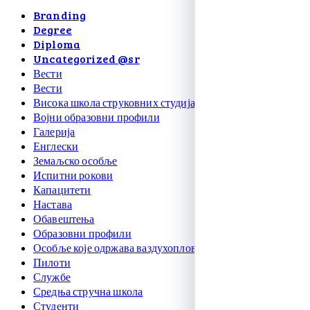
Branding
Degree
Diploma
Uncategorized @sr
Вести
Вести
Висока школа струковних студија
Војни образовни профили
Галерија
Енглески
Земаљско особље
Испитни рокови
Капацитети
Настава
Обавештења
Образовни профили
Особље које одржава ваздухоплове
Пилоти
Службе
Средња стручна школа
Студенти