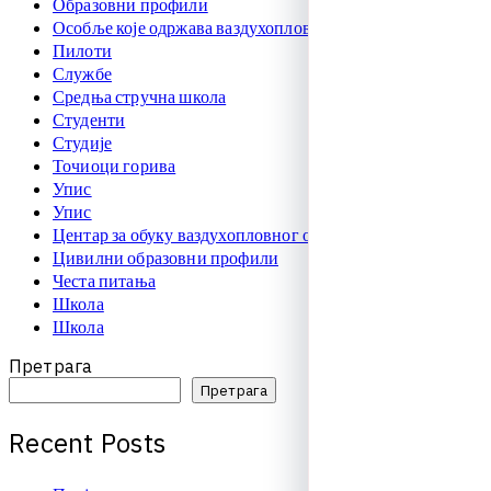
Образовни профили
Особље које одржава ваздухоплове
Пилоти
Службе
Средња стручна школа
Студенти
Студије
Точиоци горива
Упис
Упис
Центар за обуку ваздухопловног особља
Цивилни образовни профили
Честа питања
Школа
Школа
Претрага
Претрага
R
e
c
e
n
t
P
o
s
t
s