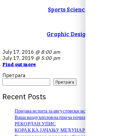
Sports Science
Graphic Design
J
u
l
y
1
7
,
2
0
1
6
@ 8:00 am
J
u
l
y
1
7
,
2
0
1
9
@ 5:00 pm
Find out more
Претрага
Претрага
R
e
c
e
n
t
P
o
s
t
s
Пријава испита за августовски испитни рок
Ваша ваздухопловна прича почиње овде!
РЕКОРДАН УПИС
КОРАК КА ЈАЧАЊУ МЕЂУНАРОДНЕ САРАДЊЕ