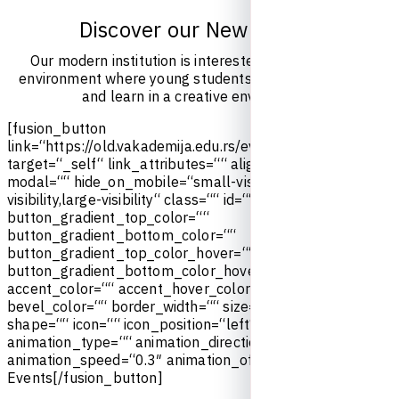
D
i
s
c
o
v
e
r
o
u
r
N
e
w
E
v
e
n
t
s
O
u
r
m
o
d
e
r
n
i
n
s
t
i
t
u
t
i
o
n
i
s
i
n
t
e
r
e
s
t
e
d
i
n
c
u
l
t
i
v
a
t
i
n
g
a
n
e
n
v
i
r
o
n
m
e
n
t
w
h
e
r
e
y
o
u
n
g
s
t
u
d
e
n
t
s
c
a
n
c
o
m
e
t
o
g
e
t
h
e
r
a
n
d
l
e
a
r
n
i
n
a
c
r
e
a
t
i
v
e
e
n
v
i
r
o
n
m
e
n
t
.
[
f
u
s
i
o
n
_
b
u
t
t
o
n
l
i
n
k
=
“
h
t
t
p
s
:
/
/
o
l
d
.
v
a
k
a
d
e
m
i
j
a
.
e
d
u
.
r
s
/
e
v
e
n
t
s
/
“
t
i
t
l
e
=
“
“
t
a
r
g
e
t
=
“
_
s
e
l
f
“
l
i
n
k
_
a
t
t
r
i
b
u
t
e
s
=
“
“
a
l
i
g
n
m
e
n
t
=
“
c
e
n
t
e
r
“
m
o
d
a
l
=
“
“
h
i
d
e
_
o
n
_
m
o
b
i
l
e
=
“
s
m
a
l
l
-
v
i
s
i
b
i
l
i
t
y
,
m
e
d
i
u
m
-
v
i
s
i
b
i
l
i
t
y
,
l
a
r
g
e
-
v
i
s
i
b
i
l
i
t
y
“
c
l
a
s
s
=
“
“
i
d
=
“
“
c
o
l
o
r
=
“
d
e
f
a
u
l
t
“
b
u
t
t
o
n
_
g
r
a
d
i
e
n
t
_
t
o
p
_
c
o
l
o
r
=
“
“
b
u
t
t
o
n
_
g
r
a
d
i
e
n
t
_
b
o
t
t
o
m
_
c
o
l
o
r
=
“
“
b
u
t
t
o
n
_
g
r
a
d
i
e
n
t
_
t
o
p
_
c
o
l
o
r
_
h
o
v
e
r
=
“
“
b
u
t
t
o
n
_
g
r
a
d
i
e
n
t
_
b
o
t
t
o
m
_
c
o
l
o
r
_
h
o
v
e
r
=
“
“
a
c
c
e
n
t
_
c
o
l
o
r
=
“
“
a
c
c
e
n
t
_
h
o
v
e
r
_
c
o
l
o
r
=
“
“
t
y
p
e
=
“
“
b
e
v
e
l
_
c
o
l
o
r
=
“
“
b
o
r
d
e
r
_
w
i
d
t
h
=
“
“
s
i
z
e
=
“
“
s
t
r
e
t
c
h
=
“
n
o
“
s
h
a
p
e
=
“
“
i
c
o
n
=
“
“
i
c
o
n
_
p
o
s
i
t
i
o
n
=
“
l
e
f
t
“
i
c
o
n
_
d
i
v
i
d
e
r
=
“
n
o
“
a
n
i
m
a
t
i
o
n
_
t
y
p
e
=
“
“
a
n
i
m
a
t
i
o
n
_
d
i
r
e
c
t
i
o
n
=
“
l
e
f
t
“
a
n
i
m
a
t
i
o
n
_
s
p
e
e
d
=
“
0
.
3
″
a
n
i
m
a
t
i
o
n
_
o
f
f
s
e
t
=
“
“
]
U
p
c
o
m
i
n
g
E
v
e
n
t
s
[
/
f
u
s
i
o
n
_
b
u
t
t
o
n
]