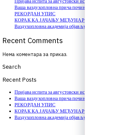
Пријава испита за августовски испитни рок
Ваша ваздухопловна прича почиње овде!
РЕКОРДАН УПИС
КОРАК КА ЈАЧАЊУ МЕЂУНАРОДНЕ САРАДЊЕ
Ваздухопловна академија објављује упис на � …
R
e
c
e
n
t
C
o
m
m
e
n
t
s
Нема коментара за приказ.
S
e
a
r
c
h
R
e
c
e
n
t
P
o
s
t
s
Пријава испита за августовски испитни рок
Ваша ваздухопловна прича почиње овде!
РЕКОРДАН УПИС
КОРАК КА ЈАЧАЊУ МЕЂУНАРОДНЕ САРАДЊЕ
Ваздухопловна академија објављује упис на � …