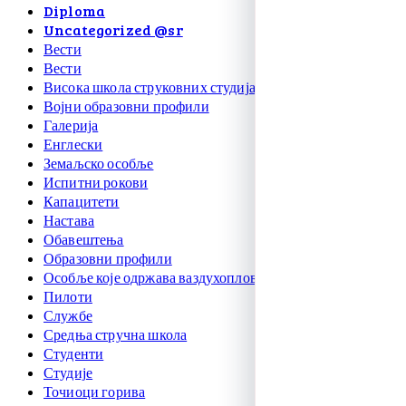
Diploma
Uncategorized @sr
Вести
Вести
Висока школа струковних студија
Војни образовни профили
Галерија
Енглески
Земаљско особље
Испитни рокови
Капацитети
Настава
Обавештења
Образовни профили
Особље које одржава ваздухоплове
Пилоти
Службе
Средња стручна школа
Студенти
Студије
Точиоци горива