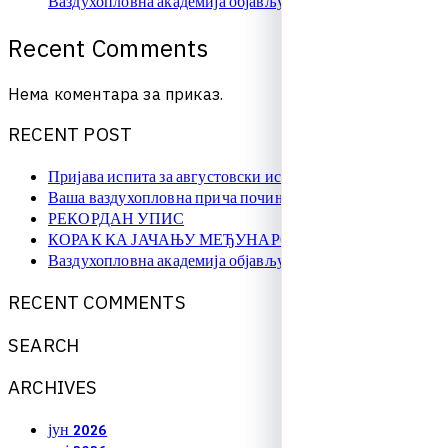
Ваздухопловна академија објављује упис на � …
R
e
c
e
n
t
C
o
m
m
e
n
t
s
Нема коментара за приказ.
R
E
C
E
N
T
P
O
S
T
Пријава испита за августовски испитни рок
Ваша ваздухопловна прича почиње овде!
РЕКОРДАН УПИС
КОРАК КА ЈАЧАЊУ МЕЂУНАРОДНЕ САРАДЊЕ
Ваздухопловна академија објављује упис на � …
R
E
C
E
N
T
C
O
M
M
E
N
T
S
S
E
A
R
C
H
A
R
C
H
I
V
E
S
јун 2026