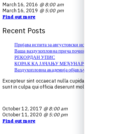
M
a
r
c
h
1
6
,
2
0
1
6
@ 8:00 am
M
a
r
c
h
1
6
,
2
0
1
9
@ 5:00 pm
Find out more
R
e
c
e
n
t
P
o
s
t
s
Пријава испита за августовски испитни рок
Ваша ваздухопловна прича почиње овде!
РЕКОРДАН УПИС
КОРАК КА ЈАЧАЊУ МЕЂУНАРОДНЕ САРАДЊЕ
Ваздухопловна академија објављује упис на � …
E
x
c
e
p
t
e
u
r
s
i
n
t
o
c
c
a
e
c
a
t
n
u
l
l
a
c
u
p
i
d
a
t
a
t
n
o
n
p
r
o
i
d
e
n
t
,
s
u
n
t
i
n
c
u
l
p
a
q
u
i
o
f
f
i
c
i
a
d
e
s
e
r
u
n
t
m
o
l
l
i
t
e
s
t
l
a
b
o
r
u
m
.
O
c
t
o
b
e
r
1
2
,
2
0
1
7
@ 8:00 am
O
c
t
o
b
e
r
1
1
,
2
0
2
0
@ 5:00 pm
Find out more