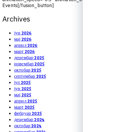
E
v
e
n
t
s
[
/
f
u
s
i
o
n
_
b
u
t
t
o
n
]
A
r
c
h
i
v
e
s
јун 2026
мај 2026
април 2026
март 2026
децембар 2025
новембар 2025
октобар 2025
септембар 2025
јул 2025
јун 2025
мај 2025
април 2025
март 2025
фебруар 2025
децембар 2024
октобар 2024
септембар 2024