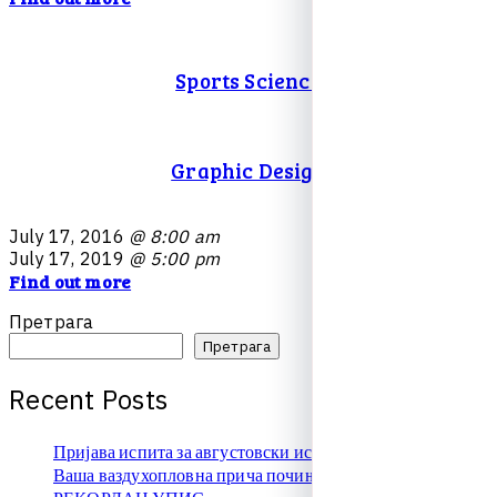
Sports Science
Graphic Design
J
u
l
y
1
7
,
2
0
1
6
@ 8:00 am
J
u
l
y
1
7
,
2
0
1
9
@ 5:00 pm
Find out more
Претрага
Претрага
R
e
c
e
n
t
P
o
s
t
s
Пријава испита за августовски испитни рок
Ваша ваздухопловна прича почиње овде!