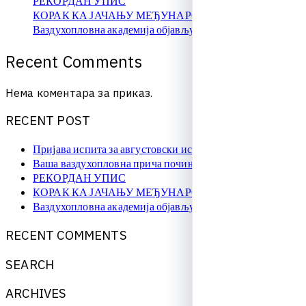
РЕКОРДАН УПИС
КОРАК КА ЈАЧАЊУ МЕЂУНАРОДНЕ САРАДЊЕ
Ваздухопловна академија објављује упис на � …
R
e
c
e
n
t
C
o
m
m
e
n
t
s
Нема коментара за приказ.
R
E
C
E
N
T
P
O
S
T
Пријава испита за августовски испитни рок
Ваша ваздухопловна прича почиње овде!
РЕКОРДАН УПИС
КОРАК КА ЈАЧАЊУ МЕЂУНАРОДНЕ САРАДЊЕ
Ваздухопловна академија објављује упис на � …
R
E
C
E
N
T
C
O
M
M
E
N
T
S
S
E
A
R
C
H
A
R
C
H
I
V
E
S