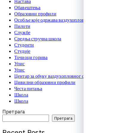
Настава
Обавештења
Образовни профили
Особље које одржава ваздухоплове
Пилоти
Службе
Средња стручна школа
Студенти
Студије
Точиоци горива
Упис
Упис
Центар за обуку ваздухопловног особља
Цивилни образовни профили
Честа питања
Школа
Школа
Претрага
Претрага
R
e
c
e
n
t
P
o
s
t
s