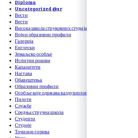
Diploma
Uncategorized @sr
Вести
Вести
Висока школа струковних студија
Војни образовни профили
Галерија
Енглески
Земаљско особље
Испитни рокови
Капацитети
Настава
Обавештења
Образовни профили
Особље које одржава ваздухоплове
Пилоти
Службе
Средња стручна школа
Студенти
Студије
Точиоци горива
Упис