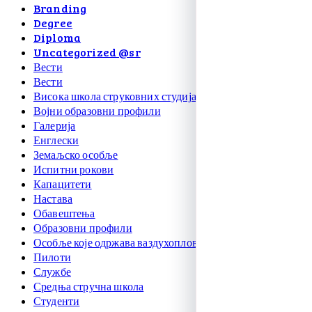
Branding
Degree
Diploma
Uncategorized @sr
Вести
Вести
Висока школа струковних студија
Војни образовни профили
Галерија
Енглески
Земаљско особље
Испитни рокови
Капацитети
Настава
Обавештења
Образовни профили
Особље које одржава ваздухоплове
Пилоти
Службе
Средња стручна школа
Студенти