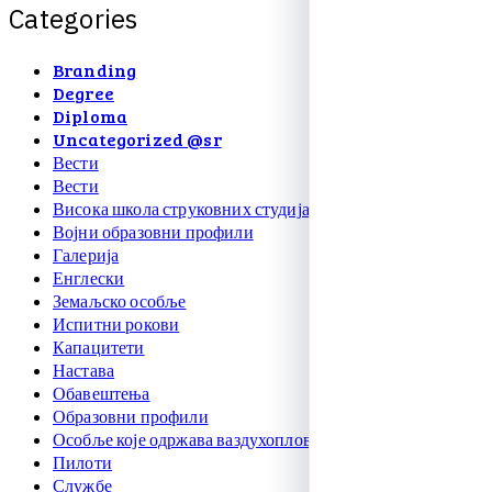
C
a
t
e
g
o
r
i
e
s
Branding
Degree
Diploma
Uncategorized @sr
Вести
Вести
Висока школа струковних студија
Војни образовни профили
Галерија
Енглески
Земаљско особље
Испитни рокови
Капацитети
Настава
Обавештења
Образовни профили
Особље које одржава ваздухоплове
Пилоти
Службе