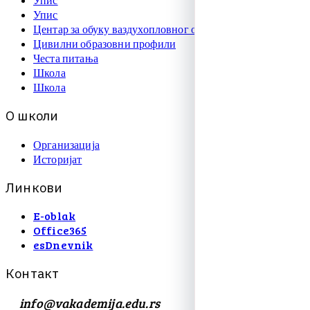
Упис
Центар за обуку ваздухопловног особља
Цивилни образовни профили
Честа питања
Школа
Школа
О
ш
к
о
л
и
Организација
Историјат
Л
и
н
к
о
в
и
E-oblak
Office365
esDnevnik
К
о
н
т
а
к
т
info@vakademija.edu.rs