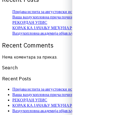
Пријава испита за августовски испитни рок
Ваша ваздухопловна прича почиње овде!
РЕКОРДАН УПИС
КОРАК КА ЈАЧАЊУ МЕЂУНАРОДНЕ САРАДЊЕ
Ваздухопловна академија објављује упис на � …
R
e
c
e
n
t
C
o
m
m
e
n
t
s
Нема коментара за приказ.
S
e
a
r
c
h
R
e
c
e
n
t
P
o
s
t
s
Пријава испита за августовски испитни рок
Ваша ваздухопловна прича почиње овде!
РЕКОРДАН УПИС
КОРАК КА ЈАЧАЊУ МЕЂУНАРОДНЕ САРАДЊЕ
Ваздухопловна академија објављује упис на � …