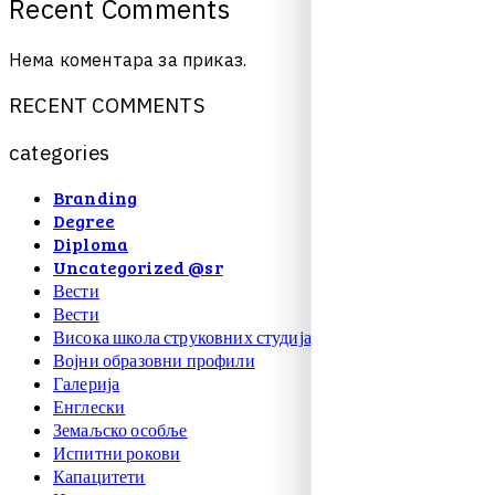
R
e
c
e
n
t
C
o
m
m
e
n
t
s
Нема коментара за приказ.
R
E
C
E
N
T
C
O
M
M
E
N
T
S
c
a
t
e
g
o
r
i
e
s
Branding
Degree
Diploma
Uncategorized @sr
Вести
Вести
Висока школа струковних студија
Војни образовни профили
Галерија
Енглески
Земаљско особље
Испитни рокови
Капацитети