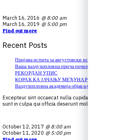
M
a
r
c
h
1
6
,
2
0
1
6
@ 8:00 am
M
a
r
c
h
1
6
,
2
0
1
9
@ 5:00 pm
Find out more
R
e
c
e
n
t
P
o
s
t
s
Пријава испита за августовски испитни рок
Ваша ваздухопловна прича почиње овде!
РЕКОРДАН УПИС
КОРАК КА ЈАЧАЊУ МЕЂУНАРОДНЕ САРАДЊЕ
Ваздухопловна академија објављује упис на � …
E
x
c
e
p
t
e
u
r
s
i
n
t
o
c
c
a
e
c
a
t
n
u
l
l
a
c
u
p
i
d
a
t
a
t
n
o
n
p
r
o
i
d
e
n
t
,
s
u
n
t
i
n
c
u
l
p
a
q
u
i
o
f
f
i
c
i
a
d
e
s
e
r
u
n
t
m
o
l
l
i
t
e
s
t
l
a
b
o
r
u
m
.
O
c
t
o
b
e
r
1
2
,
2
0
1
7
@ 8:00 am
O
c
t
o
b
e
r
1
1
,
2
0
2
0
@ 5:00 pm
Find out more