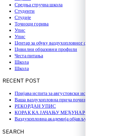
Средња стручна школа
Студенти
Студије
Точиоци горива
Упис
Упис
Центар за обуку ваздухопловног особља
Цивилни образовни профили
Честа питања
Школа
Школа
R
E
C
E
N
T
P
O
S
T
Пријава испита за августовски испитни рок
Ваша ваздухопловна прича почиње овде!
РЕКОРДАН УПИС
КОРАК КА ЈАЧАЊУ МЕЂУНАРОДНЕ САРАДЊЕ
Ваздухопловна академија објављује упис на � …
S
E
A
R
C
H