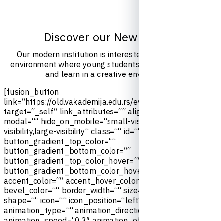
D
i
s
c
o
v
e
r
o
u
r
N
e
w
E
v
e
n
t
s
O
u
r
m
o
d
e
r
n
i
n
s
t
i
t
u
t
i
o
n
i
s
i
n
t
e
r
e
s
t
e
d
i
n
c
u
l
t
i
v
a
t
i
n
g
a
n
e
n
v
i
r
o
n
m
e
n
t
w
h
e
r
e
y
o
u
n
g
s
t
u
d
e
n
t
s
c
a
n
c
o
m
e
t
o
g
e
t
h
e
r
a
n
d
l
e
a
r
n
i
n
a
c
r
e
a
t
i
v
e
e
n
v
i
r
o
n
m
e
n
t
.
[
f
u
s
i
o
n
_
b
u
t
t
o
n
l
i
n
k
=
“
h
t
t
p
s
:
/
/
o
l
d
.
v
a
k
a
d
e
m
i
j
a
.
e
d
u
.
r
s
/
e
v
e
n
t
s
/
“
t
i
t
l
e
=
“
“
t
a
r
g
e
t
=
“
_
s
e
l
f
“
l
i
n
k
_
a
t
t
r
i
b
u
t
e
s
=
“
“
a
l
i
g
n
m
e
n
t
=
“
c
e
n
t
e
r
“
m
o
d
a
l
=
“
“
h
i
d
e
_
o
n
_
m
o
b
i
l
e
=
“
s
m
a
l
l
-
v
i
s
i
b
i
l
i
t
y
,
m
e
d
i
u
m
-
v
i
s
i
b
i
l
i
t
y
,
l
a
r
g
e
-
v
i
s
i
b
i
l
i
t
y
“
c
l
a
s
s
=
“
“
i
d
=
“
“
c
o
l
o
r
=
“
d
e
f
a
u
l
t
“
b
u
t
t
o
n
_
g
r
a
d
i
e
n
t
_
t
o
p
_
c
o
l
o
r
=
“
“
b
u
t
t
o
n
_
g
r
a
d
i
e
n
t
_
b
o
t
t
o
m
_
c
o
l
o
r
=
“
“
b
u
t
t
o
n
_
g
r
a
d
i
e
n
t
_
t
o
p
_
c
o
l
o
r
_
h
o
v
e
r
=
“
“
b
u
t
t
o
n
_
g
r
a
d
i
e
n
t
_
b
o
t
t
o
m
_
c
o
l
o
r
_
h
o
v
e
r
=
“
“
a
c
c
e
n
t
_
c
o
l
o
r
=
“
“
a
c
c
e
n
t
_
h
o
v
e
r
_
c
o
l
o
r
=
“
“
t
y
p
e
=
“
“
b
e
v
e
l
_
c
o
l
o
r
=
“
“
b
o
r
d
e
r
_
w
i
d
t
h
=
“
“
s
i
z
e
=
“
“
s
t
r
e
t
c
h
=
“
n
o
“
s
h
a
p
e
=
“
“
i
c
o
n
=
“
“
i
c
o
n
_
p
o
s
i
t
i
o
n
=
“
l
e
f
t
“
i
c
o
n
_
d
i
v
i
d
e
r
=
“
n
o
“
a
n
i
m
a
t
i
o
n
_
t
y
p
e
=
“
“
a
n
i
m
a
t
i
o
n
_
d
i
r
e
c
t
i
o
n
=
“
l
e
f
t
“
a
n
i
m
a
t
i
o
n
_
s
p
e
e
d
=
“
0
.
3
″
a
n
i
m
a
t
i
o
n
_
o
f
f
s
e
t
=
“
“
]
U
p
c
o
m
i
n
g