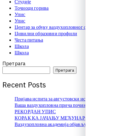
Студије
Точиоци горива
Упис
Упис
Центар за обуку ваздухопловног особља
Цивилни образовни профили
Честа питања
Школа
Школа
Претрага
Претрага
R
e
c
e
n
t
P
o
s
t
s
Пријава испита за августовски испитни рок
Ваша ваздухопловна прича почиње овде!
РЕКОРДАН УПИС
КОРАК КА ЈАЧАЊУ МЕЂУНАРОДНЕ САРАДЊЕ
Ваздухопловна академија објављује упис на � …