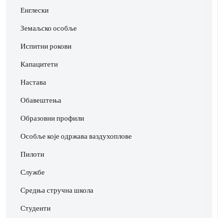
Енглески
Земаљско особље
Испитни рокови
Капацитети
Настава
Обавештења
Образовни профили
Особље које одржава ваздухоплове
Пилоти
Службе
Средња стручна школа
Студенти