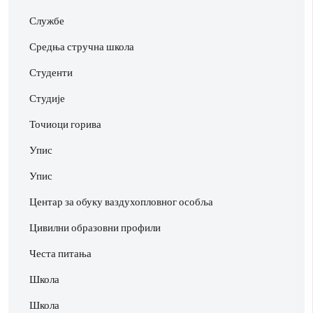
Службе
Средња стручна школа
Студенти
Студије
Точиоци горива
Упис
Упис
Центар за обуку ваздухопловног особља
Цивилни образовни профили
Честа питања
Школа
Школа