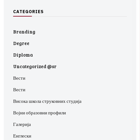
C
A
T
E
G
O
R
I
E
S
Branding
Degree
Diploma
Uncategorized @sr
Вести
Вести
Висока школа струковних студија
Војни образовни профили
Галерија
Енглески