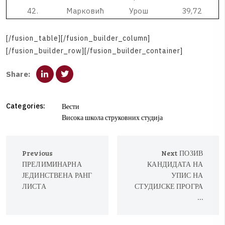
4
2
.
М
а
р
к
о
в
и
ћ
У
р
о
ш
3
9
,
7
2
[
/
f
u
s
i
o
n
_
t
a
b
l
e
]
[
/
f
u
s
i
o
n
_
b
u
i
l
d
e
r
_
c
o
l
u
m
n
]
[
/
f
u
s
i
o
n
_
b
u
i
l
d
e
r
_
r
o
w
]
[
/
f
u
s
i
o
n
_
b
u
i
l
d
e
r
_
c
o
n
t
a
i
n
e
r
]
S
h
a
r
e
:
Categories:
Вести
Висока школа струковних студија
Previous
Next
ПОЗИВ
ПРЕЛИМИНАРНА
КАНДИДАТА НА
ЈЕДИНСТВЕНА РАНГ
УПИС НА
ЛИСТА
СТУДИЈСКЕ ПРОГРА
…