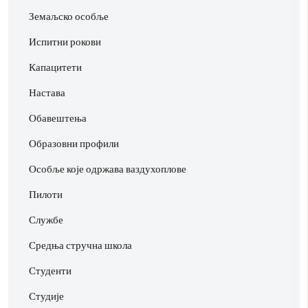
Земаљско особље
Испитни рокови
Капацитети
Настава
Обавештења
Образовни профили
Особље које одржава ваздухоплове
Пилоти
Службе
Средња стручна школа
Студенти
Студије