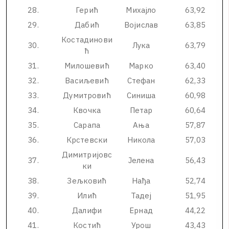
2
8
.
Г
е
р
и
ћ
М
и
х
а
ј
л
о
6
3
,
9
2
2
9
.
Д
а
б
и
ћ
В
о
ј
и
с
л
а
в
6
3
,
8
5
К
о
с
т
а
д
и
н
о
в
и
3
0
.
Л
у
к
а
6
3
,
7
9
ћ
3
1
.
М
и
л
о
ш
е
в
и
ћ
М
а
р
к
о
6
3
,
4
0
3
2
.
В
а
с
и
љ
е
в
и
ћ
С
т
е
ф
а
н
6
2
,
3
3
3
3
.
Д
у
м
и
т
р
о
в
и
ћ
С
и
н
и
ш
а
6
0
,
9
8
3
4
.
К
в
о
ч
к
а
П
е
т
а
р
6
0
,
6
4
3
5
.
С
а
р
а
п
а
А
њ
а
5
7
,
8
7
3
6
.
К
р
с
т
е
в
с
к
и
Н
и
к
о
л
а
5
7
,
0
3
Д
и
м
и
т
р
и
ј
о
в
с
3
7
.
Ј
е
л
е
н
а
5
6
,
4
3
к
и
3
8
.
З
е
љ
к
о
в
и
ћ
Н
а
ђ
а
5
2
,
7
4
3
9
.
И
л
и
ћ
Т
а
д
е
ј
5
1
,
9
5
4
0
.
Д
а
л
и
ф
и
Е
р
н
а
д
4
4
,
2
2
4
1
.
К
о
с
т
и
ћ
У
р
о
ш
4
3
,
4
3