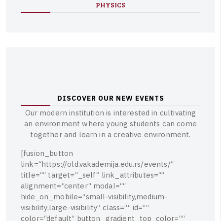
PHYSICS
D
I
S
C
O
V
E
R
O
U
R
N
E
W
E
V
E
N
T
S
O
u
r
m
o
d
e
r
n
i
n
s
t
i
t
u
t
i
o
n
i
s
i
n
t
e
r
e
s
t
e
d
i
n
c
u
l
t
i
v
a
t
i
n
g
a
n
e
n
v
i
r
o
n
m
e
n
t
w
h
e
r
e
y
o
u
n
g
s
t
u
d
e
n
t
s
c
a
n
c
o
m
e
t
o
g
e
t
h
e
r
a
n
d
l
e
a
r
n
i
n
a
c
r
e
a
t
i
v
e
e
n
v
i
r
o
n
m
e
n
t
.
[
f
u
s
i
o
n
_
b
u
t
t
o
n
l
i
n
k
=
“
h
t
t
p
s
:
/
/
o
l
d
.
v
a
k
a
d
e
m
i
j
a
.
e
d
u
.
r
s
/
e
v
e
n
t
s
/
“
t
i
t
l
e
=
“
“
t
a
r
g
e
t
=
“
_
s
e
l
f
“
l
i
n
k
_
a
t
t
r
i
b
u
t
e
s
=
“
“
a
l
i
g
n
m
e
n
t
=
“
c
e
n
t
e
r
“
m
o
d
a
l
=
“
“
h
i
d
e
_
o
n
_
m
o
b
i
l
e
=
“
s
m
a
l
l
-
v
i
s
i
b
i
l
i
t
y
,
m
e
d
i
u
m
-
v
i
s
i
b
i
l
i
t
y
,
l
a
r
g
e
-
v
i
s
i
b
i
l
i
t
y
“
c
l
a
s
s
=
“
“
i
d
=
“
“
c
o
l
o
r
=
“
d
e
f
a
u
l
t
“
b
u
t
t
o
n
_
g
r
a
d
i
e
n
t
_
t
o
p
_
c
o
l
o
r
=
“
“