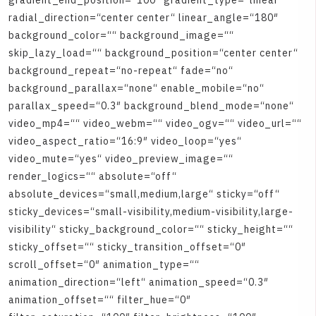
g
r
a
d
i
e
n
t
_
e
n
d
_
p
o
s
i
t
i
o
n
=
“
1
0
0
″
g
r
a
d
i
e
n
t
_
t
y
p
e
=
“
l
i
n
e
a
r
“
r
a
d
i
a
l
_
d
i
r
e
c
t
i
o
n
=
“
c
e
n
t
e
r
c
e
n
t
e
r
“
l
i
n
e
a
r
_
a
n
g
l
e
=
“
1
8
0
″
b
a
c
k
g
r
o
u
n
d
_
c
o
l
o
r
=
“
“
b
a
c
k
g
r
o
u
n
d
_
i
m
a
g
e
=
“
“
s
k
i
p
_
l
a
z
y
_
l
o
a
d
=
“
“
b
a
c
k
g
r
o
u
n
d
_
p
o
s
i
t
i
o
n
=
“
c
e
n
t
e
r
c
e
n
t
e
r
“
b
a
c
k
g
r
o
u
n
d
_
r
e
p
e
a
t
=
“
n
o
-
r
e
p
e
a
t
“
f
a
d
e
=
“
n
o
“
b
a
c
k
g
r
o
u
n
d
_
p
a
r
a
l
l
a
x
=
“
n
o
n
e
“
e
n
a
b
l
e
_
m
o
b
i
l
e
=
“
n
o
“
p
a
r
a
l
l
a
x
_
s
p
e
e
d
=
“
0
.
3
″
b
a
c
k
g
r
o
u
n
d
_
b
l
e
n
d
_
m
o
d
e
=
“
n
o
n
e
“
v
i
d
e
o
_
m
p
4
=
“
“
v
i
d
e
o
_
w
e
b
m
=
“
“
v
i
d
e
o
_
o
g
v
=
“
“
v
i
d
e
o
_
u
r
l
=
“
“
v
i
d
e
o
_
a
s
p
e
c
t
_
r
a
t
i
o
=
“
1
6
:
9
″
v
i
d
e
o
_
l
o
o
p
=
“
y
e
s
“
v
i
d
e
o
_
m
u
t
e
=
“
y
e
s
“
v
i
d
e
o
_
p
r
e
v
i
e
w
_
i
m
a
g
e
=
“
“
r
e
n
d
e
r
_
l
o
g
i
c
s
=
“
“
a
b
s
o
l
u
t
e
=
“
o
f
f
“
a
b
s
o
l
u
t
e
_
d
e
v
i
c
e
s
=
“
s
m
a
l
l
,
m
e
d
i
u
m
,
l
a
r
g
e
“
s
t
i
c
k
y
=
“
o
f
f
“
s
t
i
c
k
y
_
d
e
v
i
c
e
s
=
“
s
m
a
l
l
-
v
i
s
i
b
i
l
i
t
y
,
m
e
d
i
u
m
-
v
i
s
i
b
i
l
i
t
y
,
l
a
r
g
e
-
v
i
s
i
b
i
l
i
t
y
“
s
t
i
c
k
y
_
b
a
c
k
g
r
o
u
n
d
_
c
o
l
o
r
=
“
“
s
t
i
c
k
y
_
h
e
i
g
h
t
=
“
“
s
t
i
c
k
y
_
o
f
f
s
e
t
=
“
“
s
t
i
c
k
y
_
t
r
a
n
s
i
t
i
o
n
_
o
f
f
s
e
t
=
“
0
″
s
c
r
o
l
l
_
o
f
f
s
e
t
=
“
0
″
a
n
i
m
a
t
i
o
n
_
t
y
p
e
=
“
“
a
n
i
m
a
t
i
o
n
_
d
i
r
e
c
t
i
o
n
=
“
l
e
f
t
“
a
n
i
m
a
t
i
o
n
_
s
p
e
e
d
=
“
0
.
3
″
a
n
i
m
a
t
i
o
n
_
o
f
f
s
e
t
=
“
“
f
i
l
t
e
r
_
h
u
e
=
“
0
″