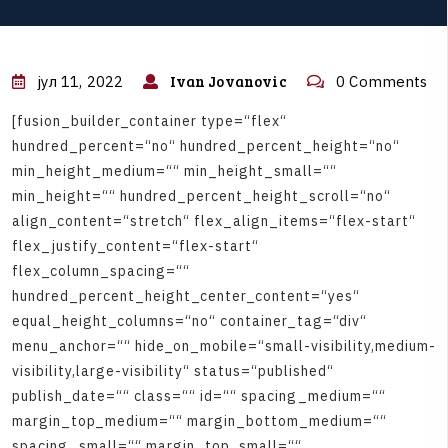
Ivan Jovanovic
јул 11, 2022
0 Comments
[
f
u
s
i
o
n
_
b
u
i
l
d
e
r
_
c
o
n
t
a
i
n
e
r
t
y
p
e
=
“
f
l
e
x
“
h
u
n
d
r
e
d
_
p
e
r
c
e
n
t
=
“
n
o
“
h
u
n
d
r
e
d
_
p
e
r
c
e
n
t
_
h
e
i
g
h
t
=
“
n
o
“
m
i
n
_
h
e
i
g
h
t
_
m
e
d
i
u
m
=
“
“
m
i
n
_
h
e
i
g
h
t
_
s
m
a
l
l
=
“
“
m
i
n
_
h
e
i
g
h
t
=
“
“
h
u
n
d
r
e
d
_
p
e
r
c
e
n
t
_
h
e
i
g
h
t
_
s
c
r
o
l
l
=
“
n
o
“
a
l
i
g
n
_
c
o
n
t
e
n
t
=
“
s
t
r
e
t
c
h
“
f
l
e
x
_
a
l
i
g
n
_
i
t
e
m
s
=
“
f
l
e
x
-
s
t
a
r
t
“
f
l
e
x
_
j
u
s
t
i
f
y
_
c
o
n
t
e
n
t
=
“
f
l
e
x
-
s
t
a
r
t
“
f
l
e
x
_
c
o
l
u
m
n
_
s
p
a
c
i
n
g
=
“
“
h
u
n
d
r
e
d
_
p
e
r
c
e
n
t
_
h
e
i
g
h
t
_
c
e
n
t
e
r
_
c
o
n
t
e
n
t
=
“
y
e
s
“
e
q
u
a
l
_
h
e
i
g
h
t
_
c
o
l
u
m
n
s
=
“
n
o
“
c
o
n
t
a
i
n
e
r
_
t
a
g
=
“
d
i
v
“
m
e
n
u
_
a
n
c
h
o
r
=
“
“
h
i
d
e
_
o
n
_
m
o
b
i
l
e
=
“
s
m
a
l
l
-
v
i
s
i
b
i
l
i
t
y
,
m
e
d
i
u
m
-
v
i
s
i
b
i
l
i
t
y
,
l
a
r
g
e
-
v
i
s
i
b
i
l
i
t
y
“
s
t
a
t
u
s
=
“
p
u
b
l
i
s
h
e
d
“
p
u
b
l
i
s
h
_
d
a
t
e
=
“
“
c
l
a
s
s
=
“
“
i
d
=
“
“
s
p
a
c
i
n
g
_
m
e
d
i
u
m
=
“
“
m
a
r
g
i
n
_
t
o
p
_
m
e
d
i
u
m
=
“
“
m
a
r
g
i
n
_
b
o
t
t
o
m
_
m
e
d
i
u
m
=
“
“
s
p
a
c
i
n
g
_
s
m
a
l
l
=
“
“
m
a
r
g
i
n
_
t
o
p
_
s
m
a
l
l
=
“
“