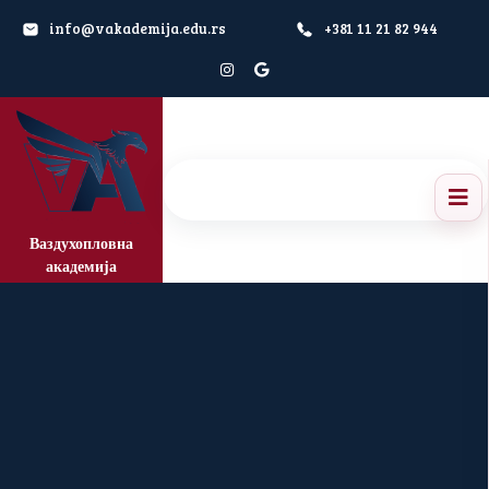
info@vakademija.edu.rs
+381 11 21 82 944
Ваздухопловна
академија