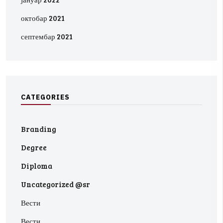
октобар 2021
септембар 2021
C
A
T
E
G
O
R
I
E
S
Branding
Degree
Diploma
Uncategorized @sr
Вести
Вести