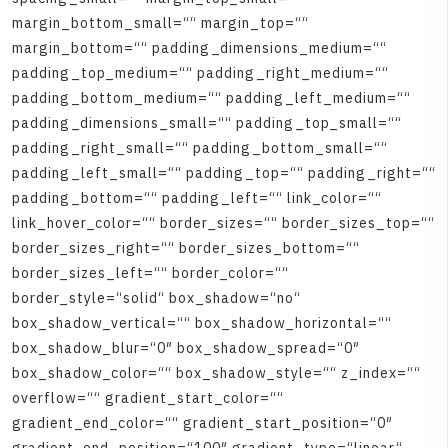
m
a
r
g
i
n
_
b
o
t
t
o
m
_
s
m
a
l
l
=
“
“
m
a
r
g
i
n
_
t
o
p
=
“
“
m
a
r
g
i
n
_
b
o
t
t
o
m
=
“
“
p
a
d
d
i
n
g
_
d
i
m
e
n
s
i
o
n
s
_
m
e
d
i
u
m
=
“
“
p
a
d
d
i
n
g
_
t
o
p
_
m
e
d
i
u
m
=
“
“
p
a
d
d
i
n
g
_
r
i
g
h
t
_
m
e
d
i
u
m
=
“
“
p
a
d
d
i
n
g
_
b
o
t
t
o
m
_
m
e
d
i
u
m
=
“
“
p
a
d
d
i
n
g
_
l
e
f
t
_
m
e
d
i
u
m
=
“
“
p
a
d
d
i
n
g
_
d
i
m
e
n
s
i
o
n
s
_
s
m
a
l
l
=
“
“
p
a
d
d
i
n
g
_
t
o
p
_
s
m
a
l
l
=
“
“
p
a
d
d
i
n
g
_
r
i
g
h
t
_
s
m
a
l
l
=
“
“
p
a
d
d
i
n
g
_
b
o
t
t
o
m
_
s
m
a
l
l
=
“
“
p
a
d
d
i
n
g
_
l
e
f
t
_
s
m
a
l
l
=
“
“
p
a
d
d
i
n
g
_
t
o
p
=
“
“
p
a
d
d
i
n
g
_
r
i
g
h
t
=
“
“
p
a
d
d
i
n
g
_
b
o
t
t
o
m
=
“
“
p
a
d
d
i
n
g
_
l
e
f
t
=
“
“
l
i
n
k
_
c
o
l
o
r
=
“
“
l
i
n
k
_
h
o
v
e
r
_
c
o
l
o
r
=
“
“
b
o
r
d
e
r
_
s
i
z
e
s
=
“
“
b
o
r
d
e
r
_
s
i
z
e
s
_
t
o
p
=
“
“
b
o
r
d
e
r
_
s
i
z
e
s
_
r
i
g
h
t
=
“
“
b
o
r
d
e
r
_
s
i
z
e
s
_
b
o
t
t
o
m
=
“
“
b
o
r
d
e
r
_
s
i
z
e
s
_
l
e
f
t
=
“
“
b
o
r
d
e
r
_
c
o
l
o
r
=
“
“
b
o
r
d
e
r
_
s
t
y
l
e
=
“
s
o
l
i
d
“
b
o
x
_
s
h
a
d
o
w
=
“
n
o
“
b
o
x
_
s
h
a
d
o
w
_
v
e
r
t
i
c
a
l
=
“
“
b
o
x
_
s
h
a
d
o
w
_
h
o
r
i
z
o
n
t
a
l
=
“
“
b
o
x
_
s
h
a
d
o
w
_
b
l
u
r
=
“
0
″
b
o
x
_
s
h
a
d
o
w
_
s
p
r
e
a
d
=
“
0
″
b
o
x
_
s
h
a
d
o
w
_
c
o
l
o
r
=
“
“
b
o
x
_
s
h
a
d
o
w
_
s
t
y
l
e
=
“
“
z
_
i
n
d
e
x
=
“
“
o
v
e
r
f
l
o
w
=
“
“
g
r
a
d
i
e
n
t
_
s
t
a
r
t
_
c
o
l
o
r
=
“
“
g
r
a
d
i
e
n
t
_
e
n
d
_
c
o
l
o
r
=
“
“
g
r
a
d
i
e
n
t
_
s
t
a
r
t
_
p
o
s
i
t
i
o
n
=
“
0
″