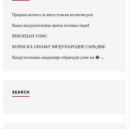
Пријава испита за августовски испитни рок
Ваша ваздухопловна прича почиње овде!
РЕКОРДАН УПИС
КОРАК КА ЈАЧАЊУ МЕЂУНАРОДНЕ САРАДЊЕ
Ваздухопловна академија објављује упис на � …
S
E
A
R
C
H