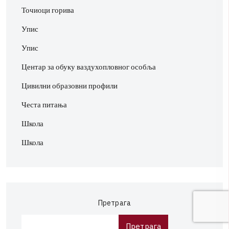
Точиоци горива
Упис
Упис
Центар за обуку ваздухопловног особља
Цивилни образовни профили
Честа питања
Школа
Школа
Претрага
Претрага