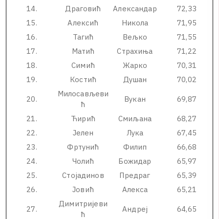
1
4
.
Д
р
а
г
о
в
и
ћ
А
л
е
к
с
а
н
д
а
р
7
2
,
3
3
1
5
.
А
л
е
к
с
и
ћ
Н
и
к
о
л
а
7
1
,
9
5
1
6
.
Т
а
г
и
ћ
В
е
љ
к
о
7
1
,
5
5
1
7
.
М
а
т
и
ћ
С
т
р
а
х
и
њ
а
7
1
,
2
2
1
8
.
С
и
м
и
ћ
Ж
а
р
к
о
7
0
,
3
1
1
9
.
К
о
с
т
и
ћ
Д
у
ш
а
н
7
0
,
0
2
М
и
л
о
с
а
в
љ
е
в
и
2
0
.
В
у
к
а
н
6
9
,
8
7
ћ
2
1
.
Ћ
и
р
и
ћ
С
м
и
љ
а
н
а
6
8
,
2
7
2
2
.
Ј
е
л
е
н
Л
у
к
а
6
7
,
4
5
2
3
.
Ф
р
т
у
н
и
ћ
Ф
и
л
и
п
6
6
,
6
8
2
4
.
Ч
о
л
и
ћ
Б
о
ж
и
д
а
р
6
5
,
9
7
2
5
.
С
т
о
ј
а
д
и
н
о
в
П
р
е
д
р
а
г
6
5
,
3
9
2
6
.
Ј
о
в
и
ћ
А
л
е
к
с
а
6
5
,
2
1
Д
и
м
и
т
р
и
ј
е
в
и
2
7
.
А
н
д
р
е
ј
6
4
,
6
5
ћ