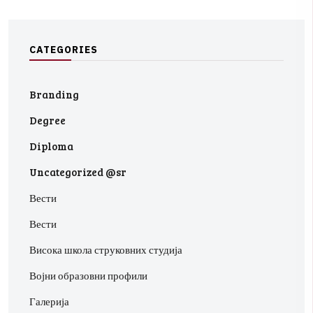
C
A
T
E
G
O
R
I
E
S
Branding
Degree
Diploma
Uncategorized @sr
Вести
Вести
Висока школа струковних студија
Војни образовни профили
Галерија