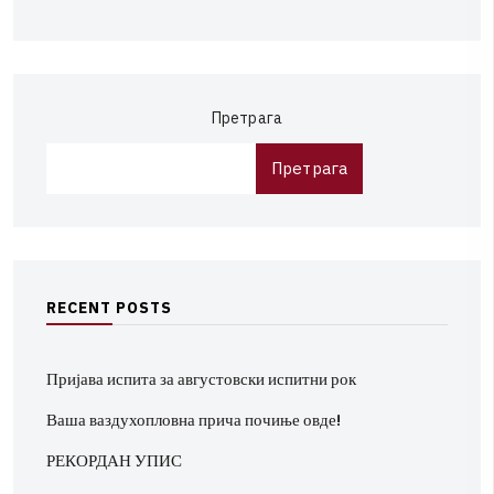
Претрага
Претрага
R
E
C
E
N
T
P
O
S
T
S
Пријава испита за августовски испитни рок
Ваша ваздухопловна прича почиње овде!
РЕКОРДАН УПИС