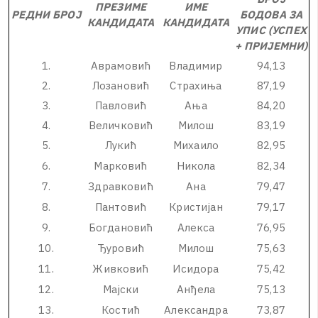
ПРЕЗИМЕ
ИМЕ
РЕДНИ БРОЈ
БОДОВА ЗА
КАНДИДАТА
КАНДИДАТА
УПИС (УСПЕХ
+ ПРИЈЕМНИ)
1
.
А
в
р
а
м
о
в
и
ћ
В
л
а
д
и
м
и
р
9
4
,
1
3
2
.
Л
о
з
а
н
о
в
и
ћ
С
т
р
а
х
и
њ
а
8
7
,
1
9
3
.
П
а
в
л
о
в
и
ћ
А
њ
а
8
4
,
2
0
4
.
В
е
л
и
ч
к
о
в
и
ћ
М
и
л
о
ш
8
3
,
1
9
5
.
Л
у
к
и
ћ
М
и
х
а
и
л
о
8
2
,
9
5
6
.
М
а
р
к
о
в
и
ћ
Н
и
к
о
л
а
8
2
,
3
4
7
.
З
д
р
а
в
к
о
в
и
ћ
А
н
а
7
9
,
4
7
8
.
П
а
н
т
о
в
и
ћ
К
р
и
с
т
и
ј
а
н
7
9
,
1
7
9
.
Б
о
г
д
а
н
о
в
и
ћ
А
л
е
к
с
а
7
6
,
9
5
1
0
.
Ђ
у
р
о
в
и
ћ
М
и
л
о
ш
7
5
,
6
3
1
1
.
Ж
и
в
к
о
в
и
ћ
И
с
и
д
о
р
а
7
5
,
4
2
1
2
.
М
а
ј
с
к
и
А
н
ђ
е
л
а
7
5
,
1
3
1
3
.
К
о
с
т
и
ћ
А
л
е
к
с
а
н
д
р
а
7
3
,
8
7