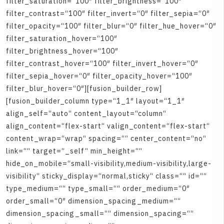
f
i
l
t
e
r
_
s
a
t
u
r
a
t
i
o
n
=
“
1
0
0
″
f
i
l
t
e
r
_
b
r
i
g
h
t
n
e
s
s
=
“
1
0
0
″
f
i
l
t
e
r
_
c
o
n
t
r
a
s
t
=
“
1
0
0
″
f
i
l
t
e
r
_
i
n
v
e
r
t
=
“
0
″
f
i
l
t
e
r
_
s
e
p
i
a
=
“
0
″
f
i
l
t
e
r
_
o
p
a
c
i
t
y
=
“
1
0
0
″
f
i
l
t
e
r
_
b
l
u
r
=
“
0
″
f
i
l
t
e
r
_
h
u
e
_
h
o
v
e
r
=
“
0
″
f
i
l
t
e
r
_
s
a
t
u
r
a
t
i
o
n
_
h
o
v
e
r
=
“
1
0
0
″
f
i
l
t
e
r
_
b
r
i
g
h
t
n
e
s
s
_
h
o
v
e
r
=
“
1
0
0
″
f
i
l
t
e
r
_
c
o
n
t
r
a
s
t
_
h
o
v
e
r
=
“
1
0
0
″
f
i
l
t
e
r
_
i
n
v
e
r
t
_
h
o
v
e
r
=
“
0
″
f
i
l
t
e
r
_
s
e
p
i
a
_
h
o
v
e
r
=
“
0
″
f
i
l
t
e
r
_
o
p
a
c
i
t
y
_
h
o
v
e
r
=
“
1
0
0
″
f
i
l
t
e
r
_
b
l
u
r
_
h
o
v
e
r
=
“
0
″
]
[
f
u
s
i
o
n
_
b
u
i
l
d
e
r
_
r
o
w
]
[
f
u
s
i
o
n
_
b
u
i
l
d
e
r
_
c
o
l
u
m
n
t
y
p
e
=
“
1
_
1
″
l
a
y
o
u
t
=
“
1
_
1
″
a
l
i
g
n
_
s
e
l
f
=
“
a
u
t
o
“
c
o
n
t
e
n
t
_
l
a
y
o
u
t
=
“
c
o
l
u
m
n
“
a
l
i
g
n
_
c
o
n
t
e
n
t
=
“
f
l
e
x
-
s
t
a
r
t
“
v
a
l
i
g
n
_
c
o
n
t
e
n
t
=
“
f
l
e
x
-
s
t
a
r
t
“
c
o
n
t
e
n
t
_
w
r
a
p
=
“
w
r
a
p
“
s
p
a
c
i
n
g
=
“
“
c
e
n
t
e
r
_
c
o
n
t
e
n
t
=
“
n
o
“
l
i
n
k
=
“
“
t
a
r
g
e
t
=
“
_
s
e
l
f
“
m
i
n
_
h
e
i
g
h
t
=
“
“
h
i
d
e
_
o
n
_
m
o
b
i
l
e
=
“
s
m
a
l
l
-
v
i
s
i
b
i
l
i
t
y
,
m
e
d
i
u
m
-
v
i
s
i
b
i
l
i
t
y
,
l
a
r
g
e
-
v
i
s
i
b
i
l
i
t
y
“
s
t
i
c
k
y
_
d
i
s
p
l
a
y
=
“
n
o
r
m
a
l
,
s
t
i
c
k
y
“
c
l
a
s
s
=
“
“
i
d
=
“
“
t
y
p
e
_
m
e
d
i
u
m
=
“
“
t
y
p
e
_
s
m
a
l
l
=
“
“
o
r
d
e
r
_
m
e
d
i
u
m
=
“
0
″
o
r
d
e
r
_
s
m
a
l
l
=
“
0
″
d
i
m
e
n
s
i
o
n
_
s
p
a
c
i
n
g
_
m
e
d
i
u
m
=
“
“
d
i
m
e
n
s
i
o
n
_
s
p
a
c
i
n
g
_
s
m
a
l
l
=
“
“
d
i
m
e
n
s
i
o
n
_
s
p
a
c
i
n
g
=
“
“