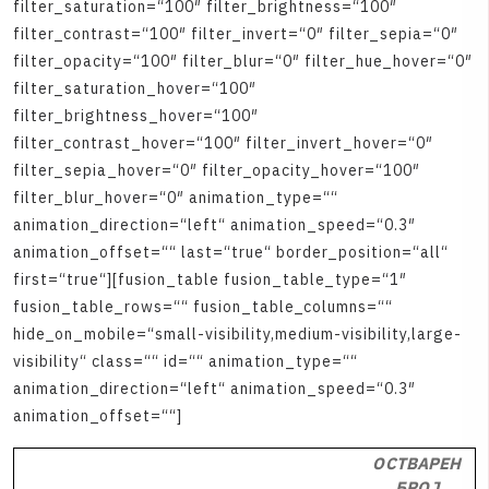
f
i
l
t
e
r
_
s
a
t
u
r
a
t
i
o
n
=
“
1
0
0
″
f
i
l
t
e
r
_
b
r
i
g
h
t
n
e
s
s
=
“
1
0
0
″
f
i
l
t
e
r
_
c
o
n
t
r
a
s
t
=
“
1
0
0
″
f
i
l
t
e
r
_
i
n
v
e
r
t
=
“
0
″
f
i
l
t
e
r
_
s
e
p
i
a
=
“
0
″
f
i
l
t
e
r
_
o
p
a
c
i
t
y
=
“
1
0
0
″
f
i
l
t
e
r
_
b
l
u
r
=
“
0
″
f
i
l
t
e
r
_
h
u
e
_
h
o
v
e
r
=
“
0
″
f
i
l
t
e
r
_
s
a
t
u
r
a
t
i
o
n
_
h
o
v
e
r
=
“
1
0
0
″
f
i
l
t
e
r
_
b
r
i
g
h
t
n
e
s
s
_
h
o
v
e
r
=
“
1
0
0
″
f
i
l
t
e
r
_
c
o
n
t
r
a
s
t
_
h
o
v
e
r
=
“
1
0
0
″
f
i
l
t
e
r
_
i
n
v
e
r
t
_
h
o
v
e
r
=
“
0
″
f
i
l
t
e
r
_
s
e
p
i
a
_
h
o
v
e
r
=
“
0
″
f
i
l
t
e
r
_
o
p
a
c
i
t
y
_
h
o
v
e
r
=
“
1
0
0
″
f
i
l
t
e
r
_
b
l
u
r
_
h
o
v
e
r
=
“
0
″
a
n
i
m
a
t
i
o
n
_
t
y
p
e
=
“
“
a
n
i
m
a
t
i
o
n
_
d
i
r
e
c
t
i
o
n
=
“
l
e
f
t
“
a
n
i
m
a
t
i
o
n
_
s
p
e
e
d
=
“
0
.
3
″
a
n
i
m
a
t
i
o
n
_
o
f
f
s
e
t
=
“
“
l
a
s
t
=
“
t
r
u
e
“
b
o
r
d
e
r
_
p
o
s
i
t
i
o
n
=
“
a
l
l
“
f
i
r
s
t
=
“
t
r
u
e
“
]
[
f
u
s
i
o
n
_
t
a
b
l
e
f
u
s
i
o
n
_
t
a
b
l
e
_
t
y
p
e
=
“
1
″
f
u
s
i
o
n
_
t
a
b
l
e
_
r
o
w
s
=
“
“
f
u
s
i
o
n
_
t
a
b
l
e
_
c
o
l
u
m
n
s
=
“
“
h
i
d
e
_
o
n
_
m
o
b
i
l
e
=
“
s
m
a
l
l
-
v
i
s
i
b
i
l
i
t
y
,
m
e
d
i
u
m
-
v
i
s
i
b
i
l
i
t
y
,
l
a
r
g
e
-
v
i
s
i
b
i
l
i
t
y
“
c
l
a
s
s
=
“
“
i
d
=
“
“
a
n
i
m
a
t
i
o
n
_
t
y
p
e
=
“
“
a
n
i
m
a
t
i
o
n
_
d
i
r
e
c
t
i
o
n
=
“
l
e
f
t
“
a
n
i
m
a
t
i
o
n
_
s
p
e
e
d
=
“
0
.
3
″
a
n
i
m
a
t
i
o
n
_
o
f
f
s
e
t
=
“
“
]
ОСТВАРЕН
БРОЈ