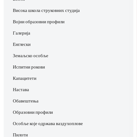
Висока школа струковних студија
Војни образовни профили
Галерија
Енглески
Земаљско особље
Испитни рокови
Капацитети
Настава
Обавештења
Образовни профили
Особље које одржава ваздухоплове
Пилоти