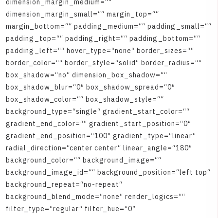
d
i
m
e
n
s
i
o
n
_
m
a
r
g
i
n
_
m
e
d
i
u
m
=
“
“
d
i
m
e
n
s
i
o
n
_
m
a
r
g
i
n
_
s
m
a
l
l
=
“
“
m
a
r
g
i
n
_
t
o
p
=
“
“
m
a
r
g
i
n
_
b
o
t
t
o
m
=
“
“
p
a
d
d
i
n
g
_
m
e
d
i
u
m
=
“
“
p
a
d
d
i
n
g
_
s
m
a
l
l
=
“
“
p
a
d
d
i
n
g
_
t
o
p
=
“
“
p
a
d
d
i
n
g
_
r
i
g
h
t
=
“
“
p
a
d
d
i
n
g
_
b
o
t
t
o
m
=
“
“
p
a
d
d
i
n
g
_
l
e
f
t
=
“
“
h
o
v
e
r
_
t
y
p
e
=
“
n
o
n
e
“
b
o
r
d
e
r
_
s
i
z
e
s
=
“
“
b
o
r
d
e
r
_
c
o
l
o
r
=
“
“
b
o
r
d
e
r
_
s
t
y
l
e
=
“
s
o
l
i
d
“
b
o
r
d
e
r
_
r
a
d
i
u
s
=
“
“
b
o
x
_
s
h
a
d
o
w
=
“
n
o
“
d
i
m
e
n
s
i
o
n
_
b
o
x
_
s
h
a
d
o
w
=
“
“
b
o
x
_
s
h
a
d
o
w
_
b
l
u
r
=
“
0
″
b
o
x
_
s
h
a
d
o
w
_
s
p
r
e
a
d
=
“
0
″
b
o
x
_
s
h
a
d
o
w
_
c
o
l
o
r
=
“
“
b
o
x
_
s
h
a
d
o
w
_
s
t
y
l
e
=
“
“
b
a
c
k
g
r
o
u
n
d
_
t
y
p
e
=
“
s
i
n
g
l
e
“
g
r
a
d
i
e
n
t
_
s
t
a
r
t
_
c
o
l
o
r
=
“
“
g
r
a
d
i
e
n
t
_
e
n
d
_
c
o
l
o
r
=
“
“
g
r
a
d
i
e
n
t
_
s
t
a
r
t
_
p
o
s
i
t
i
o
n
=
“
0
″
g
r
a
d
i
e
n
t
_
e
n
d
_
p
o
s
i
t
i
o
n
=
“
1
0
0
″
g
r
a
d
i
e
n
t
_
t
y
p
e
=
“
l
i
n
e
a
r
“
r
a
d
i
a
l
_
d
i
r
e
c
t
i
o
n
=
“
c
e
n
t
e
r
c
e
n
t
e
r
“
l
i
n
e
a
r
_
a
n
g
l
e
=
“
1
8
0
″
b
a
c
k
g
r
o
u
n
d
_
c
o
l
o
r
=
“
“
b
a
c
k
g
r
o
u
n
d
_
i
m
a
g
e
=
“
“
b
a
c
k
g
r
o
u
n
d
_
i
m
a
g
e
_
i
d
=
“
“
b
a
c
k
g
r
o
u
n
d
_
p
o
s
i
t
i
o
n
=
“
l
e
f
t
t
o
p
“
b
a
c
k
g
r
o
u
n
d
_
r
e
p
e
a
t
=
“
n
o
-
r
e
p
e
a
t
“
b
a
c
k
g
r
o
u
n
d
_
b
l
e
n
d
_
m
o
d
e
=
“
n
o
n
e
“
r
e
n
d
e
r
_
l
o
g
i
c
s
=
“
“
f
i
l
t
e
r
_
t
y
p
e
=
“
r
e
g
u
l
a
r
“
f
i
l
t
e
r
_
h
u
e
=
“
0
″