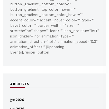
b
u
t
t
o
n
_
g
r
a
d
i
e
n
t
_
b
o
t
t
o
m
_
c
o
l
o
r
=
“
“
b
u
t
t
o
n
_
g
r
a
d
i
e
n
t
_
t
o
p
_
c
o
l
o
r
_
h
o
v
e
r
=
“
“
b
u
t
t
o
n
_
g
r
a
d
i
e
n
t
_
b
o
t
t
o
m
_
c
o
l
o
r
_
h
o
v
e
r
=
“
“
a
c
c
e
n
t
_
c
o
l
o
r
=
“
“
a
c
c
e
n
t
_
h
o
v
e
r
_
c
o
l
o
r
=
“
“
t
y
p
e
=
“
“
b
e
v
e
l
_
c
o
l
o
r
=
“
“
b
o
r
d
e
r
_
w
i
d
t
h
=
“
“
s
i
z
e
=
“
“
s
t
r
e
t
c
h
=
“
n
o
“
s
h
a
p
e
=
“
“
i
c
o
n
=
“
“
i
c
o
n
_
p
o
s
i
t
i
o
n
=
“
l
e
f
t
“
i
c
o
n
_
d
i
v
i
d
e
r
=
“
n
o
“
a
n
i
m
a
t
i
o
n
_
t
y
p
e
=
“
“
a
n
i
m
a
t
i
o
n
_
d
i
r
e
c
t
i
o
n
=
“
l
e
f
t
“
a
n
i
m
a
t
i
o
n
_
s
p
e
e
d
=
“
0
.
3
″
a
n
i
m
a
t
i
o
n
_
o
f
f
s
e
t
=
“
“
]
U
p
c
o
m
i
n
g
E
v
e
n
t
s
[
/
f
u
s
i
o
n
_
b
u
t
t
o
n
]
A
R
C
H
I
V
E
S
јун 2026
мај 2026