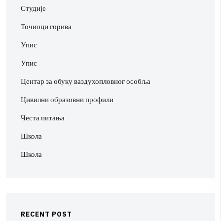
Студије
Точиоци горива
Упис
Упис
Центар за обуку ваздухопловног особља
Цивилни образовни профили
Честа питања
Школа
Школа
R
E
C
E
N
T
P
O
S
T