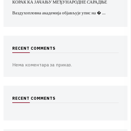
КОРАК КА ЈАЧАЊУ МЕЂУНАРОДНЕ САРАДЊЕ
Ваздухопловна академија објављује упис на � …
R
E
C
E
N
T
C
O
M
M
E
N
T
S
Нема коментара за приказ.
R
E
C
E
N
T
C
O
M
M
E
N
T
S