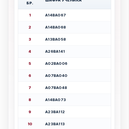
Ш
И
Ф
Р
А
У
Ч
Е
Н
И
К
А
Б
Р
.
1
А
1
4
В
А
0
6
7
2
А
1
4
В
А
0
6
8
3
А
1
3
В
А
0
5
8
4
А
2
6
В
А
1
4
1
5
А
0
2
В
А
0
0
6
6
А
0
7
В
А
0
4
0
7
А
0
7
В
А
0
4
8
8
А
1
4
В
А
0
7
3
9
А
2
3
В
А
1
1
2
1
0
А
2
3
В
А
1
1
3