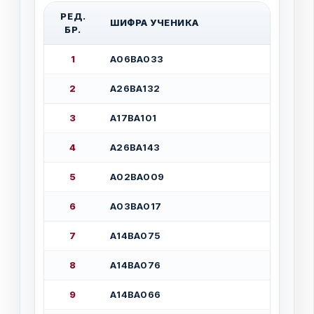
Р
Е
Д
.
Ш
И
Ф
Р
А
У
Ч
Е
Н
И
К
А
Б
Р
.
1
А
0
6
В
А
0
3
3
2
А
2
6
В
А
1
3
2
3
А
1
7
В
А
1
0
1
4
А
2
6
В
А
1
4
3
5
А
0
2
В
А
0
0
9
6
А
0
3
В
А
0
1
7
7
А
1
4
В
А
0
7
5
8
А
1
4
В
А
0
7
6
9
А
1
4
В
А
0
6
6