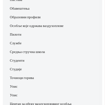
Обавештења
Образовни профили
Особље које одржава ваздухоплове
Пилоти
Службе
Средња стручна школа
Студенти
Студије
Точиоци горива
Упис
Упис
Центар за обуку ваздухопловног особља