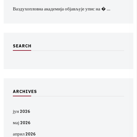
Ваздухопловна академија објављује упис на � …
S
E
A
R
C
H
A
R
C
H
I
V
E
S
јун 2026
мај 2026
април 2026