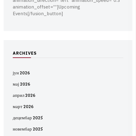
a
n
i
m
a
t
i
o
n
_
d
i
r
e
c
t
i
o
n
=
“
l
e
f
t
“
a
n
i
m
a
t
i
o
n
_
s
p
e
e
d
=
“
0
.
3
″
a
n
i
m
a
t
i
o
n
_
o
f
f
s
e
t
=
“
“
]
U
p
c
o
m
i
n
g
E
v
e
n
t
s
[
/
f
u
s
i
o
n
_
b
u
t
t
o
n
]
A
R
C
H
I
V
E
S
јун 2026
мај 2026
април 2026
март 2026
децембар 2025
новембар 2025