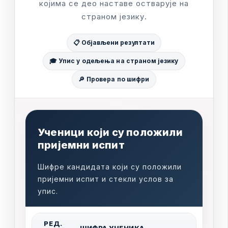
к
о
ј
и
м
а
с
е
д
е
о
н
а
с
т
а
в
е
о
с
т
в
а
р
у
ј
е
н
а
с
т
р
а
н
о
м
ј
е
з
и
к
у
.
📋 Објављени резултати
🎓 Упис у одељења на страном језику
🔎 Провера по шифри
У
ч
е
н
и
ц
и
к
о
ј
и
с
у
п
о
л
о
ж
и
л
и
п
р
и
ј
е
м
н
и
и
с
п
и
т
Ш
и
ф
р
е
к
а
н
д
и
д
а
т
а
к
о
ј
и
с
у
п
о
л
о
ж
и
л
и
п
р
и
ј
е
м
н
и
и
с
п
и
т
и
с
т
е
к
л
и
у
с
л
о
в
з
а
у
п
и
с
.
Р
Е
Д
.