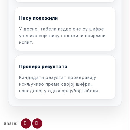
Н
и
с
у
п
о
л
о
ж
и
л
и
У
д
е
с
н
о
ј
т
а
б
е
л
и
и
з
д
в
о
ј
е
н
е
с
у
ш
и
ф
р
е
у
ч
е
н
и
к
а
к
о
ј
и
н
и
с
у
п
о
л
о
ж
и
л
и
п
р
и
ј
е
м
н
и
и
с
п
и
т
.
П
р
о
в
е
р
а
р
е
з
у
л
т
а
т
а
К
а
н
д
и
д
а
т
и
р
е
з
у
л
т
а
т
п
р
о
в
е
р
а
в
а
ј
у
и
с
к
љ
у
ч
и
в
о
п
р
е
м
а
с
в
о
ј
о
ј
ш
и
ф
р
и
,
н
а
в
е
д
е
н
о
ј
у
о
д
г
о
в
а
р
а
ј
у
ћ
о
ј
т
а
б
е
л
и
.
S
h
a
r
e
: