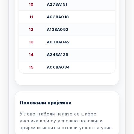
1
0
А
2
7
В
А
1
5
1
1
1
А
0
3
В
А
0
1
8
1
2
А
1
3
В
А
0
5
2
1
3
А
0
7
В
А
0
4
2
1
4
А
2
4
В
А
1
2
5
1
5
А
0
6
В
А
0
3
4
П
о
л
о
ж
и
л
и
п
р
и
ј
е
м
н
и
У
л
е
в
о
ј
т
а
б
е
л
и
н
а
л
а
з
е
с
е
ш
и
ф
р
е
у
ч
е
н
и
к
а
к
о
ј
и
с
у
у
с
п
е
ш
н
о
п
о
л
о
ж
и
л
и
п
р
и
ј
е
м
н
и
и
с
п
и
т
и
с
т
е
к
л
и
у
с
л
о
в
з
а
у
п
и
с
.