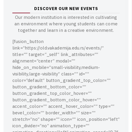
D
I
S
C
O
V
E
R
O
U
R
N
E
W
E
V
E
N
T
S
O
u
r
m
o
d
e
r
n
i
n
s
t
i
t
u
t
i
o
n
i
s
i
n
t
e
r
e
s
t
e
d
i
n
c
u
l
t
i
v
a
t
i
n
g
a
n
e
n
v
i
r
o
n
m
e
n
t
w
h
e
r
e
y
o
u
n
g
s
t
u
d
e
n
t
s
c
a
n
c
o
m
e
t
o
g
e
t
h
e
r
a
n
d
l
e
a
r
n
i
n
a
c
r
e
a
t
i
v
e
e
n
v
i
r
o
n
m
e
n
t
.
[
f
u
s
i
o
n
_
b
u
t
t
o
n
l
i
n
k
=
“
h
t
t
p
s
:
/
/
o
l
d
.
v
a
k
a
d
e
m
i
j
a
.
e
d
u
.
r
s
/
e
v
e
n
t
s
/
“
t
i
t
l
e
=
“
“
t
a
r
g
e
t
=
“
_
s
e
l
f
“
l
i
n
k
_
a
t
t
r
i
b
u
t
e
s
=
“
“
a
l
i
g
n
m
e
n
t
=
“
c
e
n
t
e
r
“
m
o
d
a
l
=
“
“
h
i
d
e
_
o
n
_
m
o
b
i
l
e
=
“
s
m
a
l
l
-
v
i
s
i
b
i
l
i
t
y
,
m
e
d
i
u
m
-
v
i
s
i
b
i
l
i
t
y
,
l
a
r
g
e
-
v
i
s
i
b
i
l
i
t
y
“
c
l
a
s
s
=
“
“
i
d
=
“
“
c
o
l
o
r
=
“
d
e
f
a
u
l
t
“
b
u
t
t
o
n
_
g
r
a
d
i
e
n
t
_
t
o
p
_
c
o
l
o
r
=
“
“
b
u
t
t
o
n
_
g
r
a
d
i
e
n
t
_
b
o
t
t
o
m
_
c
o
l
o
r
=
“
“
b
u
t
t
o
n
_
g
r
a
d
i
e
n
t
_
t
o
p
_
c
o
l
o
r
_
h
o
v
e
r
=
“
“
b
u
t
t
o
n
_
g
r
a
d
i
e
n
t
_
b
o
t
t
o
m
_
c
o
l
o
r
_
h
o
v
e
r
=
“
“
a
c
c
e
n
t
_
c
o
l
o
r
=
“
“
a
c
c
e
n
t
_
h
o
v
e
r
_
c
o
l
o
r
=
“
“
t
y
p
e
=
“
“
b
e
v
e
l
_
c
o
l
o
r
=
“
“
b
o
r
d
e
r
_
w
i
d
t
h
=
“
“
s
i
z
e
=
“
“
s
t
r
e
t
c
h
=
“
n
o
“
s
h
a
p
e
=
“
“
i
c
o
n
=
“
“
i
c
o
n
_
p
o
s
i
t
i
o
n
=
“
l
e
f
t
“
i
c
o
n
_
d
i
v
i
d
e
r
=
“
n
o
“
a
n
i
m
a
t
i
o
n
_
t
y
p
e
=
“
“