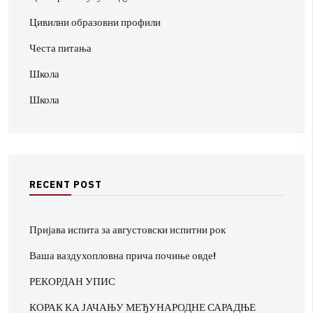
Цивилни образовни профили
Честа питања
Школа
Школа
R
E
C
E
N
T
P
O
S
T
Пријава испита за августовски испитни рок
Ваша ваздухопловна прича почиње овде!
РЕКОРДАН УПИС
КОРАК КА ЈАЧАЊУ МЕЂУНАРОДНЕ САРАДЊЕ