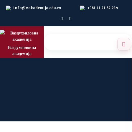
info@vakademija.edu.rs
+381 11 21 82 944
Ваздухопловна
академија