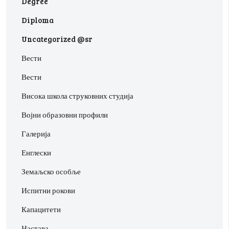
Degree
Diploma
Uncategorized @sr
Вести
Вести
Висока школа струковних студија
Војни образовни профили
Галерија
Енглески
Земаљско особље
Испитни рокови
Капацитети
Настава