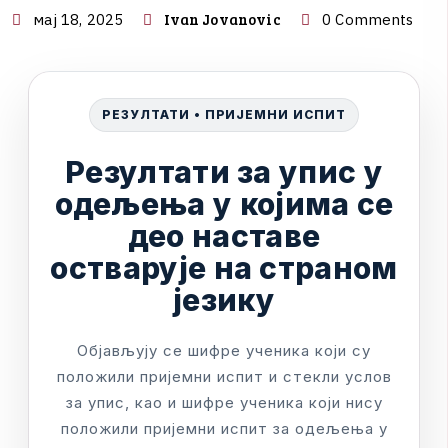
Ivan Jovanovic
мај 18, 2025
0 Comments
Р
Е
З
У
Л
Т
А
Т
И
•
П
Р
И
Ј
Е
М
Н
И
И
С
П
И
Т
Р
е
з
у
л
т
а
т
и
з
а
у
п
и
с
у
о
д
е
љ
е
њ
а
у
к
о
ј
и
м
а
с
е
д
е
о
н
а
с
т
а
в
е
о
с
т
в
а
р
у
ј
е
н
а
с
т
р
а
н
о
м
ј
е
з
и
к
у
О
б
ј
а
в
љ
у
ј
у
с
е
ш
и
ф
р
е
у
ч
е
н
и
к
а
к
о
ј
и
с
у
п
о
л
о
ж
и
л
и
п
р
и
ј
е
м
н
и
и
с
п
и
т
и
с
т
е
к
л
и
у
с
л
о
в
з
а
у
п
и
с
,
к
а
о
и
ш
и
ф
р
е
у
ч
е
н
и
к
а
к
о
ј
и
н
и
с
у
п
о
л
о
ж
и
л
и
п
р
и
ј
е
м
н
и
и
с
п
и
т
з
а
о
д
е
љ
е
њ
а
у