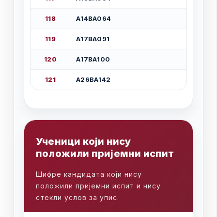
1
1
8
А
1
4
В
А
0
6
4
1
1
9
А
1
7
В
А
0
9
1
1
2
0
А
1
7
В
А
1
0
0
1
2
1
А
2
6
В
А
1
4
2
У
ч
е
н
и
ц
и
к
о
ј
и
н
и
с
у
п
о
л
о
ж
и
л
и
п
р
и
ј
е
м
н
и
и
с
п
и
т
Ш
и
ф
р
е
к
а
н
д
и
д
а
т
а
к
о
ј
и
н
и
с
у
п
о
л
о
ж
и
л
и
п
р
и
ј
е
м
н
и
и
с
п
и
т
и
н
и
с
у
с
т
е
к
л
и
у
с
л
о
в
з
а
у
п
и
с
.