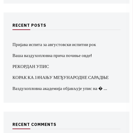
R
E
C
E
N
T
P
O
S
T
S
Пријава испита за августовски испитни рок
Ваша ваздухопловна прича почиње овде!
РЕКОРДАН УПИС
КОРАК КА ЈАЧАЊУ МЕЂУНАРОДНЕ САРАДЊЕ
Ваздухопловна академија објављује упис на � …
R
E
C
E
N
T
C
O
M
M
E
N
T
S