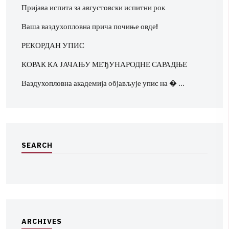
Пријава испита за августовски испитни рок
Ваша ваздухопловна прича почиње овде!
РЕКОРДАН УПИС
КОРАК КА ЈАЧАЊУ МЕЂУНАРОДНЕ САРАДЊЕ
Ваздухопловна академија објављује упис на � …
S
E
A
R
C
H
A
R
C
H
I
V
E
S