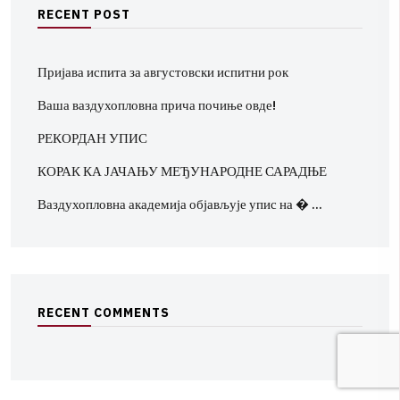
R
E
C
E
N
T
P
O
S
T
Пријава испита за августовски испитни рок
Ваша ваздухопловна прича почиње овде!
РЕКОРДАН УПИС
КОРАК КА ЈАЧАЊУ МЕЂУНАРОДНЕ САРАДЊЕ
Ваздухопловна академија објављује упис на � …
R
E
C
E
N
T
C
O
M
M
E
N
T
S