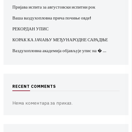
Пријава испита за августовски испитни рок
Ваша ваздухопловна прича почиње овде!
РЕКОРДАН УПИС
КОРАК КА ЈАЧАЊУ МЕЂУНАРОДНЕ САРАДЊЕ
Ваздухопловна академија објављује упис на � …
R
E
C
E
N
T
C
O
M
M
E
N
T
S
Нема коментара за приказ.