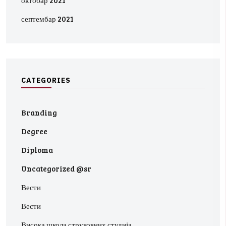
октобар 2021
септембар 2021
C
A
T
E
G
O
R
I
E
S
Branding
Degree
Diploma
Uncategorized @sr
Вести
Вести
Висока школа струковних студија