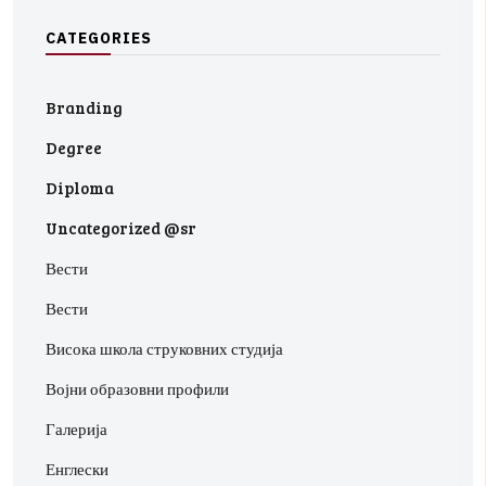
C
A
T
E
G
O
R
I
E
S
Branding
Degree
Diploma
Uncategorized @sr
Вести
Вести
Висока школа струковних студија
Војни образовни профили
Галерија
Енглески