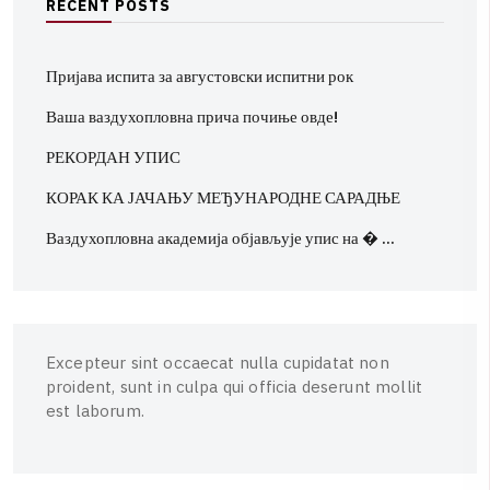
R
E
C
E
N
T
P
O
S
T
S
Пријава испита за августовски испитни рок
Ваша ваздухопловна прича почиње овде!
РЕКОРДАН УПИС
КОРАК КА ЈАЧАЊУ МЕЂУНАРОДНЕ САРАДЊЕ
Ваздухопловна академија објављује упис на � …
E
x
c
e
p
t
e
u
r
s
i
n
t
o
c
c
a
e
c
a
t
n
u
l
l
a
c
u
p
i
d
a
t
a
t
n
o
n
p
r
o
i
d
e
n
t
,
s
u
n
t
i
n
c
u
l
p
a
q
u
i
o
f
f
i
c
i
a
d
e
s
e
r
u
n
t
m
o
l
l
i
t
e
s
t
l
a
b
o
r
u
m
.