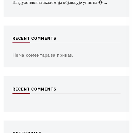
Ваздухопловна академија објављује упис на � …
R
E
C
E
N
T
C
O
M
M
E
N
T
S
Нема коментара за приказ.
R
E
C
E
N
T
C
O
M
M
E
N
T
S