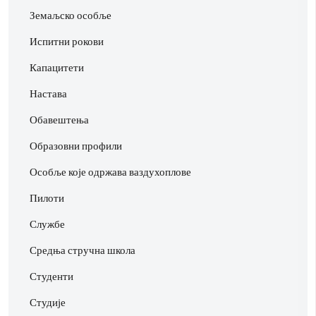
Земаљско особље
Испитни рокови
Капацитети
Настава
Обавештења
Образовни профили
Особље које одржава ваздухоплове
Пилоти
Службе
Средња стручна школа
Студенти
Студије