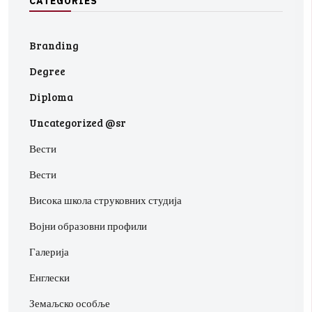
C
A
T
E
G
O
R
I
E
S
Branding
Degree
Diploma
Uncategorized @sr
Вести
Вести
Висока школа струковних студија
Војни образовни профили
Галерија
Енглески
Земаљско особље