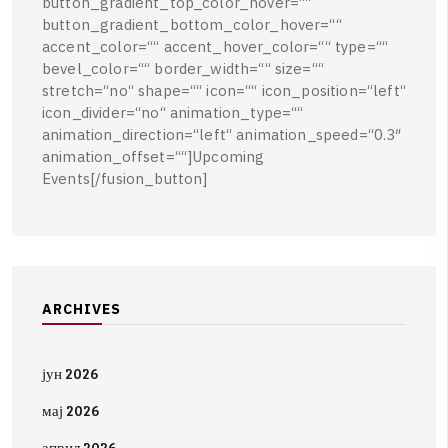
b
u
t
t
o
n
_
g
r
a
d
i
e
n
t
_
t
o
p
_
c
o
l
o
r
_
h
o
v
e
r
=
“
“
b
u
t
t
o
n
_
g
r
a
d
i
e
n
t
_
b
o
t
t
o
m
_
c
o
l
o
r
_
h
o
v
e
r
=
“
“
a
c
c
e
n
t
_
c
o
l
o
r
=
“
“
a
c
c
e
n
t
_
h
o
v
e
r
_
c
o
l
o
r
=
“
“
t
y
p
e
=
“
“
b
e
v
e
l
_
c
o
l
o
r
=
“
“
b
o
r
d
e
r
_
w
i
d
t
h
=
“
“
s
i
z
e
=
“
“
s
t
r
e
t
c
h
=
“
n
o
“
s
h
a
p
e
=
“
“
i
c
o
n
=
“
“
i
c
o
n
_
p
o
s
i
t
i
o
n
=
“
l
e
f
t
“
i
c
o
n
_
d
i
v
i
d
e
r
=
“
n
o
“
a
n
i
m
a
t
i
o
n
_
t
y
p
e
=
“
“
a
n
i
m
a
t
i
o
n
_
d
i
r
e
c
t
i
o
n
=
“
l
e
f
t
“
a
n
i
m
a
t
i
o
n
_
s
p
e
e
d
=
“
0
.
3
″
a
n
i
m
a
t
i
o
n
_
o
f
f
s
e
t
=
“
“
]
U
p
c
o
m
i
n
g
E
v
e
n
t
s
[
/
f
u
s
i
o
n
_
b
u
t
t
o
n
]
A
R
C
H
I
V
E
S
јун 2026
мај 2026
април 2026