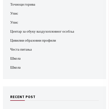
Точиоци горива
Упис
Упис
Центар за обуку ваздухопловног особља
Цивилни образовни профили
Честа питања
Школа
Школа
R
E
C
E
N
T
P
O
S
T