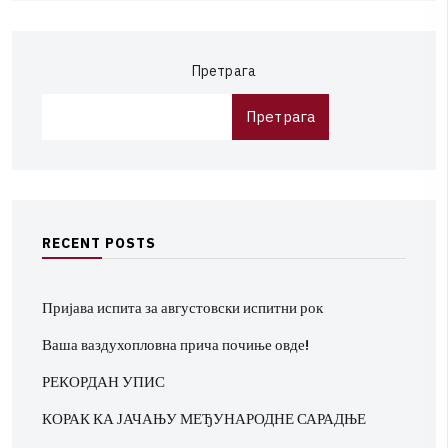
Претрага
Претрага
R
E
C
E
N
T
P
O
S
T
S
Пријава испита за августовски испитни рок
Ваша ваздухопловна прича почиње овде!
РЕКОРДАН УПИС
КОРАК КА ЈАЧАЊУ МЕЂУНАРОДНЕ САРАДЊЕ