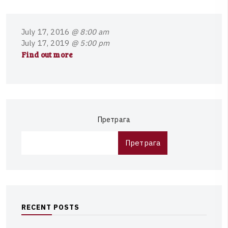
J
u
l
y
1
7
,
2
0
1
6
@ 8:00 am
J
u
l
y
1
7
,
2
0
1
9
@ 5:00 pm
Find out more
Претрага
Претрага
R
E
C
E
N
T
P
O
S
T
S