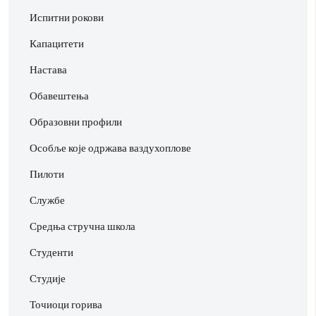
Испитни рокови
Капацитети
Настава
Обавештења
Образовни профили
Особље које одржава ваздухоплове
Пилоти
Службе
Средња стручна школа
Студенти
Студије
Точиоци горива