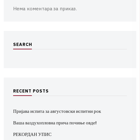
Нема коментара за приказ.
S
E
A
R
C
H
R
E
C
E
N
T
P
O
S
T
S
Пријава испита за августовски испитни рок
Ваша ваздухопловна прича почиње овде!
РЕКОРДАН УПИС