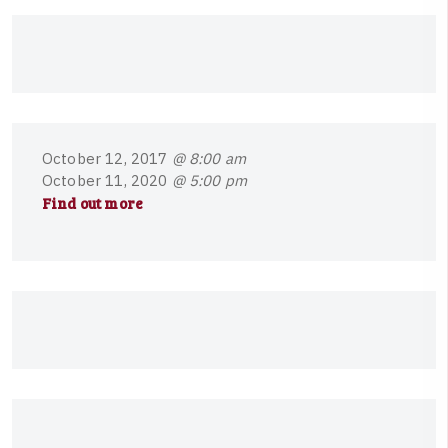
O
c
t
o
b
e
r
1
2
,
2
0
1
7
@ 8:00 am
O
c
t
o
b
e
r
1
1
,
2
0
2
0
@ 5:00 pm
Find out more