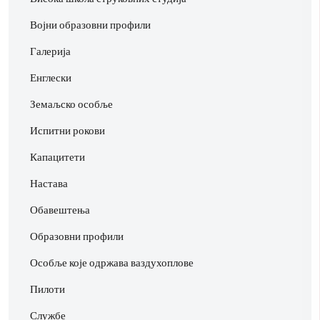
Војни образовни профили
Галерија
Енглески
Земаљско особље
Испитни рокови
Капацитети
Настава
Обавештења
Образовни профили
Особље које одржава ваздухоплове
Пилоти
Службе