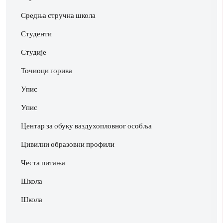
Средња стручна школа
Студенти
Студије
Точиоци горива
Упис
Упис
Центар за обуку ваздухопловног особља
Цивилни образовни профили
Честа питања
Школа
Школа