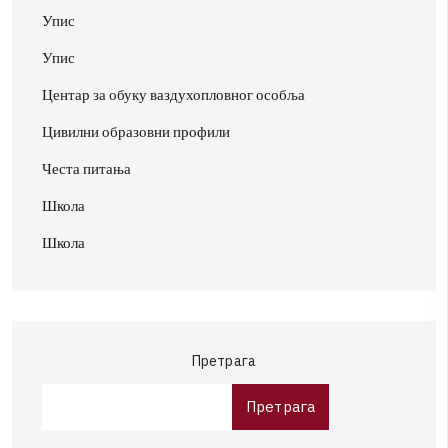
Упис
Упис
Центар за обуку ваздухопловног особља
Цивилни образовни профили
Честа питања
Школа
Школа
Претрага
Претрага