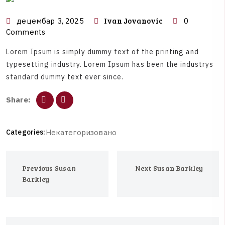
Ivan Jovanovic
децембар 3, 2025
0
Comments
L
o
r
e
m
I
p
s
u
m
i
s
s
i
m
p
l
y
d
u
m
m
y
t
e
x
t
o
f
t
h
e
p
r
i
n
t
i
n
g
a
n
d
t
y
p
e
s
e
t
t
i
n
g
i
n
d
u
s
t
r
y
.
L
o
r
e
m
I
p
s
u
m
h
a
s
b
e
e
n
t
h
e
i
n
d
u
s
t
r
y
s
s
t
a
n
d
a
r
d
d
u
m
m
y
t
e
x
t
e
v
e
r
s
i
n
c
e
.
S
h
a
r
e
:
Categories:
Н
е
к
а
т
е
г
о
р
и
з
о
в
а
н
о
Previous
Susan
Next
Susan Barkley
Barkley