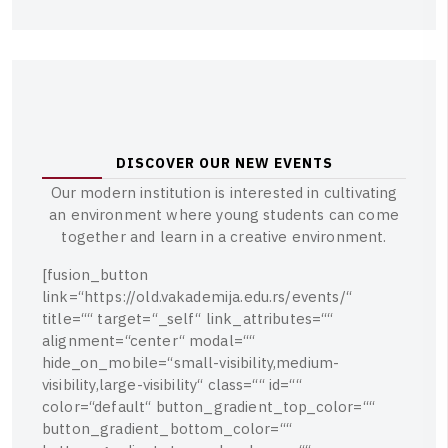
D
I
S
C
O
V
E
R
O
U
R
N
E
W
E
V
E
N
T
S
O
u
r
m
o
d
e
r
n
i
n
s
t
i
t
u
t
i
o
n
i
s
i
n
t
e
r
e
s
t
e
d
i
n
c
u
l
t
i
v
a
t
i
n
g
a
n
e
n
v
i
r
o
n
m
e
n
t
w
h
e
r
e
y
o
u
n
g
s
t
u
d
e
n
t
s
c
a
n
c
o
m
e
t
o
g
e
t
h
e
r
a
n
d
l
e
a
r
n
i
n
a
c
r
e
a
t
i
v
e
e
n
v
i
r
o
n
m
e
n
t
.
[
f
u
s
i
o
n
_
b
u
t
t
o
n
l
i
n
k
=
“
h
t
t
p
s
:
/
/
o
l
d
.
v
a
k
a
d
e
m
i
j
a
.
e
d
u
.
r
s
/
e
v
e
n
t
s
/
“
t
i
t
l
e
=
“
“
t
a
r
g
e
t
=
“
_
s
e
l
f
“
l
i
n
k
_
a
t
t
r
i
b
u
t
e
s
=
“
“
a
l
i
g
n
m
e
n
t
=
“
c
e
n
t
e
r
“
m
o
d
a
l
=
“
“
h
i
d
e
_
o
n
_
m
o
b
i
l
e
=
“
s
m
a
l
l
-
v
i
s
i
b
i
l
i
t
y
,
m
e
d
i
u
m
-
v
i
s
i
b
i
l
i
t
y
,
l
a
r
g
e
-
v
i
s
i
b
i
l
i
t
y
“
c
l
a
s
s
=
“
“
i
d
=
“
“
c
o
l
o
r
=
“
d
e
f
a
u
l
t
“
b
u
t
t
o
n
_
g
r
a
d
i
e
n
t
_
t
o
p
_
c
o
l
o
r
=
“
“
b
u
t
t
o
n
_
g
r
a
d
i
e
n
t
_
b
o
t
t
o
m
_
c
o
l
o
r
=
“
“