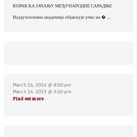
КОРАК КА ЈАЧАЊУ МЕЂУНАРОДНЕ САРАДЊЕ
Ваздухопловна академија објављује упис на � …
M
a
r
c
h
1
6
,
2
0
1
6
@ 8:00 am
M
a
r
c
h
1
6
,
2
0
1
9
@ 5:00 pm
Find out more