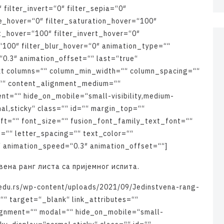
″
f
i
l
t
e
r
_
i
n
v
e
r
t
=
“
0
″
f
i
l
t
e
r
_
s
e
p
i
a
=
“
0
″
e
_
h
o
v
e
r
=
“
0
″
f
i
l
t
e
r
_
s
a
t
u
r
a
t
i
o
n
_
h
o
v
e
r
=
“
1
0
0
″
t
_
h
o
v
e
r
=
“
1
0
0
″
f
i
l
t
e
r
_
i
n
v
e
r
t
_
h
o
v
e
r
=
“
0
″
“
1
0
0
″
f
i
l
t
e
r
_
b
l
u
r
_
h
o
v
e
r
=
“
0
″
a
n
i
m
a
t
i
o
n
_
t
y
p
e
=
“
“
“
0
.
3
″
a
n
i
m
a
t
i
o
n
_
o
f
f
s
e
t
=
“
“
l
a
s
t
=
“
t
r
u
e
“
x
t
c
o
l
u
m
n
s
=
“
“
c
o
l
u
m
n
_
m
i
n
_
w
i
d
t
h
=
“
“
c
o
l
u
m
n
_
s
p
a
c
i
n
g
=
“
“
“
“
c
o
n
t
e
n
t
_
a
l
i
g
n
m
e
n
t
_
m
e
d
i
u
m
=
“
“
e
n
t
=
“
“
h
i
d
e
_
o
n
_
m
o
b
i
l
e
=
“
s
m
a
l
l
-
v
i
s
i
b
i
l
i
t
y
,
m
e
d
i
u
m
-
m
a
l
,
s
t
i
c
k
y
“
c
l
a
s
s
=
“
“
i
d
=
“
“
m
a
r
g
i
n
_
t
o
p
=
“
“
e
f
t
=
“
“
f
o
n
t
_
s
i
z
e
=
“
“
f
u
s
i
o
n
_
f
o
n
t
_
f
a
m
i
l
y
_
t
e
x
t
_
f
o
n
t
=
“
“
t
=
“
“
l
e
t
t
e
r
_
s
p
a
c
i
n
g
=
“
“
t
e
x
t
_
c
o
l
o
r
=
“
“
“
a
n
i
m
a
t
i
o
n
_
s
p
e
e
d
=
“
0
.
3
″
a
n
i
m
a
t
i
o
n
_
o
f
f
s
e
t
=
“
“
]
в
е
н
а
р
а
н
г
л
и
с
т
а
с
а
п
р
и
ј
е
м
н
о
г
и
с
п
и
т
а
.
e
d
u
.
r
s
/
w
p
-
c
o
n
t
e
n
t
/
u
p
l
o
a
d
s
/
2
0
2
1
/
0
9
/
J
e
d
i
n
s
t
v
e
n
a
-
r
a
n
g
-
=
“
“
t
a
r
g
e
t
=
“
_
b
l
a
n
k
“
l
i
n
k
_
a
t
t
r
i
b
u
t
e
s
=
“
“
g
n
m
e
n
t
=
“
“
m
o
d
a
l
=
“
“
h
i
d
e
_
o
n
_
m
o
b
i
l
e
=
“
s
m
a
l
l
-