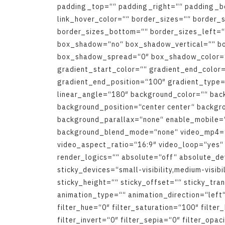
p
a
d
d
i
n
g
_
t
o
p
=
“
“
p
a
d
d
i
n
g
_
r
i
g
h
t
=
“
“
p
a
d
d
i
n
g
_
b
l
i
n
k
_
h
o
v
e
r
_
c
o
l
o
r
=
“
“
b
o
r
d
e
r
_
s
i
z
e
s
=
“
“
b
o
r
d
e
r
_
b
o
r
d
e
r
_
s
i
z
e
s
_
b
o
t
t
o
m
=
“
“
b
o
r
d
e
r
_
s
i
z
e
s
_
l
e
f
t
=
“
b
o
x
_
s
h
a
d
o
w
=
“
n
o
“
b
o
x
_
s
h
a
d
o
w
_
v
e
r
t
i
c
a
l
=
“
“
b
b
o
x
_
s
h
a
d
o
w
_
s
p
r
e
a
d
=
“
0
″
b
o
x
_
s
h
a
d
o
w
_
c
o
l
o
r
=
g
r
a
d
i
e
n
t
_
s
t
a
r
t
_
c
o
l
o
r
=
“
“
g
r
a
d
i
e
n
t
_
e
n
d
_
c
o
l
o
r
g
r
a
d
i
e
n
t
_
e
n
d
_
p
o
s
i
t
i
o
n
=
“
1
0
0
″
g
r
a
d
i
e
n
t
_
t
y
p
e
l
i
n
e
a
r
_
a
n
g
l
e
=
“
1
8
0
″
b
a
c
k
g
r
o
u
n
d
_
c
o
l
o
r
=
“
“
b
a
c
b
a
c
k
g
r
o
u
n
d
_
p
o
s
i
t
i
o
n
=
“
c
e
n
t
e
r
c
e
n
t
e
r
“
b
a
c
k
g
r
b
a
c
k
g
r
o
u
n
d
_
p
a
r
a
l
l
a
x
=
“
n
o
n
e
“
e
n
a
b
l
e
_
m
o
b
i
l
e
=
b
a
c
k
g
r
o
u
n
d
_
b
l
e
n
d
_
m
o
d
e
=
“
n
o
n
e
“
v
i
d
e
o
_
m
p
4
=
v
i
d
e
o
_
a
s
p
e
c
t
_
r
a
t
i
o
=
“
1
6
:
9
″
v
i
d
e
o
_
l
o
o
p
=
“
y
e
s
“
r
e
n
d
e
r
_
l
o
g
i
c
s
=
“
“
a
b
s
o
l
u
t
e
=
“
o
f
f
“
a
b
s
o
l
u
t
e
_
d
e
s
t
i
c
k
y
_
d
e
v
i
c
e
s
=
“
s
m
a
l
l
-
v
i
s
i
b
i
l
i
t
y
,
m
e
d
i
u
m
-
v
i
s
i
b
i
s
t
i
c
k
y
_
h
e
i
g
h
t
=
“
“
s
t
i
c
k
y
_
o
f
f
s
e
t
=
“
“
s
t
i
c
k
y
_
t
r
a
n
a
n
i
m
a
t
i
o
n
_
t
y
p
e
=
“
“
a
n
i
m
a
t
i
o
n
_
d
i
r
e
c
t
i
o
n
=
“
l
e
f
t
f
i
l
t
e
r
_
h
u
e
=
“
0
″
f
i
l
t
e
r
_
s
a
t
u
r
a
t
i
o
n
=
“
1
0
0
″
f
i
l
t
e
r
_
f
i
l
t
e
r
_
i
n
v
e
r
t
=
“
0
″
f
i
l
t
e
r
_
s
e
p
i
a
=
“
0
″
f
i
l
t
e
r
_
o
p
a
c
i