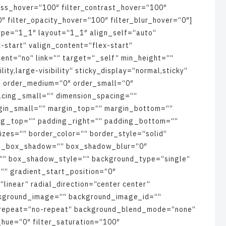
e
s
s
_
h
o
v
e
r
=
“
1
0
0
″
f
i
l
t
e
r
_
c
o
n
t
r
a
s
t
_
h
o
v
e
r
=
“
1
0
0
″
0
″
f
i
l
t
e
r
_
o
p
a
c
i
t
y
_
h
o
v
e
r
=
“
1
0
0
″
f
i
l
t
e
r
_
b
l
u
r
_
h
o
v
e
r
=
“
0
″
]
y
p
e
=
“
1
_
1
″
l
a
y
o
u
t
=
“
1
_
1
″
a
l
i
g
n
_
s
e
l
f
=
“
a
u
t
o
“
x
-
s
t
a
r
t
“
v
a
l
i
g
n
_
c
o
n
t
e
n
t
=
“
f
l
e
x
-
s
t
a
r
t
“
t
e
n
t
=
“
n
o
“
l
i
n
k
=
“
“
t
a
r
g
e
t
=
“
_
s
e
l
f
“
m
i
n
_
h
e
i
g
h
t
=
“
“
i
l
i
t
y
,
l
a
r
g
e
-
v
i
s
i
b
i
l
i
t
y
“
s
t
i
c
k
y
_
d
i
s
p
l
a
y
=
“
n
o
r
m
a
l
,
s
t
i
c
k
y
“
“
o
r
d
e
r
_
m
e
d
i
u
m
=
“
0
″
o
r
d
e
r
_
s
m
a
l
l
=
“
0
″
a
c
i
n
g
_
s
m
a
l
l
=
“
“
d
i
m
e
n
s
i
o
n
_
s
p
a
c
i
n
g
=
“
“
g
i
n
_
s
m
a
l
l
=
“
“
m
a
r
g
i
n
_
t
o
p
=
“
“
m
a
r
g
i
n
_
b
o
t
t
o
m
=
“
“
n
g
_
t
o
p
=
“
“
p
a
d
d
i
n
g
_
r
i
g
h
t
=
“
“
p
a
d
d
i
n
g
_
b
o
t
t
o
m
=
“
“
i
z
e
s
=
“
“
b
o
r
d
e
r
_
c
o
l
o
r
=
“
“
b
o
r
d
e
r
_
s
t
y
l
e
=
“
s
o
l
i
d
“
n
_
b
o
x
_
s
h
a
d
o
w
=
“
“
b
o
x
_
s
h
a
d
o
w
_
b
l
u
r
=
“
0
″
“
“
b
o
x
_
s
h
a
d
o
w
_
s
t
y
l
e
=
“
“
b
a
c
k
g
r
o
u
n
d
_
t
y
p
e
=
“
s
i
n
g
l
e
“
=
“
“
g
r
a
d
i
e
n
t
_
s
t
a
r
t
_
p
o
s
i
t
i
o
n
=
“
0
″
=
“
l
i
n
e
a
r
“
r
a
d
i
a
l
_
d
i
r
e
c
t
i
o
n
=
“
c
e
n
t
e
r
c
e
n
t
e
r
“
k
g
r
o
u
n
d
_
i
m
a
g
e
=
“
“
b
a
c
k
g
r
o
u
n
d
_
i
m
a
g
e
_
i
d
=
“
“
r
e
p
e
a
t
=
“
n
o
-
r
e
p
e
a
t
“
b
a
c
k
g
r
o
u
n
d
_
b
l
e
n
d
_
m
o
d
e
=
“
n
o
n
e
“
_
h
u
e
=
“
0
″
f
i
l
t
e
r
_
s
a
t
u
r
a
t
i
o
n
=
“
1
0
0
″