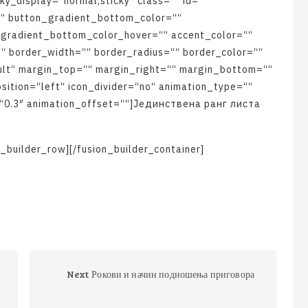
k
y
_
d
i
s
p
l
a
y
=
“
n
o
r
m
a
l
,
s
t
i
c
k
y
“
c
l
a
s
s
=
“
“
i
d
=
“
“
“
“
b
u
t
t
o
n
_
g
r
a
d
i
e
n
t
_
b
o
t
t
o
m
_
c
o
l
o
r
=
“
“
_
g
r
a
d
i
e
n
t
_
b
o
t
t
o
m
_
c
o
l
o
r
_
h
o
v
e
r
=
“
“
a
c
c
e
n
t
_
c
o
l
o
r
=
“
“
“
“
b
o
r
d
e
r
_
w
i
d
t
h
=
“
“
b
o
r
d
e
r
_
r
a
d
i
u
s
=
“
“
b
o
r
d
e
r
_
c
o
l
o
r
=
“
“
u
l
t
“
m
a
r
g
i
n
_
t
o
p
=
“
“
m
a
r
g
i
n
_
r
i
g
h
t
=
“
“
m
a
r
g
i
n
_
b
o
t
t
o
m
=
“
“
o
s
i
t
i
o
n
=
“
l
e
f
t
“
i
c
o
n
_
d
i
v
i
d
e
r
=
“
n
o
“
a
n
i
m
a
t
i
o
n
_
t
y
p
e
=
“
“
“
0
.
3
″
a
n
i
m
a
t
i
o
n
_
o
f
f
s
e
t
=
“
“
]
Ј
е
д
и
н
с
т
в
е
н
а
р
а
н
г
л
и
с
т
а
_
b
u
i
l
d
e
r
_
r
o
w
]
[
/
f
u
s
i
o
n
_
b
u
i
l
d
e
r
_
c
o
n
t
a
i
n
e
r
]
Next
Рокови и начин подношења приговора