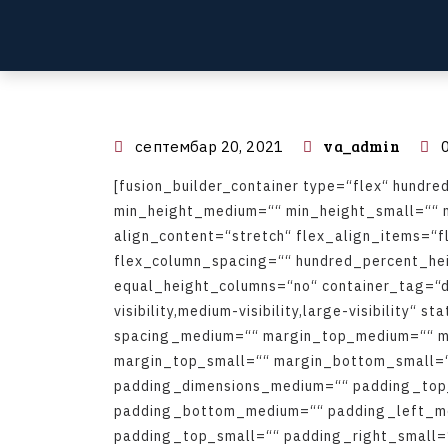
va_admin
септембар 20, 2021
0
[
f
u
s
i
o
n
_
b
u
i
l
d
e
r
_
c
o
n
t
a
i
n
e
r
t
y
p
e
=
“
f
l
e
x
“
h
u
n
d
r
e
m
i
n
_
h
e
i
g
h
t
_
m
e
d
i
u
m
=
“
“
m
i
n
_
h
e
i
g
h
t
_
s
m
a
l
l
=
“
“
a
l
i
g
n
_
c
o
n
t
e
n
t
=
“
s
t
r
e
t
c
h
“
f
l
e
x
_
a
l
i
g
n
_
i
t
e
m
s
=
“
f
f
l
e
x
_
c
o
l
u
m
n
_
s
p
a
c
i
n
g
=
“
“
h
u
n
d
r
e
d
_
p
e
r
c
e
n
t
_
h
e
e
q
u
a
l
_
h
e
i
g
h
t
_
c
o
l
u
m
n
s
=
“
n
o
“
c
o
n
t
a
i
n
e
r
_
t
a
g
=
“
v
i
s
i
b
i
l
i
t
y
,
m
e
d
i
u
m
-
v
i
s
i
b
i
l
i
t
y
,
l
a
r
g
e
-
v
i
s
i
b
i
l
i
t
y
“
s
t
a
s
p
a
c
i
n
g
_
m
e
d
i
u
m
=
“
“
m
a
r
g
i
n
_
t
o
p
_
m
e
d
i
u
m
=
“
“
m
a
r
g
i
n
_
t
o
p
_
s
m
a
l
l
=
“
“
m
a
r
g
i
n
_
b
o
t
t
o
m
_
s
m
a
l
l
=
p
a
d
d
i
n
g
_
d
i
m
e
n
s
i
o
n
s
_
m
e
d
i
u
m
=
“
“
p
a
d
d
i
n
g
_
t
o
p
p
a
d
d
i
n
g
_
b
o
t
t
o
m
_
m
e
d
i
u
m
=
“
“
p
a
d
d
i
n
g
_
l
e
f
t
_
m
p
a
d
d
i
n
g
_
t
o
p
_
s
m
a
l
l
=
“
“
p
a
d
d
i
n
g
_
r
i
g
h
t
_
s
m
a
l
l
=