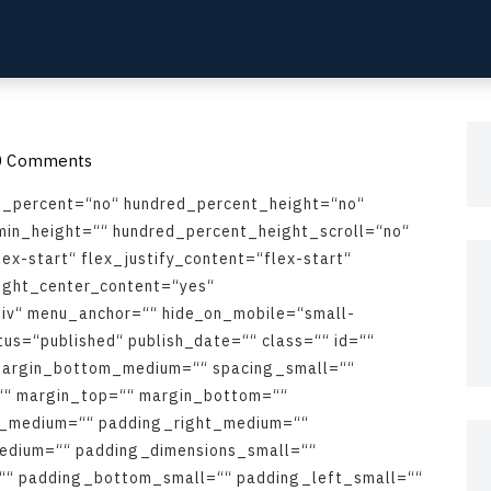
 Comments
d
_
p
e
r
c
e
n
t
=
“
n
o
“
h
u
n
d
r
e
d
_
p
e
r
c
e
n
t
_
h
e
i
g
h
t
=
“
n
o
“
m
i
n
_
h
e
i
g
h
t
=
“
“
h
u
n
d
r
e
d
_
p
e
r
c
e
n
t
_
h
e
i
g
h
t
_
s
c
r
o
l
l
=
“
n
o
“
l
e
x
-
s
t
a
r
t
“
f
l
e
x
_
j
u
s
t
i
f
y
_
c
o
n
t
e
n
t
=
“
f
l
e
x
-
s
t
a
r
t
“
i
g
h
t
_
c
e
n
t
e
r
_
c
o
n
t
e
n
t
=
“
y
e
s
“
d
i
v
“
m
e
n
u
_
a
n
c
h
o
r
=
“
“
h
i
d
e
_
o
n
_
m
o
b
i
l
e
=
“
s
m
a
l
l
-
t
u
s
=
“
p
u
b
l
i
s
h
e
d
“
p
u
b
l
i
s
h
_
d
a
t
e
=
“
“
c
l
a
s
s
=
“
“
i
d
=
“
“
m
a
r
g
i
n
_
b
o
t
t
o
m
_
m
e
d
i
u
m
=
“
“
s
p
a
c
i
n
g
_
s
m
a
l
l
=
“
“
“
“
m
a
r
g
i
n
_
t
o
p
=
“
“
m
a
r
g
i
n
_
b
o
t
t
o
m
=
“
“
_
m
e
d
i
u
m
=
“
“
p
a
d
d
i
n
g
_
r
i
g
h
t
_
m
e
d
i
u
m
=
“
“
e
d
i
u
m
=
“
“
p
a
d
d
i
n
g
_
d
i
m
e
n
s
i
o
n
s
_
s
m
a
l
l
=
“
“
“
“
p
a
d
d
i
n
g
_
b
o
t
t
o
m
_
s
m
a
l
l
=
“
“
p
a
d
d
i
n
g
_
l
e
f
t
_
s
m
a
l
l
=
“
“