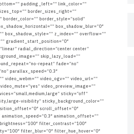
o
t
t
o
m
=
“
“
p
a
d
d
i
n
g
_
l
e
f
t
=
“
“
l
i
n
k
_
c
o
l
o
r
=
“
“
s
i
z
e
s
_
t
o
p
=
“
“
b
o
r
d
e
r
_
s
i
z
e
s
_
r
i
g
h
t
=
“
“
“
b
o
r
d
e
r
_
c
o
l
o
r
=
“
“
b
o
r
d
e
r
_
s
t
y
l
e
=
“
s
o
l
i
d
“
o
x
_
s
h
a
d
o
w
_
h
o
r
i
z
o
n
t
a
l
=
“
“
b
o
x
_
s
h
a
d
o
w
_
b
l
u
r
=
“
0
″
“
“
b
o
x
_
s
h
a
d
o
w
_
s
t
y
l
e
=
“
“
z
_
i
n
d
e
x
=
“
“
o
v
e
r
f
l
o
w
=
“
“
=
“
“
g
r
a
d
i
e
n
t
_
s
t
a
r
t
_
p
o
s
i
t
i
o
n
=
“
0
″
=
“
l
i
n
e
a
r
“
r
a
d
i
a
l
_
d
i
r
e
c
t
i
o
n
=
“
c
e
n
t
e
r
c
e
n
t
e
r
“
k
g
r
o
u
n
d
_
i
m
a
g
e
=
“
“
s
k
i
p
_
l
a
z
y
_
l
o
a
d
=
“
“
o
u
n
d
_
r
e
p
e
a
t
=
“
n
o
-
r
e
p
e
a
t
“
f
a
d
e
=
“
n
o
“
“
n
o
“
p
a
r
a
l
l
a
x
_
s
p
e
e
d
=
“
0
.
3
″
“
“
v
i
d
e
o
_
w
e
b
m
=
“
“
v
i
d
e
o
_
o
g
v
=
“
“
v
i
d
e
o
_
u
r
l
=
“
“
v
i
d
e
o
_
m
u
t
e
=
“
y
e
s
“
v
i
d
e
o
_
p
r
e
v
i
e
w
_
i
m
a
g
e
=
“
“
v
i
c
e
s
=
“
s
m
a
l
l
,
m
e
d
i
u
m
,
l
a
r
g
e
“
s
t
i
c
k
y
=
“
o
f
f
“
l
i
t
y
,
l
a
r
g
e
-
v
i
s
i
b
i
l
i
t
y
“
s
t
i
c
k
y
_
b
a
c
k
g
r
o
u
n
d
_
c
o
l
o
r
=
“
“
s
i
t
i
o
n
_
o
f
f
s
e
t
=
“
0
″
s
c
r
o
l
l
_
o
f
f
s
e
t
=
“
0
″
“
a
n
i
m
a
t
i
o
n
_
s
p
e
e
d
=
“
0
.
3
″
a
n
i
m
a
t
i
o
n
_
o
f
f
s
e
t
=
“
“
b
r
i
g
h
t
n
e
s
s
=
“
1
0
0
″
f
i
l
t
e
r
_
c
o
n
t
r
a
s
t
=
“
1
0
0
″
t
y
=
“
1
0
0
″
f
i
l
t
e
r
_
b
l
u
r
=
“
0
″
f
i
l
t
e
r
_
h
u
e
_
h
o
v
e
r
=
“
0
″