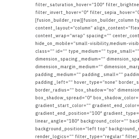
f
i
l
t
e
r
_
s
a
t
u
r
a
t
i
o
n
_
h
o
v
e
r
=
“
1
0
0
″
f
i
l
t
e
r
_
b
r
i
g
h
t
n
f
i
l
t
e
r
_
i
n
v
e
r
t
_
h
o
v
e
r
=
“
0
″
f
i
l
t
e
r
_
s
e
p
i
a
_
h
o
v
e
r
=
“
[
f
u
s
i
o
n
_
b
u
i
l
d
e
r
_
r
o
w
]
[
f
u
s
i
o
n
_
b
u
i
l
d
e
r
_
c
o
l
u
m
n
t
c
o
n
t
e
n
t
_
l
a
y
o
u
t
=
“
c
o
l
u
m
n
“
a
l
i
g
n
_
c
o
n
t
e
n
t
=
“
f
l
e
c
o
n
t
e
n
t
_
w
r
a
p
=
“
w
r
a
p
“
s
p
a
c
i
n
g
=
“
“
c
e
n
t
e
r
_
c
o
n
h
i
d
e
_
o
n
_
m
o
b
i
l
e
=
“
s
m
a
l
l
-
v
i
s
i
b
i
l
i
t
y
,
m
e
d
i
u
m
-
v
i
s
i
b
c
l
a
s
s
=
“
“
i
d
=
“
“
t
y
p
e
_
m
e
d
i
u
m
=
“
“
t
y
p
e
_
s
m
a
l
l
=
“
d
i
m
e
n
s
i
o
n
_
s
p
a
c
i
n
g
_
m
e
d
i
u
m
=
“
“
d
i
m
e
n
s
i
o
n
_
s
p
d
i
m
e
n
s
i
o
n
_
m
a
r
g
i
n
_
m
e
d
i
u
m
=
“
“
d
i
m
e
n
s
i
o
n
_
m
a
r
p
a
d
d
i
n
g
_
m
e
d
i
u
m
=
“
“
p
a
d
d
i
n
g
_
s
m
a
l
l
=
“
“
p
a
d
d
i
p
a
d
d
i
n
g
_
l
e
f
t
=
“
“
h
o
v
e
r
_
t
y
p
e
=
“
n
o
n
e
“
b
o
r
d
e
r
_
s
b
o
r
d
e
r
_
r
a
d
i
u
s
=
“
“
b
o
x
_
s
h
a
d
o
w
=
“
n
o
“
d
i
m
e
n
s
i
o
b
o
x
_
s
h
a
d
o
w
_
s
p
r
e
a
d
=
“
0
″
b
o
x
_
s
h
a
d
o
w
_
c
o
l
o
r
=
g
r
a
d
i
e
n
t
_
s
t
a
r
t
_
c
o
l
o
r
=
“
“
g
r
a
d
i
e
n
t
_
e
n
d
_
c
o
l
o
r
g
r
a
d
i
e
n
t
_
e
n
d
_
p
o
s
i
t
i
o
n
=
“
1
0
0
″
g
r
a
d
i
e
n
t
_
t
y
p
e
l
i
n
e
a
r
_
a
n
g
l
e
=
“
1
8
0
″
b
a
c
k
g
r
o
u
n
d
_
c
o
l
o
r
=
“
“
b
a
c
b
a
c
k
g
r
o
u
n
d
_
p
o
s
i
t
i
o
n
=
“
l
e
f
t
t
o
p
“
b
a
c
k
g
r
o
u
n
d
_
r
e
n
d
e
r
_
l
o
g
i
c
s
=
“
“
f
i
l
t
e
r
_
t
y
p
e
=
“
r
e
g
u
l
a
r
“
f
i
l
t
e
r