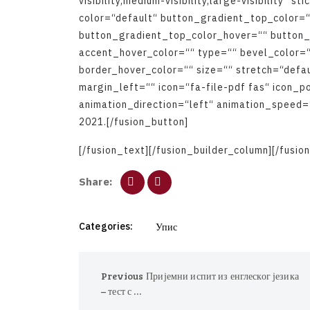
v
i
s
i
b
i
l
i
t
y
,
m
e
d
i
u
m
-
v
i
s
i
b
i
l
i
t
y
,
l
a
r
g
e
-
v
i
s
i
b
i
l
i
t
y
“
s
t
i
c
c
o
l
o
r
=
“
d
e
f
a
u
l
t
“
b
u
t
t
o
n
_
g
r
a
d
i
e
n
t
_
t
o
p
_
c
o
l
o
r
=
b
u
t
t
o
n
_
g
r
a
d
i
e
n
t
_
t
o
p
_
c
o
l
o
r
_
h
o
v
e
r
=
“
“
b
u
t
t
o
n
a
c
c
e
n
t
_
h
o
v
e
r
_
c
o
l
o
r
=
“
“
t
y
p
e
=
“
“
b
e
v
e
l
_
c
o
l
o
r
=
b
o
r
d
e
r
_
h
o
v
e
r
_
c
o
l
o
r
=
“
“
s
i
z
e
=
“
“
s
t
r
e
t
c
h
=
“
d
e
f
a
m
a
r
g
i
n
_
l
e
f
t
=
“
“
i
c
o
n
=
“
f
a
-
f
i
l
e
-
p
d
f
f
a
s
“
i
c
o
n
_
p
a
n
i
m
a
t
i
o
n
_
d
i
r
e
c
t
i
o
n
=
“
l
e
f
t
“
a
n
i
m
a
t
i
o
n
_
s
p
e
e
d
=
2
0
2
1
.
[
/
f
u
s
i
o
n
_
b
u
t
t
o
n
]
[
/
f
u
s
i
o
n
_
t
e
x
t
]
[
/
f
u
s
i
o
n
_
b
u
i
l
d
e
r
_
c
o
l
u
m
n
]
[
/
f
u
s
i
o
n
S
h
a
r
e
:
Categories:
Упис
Previous
Пријемни испит из енглеског језика
– тест с …