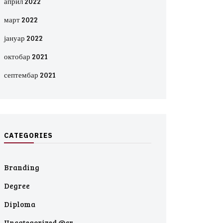
април 2022
март 2022
јануар 2022
октобар 2021
септембар 2021
C
A
T
E
G
O
R
I
E
S
Branding
Degree
Diploma
Uncategorized @sr