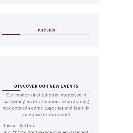
PHYSICS
D
I
S
C
O
V
E
R
O
U
R
N
E
W
E
V
E
N
T
S
O
u
r
m
o
d
e
r
n
i
n
s
t
i
t
u
t
i
o
n
i
s
i
n
t
e
r
e
s
t
e
d
i
n
c
u
l
t
i
v
a
t
i
n
g
a
n
e
n
v
i
r
o
n
m
e
n
t
w
h
e
r
e
y
o
u
n
g
s
t
u
d
e
n
t
s
c
a
n
c
o
m
e
t
o
g
e
t
h
e
r
a
n
d
l
e
a
r
n
i
n
a
c
r
e
a
t
i
v
e
e
n
v
i
r
o
n
m
e
n
t
.
[
f
u
s
i
o
n
_
b
u
t
t
o
n
l
i
n
k
=
“
h
t
t
p
s
:
/
/
o
l
d
.
v
a
k
a
d
e
m
i
j
a
.
e
d
u
.
r
s
/
e
v
e
n
t