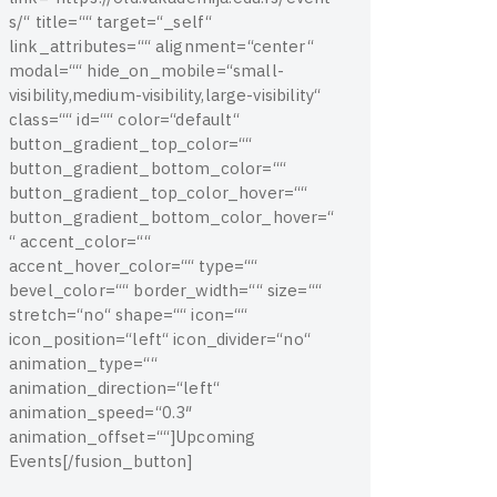
s
/
“
t
i
t
l
e
=
“
“
t
a
r
g
e
t
=
“
_
s
e
l
f
“
l
i
n
k
_
a
t
t
r
i
b
u
t
e
s
=
“
“
a
l
i
g
n
m
e
n
t
=
“
c
e
n
t
e
r
“
m
o
d
a
l
=
“
“
h
i
d
e
_
o
n
_
m
o
b
i
l
e
=
“
s
m
a
l
l
-
v
i
s
i
b
i
l
i
t
y
,
m
e
d
i
u
m
-
v
i
s
i
b
i
l
i
t
y
,
l
a
r
g
e
-
v
i
s
i
b
i
l
i
t
y
“
c
l
a
s
s
=
“
“
i
d
=
“
“
c
o
l
o
r
=
“
d
e
f
a
u
l
t
“
b
u
t
t
o
n
_
g
r
a
d
i
e
n
t
_
t
o
p
_
c
o
l
o
r
=
“
“
b
u
t
t
o
n
_
g
r
a
d
i
e
n
t
_
b
o
t
t
o
m
_
c
o
l
o
r
=
“
“
b
u
t
t
o
n
_
g
r
a
d
i
e
n
t
_
t
o
p
_
c
o
l
o
r
_
h
o
v
e
r
=
“
“
b
u
t
t
o
n
_
g
r
a
d
i
e
n
t
_
b
o
t
t
o
m
_
c
o
l
o
r
_
h
o
v
e
r
=
“
“
a
c
c
e
n
t
_
c
o
l
o
r
=
“
“
a
c
c
e
n
t
_
h
o
v
e
r
_
c
o
l
o
r
=
“
“
t
y
p
e
=
“
“
b
e
v
e
l
_
c
o
l
o
r
=
“
“
b
o
r
d
e
r
_
w
i
d
t
h
=
“
“
s
i
z
e
=
“
“
s
t
r
e
t
c
h
=
“
n
o
“
s
h
a
p
e
=
“
“
i
c
o
n
=
“
“
i
c
o
n
_
p
o
s
i
t
i
o
n
=
“
l
e
f
t
“
i
c
o
n
_
d
i
v
i
d
e
r
=
“
n
o
“
a
n
i
m
a
t
i
o
n
_
t
y
p
e
=
“
“
a
n
i
m
a
t
i
o
n
_
d
i
r
e
c
t
i
o
n
=
“
l
e
f
t
“
a
n
i
m
a
t
i
o
n
_
s
p
e
e
d
=
“
0
.
3
″
a
n
i
m
a
t
i
o
n
_
o
f
f
s
e
t
=
“
“
]
U
p
c
o
m
i
n
g
E
v
e
n
t
s
[
/
f
u
s
i
o
n
_
b
u
t
t
o
n
]