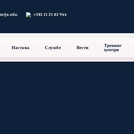
ija.edu.
+381 11 21 82 944
Тренинг
Настава
Службе
Вести
центри