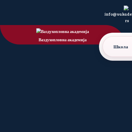
info@vakadem
rs
Ваздухопловна академија
Школа