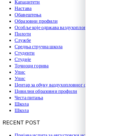
Капацитети
Настава
Обавештења
Образовни профили
Особље које одржава ваздухоплове
Пилоти
Службе
Средња стручна школа
Студенти
Студије
Точиоци горива
Упис
Упис
Центар за обуку ваздухопловног особља
Цивилни образовни профили
Честа питања
Школа
Школа
R
E
C
E
N
T
P
O
S
T
Пријава испита за августовски испитни рок