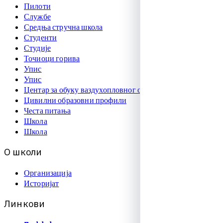
Пилоти
Службе
Средња стручна школа
Студенти
Студије
Точиоци горива
Упис
Упис
Центар за обуку ваздухопловног особља
Цивилни образовни профили
Честа питања
Школа
Школа
О
ш
к
о
л
и
Организација
Историјат
Л
и
н
к
о
в
и