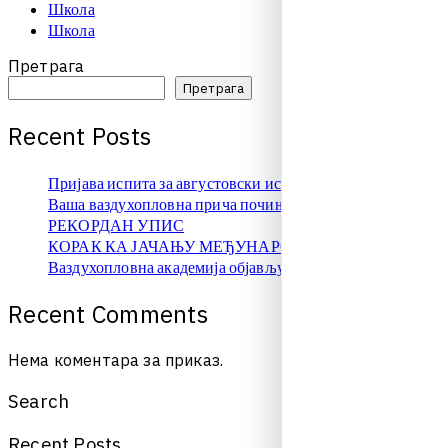
Школа
Школа
Претрага
Претрага
R
e
c
e
n
t
P
o
s
t
s
Пријава испита за августовски испитни рок
Ваша ваздухопловна прича почиње овде!
РЕКОРДАН УПИС
КОРАК КА ЈАЧАЊУ МЕЂУНАРОДНЕ САРАДЊЕ
Ваздухопловна академија објављује упис на � …
R
e
c
e
n
t
C
o
m
m
e
n
t
s
Нема коментара за приказ.
S
e
a
r
c
h
R
e
c
e
n
t
P
o
s
t
s