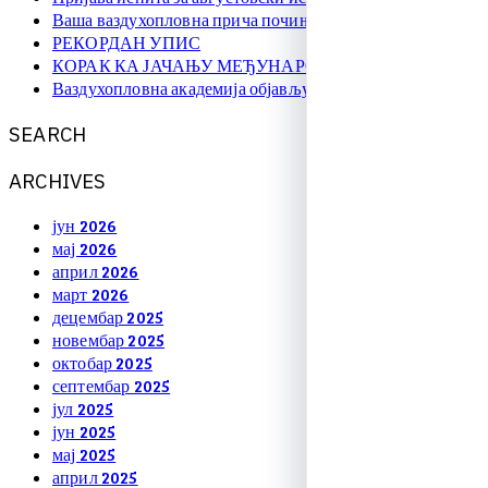
Ваша ваздухопловна прича почиње овде!
РЕКОРДАН УПИС
КОРАК КА ЈАЧАЊУ МЕЂУНАРОДНЕ САРАДЊЕ
Ваздухопловна академија објављује упис на � …
S
E
A
R
C
H
A
R
C
H
I
V
E
S
јун 2026
мај 2026
април 2026
март 2026
децембар 2025
новембар 2025
октобар 2025
септембар 2025
јул 2025
јун 2025
мај 2025
април 2025