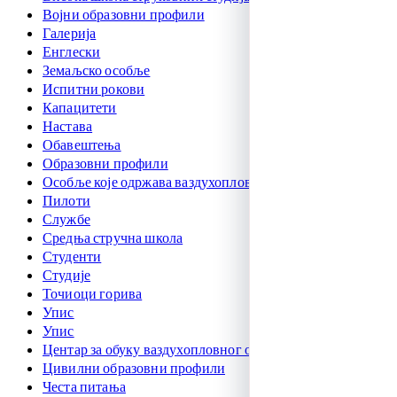
Војни образовни профили
Галерија
Енглески
Земаљско особље
Испитни рокови
Капацитети
Настава
Обавештења
Образовни профили
Особље које одржава ваздухоплове
Пилоти
Службе
Средња стручна школа
Студенти
Студије
Точиоци горива
Упис
Упис
Центар за обуку ваздухопловног особља
Цивилни образовни профили
Честа питања