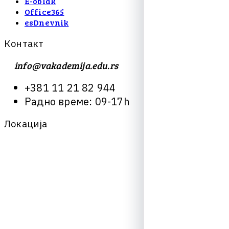
E-oblak
Office365
esDnevnik
К
о
н
т
а
к
т
info@vakademija.edu.rs
+
3
8
1
1
1
2
1
8
2
9
4
4
Р
а
д
н
о
в
р
е
м
е
:
0
9
-
1
7
h
Л
о
к
а
ц
и
ј
а