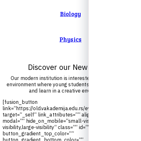
Biology
Physics
D
i
s
c
o
v
e
r
o
u
r
N
e
w
E
v
e
n
t
s
O
u
r
m
o
d
e
r
n
i
n
s
t
i
t
u
t
i
o
n
i
s
i
n
t
e
r
e
s
t
e
d
i
n
c
u
l
t
i
v
a
t
i
n
g
a
n
e
n
v
i
r
o
n
m
e
n
t
w
h
e
r
e
y
o
u
n
g
s
t
u
d
e
n
t
s
c
a
n
c
o
m
e
t
o
g
e
t
h
e
r
a
n
d
l
e
a
r
n
i
n
a
c
r
e
a
t
i
v
e
e
n
v
i
r
o
n
m
e
n
t
.
[
f
u
s
i
o
n
_
b
u
t
t
o
n
l
i
n
k
=
“
h
t
t
p
s
:
/
/
o
l
d
.
v
a
k
a
d
e
m
i
j
a
.
e
d
u
.
r
s
/
e
v
e
n
t
s
/
“
t
i
t
l
e
=
“
“
t
a
r
g
e
t
=
“
_
s
e
l
f
“
l
i
n
k
_
a
t
t
r
i
b
u
t
e
s
=
“
“
a
l
i
g
n
m
e
n
t
=
“
c
e
n
t
e
r
“
m
o
d
a
l
=
“
“
h
i
d
e
_
o
n
_
m
o
b
i
l
e
=
“
s
m
a
l
l
-
v
i
s
i
b
i
l
i
t
y
,
m
e
d
i
u
m
-
v
i
s
i
b
i
l
i
t
y
,
l
a
r
g
e
-
v
i
s
i
b
i
l
i
t
y
“
c
l
a
s
s
=
“
“
i
d
=
“
“
c
o
l
o
r
=
“
d
e
f
a
u
l
t
“
b
u
t
t
o
n
_
g
r
a
d
i
e
n
t
_
t
o
p
_
c
o
l
o
r
=
“
“
b
u
t
t
o
n
_
g
r
a
d
i
e
n
t
_
b
o
t
t
o
m
_
c
o
l
o
r
=
“
“