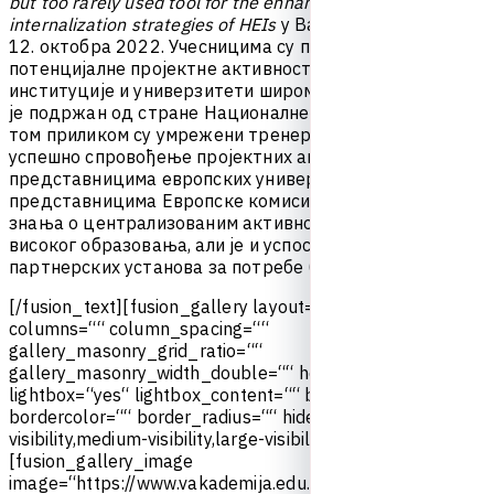
but too rarely used tool for the enhancement of the
internalization strategies of HEIs
у
В
а
р
ш
а
в
и
о
д
1
0
.
д
о
1
2
.
о
к
т
о
б
р
а
2
0
2
2
.
У
ч
е
с
н
и
ц
и
м
а
с
у
п
р
е
д
с
т
а
в
љ
е
н
е
п
о
т
е
н
ц
и
ј
а
л
н
е
п
р
о
ј
е
к
т
н
е
а
к
т
и
в
н
о
с
т
и
,
к
а
о
и
п
а
р
т
н
е
р
с
к
е
и
н
с
т
и
т
у
ц
и
ј
е
и
у
н
и
в
е
р
з
и
т
е
т
и
ш
и
р
о
м
Е
в
р
о
п
е
.
С
е
м
и
н
а
р
ј
е
п
о
д
р
ж
а
н
о
д
с
т
р
а
н
е
Н
а
ц
и
о
н
а
л
н
е
а
г
е
н
ц
и
ј
е
П
о
љ
с
к
е
и
т
о
м
п
р
и
л
и
к
о
м
с
у
у
м
р
е
ж
е
н
и
т
р
е
н
е
р
и
и
е
к
с
п
е
р
т
и
з
а
у
с
п
е
ш
н
о
с
п
р
о
в
о
ђ
е
њ
е
п
р
о
ј
е
к
т
н
и
х
а
к
т
и
в
н
о
с
т
и
с
а
п
р
е
д
с
т
а
в
н
и
ц
и
м
а
е
в
р
о
п
с
к
и
х
у
н
и
в
е
р
з
и
т
е
т
а
,
к
а
о
и
п
р
е
д
с
т
а
в
н
и
ц
и
м
а
Е
в
р
о
п
с
к
е
к
о
м
и
с
и
ј
е
.
П
р
о
д
у
б
љ
е
н
а
с
у
з
н
а
њ
а
о
ц
е
н
т
р
а
л
и
з
о
в
а
н
и
м
а
к
т
и
в
н
о
с
т
и
м
а
у
с
е
к
т
о
р
у
в
и
с
о
к
о
г
о
б
р
а
з
о
в
а
њ
а
,
а
л
и
ј
е
и
у
с
п
о
с
т
а
в
љ
е
н
а
м
р
е
ж
а
п
а
р
т
н
е
р
с
к
и
х
у
с
т
а
н
о
в
а
з
а
п
о
т
р
е
б
е
б
у
д
у
ћ
е
с
а
р
а
д
њ
е
.
[
/
f
u
s
i
o
n
_
t
e
x
t
]
[
f
u
s
i
o
n
_
g
a
l
l
e
r
y
l
a
y
o
u
t
=
“
“
p
i
c
t
u
r
e
_
s
i
z
e
=
“
“
c
o
l
u
m
n
s
=
“
“
c
o
l
u
m
n
_
s
p
a
c
i
n
g
=
“
“
g
a
l
l
e
r
y
_
m
a
s
o
n
r
y
_
g
r
i
d
_
r
a
t
i
o
=
“
“
g
a
l
l
e
r
y
_
m
a
s
o
n
r
y
_
w
i
d
t
h
_
d
o
u
b
l
e
=
“
“
h
o
v
e
r
_
t
y
p
e
=
“
“
l
i
g
h
t
b
o
x
=
“
y
e
s
“
l
i
g
h
t
b
o
x
_
c
o
n
t
e
n
t
=
“
“
b
o
r
d
e
r
s
i
z
e
=
“
“
b
o
r
d
e
r
c
o
l
o
r
=
“
“
b
o
r
d
e
r
_
r
a
d
i
u
s
=
“
“
h
i
d
e
_
o
n
_
m
o
b
i
l
e
=
“
s
m
a
l
l
-
v
i
s
i
b
i
l
i
t
y
,
m
e
d
i
u
m
-
v
i
s
i
b
i
l
i
t
y
,
l
a
r
g
e
-
v
i
s
i
b
i
l
i
t
y
“
c
l
a
s
s
=
“
“
i
d
=
“
“
]
[
f
u
s
i
o
n
_
g
a
l
l
e
r
y
_
i
m
a
g
e
i
m
a
g
e
=
“
h
t
t
p
s
:
/
/
w
w
w
.
v
a
k
a
d
e
m
i
j
a
.
e
d
u
.
r
s
/
w
p
-