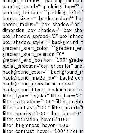
m
a
r
g
i
n
_
b
o
t
t
o
m
=
“
“
p
a
d
d
i
n
g
_
m
e
d
i
u
m
=
“
“
p
a
d
d
i
n
g
_
s
m
a
l
l
=
“
“
p
a
d
d
i
n
g
_
t
o
p
=
“
“
p
a
d
d
i
n
g
_
r
i
g
h
t
=
“
“
p
a
d
d
i
n
g
_
b
o
t
t
o
m
=
“
“
p
a
d
d
i
n
g
_
l
e
f
t
=
“
“
h
o
v
e
r
_
t
y
p
e
=
“
n
o
n
e
“
b
o
r
d
e
r
_
s
i
z
e
s
=
“
“
b
o
r
d
e
r
_
c
o
l
o
r
=
“
“
b
o
r
d
e
r
_
s
t
y
l
e
=
“
s
o
l
i
d
“
b
o
r
d
e
r
_
r
a
d
i
u
s
=
“
“
b
o
x
_
s
h
a
d
o
w
=
“
n
o
“
d
i
m
e
n
s
i
o
n
_
b
o
x
_
s
h
a
d
o
w
=
“
“
b
o
x
_
s
h
a
d
o
w
_
b
l
u
r
=
“
0
″
b
o
x
_
s
h
a
d
o
w
_
s
p
r
e
a
d
=
“
0
″
b
o
x
_
s
h
a
d
o
w
_
c
o
l
o
r
=
“
“
b
o
x
_
s
h
a
d
o
w
_
s
t
y
l
e
=
“
“
b
a
c
k
g
r
o
u
n
d
_
t
y
p
e
=
“
s
i
n
g
l
e
“
g
r
a
d
i
e
n
t
_
s
t
a
r
t
_
c
o
l
o
r
=
“
“
g
r
a
d
i
e
n
t
_
e
n
d
_
c
o
l
o
r
=
“
“
g
r
a
d
i
e
n
t
_
s
t
a
r
t
_
p
o
s
i
t
i
o
n
=
“
0
″
g
r
a
d
i
e
n
t
_
e
n
d
_
p
o
s
i
t
i
o
n
=
“
1
0
0
″
g
r
a
d
i
e
n
t
_
t
y
p
e
=
“
l
i
n
e
a
r
“
r
a
d
i
a
l
_
d
i
r
e
c
t
i
o
n
=
“
c
e
n
t
e
r
c
e
n
t
e
r
“
l
i
n
e
a
r
_
a
n
g
l
e
=
“
1
8
0
″
b
a
c
k
g
r
o
u
n
d
_
c
o
l
o
r
=
“
“
b
a
c
k
g
r
o
u
n
d
_
i
m
a
g
e
=
“
“
b
a
c
k
g
r
o
u
n
d
_
i
m
a
g
e
_
i
d
=
“
“
b
a
c
k
g
r
o
u
n
d
_
p
o
s
i
t
i
o
n
=
“
l
e
f
t
t
o
p
“
b
a
c
k
g
r
o
u
n
d
_
r
e
p
e
a
t
=
“
n
o
-
r
e
p
e
a
t
“
b
a
c
k
g
r
o
u
n
d
_
b
l
e
n
d
_
m
o
d
e
=
“
n
o
n
e
“
r
e
n
d
e
r
_
l
o
g
i
c
s
=
“
“
f
i
l
t
e
r
_
t
y
p
e
=
“
r
e
g
u
l
a
r
“
f
i
l
t
e
r
_
h
u
e
=
“
0
″
f
i
l
t
e
r
_
s
a
t
u
r
a
t
i
o
n
=
“
1
0
0
″
f
i
l
t
e
r
_
b
r
i
g
h
t
n
e
s
s
=
“
1
0
0
″
f
i
l
t
e
r
_
c
o
n
t
r
a
s
t
=
“
1
0
0
″
f
i
l
t
e
r
_
i
n
v
e
r
t
=
“
0
″
f
i
l
t
e
r
_
s
e
p
i
a
=
“
0
″
f
i
l
t
e
r
_
o
p
a
c
i
t
y
=
“
1
0
0
″
f
i
l
t
e
r
_
b
l
u
r
=
“
0
″
f
i
l
t
e
r
_
h
u
e
_
h
o
v
e
r
=
“
0
″
f
i
l
t
e
r
_
s
a
t
u
r
a
t
i
o
n
_
h
o
v
e
r
=
“
1
0
0
″
f
i
l
t
e
r
_
b
r
i
g
h
t
n
e
s
s
_
h
o
v
e
r
=
“
1
0
0
″
f
i
l
t
e
r
_
c
o
n
t
r
a
s
t
_
h
o
v
e
r
=
“
1
0
0
″
f
i
l
t
e
r
_
i
n
v
e
r
t
_
h
o
v
e
r
=
“
0
″