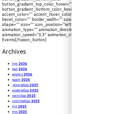
b
u
t
t
o
n
_
g
r
a
d
i
e
n
t
_
t
o
p
_
c
o
l
o
r
_
h
o
v
e
r
=
“
“
b
u
t
t
o
n
_
g
r
a
d
i
e
n
t
_
b
o
t
t
o
m
_
c
o
l
o
r
_
h
o
v
e
r
=
“
“
a
c
c
e
n
t
_
c
o
l
o
r
=
“
“
a
c
c
e
n
t
_
h
o
v
e
r
_
c
o
l
o
r
=
“
“
t
y
p
e
=
“
“
b
e
v
e
l
_
c
o
l
o
r
=
“
“
b
o
r
d
e
r
_
w
i
d
t
h
=
“
“
s
i
z
e
=
“
“
s
t
r
e
t
c
h
=
“
n
o
“
s
h
a
p
e
=
“
“
i
c
o
n
=
“
“
i
c
o
n
_
p
o
s
i
t
i
o
n
=
“
l
e
f
t
“
i
c
o
n
_
d
i
v
i
d
e
r
=
“
n
o
“
a
n
i
m
a
t
i
o
n
_
t
y
p
e
=
“
“
a
n
i
m
a
t
i
o
n
_
d
i
r
e
c
t
i
o
n
=
“
l
e
f
t
“
a
n
i
m
a
t
i
o
n
_
s
p
e
e
d
=
“
0
.
3
″
a
n
i
m
a
t
i
o
n
_
o
f
f
s
e
t
=
“
“
]
U
p
c
o
m
i
n
g
E
v
e
n
t
s
[
/
f
u
s
i
o
n
_
b
u
t
t
o
n
]
A
r
c
h
i
v
e
s
јун 2026
мај 2026
април 2026
март 2026
децембар 2025
новембар 2025
октобар 2025
септембар 2025
јул 2025
јун 2025