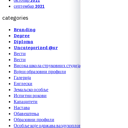
септембар 2021
c
a
t
e
g
o
r
i
e
s
Branding
Degree
Diploma
Uncategorized @sr
Вести
Вести
Висока школа струковних студија
Војни образовни профили
Галерија
Енглески
Земаљско особље
Испитни рокови
Капацитети
Настава
Обавештења
Образовни профили
Особље које одржава ваздухоплове