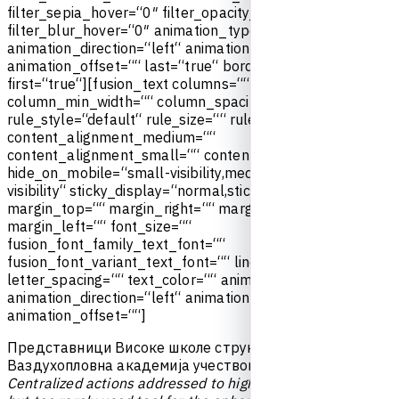
f
i
l
t
e
r
_
s
e
p
i
a
_
h
o
v
e
r
=
“
0
″
f
i
l
t
e
r
_
o
p
a
c
i
t
y
_
h
o
v
e
r
=
“
1
0
0
″
f
i
l
t
e
r
_
b
l
u
r
_
h
o
v
e
r
=
“
0
″
a
n
i
m
a
t
i
o
n
_
t
y
p
e
=
“
“
a
n
i
m
a
t
i
o
n
_
d
i
r
e
c
t
i
o
n
=
“
l
e
f
t
“
a
n
i
m
a
t
i
o
n
_
s
p
e
e
d
=
“
0
.
3
″
a
n
i
m
a
t
i
o
n
_
o
f
f
s
e
t
=
“
“
l
a
s
t
=
“
t
r
u
e
“
b
o
r
d
e
r
_
p
o
s
i
t
i
o
n
=
“
a
l
l
“
f
i
r
s
t
=
“
t
r
u
e
“
]
[
f
u
s
i
o
n
_
t
e
x
t
c
o
l
u
m
n
s
=
“
“
c
o
l
u
m
n
_
m
i
n
_
w
i
d
t
h
=
“
“
c
o
l
u
m
n
_
s
p
a
c
i
n
g
=
“
“
r
u
l
e
_
s
t
y
l
e
=
“
d
e
f
a
u
l
t
“
r
u
l
e
_
s
i
z
e
=
“
“
r
u
l
e
_
c
o
l
o
r
=
“
“
c
o
n
t
e
n
t
_
a
l
i
g
n
m
e
n
t
_
m
e
d
i
u
m
=
“
“
c
o
n
t
e
n
t
_
a
l
i
g
n
m
e
n
t
_
s
m
a
l
l
=
“
“
c
o
n
t
e
n
t
_
a
l
i
g
n
m
e
n
t
=
“
“
h
i
d
e
_
o
n
_
m
o
b
i
l
e
=
“
s
m
a
l
l
-
v
i
s
i
b
i
l
i
t
y
,
m
e
d
i
u
m
-
v
i
s
i
b
i
l
i
t
y
,
l
a
r
g
e
-
v
i
s
i
b
i
l
i
t
y
“
s
t
i
c
k
y
_
d
i
s
p
l
a
y
=
“
n
o
r
m
a
l
,
s
t
i
c
k
y
“
c
l
a
s
s
=
“
“
i
d
=
“
“
m
a
r
g
i
n
_
t
o
p
=
“
“
m
a
r
g
i
n
_
r
i
g
h
t
=
“
“
m
a
r
g
i
n
_
b
o
t
t
o
m
=
“
“
m
a
r
g
i
n
_
l
e
f
t
=
“
“
f
o
n
t
_
s
i
z
e
=
“
“
f
u
s
i
o
n
_
f
o
n
t
_
f
a
m
i
l
y
_
t
e
x
t
_
f
o
n
t
=
“
“
f
u
s
i
o
n
_
f
o
n
t
_
v
a
r
i
a
n
t
_
t
e
x
t
_
f
o
n
t
=
“
“
l
i
n
e
_
h
e
i
g
h
t
=
“
“
l
e
t
t
e
r
_
s
p
a
c
i
n
g
=
“
“
t
e
x
t
_
c
o
l
o
r
=
“
“
a
n
i
m
a
t
i
o
n
_
t
y
p
e
=
“
“
a
n
i
m
a
t
i
o
n
_
d
i
r
e
c
t
i
o
n
=
“
l
e
f
t
“
a
n
i
m
a
t
i
o
n
_
s
p
e
e
d
=
“
0
.
3
″
a
n
i
m
a
t
i
o
n
_
o
f
f
s
e
t
=
“
“
]
П
р
е
д
с
т
а
в
н
и
ц
и
В
и
с
о
к
е
ш
к
о
л
е
с
т
р
у
к
о
в
н
и
х
с
т
у
д
и
ј
а
В
а
з
д
у
х
о
п
л
о
в
н
а
а
к
а
д
е
м
и
ј
а
у
ч
е
с
т
в
о
в
а
л
и
с
у
н
а
с
к
у
п
у
Centralized actions addressed to higher education – good