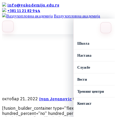
info@vakademija.edu.rs
+381 11 21 82 944
Ваздухопловна академија
search
label
Школа
Настава
Службе
Вести
Тренинг центри
Ivan Jovanovic
октобар 21, 2022
0 Comments
Контакт
[
f
u
s
i
o
n
_
b
u
i
l
d
e
r
_
c
o
n
t
a
i
n
e
r
t
y
p
e
=
“
f
l
e
x
“
h
u
n
d
r
e
d
_
p
e
r
c
e
n
t
=
“
n
o
“
h
u
n
d
r
e
d
_
p
e
r
c
e
n
t
_
h
e
i
g
h
t
=
“
n
o
“