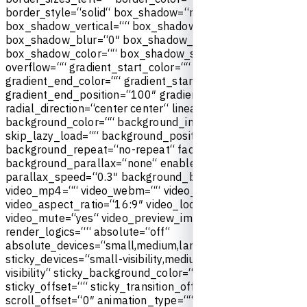
b
o
r
d
e
r
_
s
t
y
l
e
=
“
s
o
l
i
d
“
b
o
x
_
s
h
a
d
o
w
=
“
n
o
“
b
o
x
_
s
h
a
d
o
w
_
v
e
r
t
i
c
a
l
=
“
“
b
o
x
_
s
h
a
d
o
w
_
h
o
r
i
z
o
n
t
a
l
=
“
“
b
o
x
_
s
h
a
d
o
w
_
b
l
u
r
=
“
0
″
b
o
x
_
s
h
a
d
o
w
_
s
p
r
e
a
d
=
“
0
″
b
o
x
_
s
h
a
d
o
w
_
c
o
l
o
r
=
“
“
b
o
x
_
s
h
a
d
o
w
_
s
t
y
l
e
=
“
“
z
_
i
n
d
e
x
=
“
“
o
v
e
r
f
l
o
w
=
“
“
g
r
a
d
i
e
n
t
_
s
t
a
r
t
_
c
o
l
o
r
=
“
“
g
r
a
d
i
e
n
t
_
e
n
d
_
c
o
l
o
r
=
“
“
g
r
a
d
i
e
n
t
_
s
t
a
r
t
_
p
o
s
i
t
i
o
n
=
“
0
″
g
r
a
d
i
e
n
t
_
e
n
d
_
p
o
s
i
t
i
o
n
=
“
1
0
0
″
g
r
a
d
i
e
n
t
_
t
y
p
e
=
“
l
i
n
e
a
r
“
r
a
d
i
a
l
_
d
i
r
e
c
t
i
o
n
=
“
c
e
n
t
e
r
c
e
n
t
e
r
“
l
i
n
e
a
r
_
a
n
g
l
e
=
“
1
8
0
″
b
a
c
k
g
r
o
u
n
d
_
c
o
l
o
r
=
“
“
b
a
c
k
g
r
o
u
n
d
_
i
m
a
g
e
=
“
“
s
k
i
p
_
l
a
z
y
_
l
o
a
d
=
“
“
b
a
c
k
g
r
o
u
n
d
_
p
o
s
i
t
i
o
n
=
“
c
e
n
t
e
r
c
e
n
t
e
r
“
b
a
c
k
g
r
o
u
n
d
_
r
e
p
e
a
t
=
“
n
o
-
r
e
p
e
a
t
“
f
a
d
e
=
“
n
o
“
b
a
c
k
g
r
o
u
n
d
_
p
a
r
a
l
l
a
x
=
“
n
o
n
e
“
e
n
a
b
l
e
_
m
o
b
i
l
e
=
“
n
o
“
p
a
r
a
l
l
a
x
_
s
p
e
e
d
=
“
0
.
3
″
b
a
c
k
g
r
o
u
n
d
_
b
l
e
n
d
_
m
o
d
e
=
“
n
o
n
e
“
v
i
d
e
o
_
m
p
4
=
“
“
v
i
d
e
o
_
w
e
b
m
=
“
“
v
i
d
e
o
_
o
g
v
=
“
“
v
i
d
e
o
_
u
r
l
=
“
“
v
i
d
e
o
_
a
s
p
e
c
t
_
r
a
t
i
o
=
“
1
6
:
9
″
v
i
d
e
o
_
l
o
o
p
=
“
y
e
s
“
v
i
d
e
o
_
m
u
t
e
=
“
y
e
s
“
v
i
d
e
o
_
p
r
e
v
i
e
w
_
i
m
a
g
e
=
“
“
r
e
n
d
e
r
_
l
o
g
i
c
s
=
“
“
a
b
s
o
l
u
t
e
=
“
o
f
f
“
a
b
s
o
l
u
t
e
_
d
e
v
i
c
e
s
=
“
s
m
a
l
l
,
m
e
d
i
u
m
,
l
a
r
g
e
“
s
t
i
c
k
y
=
“
o
f
f
“
s
t
i
c
k
y
_
d
e
v
i
c
e
s
=
“
s
m
a
l
l
-
v
i
s
i
b
i
l
i
t
y
,
m
e
d
i
u
m
-
v
i
s
i
b
i
l
i
t
y
,
l
a
r
g
e
-
v
i
s
i
b
i
l
i
t
y
“
s
t
i
c
k
y
_
b
a
c
k
g
r
o
u
n
d
_
c
o
l
o
r
=
“
“
s
t
i
c
k
y
_
h
e
i
g
h
t
=
“
“
s
t
i
c
k
y
_
o
f
f
s
e
t
=
“
“
s
t
i
c
k
y
_
t
r
a
n
s
i
t
i
o
n
_
o
f
f
s
e
t
=
“
0
″
s
c
r
o
l
l
_
o
f
f
s
e
t
=
“
0
″
a
n
i
m
a
t
i
o
n
_
t
y
p
e
=
“
“