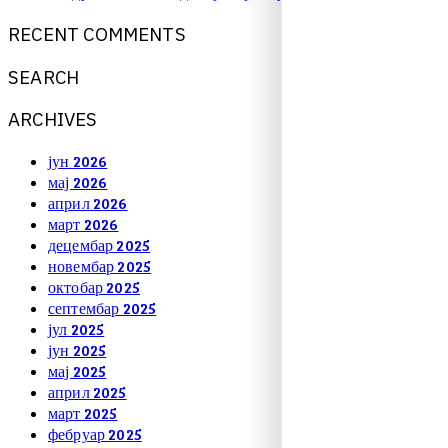
R
E
C
E
N
T
C
O
M
M
E
N
T
S
S
E
A
R
C
H
A
R
C
H
I
V
E
S
јун 2026
мај 2026
април 2026
март 2026
децембар 2025
новембар 2025
октобар 2025
септембар 2025
јул 2025
јун 2025
мај 2025
април 2025
март 2025
фебруар 2025