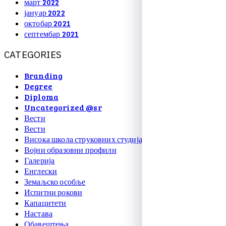
март 2022
јануар 2022
октобар 2021
септембар 2021
C
A
T
E
G
O
R
I
E
S
Branding
Degree
Diploma
Uncategorized @sr
Вести
Вести
Висока школа струковних студија
Војни образовни профили
Галерија
Енглески
Земаљско особље
Испитни рокови
Капацитети
Настава
Обавештења