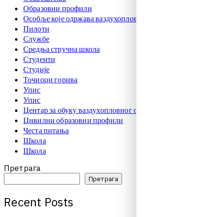
Образовни профили
Особље које одржава ваздухоплове
Пилоти
Службе
Средња стручна школа
Студенти
Студије
Точиоци горива
Упис
Упис
Центар за обуку ваздухопловног особља
Цивилни образовни профили
Честа питања
Школа
Школа
Претрага
Претрага
R
e
c
e
n
t
P
o
s
t
s