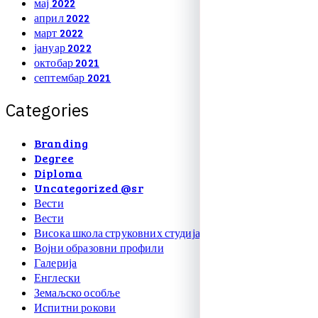
мај 2022
април 2022
март 2022
јануар 2022
октобар 2021
септембар 2021
C
a
t
e
g
o
r
i
e
s
Branding
Degree
Diploma
Uncategorized @sr
Вести
Вести
Висока школа струковних студија
Војни образовни профили
Галерија
Енглески
Земаљско особље
Испитни рокови