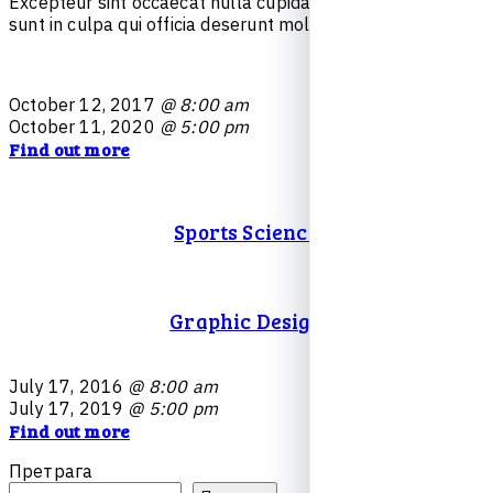
E
x
c
e
p
t
e
u
r
s
i
n
t
o
c
c
a
e
c
a
t
n
u
l
l
a
c
u
p
i
d
a
t
a
t
n
o
n
p
r
o
i
d
e
n
t
,
s
u
n
t
i
n
c
u
l
p
a
q
u
i
o
f
f
i
c
i
a
d
e
s
e
r
u
n
t
m
o
l
l
i
t
e
s
t
l
a
b
o
r
u
m
.
O
c
t
o
b
e
r
1
2
,
2
0
1
7
@ 8:00 am
O
c
t
o
b
e
r
1
1
,
2
0
2
0
@ 5:00 pm
Find out more
Sports Science
Graphic Design
J
u
l
y
1
7
,
2
0
1
6
@ 8:00 am
J
u
l
y
1
7
,
2
0
1
9
@ 5:00 pm
Find out more
Претрага