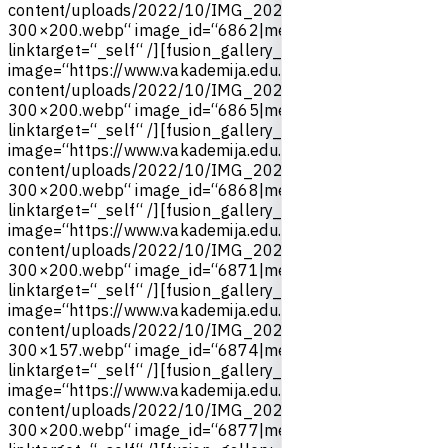
c
o
n
t
e
n
t
/
u
p
l
o
a
d
s
/
2
0
2
2
/
1
0
/
I
M
G
_
2
0
2
2
1
0
2
0
_
1
8
4
7
1
3
_
0
9
5
3
0
0
×
2
0
0
.
w
e
b
p
“
i
m
a
g
e
_
i
d
=
“
6
8
6
2
|
m
e
d
i
u
m
“
l
i
n
k
=
“
“
l
i
n
k
t
a
r
g
e
t
=
“
_
s
e
l
f
“
/
]
[
f
u
s
i
o
n
_
g
a
l
l
e
r
y
_
i
m
a
g
e
i
m
a
g
e
=
“
h
t
t
p
s
:
/
/
w
w
w
.
v
a
k
a
d
e
m
i
j
a
.
e
d
u
.
r
s
/
w
p
-
c
o
n
t
e
n
t
/
u
p
l
o
a
d
s
/
2
0
2
2
/
1
0
/
I
M
G
_
2
0
2
2
1
0
2
0
_
1
8
4
7
1
3
_
1
0
8
3
0
0
×
2
0
0
.
w
e
b
p
“
i
m
a
g
e
_
i
d
=
“
6
8
6
5
|
m
e
d
i
u
m
“
l
i
n
k
=
“
“
l
i
n
k
t
a
r
g
e
t
=
“
_
s
e
l
f
“
/
]
[
f
u
s
i
o
n
_
g
a
l
l
e
r
y
_
i
m
a
g
e
i
m
a
g
e
=
“
h
t
t
p
s
:
/
/
w
w
w
.
v
a
k
a
d
e
m
i
j
a
.
e
d
u
.
r
s
/
w
p
-
c
o
n
t
e
n
t
/
u
p
l
o
a
d
s
/
2
0
2
2
/
1
0
/
I
M
G
_
2
0
2
2
1
0
2
0
_
1
8
4
7
1
3
_
1
1
5
3
0
0
×
2
0
0
.
w
e
b
p
“
i
m
a
g
e
_
i
d
=
“
6
8
6
8
|
m
e
d
i
u
m
“
l
i
n
k
=
“
“
l
i
n
k
t
a
r
g
e
t
=
“
_
s
e
l
f
“
/
]
[
f
u
s
i
o
n
_
g
a
l
l
e
r
y
_
i
m
a
g
e
i
m
a
g
e
=
“
h
t
t
p
s
:
/
/
w
w
w
.
v
a
k
a
d
e
m
i
j
a
.
e
d
u
.
r
s
/
w
p
-
c
o
n
t
e
n
t
/
u
p
l
o
a
d
s
/
2
0
2
2
/
1
0
/
I
M
G
_
2
0
2
2
1
0
2
0
_
1
8
4
7
1
3
_
0
1
5
3
0
0
×
2
0
0
.
w
e
b
p
“
i
m
a
g
e
_
i
d
=
“
6
8
7
1
|
m
e
d
i
u
m
“
l
i
n
k
=
“
“
l
i
n
k
t
a
r
g
e
t
=
“
_
s
e
l
f
“
/
]
[
f
u
s
i
o
n
_
g
a
l
l
e
r
y
_
i
m
a
g
e
i
m
a
g
e
=
“
h
t
t
p
s
:
/
/
w
w
w
.
v
a
k
a
d
e
m
i
j
a
.
e
d
u
.
r
s
/
w
p
-
c
o
n
t
e
n
t
/
u
p
l
o
a
d
s
/
2
0
2
2
/
1
0
/
I
M
G
_
2
0
2
2
1
0
2
0
_
1
8
4
7
1
2
_
9
2
9
3
0
0
×
1
5
7
.
w
e
b
p
“
i
m
a
g
e
_
i
d
=
“
6
8
7
4
|
m
e
d
i
u
m
“
l
i
n
k
=
“
“
l
i
n
k
t
a
r
g
e
t
=
“
_
s
e
l
f
“
/
]
[
f
u
s
i
o
n
_
g
a
l
l
e
r
y
_
i
m
a
g
e
i
m
a
g
e
=
“
h
t
t
p
s
:
/
/
w
w
w
.
v
a
k
a
d
e
m
i
j
a
.
e
d
u
.
r
s
/
w
p
-
c
o
n
t
e
n
t
/
u
p
l
o
a
d
s
/
2
0
2
2
/
1
0
/
I
M
G
_
2
0
2
2
1
0
2
0
_
1
8
4
7
1
2
_
9
7
1
3
0
0
×
2
0
0
.
w
e
b
p
“
i
m
a
g
e
_
i
d
=
“
6
8
7
7
|
m
e
d
i
u
m
“
l
i
n
k
=
“
“