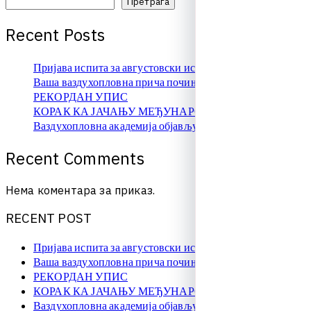
Претрага
R
e
c
e
n
t
P
o
s
t
s
Пријава испита за августовски испитни рок
Ваша ваздухопловна прича почиње овде!
РЕКОРДАН УПИС
КОРАК КА ЈАЧАЊУ МЕЂУНАРОДНЕ САРАДЊЕ
Ваздухопловна академија објављује упис на � …
R
e
c
e
n
t
C
o
m
m
e
n
t
s
Нема коментара за приказ.
R
E
C
E
N
T
P
O
S
T
Пријава испита за августовски испитни рок
Ваша ваздухопловна прича почиње овде!
РЕКОРДАН УПИС
КОРАК КА ЈАЧАЊУ МЕЂУНАРОДНЕ САРАДЊЕ
Ваздухопловна академија објављује упис на � …