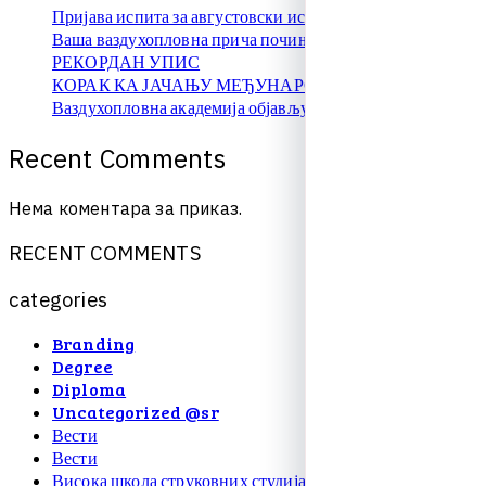
Пријава испита за августовски испитни рок
Ваша ваздухопловна прича почиње овде!
РЕКОРДАН УПИС
КОРАК КА ЈАЧАЊУ МЕЂУНАРОДНЕ САРАДЊЕ
Ваздухопловна академија објављује упис на � …
R
e
c
e
n
t
C
o
m
m
e
n
t
s
Нема коментара за приказ.
R
E
C
E
N
T
C
O
M
M
E
N
T
S
c
a
t
e
g
o
r
i
e
s
Branding
Degree
Diploma
Uncategorized @sr
Вести
Вести
Висока школа струковних студија