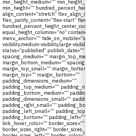
m
i
n
_
h
e
i
g
h
t
_
m
e
d
i
u
m
=
“
“
m
i
n
_
h
e
i
g
h
t
_
s
m
a
l
l
=
“
“
m
i
n
_
h
e
i
g
h
t
=
“
“
h
u
n
d
r
e
d
_
p
e
r
c
e
n
t
_
h
e
i
g
h
t
_
s
c
r
o
l
l
=
“
n
o
“
a
l
i
g
n
_
c
o
n
t
e
n
t
=
“
s
t
r
e
t
c
h
“
f
l
e
x
_
a
l
i
g
n
_
i
t
e
m
s
=
“
f
l
e
x
-
s
t
a
r
t
“
f
l
e
x
_
j
u
s
t
i
f
y
_
c
o
n
t
e
n
t
=
“
f
l
e
x
-
s
t
a
r
t
“
f
l
e
x
_
c
o
l
u
m
n
_
s
p
a
c
i
n
g
=
“
“
h
u
n
d
r
e
d
_
p
e
r
c
e
n
t
_
h
e
i
g
h
t
_
c
e
n
t
e
r
_
c
o
n
t
e
n
t
=
“
y
e
s
“
e
q
u
a
l
_
h
e
i
g
h
t
_
c
o
l
u
m
n
s
=
“
n
o
“
c
o
n
t
a
i
n
e
r
_
t
a
g
=
“
d
i
v
“
m
e
n
u
_
a
n
c
h
o
r
=
“
“
h
i
d
e
_
o
n
_
m
o
b
i
l
e
=
“
s
m
a
l
l
-
v
i
s
i
b
i
l
i
t
y
,
m
e
d
i
u
m
-
v
i
s
i
b
i
l
i
t
y
,
l
a
r
g
e
-
v
i
s
i
b
i
l
i
t
y
“
s
t
a
t
u
s
=
“
p
u
b
l
i
s
h
e
d
“
p
u
b
l
i
s
h
_
d
a
t
e
=
“
“
c
l
a
s
s
=
“
“
i
d
=
“
“
s
p
a
c
i
n
g
_
m
e
d
i
u
m
=
“
“
m
a
r
g
i
n
_
t
o
p
_
m
e
d
i
u
m
=
“
“
m
a
r
g
i
n
_
b
o
t
t
o
m
_
m
e
d
i
u
m
=
“
“
s
p
a
c
i
n
g
_
s
m
a
l
l
=
“
“
m
a
r
g
i
n
_
t
o
p
_
s
m
a
l
l
=
“
“
m
a
r
g
i
n
_
b
o
t
t
o
m
_
s
m
a
l
l
=
“
“
m
a
r
g
i
n
_
t
o
p
=
“
“
m
a
r
g
i
n
_
b
o
t
t
o
m
=
“
“
p
a
d
d
i
n
g
_
d
i
m
e
n
s
i
o
n
s
_
m
e
d
i
u
m
=
“
“
p
a
d
d
i
n
g
_
t
o
p
_
m
e
d
i
u
m
=
“
“
p
a
d
d
i
n
g
_
r
i
g
h
t
_
m
e
d
i
u
m
=
“
“
p
a
d
d
i
n
g
_
b
o
t
t
o
m
_
m
e
d
i
u
m
=
“
“
p
a
d
d
i
n
g
_
l
e
f
t
_
m
e
d
i
u
m
=
“
“
p
a
d
d
i
n
g
_
d
i
m
e
n
s
i
o
n
s
_
s
m
a
l
l
=
“
“
p
a
d
d
i
n
g
_
t
o
p
_
s
m
a
l
l
=
“
“
p
a
d
d
i
n
g
_
r
i
g
h
t
_
s
m
a
l
l
=
“
“
p
a
d
d
i
n
g
_
b
o
t
t
o
m
_
s
m
a
l
l
=
“
“
p
a
d
d
i
n
g
_
l
e
f
t
_
s
m
a
l
l
=
“
“
p
a
d
d
i
n
g
_
t
o
p
=
“
“
p
a
d
d
i
n
g
_
r
i
g
h
t
=
“
“
p
a
d
d
i
n
g
_
b
o
t
t
o
m
=
“
“
p
a
d
d
i
n
g
_
l
e
f
t
=
“
“
l
i
n
k
_
c
o
l
o
r
=
“
“
l
i
n
k
_
h
o
v
e
r
_
c
o
l
o
r
=
“
“
b
o
r
d
e
r
_
s
i
z
e
s
=
“
“
b
o
r
d
e
r
_
s
i
z
e
s
_
t
o
p
=
“
“
b
o
r
d
e
r
_
s
i
z
e
s
_
r
i
g
h
t
=
“
“
b
o
r
d
e
r
_
s
i
z
e
s
_
b
o
t
t
o
m
=
“
“
b
o
r
d
e
r
_
s
i
z
e
s
_
l
e
f
t
=
“
“
b
o
r
d
e
r
_
c
o
l
o
r
=
“
“