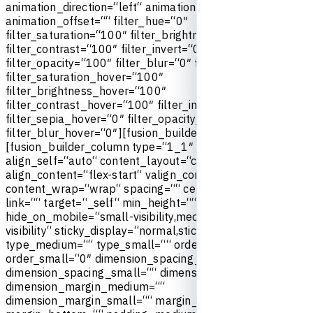
a
n
i
m
a
t
i
o
n
_
d
i
r
e
c
t
i
o
n
=
“
l
e
f
t
“
a
n
i
m
a
t
i
o
n
_
s
p
e
e
d
=
“
0
.
3
″
a
n
i
m
a
t
i
o
n
_
o
f
f
s
e
t
=
“
“
f
i
l
t
e
r
_
h
u
e
=
“
0
″
f
i
l
t
e
r
_
s
a
t
u
r
a
t
i
o
n
=
“
1
0
0
″
f
i
l
t
e
r
_
b
r
i
g
h
t
n
e
s
s
=
“
1
0
0
″
f
i
l
t
e
r
_
c
o
n
t
r
a
s
t
=
“
1
0
0
″
f
i
l
t
e
r
_
i
n
v
e
r
t
=
“
0
″
f
i
l
t
e
r
_
s
e
p
i
a
=
“
0
″
f
i
l
t
e
r
_
o
p
a
c
i
t
y
=
“
1
0
0
″
f
i
l
t
e
r
_
b
l
u
r
=
“
0
″
f
i
l
t
e
r
_
h
u
e
_
h
o
v
e
r
=
“
0
″
f
i
l
t
e
r
_
s
a
t
u
r
a
t
i
o
n
_
h
o
v
e
r
=
“
1
0
0
″
f
i
l
t
e
r
_
b
r
i
g
h
t
n
e
s
s
_
h
o
v
e
r
=
“
1
0
0
″
f
i
l
t
e
r
_
c
o
n
t
r
a
s
t
_
h
o
v
e
r
=
“
1
0
0
″
f
i
l
t
e
r
_
i
n
v
e
r
t
_
h
o
v
e
r
=
“
0
″
f
i
l
t
e
r
_
s
e
p
i
a
_
h
o
v
e
r
=
“
0
″
f
i
l
t
e
r
_
o
p
a
c
i
t
y
_
h
o
v
e
r
=
“
1
0
0
″
f
i
l
t
e
r
_
b
l
u
r
_
h
o
v
e
r
=
“
0
″
]
[
f
u
s
i
o
n
_
b
u
i
l
d
e
r
_
r
o
w
]
[
f
u
s
i
o
n
_
b
u
i
l
d
e
r
_
c
o
l
u
m
n
t
y
p
e
=
“
1
_
1
″
l
a
y
o
u
t
=
“
1
_
1
″
a
l
i
g
n
_
s
e
l
f
=
“
a
u
t
o
“
c
o
n
t
e
n
t
_
l
a
y
o
u
t
=
“
c
o
l
u
m
n
“
a
l
i
g
n
_
c
o
n
t
e
n
t
=
“
f
l
e
x
-
s
t
a
r
t
“
v
a
l
i
g
n
_
c
o
n
t
e
n
t
=
“
f
l
e
x
-
s
t
a
r
t
“
c
o
n
t
e
n
t
_
w
r
a
p
=
“
w
r
a
p
“
s
p
a
c
i
n
g
=
“
“
c
e
n
t
e
r
_
c
o
n
t
e
n
t
=
“
n
o
“
l
i
n
k
=
“
“
t
a
r
g
e
t
=
“
_
s
e
l
f
“
m
i
n
_
h
e
i
g
h
t
=
“
“
h
i
d
e
_
o
n
_
m
o
b
i
l
e
=
“
s
m
a
l
l
-
v
i
s
i
b
i
l
i
t
y
,
m
e
d
i
u
m
-
v
i
s
i
b
i
l
i
t
y
,
l
a
r
g
e
-
v
i
s
i
b
i
l
i
t
y
“
s
t
i
c
k
y
_
d
i
s
p
l
a
y
=
“
n
o
r
m
a
l
,
s
t
i
c
k
y
“
c
l
a
s
s
=
“
“
i
d
=
“
“
t
y
p
e
_
m
e
d
i
u
m
=
“
“
t
y
p
e
_
s
m
a
l
l
=
“
“
o
r
d
e
r
_
m
e
d
i
u
m
=
“
0
″
o
r
d
e
r
_
s
m
a
l
l
=
“
0
″
d
i
m
e
n
s
i
o
n
_
s
p
a
c
i
n
g
_
m
e
d
i
u
m
=
“
“
d
i
m
e
n
s
i
o
n
_
s
p
a
c
i
n
g
_
s
m
a
l
l
=
“
“
d
i
m
e
n
s
i
o
n
_
s
p
a
c
i
n
g
=
“
“
d
i
m
e
n
s
i
o
n
_
m
a
r
g
i
n
_
m
e
d
i
u
m
=
“
“
d
i
m
e
n
s
i
o
n
_
m
a
r
g
i
n
_
s
m
a
l
l
=
“
“
m
a
r
g
i
n
_
t
o
p
=
“
“