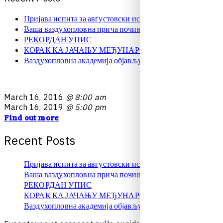
Пријава испита за августовски испитни рок
Ваша ваздухопловна прича почиње овде!
РЕКОРДАН УПИС
КОРАК КА ЈАЧАЊУ МЕЂУНАРОДНЕ САРАДЊЕ
Ваздухопловна академија објављује упис на � …
M
a
r
c
h
1
6
,
2
0
1
6
@ 8:00 am
M
a
r
c
h
1
6
,
2
0
1
9
@ 5:00 pm
Find out more
R
e
c
e
n
t
P
o
s
t
s
Пријава испита за августовски испитни рок
Ваша ваздухопловна прича почиње овде!
РЕКОРДАН УПИС
КОРАК КА ЈАЧАЊУ МЕЂУНАРОДНЕ САРАДЊЕ
Ваздухопловна академија објављује упис на � …