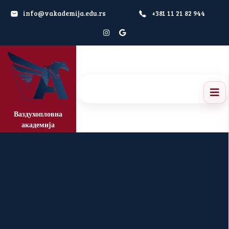
info@vakademija.edu.rs
+381 11 21 82 944
Ваздухопловна
академија