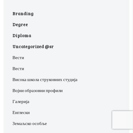
Branding
Degree
Diploma
Uncategorized @sr
Вести
Вести
Висока школа струковних студија
Војни образовни профили
Галерија
Енглески
Земаљско особље