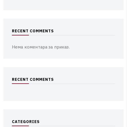
R
E
C
E
N
T
C
O
M
M
E
N
T
S
Нема коментара за приказ.
R
E
C
E
N
T
C
O
M
M
E
N
T
S
C
A
T
E
G
O
R
I
E
S