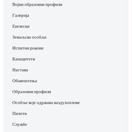
Војни образовни профили
Галерија
Енглески
Земаљско особље
Испитни рокови
Капацитети
Настава
Обавештења
Образовни профили
Особље које одржава ваздухоплове
Пилоти
Службе