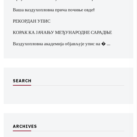
Ваша ваздухопловна прича почиње овде!
РЕКОРДАН УПИС
КОРАК КА ЈАЧАЊУ МЕЂУНАРОДНЕ САРАДЊЕ
Ваздухопловна академија објављује упис на � …
S
E
A
R
C
H
A
R
C
H
I
V
E
S