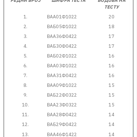
РЕДНИ БРОЈ
ШИФРА ТЕСТА
БОДОВА НА
ТЕСТУ
1
.
В
А
А
0
1
Ф
1
0
2
2
2
0
2
.
В
А
Б
0
5
Ф
1
0
2
2
1
8
3
.
В
А
А
3
6
Ф
0
4
2
2
1
7
4
.
В
А
Б
3
0
Ф
0
4
2
2
1
7
5
.
В
А
Б
0
2
Ф
1
0
2
2
1
6
6
.
В
А
А
0
3
Ф
1
0
2
2
1
6
7
.
В
А
А
3
1
Ф
0
4
2
2
1
6
8
.
В
А
А
0
9
Ф
1
0
2
2
1
5
9
.
В
А
Б
2
2
Ф
0
3
2
2
1
5
1
0
.
В
А
А
2
3
Ф
0
3
2
2
1
5
1
1
.
В
А
А
2
8
Ф
0
4
2
2
1
4
1
2
.
В
А
Б
2
9
Ф
0
4
2
2
1
4
1
3
.
В
А
А
4
6
Ф
1
4
2
2
1
4