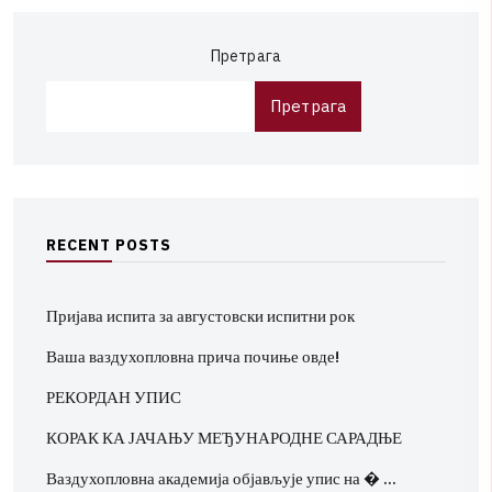
Претрага
Претрага
R
E
C
E
N
T
P
O
S
T
S
Пријава испита за августовски испитни рок
Ваша ваздухопловна прича почиње овде!
РЕКОРДАН УПИС
КОРАК КА ЈАЧАЊУ МЕЂУНАРОДНЕ САРАДЊЕ
Ваздухопловна академија објављује упис на � …