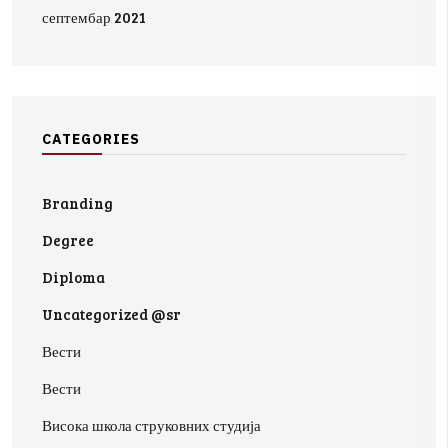
септембар 2021
C
A
T
E
G
O
R
I
E
S
Branding
Degree
Diploma
Uncategorized @sr
Вести
Вести
Висока школа струковних студија