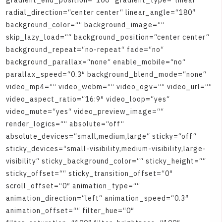
g
r
a
d
i
e
n
t
_
e
n
d
_
p
o
s
i
t
i
o
n
=
“
1
0
0
″
g
r
a
d
i
e
n
t
_
t
y
p
e
=
“
l
i
n
e
a
r
“
r
a
d
i
a
l
_
d
i
r
e
c
t
i
o
n
=
“
c
e
n
t
e
r
c
e
n
t
e
r
“
l
i
n
e
a
r
_
a
n
g
l
e
=
“
1
8
0
″
b
a
c
k
g
r
o
u
n
d
_
c
o
l
o
r
=
“
“
b
a
c
k
g
r
o
u
n
d
_
i
m
a
g
e
=
“
“
s
k
i
p
_
l
a
z
y
_
l
o
a
d
=
“
“
b
a
c
k
g
r
o
u
n
d
_
p
o
s
i
t
i
o
n
=
“
c
e
n
t
e
r
c
e
n
t
e
r
“
b
a
c
k
g
r
o
u
n
d
_
r
e
p
e
a
t
=
“
n
o
-
r
e
p
e
a
t
“
f
a
d
e
=
“
n
o
“
b
a
c
k
g
r
o
u
n
d
_
p
a
r
a
l
l
a
x
=
“
n
o
n
e
“
e
n
a
b
l
e
_
m
o
b
i
l
e
=
“
n
o
“
p
a
r
a
l
l
a
x
_
s
p
e
e
d
=
“
0
.
3
″
b
a
c
k
g
r
o
u
n
d
_
b
l
e
n
d
_
m
o
d
e
=
“
n
o
n
e
“
v
i
d
e
o
_
m
p
4
=
“
“
v
i
d
e
o
_
w
e
b
m
=
“
“
v
i
d
e
o
_
o
g
v
=
“
“
v
i
d
e
o
_
u
r
l
=
“
“
v
i
d
e
o
_
a
s
p
e
c
t
_
r
a
t
i
o
=
“
1
6
:
9
″
v
i
d
e
o
_
l
o
o
p
=
“
y
e
s
“
v
i
d
e
o
_
m
u
t
e
=
“
y
e
s
“
v
i
d
e
o
_
p
r
e
v
i
e
w
_
i
m
a
g
e
=
“
“
r
e
n
d
e
r
_
l
o
g
i
c
s
=
“
“
a
b
s
o
l
u
t
e
=
“
o
f
f
“
a
b
s
o
l
u
t
e
_
d
e
v
i
c
e
s
=
“
s
m
a
l
l
,
m
e
d
i
u
m
,
l
a
r
g
e
“
s
t
i
c
k
y
=
“
o
f
f
“
s
t
i
c
k
y
_
d
e
v
i
c
e
s
=
“
s
m
a
l
l
-
v
i
s
i
b
i
l
i
t
y
,
m
e
d
i
u
m
-
v
i
s
i
b
i
l
i
t
y
,
l
a
r
g
e
-
v
i
s
i
b
i
l
i
t
y
“
s
t
i
c
k
y
_
b
a
c
k
g
r
o
u
n
d
_
c
o
l
o
r
=
“
“
s
t
i
c
k
y
_
h
e
i
g
h
t
=
“
“
s
t
i
c
k
y
_
o
f
f
s
e
t
=
“
“
s
t
i
c
k
y
_
t
r
a
n
s
i
t
i
o
n
_
o
f
f
s
e
t
=
“
0
″
s
c
r
o
l
l
_
o
f
f
s
e
t
=
“
0
″
a
n
i
m
a
t
i
o
n
_
t
y
p
e
=
“
“
a
n
i
m
a
t
i
o
n
_
d
i
r
e
c
t
i
o
n
=
“
l
e
f
t
“
a
n
i
m
a
t
i
o
n
_
s
p
e
e
d
=
“
0
.
3
″
a
n
i
m
a
t
i
o
n
_
o
f
f
s
e
t
=
“
“
f
i
l
t
e
r
_
h
u
e
=
“
0
″