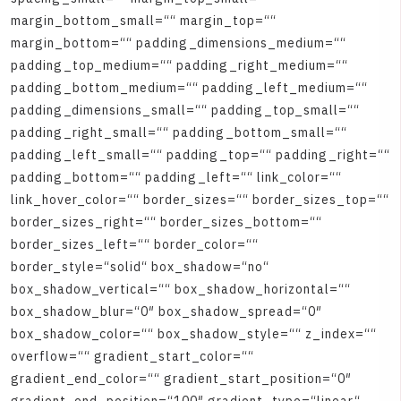
m
a
r
g
i
n
_
b
o
t
t
o
m
_
s
m
a
l
l
=
“
“
m
a
r
g
i
n
_
t
o
p
=
“
“
m
a
r
g
i
n
_
b
o
t
t
o
m
=
“
“
p
a
d
d
i
n
g
_
d
i
m
e
n
s
i
o
n
s
_
m
e
d
i
u
m
=
“
“
p
a
d
d
i
n
g
_
t
o
p
_
m
e
d
i
u
m
=
“
“
p
a
d
d
i
n
g
_
r
i
g
h
t
_
m
e
d
i
u
m
=
“
“
p
a
d
d
i
n
g
_
b
o
t
t
o
m
_
m
e
d
i
u
m
=
“
“
p
a
d
d
i
n
g
_
l
e
f
t
_
m
e
d
i
u
m
=
“
“
p
a
d
d
i
n
g
_
d
i
m
e
n
s
i
o
n
s
_
s
m
a
l
l
=
“
“
p
a
d
d
i
n
g
_
t
o
p
_
s
m
a
l
l
=
“
“
p
a
d
d
i
n
g
_
r
i
g
h
t
_
s
m
a
l
l
=
“
“
p
a
d
d
i
n
g
_
b
o
t
t
o
m
_
s
m
a
l
l
=
“
“
p
a
d
d
i
n
g
_
l
e
f
t
_
s
m
a
l
l
=
“
“
p
a
d
d
i
n
g
_
t
o
p
=
“
“
p
a
d
d
i
n
g
_
r
i
g
h
t
=
“
“
p
a
d
d
i
n
g
_
b
o
t
t
o
m
=
“
“
p
a
d
d
i
n
g
_
l
e
f
t
=
“
“
l
i
n
k
_
c
o
l
o
r
=
“
“
l
i
n
k
_
h
o
v
e
r
_
c
o
l
o
r
=
“
“
b
o
r
d
e
r
_
s
i
z
e
s
=
“
“
b
o
r
d
e
r
_
s
i
z
e
s
_
t
o
p
=
“
“
b
o
r
d
e
r
_
s
i
z
e
s
_
r
i
g
h
t
=
“
“
b
o
r
d
e
r
_
s
i
z
e
s
_
b
o
t
t
o
m
=
“
“
b
o
r
d
e
r
_
s
i
z
e
s
_
l
e
f
t
=
“
“
b
o
r
d
e
r
_
c
o
l
o
r
=
“
“
b
o
r
d
e
r
_
s
t
y
l
e
=
“
s
o
l
i
d
“
b
o
x
_
s
h
a
d
o
w
=
“
n
o
“
b
o
x
_
s
h
a
d
o
w
_
v
e
r
t
i
c
a
l
=
“
“
b
o
x
_
s
h
a
d
o
w
_
h
o
r
i
z
o
n
t
a
l
=
“
“
b
o
x
_
s
h
a
d
o
w
_
b
l
u
r
=
“
0
″
b
o
x
_
s
h
a
d
o
w
_
s
p
r
e
a
d
=
“
0
″
b
o
x
_
s
h
a
d
o
w
_
c
o
l
o
r
=
“
“
b
o
x
_
s
h
a
d
o
w
_
s
t
y
l
e
=
“
“
z
_
i
n
d
e
x
=
“
“
o
v
e
r
f
l
o
w
=
“
“
g
r
a
d
i
e
n
t
_
s
t
a
r
t
_
c
o
l
o
r
=
“
“
g
r
a
d
i
e
n
t
_
e
n
d
_
c
o
l
o
r
=
“
“
g
r
a
d
i
e
n
t
_
s
t
a
r
t
_
p
o
s
i
t
i
o
n
=
“
0
″