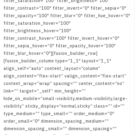
f
i
l
t
e
r
_
s
a
t
u
r
a
t
i
o
n
=
“
1
0
0
″
f
i
l
t
e
r
_
b
r
i
g
h
t
n
e
s
s
=
“
1
0
0
″
f
i
l
t
e
r
_
c
o
n
t
r
a
s
t
=
“
1
0
0
″
f
i
l
t
e
r
_
i
n
v
e
r
t
=
“
0
″
f
i
l
t
e
r
_
s
e
p
i
a
=
“
0
″
f
i
l
t
e
r
_
o
p
a
c
i
t
y
=
“
1
0
0
″
f
i
l
t
e
r
_
b
l
u
r
=
“
0
″
f
i
l
t
e
r
_
h
u
e
_
h
o
v
e
r
=
“
0
″
f
i
l
t
e
r
_
s
a
t
u
r
a
t
i
o
n
_
h
o
v
e
r
=
“
1
0
0
″
f
i
l
t
e
r
_
b
r
i
g
h
t
n
e
s
s
_
h
o
v
e
r
=
“
1
0
0
″
f
i
l
t
e
r
_
c
o
n
t
r
a
s
t
_
h
o
v
e
r
=
“
1
0
0
″
f
i
l
t
e
r
_
i
n
v
e
r
t
_
h
o
v
e
r
=
“
0
″
f
i
l
t
e
r
_
s
e
p
i
a
_
h
o
v
e
r
=
“
0
″
f
i
l
t
e
r
_
o
p
a
c
i
t
y
_
h
o
v
e
r
=
“
1
0
0
″
f
i
l
t
e
r
_
b
l
u
r
_
h
o
v
e
r
=
“
0
″
]
[
f
u
s
i
o
n
_
b
u
i
l
d
e
r
_
r
o
w
]
[
f
u
s
i
o
n
_
b
u
i
l
d
e
r
_
c
o
l
u
m
n
t
y
p
e
=
“
1
_
1
″
l
a
y
o
u
t
=
“
1
_
1
″
a
l
i
g
n
_
s
e
l
f
=
“
a
u
t
o
“
c
o
n
t
e
n
t
_
l
a
y
o
u
t
=
“
c
o
l
u
m
n
“
a
l
i
g
n
_
c
o
n
t
e
n
t
=
“
f
l
e
x
-
s
t
a
r
t
“
v
a
l
i
g
n
_
c
o
n
t
e
n
t
=
“
f
l
e
x
-
s
t
a
r
t
“
c
o
n
t
e
n
t
_
w
r
a
p
=
“
w
r
a
p
“
s
p
a
c
i
n
g
=
“
“
c
e
n
t
e
r
_
c
o
n
t
e
n
t
=
“
n
o
“
l
i
n
k
=
“
“
t
a
r
g
e
t
=
“
_
s
e
l
f
“
m
i
n
_
h
e
i
g
h
t
=
“
“
h
i
d
e
_
o
n
_
m
o
b
i
l
e
=
“
s
m
a
l
l
-
v
i
s
i
b
i
l
i
t
y
,
m
e
d
i
u
m
-
v
i
s
i
b
i
l
i
t
y
,
l
a
r
g
e
-
v
i
s
i
b
i
l
i
t
y
“
s
t
i
c
k
y
_
d
i
s
p
l
a
y
=
“
n
o
r
m
a
l
,
s
t
i
c
k
y
“
c
l
a
s
s
=
“
“
i
d
=
“
“
t
y
p
e
_
m
e
d
i
u
m
=
“
“
t
y
p
e
_
s
m
a
l
l
=
“
“
o
r
d
e
r
_
m
e
d
i
u
m
=
“
0
″
o
r
d
e
r
_
s
m
a
l
l
=
“
0
″
d
i
m
e
n
s
i
o
n
_
s
p
a
c
i
n
g
_
m
e
d
i
u
m
=
“
“
d
i
m
e
n
s
i
o
n
_
s
p
a
c
i
n
g
_
s
m
a
l
l
=
“
“
d
i
m
e
n
s
i
o
n
_
s
p
a
c
i
n
g
=
“
“