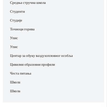
Средња стручна школа
Студенти
Студије
Точиоци горива
Упис
Упис
Центар за обуку ваздухопловног особља
Цивилни образовни профили
Честа питања
Школа
Школа