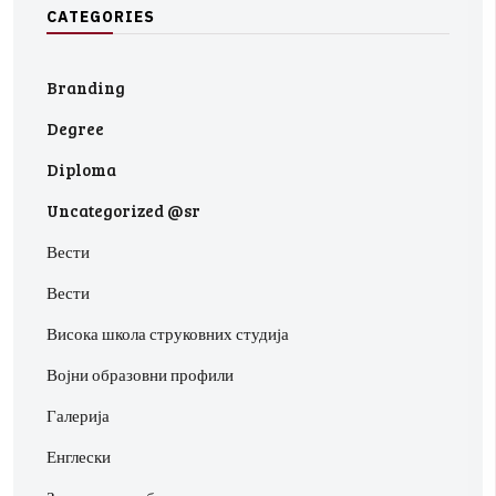
C
A
T
E
G
O
R
I
E
S
Branding
Degree
Diploma
Uncategorized @sr
Вести
Вести
Висока школа струковних студија
Војни образовни профили
Галерија
Енглески