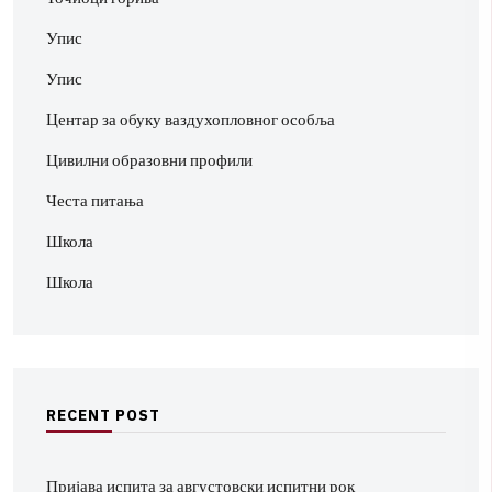
Упис
Упис
Центар за обуку ваздухопловног особља
Цивилни образовни профили
Честа питања
Школа
Школа
R
E
C
E
N
T
P
O
S
T
Пријава испита за августовски испитни рок