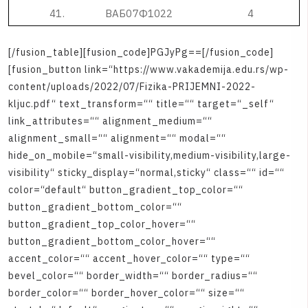
4
1
.
В
А
Б
0
7
Ф
1
0
2
2
4
[
/
f
u
s
i
o
n
_
t
a
b
l
e
]
[
f
u
s
i
o
n
_
c
o
d
e
]
P
G
J
y
P
g
=
=
[
/
f
u
s
i
o
n
_
c
o
d
e
]
[
f
u
s
i
o
n
_
b
u
t
t
o
n
l
i
n
k
=
“
h
t
t
p
s
:
/
/
w
w
w
.
v
a
k
a
d
e
m
i
j
a
.
e
d
u
.
r
s
/
w
p
-
c
o
n
t
e
n
t
/
u
p
l
o
a
d
s
/
2
0
2
2
/
0
7
/
F
i
z
i
k
a
-
P
R
I
J
E
M
N
I
-
2
0
2
2
-
k
l
j
u
c
.
p
d
f
“
t
e
x
t
_
t
r
a
n
s
f
o
r
m
=
“
“
t
i
t
l
e
=
“
“
t
a
r
g
e
t
=
“
_
s
e
l
f
“
l
i
n
k
_
a
t
t
r
i
b
u
t
e
s
=
“
“
a
l
i
g
n
m
e
n
t
_
m
e
d
i
u
m
=
“
“
a
l
i
g
n
m
e
n
t
_
s
m
a
l
l
=
“
“
a
l
i
g
n
m
e
n
t
=
“
“
m
o
d
a
l
=
“
“
h
i
d
e
_
o
n
_
m
o
b
i
l
e
=
“
s
m
a
l
l
-
v
i
s
i
b
i
l
i
t
y
,
m
e
d
i
u
m
-
v
i
s
i
b
i
l
i
t
y
,
l
a
r
g
e
-
v
i
s
i
b
i
l
i
t
y
“
s
t
i
c
k
y
_
d
i
s
p
l
a
y
=
“
n
o
r
m
a
l
,
s
t
i
c
k
y
“
c
l
a
s
s
=
“
“
i
d
=
“
“
c
o
l
o
r
=
“
d
e
f
a
u
l
t
“
b
u
t
t
o
n
_
g
r
a
d
i
e
n
t
_
t
o
p
_
c
o
l
o
r
=
“
“
b
u
t
t
o
n
_
g
r
a
d
i
e
n
t
_
b
o
t
t
o
m
_
c
o
l
o
r
=
“
“
b
u
t
t
o
n
_
g
r
a
d
i
e
n
t
_
t
o
p
_
c
o
l
o
r
_
h
o
v
e
r
=
“
“
b
u
t
t
o
n
_
g
r
a
d
i
e
n
t
_
b
o
t
t
o
m
_
c
o
l
o
r
_
h
o
v
e
r
=
“
“
a
c
c
e
n
t
_
c
o
l
o
r
=
“
“
a
c
c
e
n
t
_
h
o
v
e
r
_
c
o
l
o
r
=
“
“
t
y
p
e
=
“
“
b
e
v
e
l
_
c
o
l
o
r
=
“
“
b
o
r
d
e
r
_
w
i
d
t
h
=
“
“
b
o
r
d
e
r
_
r
a
d
i
u
s
=
“
“
b
o
r
d
e
r
_
c
o
l
o
r
=
“
“
b
o
r
d
e
r
_
h
o
v
e
r
_
c
o
l
o
r
=
“
“
s
i
z
e
=
“
“