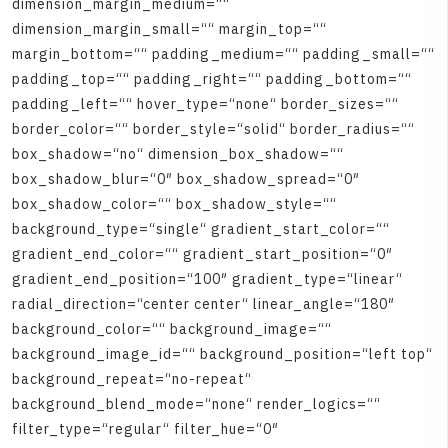
d
i
m
e
n
s
i
o
n
_
m
a
r
g
i
n
_
m
e
d
i
u
m
=
“
“
d
i
m
e
n
s
i
o
n
_
m
a
r
g
i
n
_
s
m
a
l
l
=
“
“
m
a
r
g
i
n
_
t
o
p
=
“
“
m
a
r
g
i
n
_
b
o
t
t
o
m
=
“
“
p
a
d
d
i
n
g
_
m
e
d
i
u
m
=
“
“
p
a
d
d
i
n
g
_
s
m
a
l
l
=
“
“
p
a
d
d
i
n
g
_
t
o
p
=
“
“
p
a
d
d
i
n
g
_
r
i
g
h
t
=
“
“
p
a
d
d
i
n
g
_
b
o
t
t
o
m
=
“
“
p
a
d
d
i
n
g
_
l
e
f
t
=
“
“
h
o
v
e
r
_
t
y
p
e
=
“
n
o
n
e
“
b
o
r
d
e
r
_
s
i
z
e
s
=
“
“
b
o
r
d
e
r
_
c
o
l
o
r
=
“
“
b
o
r
d
e
r
_
s
t
y
l
e
=
“
s
o
l
i
d
“
b
o
r
d
e
r
_
r
a
d
i
u
s
=
“
“
b
o
x
_
s
h
a
d
o
w
=
“
n
o
“
d
i
m
e
n
s
i
o
n
_
b
o
x
_
s
h
a
d
o
w
=
“
“
b
o
x
_
s
h
a
d
o
w
_
b
l
u
r
=
“
0
″
b
o
x
_
s
h
a
d
o
w
_
s
p
r
e
a
d
=
“
0
″
b
o
x
_
s
h
a
d
o
w
_
c
o
l
o
r
=
“
“
b
o
x
_
s
h
a
d
o
w
_
s
t
y
l
e
=
“
“
b
a
c
k
g
r
o
u
n
d
_
t
y
p
e
=
“
s
i
n
g
l
e
“
g
r
a
d
i
e
n
t
_
s
t
a
r
t
_
c
o
l
o
r
=
“
“
g
r
a
d
i
e
n
t
_
e
n
d
_
c
o
l
o
r
=
“
“
g
r
a
d
i
e
n
t
_
s
t
a
r
t
_
p
o
s
i
t
i
o
n
=
“
0
″
g
r
a
d
i
e
n
t
_
e
n
d
_
p
o
s
i
t
i
o
n
=
“
1
0
0
″
g
r
a
d
i
e
n
t
_
t
y
p
e
=
“
l
i
n
e
a
r
“
r
a
d
i
a
l
_
d
i
r
e
c
t
i
o
n
=
“
c
e
n
t
e
r
c
e
n
t
e
r
“
l
i
n
e
a
r
_
a
n
g
l
e
=
“
1
8
0
″
b
a
c
k
g
r
o
u
n
d
_
c
o
l
o
r
=
“
“
b
a
c
k
g
r
o
u
n
d
_
i
m
a
g
e
=
“
“
b
a
c
k
g
r
o
u
n
d
_
i
m
a
g
e
_
i
d
=
“
“
b
a
c
k
g
r
o
u
n
d
_
p
o
s
i
t
i
o
n
=
“
l
e
f
t
t
o
p
“
b
a
c
k
g
r
o
u
n
d
_
r
e
p
e
a
t
=
“
n
o
-
r
e
p
e
a
t
“
b
a
c
k
g
r
o
u
n
d
_
b
l
e
n
d
_
m
o
d
e
=
“
n
o
n
e
“
r
e
n
d
e
r
_
l
o
g
i
c
s
=
“
“
f
i
l
t
e
r
_
t
y
p
e
=
“
r
e
g
u
l
a
r
“
f
i
l
t
e
r
_
h
u
e
=
“
0
″