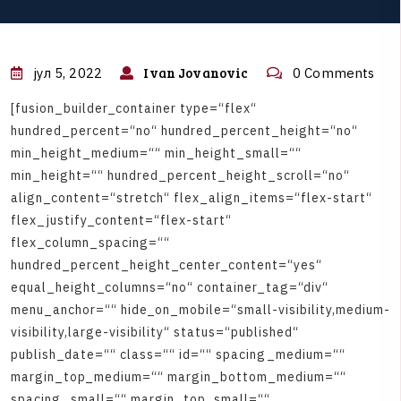
Ivan Jovanovic
јул 5, 2022
0 Comments
[
f
u
s
i
o
n
_
b
u
i
l
d
e
r
_
c
o
n
t
a
i
n
e
r
t
y
p
e
=
“
f
l
e
x
“
h
u
n
d
r
e
d
_
p
e
r
c
e
n
t
=
“
n
o
“
h
u
n
d
r
e
d
_
p
e
r
c
e
n
t
_
h
e
i
g
h
t
=
“
n
o
“
m
i
n
_
h
e
i
g
h
t
_
m
e
d
i
u
m
=
“
“
m
i
n
_
h
e
i
g
h
t
_
s
m
a
l
l
=
“
“
m
i
n
_
h
e
i
g
h
t
=
“
“
h
u
n
d
r
e
d
_
p
e
r
c
e
n
t
_
h
e
i
g
h
t
_
s
c
r
o
l
l
=
“
n
o
“
a
l
i
g
n
_
c
o
n
t
e
n
t
=
“
s
t
r
e
t
c
h
“
f
l
e
x
_
a
l
i
g
n
_
i
t
e
m
s
=
“
f
l
e
x
-
s
t
a
r
t
“
f
l
e
x
_
j
u
s
t
i
f
y
_
c
o
n
t
e
n
t
=
“
f
l
e
x
-
s
t
a
r
t
“
f
l
e
x
_
c
o
l
u
m
n
_
s
p
a
c
i
n
g
=
“
“
h
u
n
d
r
e
d
_
p
e
r
c
e
n
t
_
h
e
i
g
h
t
_
c
e
n
t
e
r
_
c
o
n
t
e
n
t
=
“
y
e
s
“
e
q
u
a
l
_
h
e
i
g
h
t
_
c
o
l
u
m
n
s
=
“
n
o
“
c
o
n
t
a
i
n
e
r
_
t
a
g
=
“
d
i
v
“
m
e
n
u
_
a
n
c
h
o
r
=
“
“
h
i
d
e
_
o
n
_
m
o
b
i
l
e
=
“
s
m
a
l
l
-
v
i
s
i
b
i
l
i
t
y
,
m
e
d
i
u
m
-
v
i
s
i
b
i
l
i
t
y
,
l
a
r
g
e
-
v
i
s
i
b
i
l
i
t
y
“
s
t
a
t
u
s
=
“
p
u
b
l
i
s
h
e
d
“
p
u
b
l
i
s
h
_
d
a
t
e
=
“
“
c
l
a
s
s
=
“
“
i
d
=
“
“
s
p
a
c
i
n
g
_
m
e
d
i
u
m
=
“
“
m
a
r
g
i
n
_
t
o
p
_
m
e
d
i
u
m
=
“
“
m
a
r
g
i
n
_
b
o
t
t
o
m
_
m
e
d
i
u
m
=
“
“
s
p
a
c
i
n
g
_
s
m
a
l
l
=
“
“
m
a
r
g
i
n
_
t
o
p
_
s
m
a
l
l
=
“
“