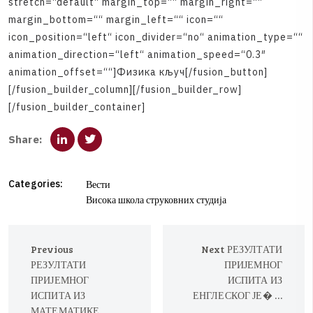
s
t
r
e
t
c
h
=
“
d
e
f
a
u
l
t
“
m
a
r
g
i
n
_
t
o
p
=
“
“
m
a
r
g
i
n
_
r
i
g
h
t
=
“
“
m
a
r
g
i
n
_
b
o
t
t
o
m
=
“
“
m
a
r
g
i
n
_
l
e
f
t
=
“
“
i
c
o
n
=
“
“
i
c
o
n
_
p
o
s
i
t
i
o
n
=
“
l
e
f
t
“
i
c
o
n
_
d
i
v
i
d
e
r
=
“
n
o
“
a
n
i
m
a
t
i
o
n
_
t
y
p
e
=
“
“
a
n
i
m
a
t
i
o
n
_
d
i
r
e
c
t
i
o
n
=
“
l
e
f
t
“
a
n
i
m
a
t
i
o
n
_
s
p
e
e
d
=
“
0
.
3
″
a
n
i
m
a
t
i
o
n
_
o
f
f
s
e
t
=
“
“
]
Ф
и
з
и
к
а
к
љ
у
ч
[
/
f
u
s
i
o
n
_
b
u
t
t
o
n
]
[
/
f
u
s
i
o
n
_
b
u
i
l
d
e
r
_
c
o
l
u
m
n
]
[
/
f
u
s
i
o
n
_
b
u
i
l
d
e
r
_
r
o
w
]
[
/
f
u
s
i
o
n
_
b
u
i
l
d
e
r
_
c
o
n
t
a
i
n
e
r
]
S
h
a
r
e
:
Categories:
Вести
Висока школа струковних студија
Previous
Next
РЕЗУЛТАТИ
РЕЗУЛТАТИ
ПРИЈЕМНОГ
ПРИЈЕМНОГ
ИСПИТА ИЗ
ИСПИТА ИЗ
ЕНГЛЕСКОГ ЈЕ� …
МАТЕМАТИКЕ