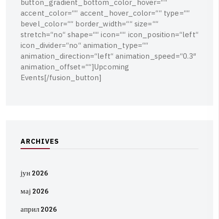
b
u
t
t
o
n
_
g
r
a
d
i
e
n
t
_
b
o
t
t
o
m
_
c
o
l
o
r
_
h
o
v
e
r
=
“
“
a
c
c
e
n
t
_
c
o
l
o
r
=
“
“
a
c
c
e
n
t
_
h
o
v
e
r
_
c
o
l
o
r
=
“
“
t
y
p
e
=
“
“
b
e
v
e
l
_
c
o
l
o
r
=
“
“
b
o
r
d
e
r
_
w
i
d
t
h
=
“
“
s
i
z
e
=
“
“
s
t
r
e
t
c
h
=
“
n
o
“
s
h
a
p
e
=
“
“
i
c
o
n
=
“
“
i
c
o
n
_
p
o
s
i
t
i
o
n
=
“
l
e
f
t
“
i
c
o
n
_
d
i
v
i
d
e
r
=
“
n
o
“
a
n
i
m
a
t
i
o
n
_
t
y
p
e
=
“
“
a
n
i
m
a
t
i
o
n
_
d
i
r
e
c
t
i
o
n
=
“
l
e
f
t
“
a
n
i
m
a
t
i
o
n
_
s
p
e
e
d
=
“
0
.
3
″
a
n
i
m
a
t
i
o
n
_
o
f
f
s
e
t
=
“
“
]
U
p
c
o
m
i
n
g
E
v
e
n
t
s
[
/
f
u
s
i
o
n
_
b
u
t
t
o
n
]
A
R
C
H
I
V
E
S
јун 2026
мај 2026
април 2026