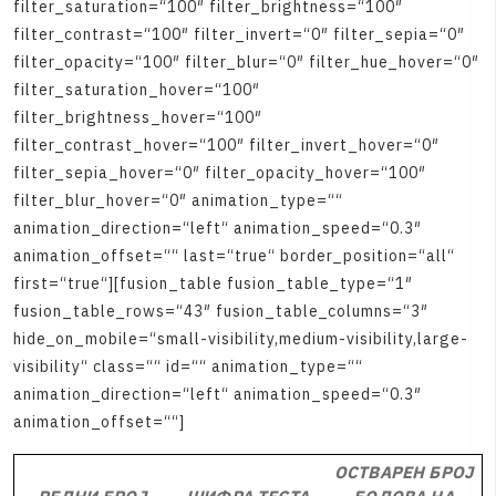
f
i
l
t
e
r
_
s
a
t
u
r
a
t
i
o
n
=
“
1
0
0
″
f
i
l
t
e
r
_
b
r
i
g
h
t
n
e
s
s
=
“
1
0
0
″
f
i
l
t
e
r
_
c
o
n
t
r
a
s
t
=
“
1
0
0
″
f
i
l
t
e
r
_
i
n
v
e
r
t
=
“
0
″
f
i
l
t
e
r
_
s
e
p
i
a
=
“
0
″
f
i
l
t
e
r
_
o
p
a
c
i
t
y
=
“
1
0
0
″
f
i
l
t
e
r
_
b
l
u
r
=
“
0
″
f
i
l
t
e
r
_
h
u
e
_
h
o
v
e
r
=
“
0
″
f
i
l
t
e
r
_
s
a
t
u
r
a
t
i
o
n
_
h
o
v
e
r
=
“
1
0
0
″
f
i
l
t
e
r
_
b
r
i
g
h
t
n
e
s
s
_
h
o
v
e
r
=
“
1
0
0
″
f
i
l
t
e
r
_
c
o
n
t
r
a
s
t
_
h
o
v
e
r
=
“
1
0
0
″
f
i
l
t
e
r
_
i
n
v
e
r
t
_
h
o
v
e
r
=
“
0
″
f
i
l
t
e
r
_
s
e
p
i
a
_
h
o
v
e
r
=
“
0
″
f
i
l
t
e
r
_
o
p
a
c
i
t
y
_
h
o
v
e
r
=
“
1
0
0
″
f
i
l
t
e
r
_
b
l
u
r
_
h
o
v
e
r
=
“
0
″
a
n
i
m
a
t
i
o
n
_
t
y
p
e
=
“
“
a
n
i
m
a
t
i
o
n
_
d
i
r
e
c
t
i
o
n
=
“
l
e
f
t
“
a
n
i
m
a
t
i
o
n
_
s
p
e
e
d
=
“
0
.
3
″
a
n
i
m
a
t
i
o
n
_
o
f
f
s
e
t
=
“
“
l
a
s
t
=
“
t
r
u
e
“
b
o
r
d
e
r
_
p
o
s
i
t
i
o
n
=
“
a
l
l
“
f
i
r
s
t
=
“
t
r
u
e
“
]
[
f
u
s
i
o
n
_
t
a
b
l
e
f
u
s
i
o
n
_
t
a
b
l
e
_
t
y
p
e
=
“
1
″
f
u
s
i
o
n
_
t
a
b
l
e
_
r
o
w
s
=
“
4
3
″
f
u
s
i
o
n
_
t
a
b
l
e
_
c
o
l
u
m
n
s
=
“
3
″
h
i
d
e
_
o
n
_
m
o
b
i
l
e
=
“
s
m
a
l
l
-
v
i
s
i
b
i
l
i
t
y
,
m
e
d
i
u
m
-
v
i
s
i
b
i
l
i
t
y
,
l
a
r
g
e
-
v
i
s
i
b
i
l
i
t
y
“
c
l
a
s
s
=
“
“
i
d
=
“
“
a
n
i
m
a
t
i
o
n
_
t
y
p
e
=
“
“
a
n
i
m
a
t
i
o
n
_
d
i
r
e
c
t
i
o
n
=
“
l
e
f
t
“
a
n
i
m
a
t
i
o
n
_
s
p
e
e
d
=
“
0
.
3
″
a
n
i
m
a
t
i
o
n
_
o
f
f
s
e
t
=
“
“
]
ОСТВАРЕН БРОЈ